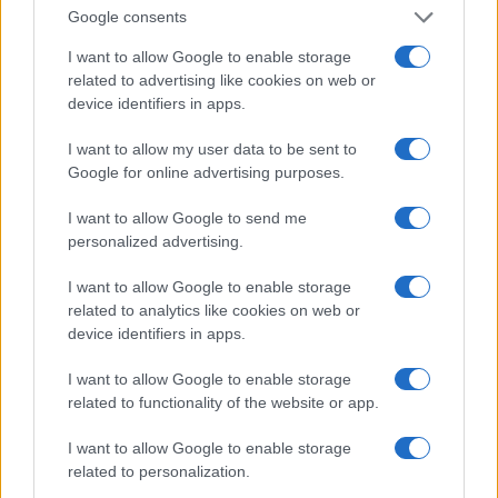
Védelem
olajálló burkolat
Google consents
Limited Edition
Nincs
I want to allow Google to enable storage
related to advertising like cookies on web or
SAR
0,00
device identifiers in apps.
N/A = Nincs adat. Legutóbbi frissítés: 2026-07-13 19:00:00
I want to allow my user data to be sent to
Google for online advertising purposes.
I want to allow Google to send me
personalized advertising.
I want to allow Google to enable storage
Új és Használt GSM kiemelt ajánlatok
related to analytics like cookies on web or
device identifiers in apps.
Apple iPhone 17 Pro
I want to allow Google to enable storage
related to functionality of the website or app.
I want to allow Google to enable storage
related to personalization.