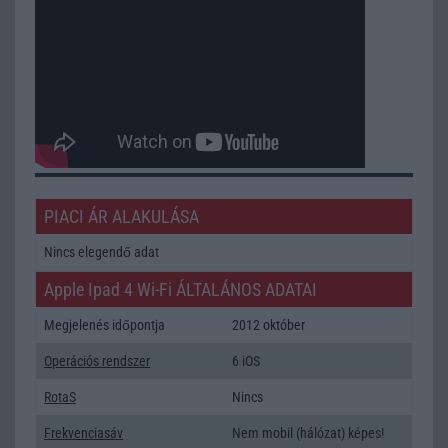
PIACI ÁR ALAKULÁSA
Nincs elegendő adat
Apple Ipad 4 Wi-Fi ÁLTALÁNOS ADATAI
Megjelenés időpontja
2012 október
Operációs rendszer
6 iOS
RotaS
Nincs
Frekvenciasáv
Nem mobil (hálózat) képes!