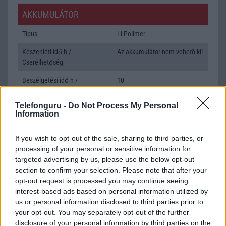
AKKUMULÁTOR
Típus
Li-Polimer
Készenléti idő h /
Az akkumulátor nem vehetõ ki!
Cserélhetőség
Beszélgetési idő h /
10
Gyorstöltés
Telefonguru -
Do Not Process My Personal
ALKALMAZÁSOK ÉS ÉRZÉKELŐK
Information
Java
Nincs
If you wish to opt-out of the sale, sharing to third parties, or
Flash
/
Ujjlenyomat olvasó
Nincs
processing of your personal or sensitive information for
targeted advertising by us, please use the below opt-out
SNS integráció
iCloud service
section to confirm your selection. Please note that after your
opt-out request is processed you may continue seeing
Organizer
iCloud service
interest-based ads based on personal information utilized by
us or personal information disclosed to third parties prior to
T9 szótár
alkalmazás független szótár
your opt-out. You may separately opt-out of the further
Office alkalmazások
iDV = Document viewer (Word,
disclosure of your personal information by third parties on the