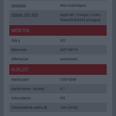
Generáció
Nem mobil képes!
ChipSet
,
CPU
,
GPU
Apple A6*, 2 magos 1,4 GHz,
PowerVR SGX554 (4 magos)
MÉRETEK
Súly g
652
Méret mm
242*186*10
Billentyűzet
touchscreen
KIJELZŐ
Kijelző pixel
1536*2048
Kijelző méret - col/inch
9.7
Színes kijelző
IPS
Színárnyalatok száma db
16m (24 bit)