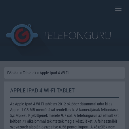
Toggle
naviga
Főoldal
>
Tabletek
>
Apple Ipad 4 Wi-Fi
APPLE IPAD 4 WI-FI TABLET
Az Apple Ipad 4 Wi-Fi tabletet 2012 október dátummal adta ki az
Apple. 1 GB MB memóriával rendelkezik. A kamerájának felbontása
5,x Mpixel. Kijelzőjének mérete 9.7 col. A telefongurun az elmúlt két
hétben 71 alkalommal tekintették meg a készüléket. A felhasználói
szavazatok alapján összesítve 6.58 pontot kapott. A készülék nem