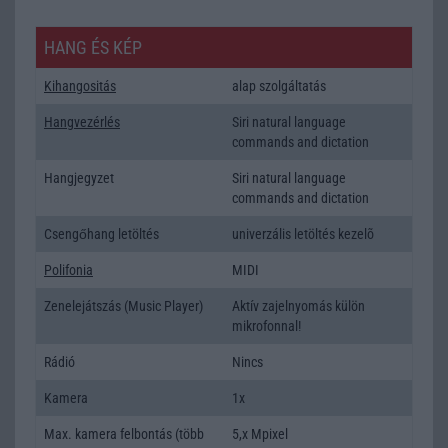
HANG ÉS KÉP
Kihangositás
alap szolgáltatás
Hangvezérlés
Siri natural language
commands and dictation
Hangjegyzet
Siri natural language
commands and dictation
Csengőhang letöltés
univerzális letöltés kezelõ
Polifonia
MIDI
Zenelejátszás (Music Player)
Aktív zajelnyomás külön
mikrofonnal!
Rádió
Nincs
Kamera
1x
Max. kamera felbontás (több
5,x Mpixel