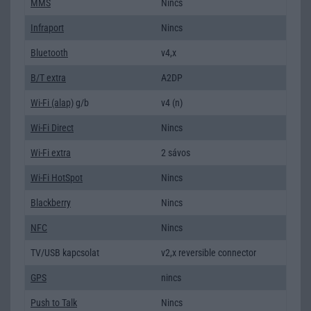
MMS
Nincs
Infraport
Nincs
Bluetooth
v4,x
B/T extra
A2DP
Wi-Fi (alap)
g/b
v4 (n)
Wi-Fi Direct
Nincs
Wi-Fi extra
2 sávos
Wi-Fi HotSpot
Nincs
Blackberry
Nincs
NFC
Nincs
TV/USB kapcsolat
v2,x reversible connector
GPS
nincs
Push to Talk
Nincs