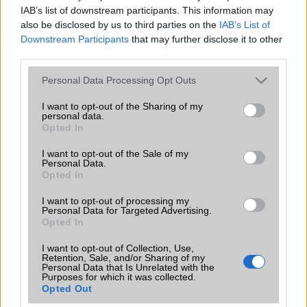
Excel, PowerPoint, iBooks PDF
IAB’s list of downstream participants. This information may
reader)
also be disclosed by us to third parties on the
IAB’s List of
Downstream Participants
that may further disclose it to other
Iránytũ
ecompass
third parties.
Extrák
Nincs
Please note that this website/app uses one or more Google
Personal Data Processing Opt Outs
services and may gather and store information including but
EGYÉB
not limited to your visit or usage behaviour. You may click to
I want to opt-out of the Sharing of my
personal data.
grant or deny consent to Google and its third-party tags to
Vibra jelzés
Nincs
Opted In
use your data for below specified purposes in below Google
SIM típus
Nincs
consent section.
I want to opt-out of the Sale of my
Personal Data.
SIM-ek száma
0
Opted In
Flight mode
Nincs
I want to opt-out of processing my
Personal Data for Targeted Advertising.
Opted In
Terület
Magyar
Funkciók
Geo-tagging, touch focus, face
I want to opt-out of Collection, Use,
Retention, Sale, and/or Sharing of my
detection
Personal Data that Is Unrelated with the
Purposes for which it was collected.
Brand
Tablet PC
Opted Out