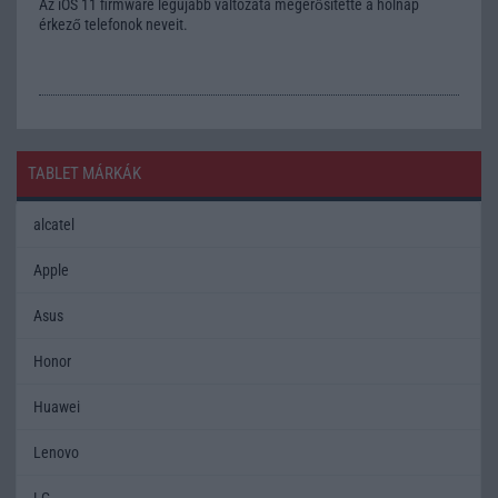
Az iOS 11 firmware legújabb változata megerősítette a holnap
érkező telefonok neveit.
TABLET MÁRKÁK
alcatel
Apple
Asus
Honor
Huawei
Lenovo
LG