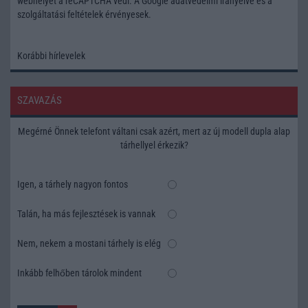
webhelyet a reCAPTCHA védi. A Google
adatvédelmi irányelve
és a
szolgáltatási feltételek
érvényesek.
Korábbi hírlevelek
SZAVAZÁS
Megérné Önnek telefont váltani csak azért, mert az új modell dupla alap
tárhellyel érkezik?
Igen, a tárhely nagyon fontos
Talán, ha más fejlesztések is vannak
Nem, nekem a mostani tárhely is elég
Inkább felhőben tárolok mindent