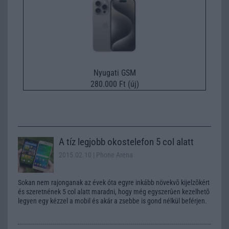
Nyugati GSM
280.000 Ft (új)
A tíz legjobb okostelefon 5 col alatt
2015.02.10
| Phone Arena
Sokan nem rajonganak az évek óta egyre inkább növekvõ kijelzõkért
és szeretnének 5 col alatt maradni, hogy még egyszerûen kezelhetõ
legyen egy kézzel a mobil és akár a zsebbe is gond nélkül beférjen.