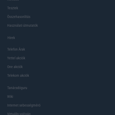
Tesztek
Összehasonlítás
Használati útmutatók
Hirek
Telefon Árak
Yettel akciók
One akciók
Telekom akciók
Tanácsdóguru
Wiki
Internet sebességmérő
Virtuális valóság