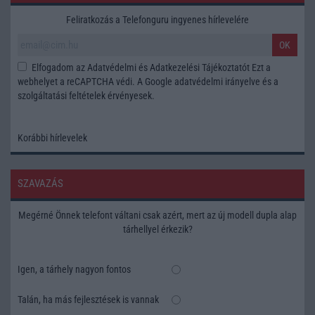
Feliratkozás a Telefonguru ingyenes hírlevelére
OK
Elfogadom az
Adatvédelmi és Adatkezelési Tájékoztatót
Ezt a
webhelyet a reCAPTCHA védi. A Google
adatvédelmi irányelve
és a
szolgáltatási feltételek
érvényesek.
Korábbi hírlevelek
SZAVAZÁS
Megérné Önnek telefont váltani csak azért, mert az új modell dupla alap
tárhellyel érkezik?
Igen, a tárhely nagyon fontos
Talán, ha más fejlesztések is vannak