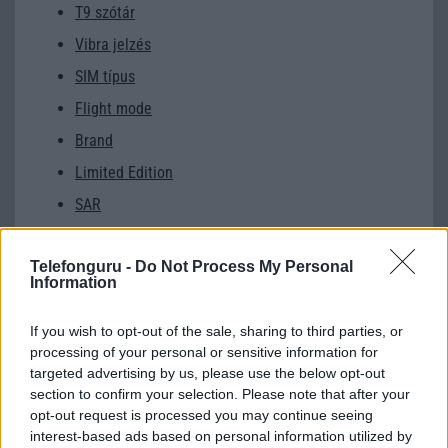
T9 szótár
Vibra jelzés
SIM típus
Flight mode
Brand
Limited Edition
SAR
Telefonguru -
Do Not Process My Personal
Information
android
Akkumulátor
Címkék:
akku
aksi
If you wish to opt-out of the sale, sharing to third parties, or
processing of your personal or sensitive information for
apple
bluetooth
dropbox
ellopott telefon
chipset
targeted advertising by us, please use the below opt-out
elveszett telefon
folyadékkristályos technológia
section to confirm your selection. Please note that after your
opt-out request is processed you may continue seeing
főzött rom
google play
gps
google
gorilla glass
interest-based ads based on personal information utilized by