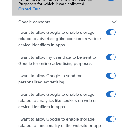
LEGOLVASOTTABBAK
Purposes for which it was collected.
Opted Out
WiFi7 - az újszabvány
Google consents
WiFi8 - talán ez lesz a fejlődés következő lépcsőfoka
I want to allow Google to enable storage
MLO (Multi-Link Operation) működése
related to advertising like cookies on web or
device identifiers in apps.
WiFi 6
I want to allow my user data to be sent to
Android verziók
Google for online advertising purposes.
A WiFi Direct egy önálló rendszer. Miért is?
I want to allow Google to send me
WiFi - visszafelé kompatibilitás
personalized advertising.
MLO (Multi-Link Operation) működése
I want to allow Google to enable storage
related to analytics like cookies on web or
device identifiers in apps.
Mennyibe kerül
I want to allow Google to enable storage
related to functionality of the website or app.
Keressen a telefonboltok ajánlatai között!