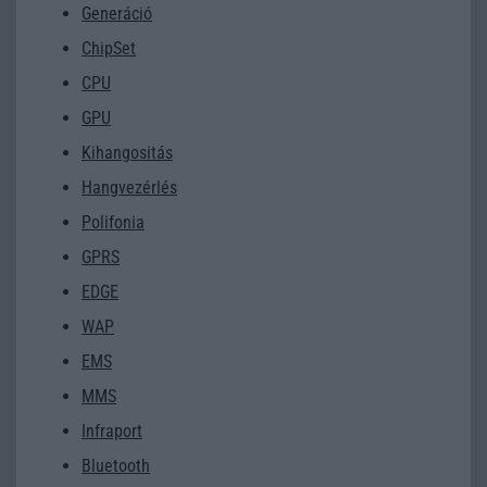
Generáció
ChipSet
CPU
GPU
Kihangositás
Hangvezérlés
Polifonia
GPRS
EDGE
WAP
EMS
MMS
Infraport
Bluetooth