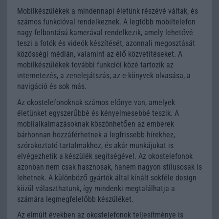
Mobilkészülékek a mindennapi életünk részévé váltak, és
számos funkcióval rendelkeznek. A legtöbb mobiltelefon
nagy felbontású kamerával rendelkezik, amely lehetővé
teszi a fotók és videók készítését, azonnali megosztását
közösségi médián, valamint az élő közvetítéseket. A
mobilkészülékek további funkciói közé tartozik az
internetezés, a zenelejátszás, az e-könyvek olvasása, a
navigáció és sok más.
Az okostelefonoknak számos előnye van, amelyek
életünket egyszerűbbé és kényelmesebbé teszik. A
mobilalkalmazásoknak köszönhetően az emberek
bárhonnan hozzáférhetnek a legfrissebb hírekhez,
szórakoztató tartalmakhoz, és akár munkájukat is
elvégezhetik a készülék segítségével. Az okostelefonok
azonban nem csak hasznosak, hanem nagyon stílusosak is
lehetnek. A különböző gyártók által kínált sokféle design
közül választhatunk, így mindenki megtalálhatja a
számára legmegfelelőbb készüléket.
Az elmúlt években az okostelefonok teljesítménye is