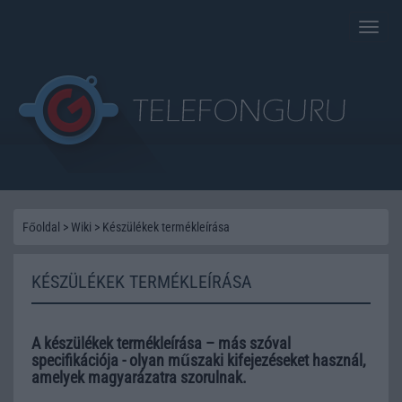
Toggle
naviga
Főoldal
>
Wiki
>
Készülékek termékleírása
KÉSZÜLÉKEK TERMÉKLEÍRÁSA
A készülékek termékleírása – más szóval
specifikációja - olyan műszaki kifejezéseket használ,
amelyek magyarázatra szorulnak.