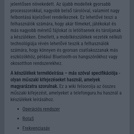
jelentősen növekedett. Az újabb modellek gyorsabb
processzorokkal, nagyobb belső tárolóval, valamint nagy
felbontású kijelzővel rendelkeznek. Ez lehetővé teszi a
felhasználók számára, hogy akár filmeket, játékokat és
más nagyobb méretű fájlokat is letöltsenek és tároljanak
a készüléken. Emellett, a mobilkészülékek vezeték nélküli
technológiája révén lehetővé teszik a felhasználók
számára, hogy könnyen és gyorsan csatlakozzanak más
eszközökhöz, például Bluetooth-os hangszórókhoz vagy
okosotthon rendszerekhez.
A készülékek termékleírása – más szóval specifikációja -
olyan műszaki kifejezéseket használ, amelyek
magyarázatra szorulnak.
Ez a wiki felsorolja az összes
műszaki kifejezést, amelyeket a telefonguru.hu használ a
készülékek leírásához.
Operációs rendszer
RotaS
Frekvenciasáv