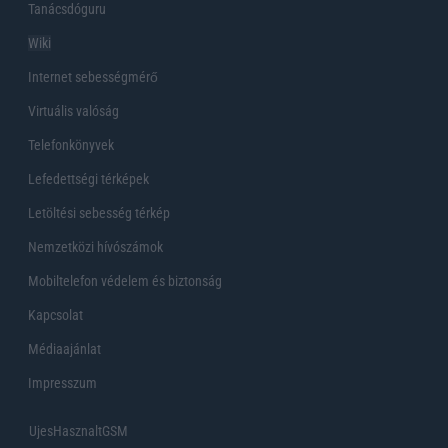
Tanácsdóguru
Wiki
Internet sebességmérő
Virtuális valóság
Telefonkönyvek
Lefedettségi térképek
Letöltési sebesség térkép
Nemzetközi hívószámok
Mobiltelefon védelem és biztonság
Kapcsolat
Médiaajánlat
Impresszum
UjesHasznaltGSM