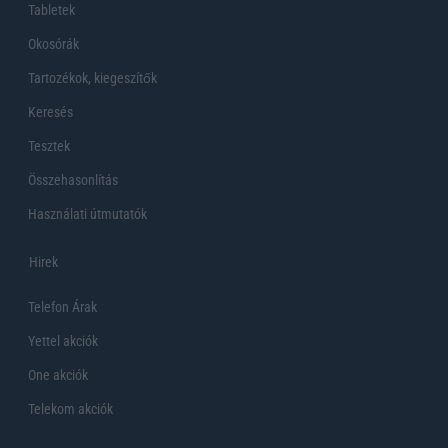
Tabletek
Okosórák
Tartozékok, kiegeszítők
Keresés
Tesztek
Összehasonlítás
Használati útmutatók
Hirek
Telefon Árak
Yettel akciók
One akciók
Telekom akciók