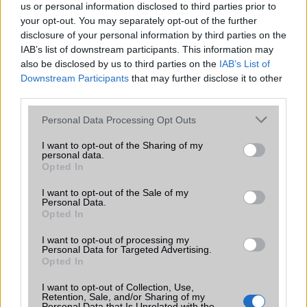
iphone
ios
us or personal information disclosed to third parties prior to
itunes
gyorsan merülő akkumulátor
hibrid
your opt-out. You may separately opt-out of the further
képernyő
kezelőfelület
kijelző
kijelző méret
disclosure of your personal information by third parties on the
külső memória
Litium
lte
memória
metál
IAB’s list of downstream participants. This information may
also be disclosed by us to third parties on the
IAB’s List of
metaverzum
microsoft
mobilinternet
Downstream Participants
that may further disclose it to other
third parties.
mobiltelefon
okostelefon
navigáció
nikkel
operációs rendszer
Please note that this website/app uses one or more Google
processzor
rom
root
sim
Personal Data Processing Opt Outs
services and may gather and store information including but
telefon zárolása
szinkronizálás
teljesítmény
usb
not limited to your visit or usage behaviour. You may click to
I want to opt-out of the Sharing of my
personal data.
wifi
grant or deny consent to Google and its third-party tags to
vidám dolgok
windows mobile
Opted In
use your data for below specified purposes in below Google
windows phone
consent section.
I want to opt-out of the Sale of my
Personal Data.
Opted In
I want to opt-out of processing my
Personal Data for Targeted Advertising.
KAPCSOLÓDÓ SZÓCIKKEK
Opted In
I want to opt-out of Collection, Use,
Retention, Sale, and/or Sharing of my
Personal Data that Is Unrelated with the