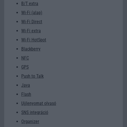
B/T extra
Wi-Fi (alap)
Wi-Fi Direct
Wi-Fi extra
Wi-Fi HotSpot
Blackberry
NFC
GPS
Push to Talk
Java
Flash
Ujjlenyomat olvasó
SNS integráció
Organizer