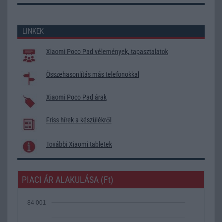
LINKEK
Xiaomi Poco Pad vélemények, tapasztalatok
Összehasonlítás más telefonokkal
Xiaomi Poco Pad árak
Friss hírek a készülékről
További Xiaomi tabletek
PIACI ÁR ALAKULÁSA (Ft)
84 001