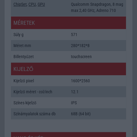
ChipSet
,
CPU
,
GPU
Qualcomm Snapdragon, 8 mag
max 2,40 GHz, Adreno 710
MÉRETEK
Súly g
571
Méret mm
280*182*8
Billentyűzet
touchscreen
KIJELZŐ
Kijelző pixel
1600*2560
Kijelző méret - col/inch
12.1
Színes kijelző
IPS
Színárnyalatok száma db
68B (64 bit)