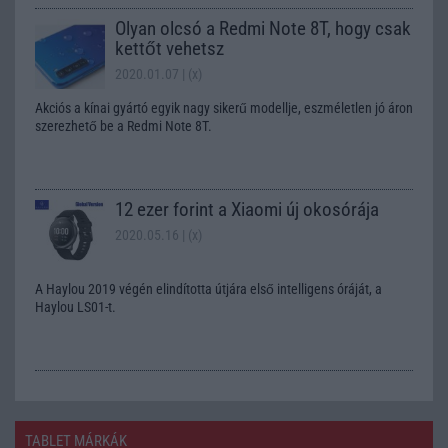
Olyan olcsó a Redmi Note 8T, hogy csak
kettőt vehetsz
2020.01.07
| (x)
Akciós a kínai gyártó egyik nagy sikerű modellje, eszméletlen jó áron
szerezhető be a Redmi Note 8T.
12 ezer forint a Xiaomi új okosórája
2020.05.16
| (x)
A Haylou 2019 végén elindította útjára első intelligens óráját, a
Haylou LS01-t.
TABLET MÁRKÁK