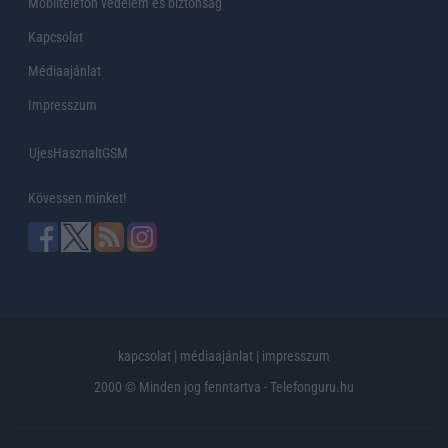
Mobiltelefon védelem és biztonság
Kapcsolat
Médiaajánlat
Impresszum
UjesHasznaltGSM
Kövessen minket!
kapcsolat
|
médiaajánlat
|
impresszum
2000 © Minden jog fenntartva - Telefonguru.hu