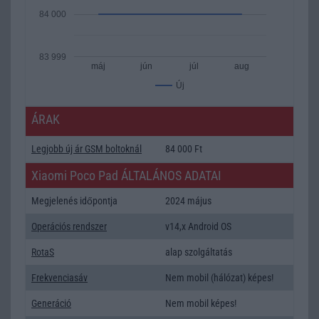
84 000
83 999
máj
jún
júl
aug
Új
ÁRAK
Legjobb új ár GSM boltoknál
84 000 Ft
Xiaomi Poco Pad ÁLTALÁNOS ADATAI
Megjelenés időpontja
2024 május
Operációs rendszer
v14,x Android OS
RotaS
alap szolgáltatás
Frekvenciasáv
Nem mobil (hálózat) képes!
Generáció
Nem mobil képes!