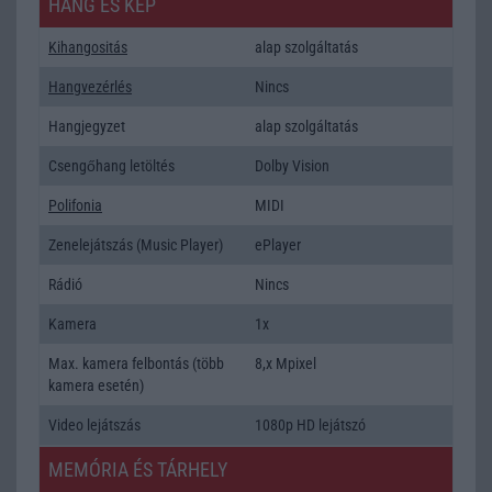
HANG ÉS KÉP
Kihangositás
alap szolgáltatás
Hangvezérlés
Nincs
Hangjegyzet
alap szolgáltatás
Csengőhang letöltés
Dolby Vision
Polifonia
MIDI
Zenelejátszás (Music Player)
ePlayer
Rádió
Nincs
Kamera
1x
Max. kamera felbontás (több
8,x Mpixel
kamera esetén)
Video lejátszás
1080p HD lejátszó
MEMÓRIA ÉS TÁRHELY