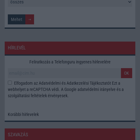
HÍRLEVÉL
Feliratkozás a Telefonguru ingyenes hírlevelére
OK
Elfogadom az
Adatvédelmi és Adatkezelési Tájékoztatót
Ezt a
webhelyet a reCAPTCHA védi. A Google
adatvédelmi irányelve
és a
szolgáltatási feltételek
érvényesek.
Korábbi hírlevelek
SZAVAZÁS