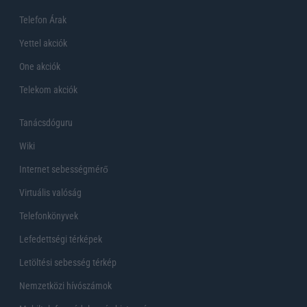
Telefon Árak
Yettel akciók
One akciók
Telekom akciók
Tanácsdóguru
Wiki
Internet sebességmérő
Virtuális valóság
Telefonkönyvek
Lefedettségi térképek
Letöltési sebesség térkép
Nemzetközi hívószámok