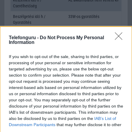
Cserélhetőség
Beszélgetési idő h /
33W-os gyorstöltés
Gyorstöltés
ALKALMAZÁSOK ÉS ÉRZÉKELŐK
Telefonguru -
Do Not Process My Personal
Information
Java
Nincs
Flash
/
Ujjlenyomat olvasó
Nincs
If you wish to opt-out of the sale, sharing to third parties, or
processing of your personal or sensitive information for
SNS integráció
alap szolgáltatás
targeted advertising by us, please use the below opt-out
section to confirm your selection. Please note that after your
Organizer
alap szolgáltatás
opt-out request is processed you may continue seeing
interest-based ads based on personal information utilized by
T9 szótár
alkalmazás független szótár
us or personal information disclosed to third parties prior to
Office alkalmazások
alap szolgáltatás
your opt-out. You may separately opt-out of the further
disclosure of your personal information by third parties on the
Iránytũ
ecompass
IAB’s list of downstream participants. This information may
also be disclosed by us to third parties on the
IAB’s List of
Extrák
Nincs
Downstream Participants
that may further disclose it to other
third parties.
EGYÉB