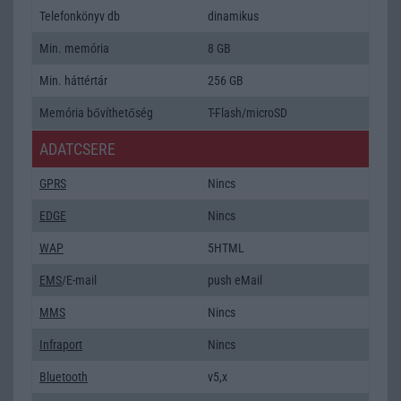
Telefonkönyv db
dinamikus
Min. memória
8 GB
Min. háttértár
256 GB
Memória bővíthetőség
T-Flash/microSD
ADATCSERE
GPRS
Nincs
EDGE
Nincs
WAP
5HTML
EMS
/E-mail
push eMail
MMS
Nincs
Infraport
Nincs
Bluetooth
v5,x