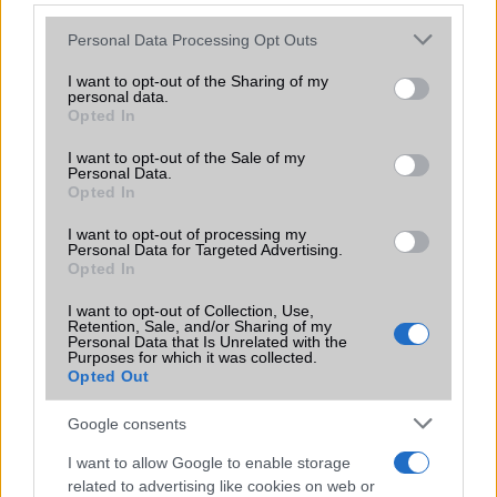
Please note that this website/app uses one or more Google
Personal Data Processing Opt Outs
Vibra jelzés
alap szolgáltatás
services and may gather and store information including but
not limited to your visit or usage behaviour. You may click to
I want to opt-out of the Sharing of my
SIM típus
Nincs
personal data.
grant or deny consent to Google and its third-party tags to
Opted In
SIM-ek száma
0
use your data for below specified purposes in below Google
consent section.
I want to opt-out of the Sale of my
Flight mode
Van
Personal Data.
Opted In
Terület
Globális
I want to opt-out of processing my
Funkciók
Ceruza támogatás!
Personal Data for Targeted Advertising.
Opted In
Brand
Tablet PC
I want to opt-out of Collection, Use,
Védelem
Nincs
Retention, Sale, and/or Sharing of my
Personal Data that Is Unrelated with the
Purposes for which it was collected.
Limited Edition
Nincs
Opted Out
SAR
1,09
Google consents
N/A = Nincs adat. Legutóbbi frissítés: 2026-07-13 19:00:00
I want to allow Google to enable storage
related to advertising like cookies on web or