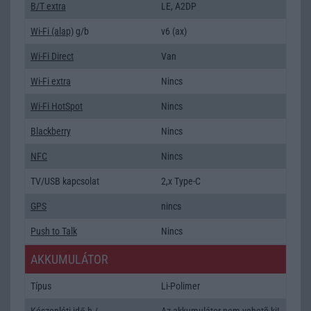
B/T extra
LE, A2DP
Wi-Fi (alap)
g/b
v6 (ax)
Wi-Fi Direct
Van
Wi-Fi extra
Nincs
Wi-Fi HotSpot
Nincs
Blackberry
Nincs
NFC
Nincs
TV/USB kapcsolat
2,x Type-C
GPS
nincs
Push to Talk
Nincs
AKKUMULÁTOR
Típus
Li-Polimer
Készenléti idő h /
Az akkumulátor nem vehetõ ki!