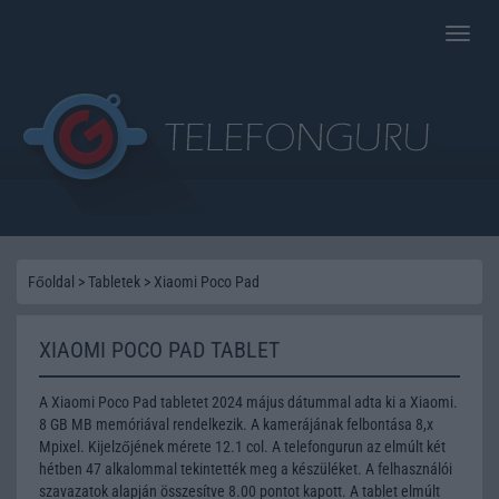
Toggle
naviga
Főoldal
>
Tabletek
>
Xiaomi Poco Pad
XIAOMI POCO PAD TABLET
A Xiaomi Poco Pad tabletet 2024 május dátummal adta ki a Xiaomi.
8 GB MB memóriával rendelkezik. A kamerájának felbontása 8,x
Mpixel. Kijelzőjének mérete 12.1 col. A telefongurun az elmúlt két
hétben 47 alkalommal tekintették meg a készüléket. A felhasználói
szavazatok alapján összesítve 8.00 pontot kapott. A tablet elmúlt