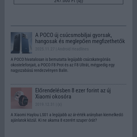
247.000 Ft (új)
A POCO új csúcsmobiljai gyorsak,
hangosak és meglepően megfizethetők
2025.11.27
| Android Headlines
A POCO hivatalosan is bemutatta legújabb csúcskategóriás
okostelefonjait, a POCO F8 Prot és az F8 Ultrát, mégpedig egy
nagyszabású rendezvényen Balin.
Előrendelésben 8 ezer forint az új
Xiaomi okosóra
2019.12.31
| (x)
A Xiaomi Haylou LS01 a legújabb az ár-érték arányban kiemelkedő
ajánlatok közül. Ki ne akarna 8 ezerért szuper órát?