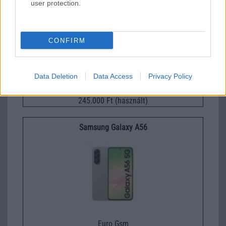
user protection.
CONFIRM
Data Deletion
Data Access
Privacy Policy
Nelly GSM
245.000 Ft (használt)
Samsung Galaxy A56
Euro Gsm