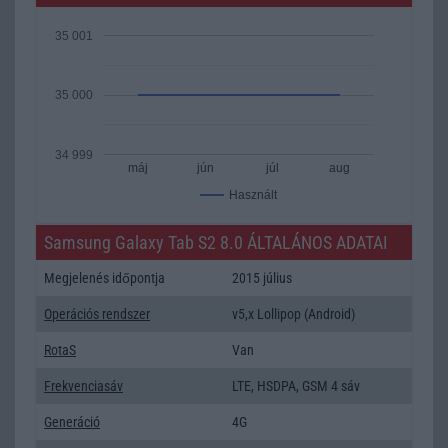
35 001
35 000
34 999
máj
jún
júl
aug
Használt
Samsung Galaxy Tab S2 8.0 ÁLTALÁNOS ADATAI
Megjelenés időpontja
2015 július
Operációs rendszer
v5,x Lollipop (Android)
RotaS
Van
Frekvenciasáv
LTE, HSDPA, GSM 4 sáv
Generáció
4G