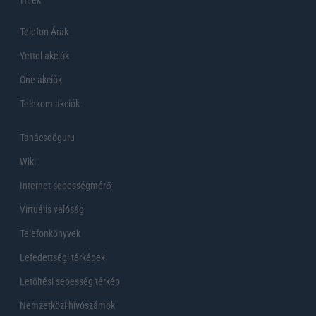
Telefon Árak
Yettel akciók
One akciók
Telekom akciók
Tanácsdóguru
Wiki
Internet sebességmérő
Virtuális valóság
Telefonkönyvek
Lefedettségi térképek
Letöltési sebesség térkép
Nemzetközi hívószámok