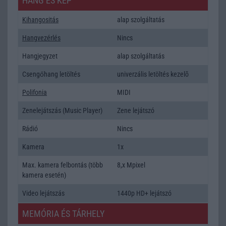
HANG ÉS KÉP
Kihangositás
alap szolgáltatás
Hangvezérlés
Nincs
Hangjegyzet
alap szolgáltatás
Csengőhang letöltés
univerzális letöltés kezelõ
Polifonia
MIDI
Zenelejátszás (Music Player)
Zene lejátszó
Rádió
Nincs
Kamera
1x
Max. kamera felbontás (több
8,x Mpixel
kamera esetén)
Video lejátszás
1440p HD+ lejátszó
MEMÓRIA ÉS TÁRHELY