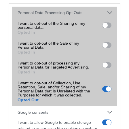
third parties.
Vibra jelzés
Van
Please note that this website/app uses one or more Google
Personal Data Processing Opt Outs
services and may gather and store information including but
SIM típus
nanoSIM
not limited to your visit or usage behaviour. You may click to
I want to opt-out of the Sharing of my
personal data.
grant or deny consent to Google and its third-party tags to
SIM-ek száma
1
Opted In
use your data for below specified purposes in below Google
Flight mode
Van
consent section.
I want to opt-out of the Sale of my
Personal Data.
Terület
Magyar
Opted In
Funkciók
Van csak Wi-Fi képes változata
I want to opt-out of processing my
Personal Data for Targeted Advertising.
is!
Opted In
Brand
Tablet PC
I want to opt-out of Collection, Use,
Retention, Sale, and/or Sharing of my
Védelem
Nincs
Personal Data that Is Unrelated with the
Purposes for which it was collected.
Limited Edition
Nincs
Opted Out
SAR
1,59
Google consents
N/A = Nincs adat. Legutóbbi frissítés: 2026-07-13 19:00:00
I want to allow Google to enable storage
related to advertising like cookies on web or