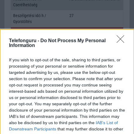
Cserélhetőség
Beszélgetési idő h /
27
Gyorstöltés
ALKALMAZÁSOK ÉS ÉRZÉKELŐK
Telefonguru -
Do Not Process My Personal
Java
Nincs
Information
Flash
/
Ujjlenyomat olvasó
Fingerprint sensor
If you wish to opt-out of the sale, sharing to third parties, or
processing of your personal or sensitive information for
SNS integráció
alap szolgáltatás
targeted advertising by us, please use the below opt-out
Organizer
alap szolgáltatás
section to confirm your selection. Please note that after your
opt-out request is processed you may continue seeing
T9 szótár
alkalmazás független szótár
interest-based ads based on personal information utilized by
us or personal information disclosed to third parties prior to
Office alkalmazások
de = Document viewer & editor
your opt-out. You may separately opt-out of the further
Iránytũ
ecompass
disclosure of your personal information by third parties on the
IAB’s list of downstream participants. This information may
Extrák
ANT+ support
also be disclosed by us to third parties on the
IAB’s List of
Downstream Participants
that may further disclose it to other
EGYÉB