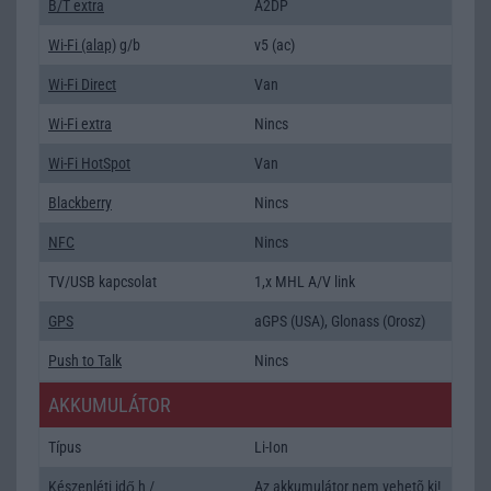
B/T extra
A2DP
Wi-Fi (alap)
g/b
v5 (ac)
Wi-Fi Direct
Van
Wi-Fi extra
Nincs
Wi-Fi HotSpot
Van
Blackberry
Nincs
NFC
Nincs
TV/USB kapcsolat
1,x MHL A/V link
GPS
aGPS (USA), Glonass (Orosz)
Push to Talk
Nincs
AKKUMULÁTOR
Típus
Li-Ion
Készenléti idő h /
Az akkumulátor nem vehetõ ki!