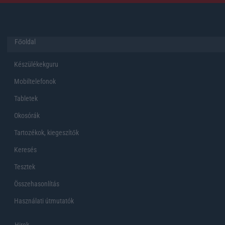
Főoldal
Készülékekguru
Mobiltelefonok
Tabletek
Okosórák
Tartozékok, kiegeszítők
Keresés
Tesztek
Összehasonlítás
Használati útmutatók
Hirek