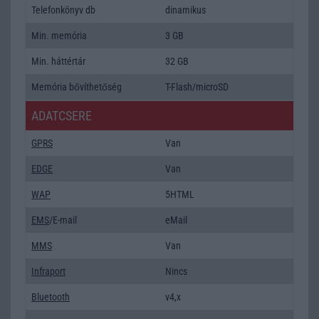
Telefonkönyv db
dinamikus
Min. memória
3 GB
Min. háttértár
32 GB
Memória bővíthetőség
T-Flash/microSD
ADATCSERE
GPRS
Van
EDGE
Van
WAP
5HTML
EMS
/E-mail
eMail
MMS
Van
Infraport
Nincs
Bluetooth
v4,x