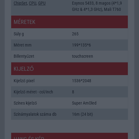
ChipSet
,
CPU
,
GPU
Exynos 5433, 8 magos (4*1,9
GHz & 4*1,3 GHz), Mali T760
MÉRETEK
Súly g
265
Méret mm
199*135*6
Billentyűzet
touchscreen
KIJELZŐ
Kijelző pixel
1536*2048
Kijelző méret - col/inch
8
Színes kijelző
Super AmOled
Színárnyalatok száma db
16m (24 bit)