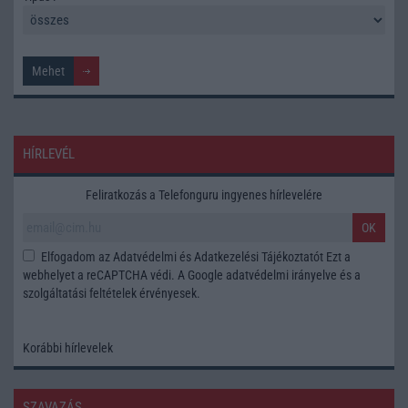
HÍRLEVÉL
Feliratkozás a Telefonguru ingyenes hírlevelére
OK
Elfogadom az
Adatvédelmi és Adatkezelési Tájékoztatót
Ezt a
webhelyet a reCAPTCHA védi. A Google
adatvédelmi irányelve
és a
szolgáltatási feltételek
érvényesek.
Korábbi hírlevelek
SZAVAZÁS