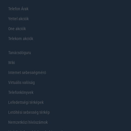
Telefon Árak
Yettel akciók
One akciók
Telekom akciók
Tanácsdóguru
Wiki
Internet sebességmérő
Virtuális valóság
Telefonkönyvek
Lefedettségi térképek
Letöltési sebesség térkép
Nemzetközi hívószámok