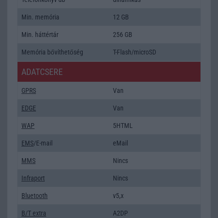
Min. memória
12 GB
Min. háttértár
256 GB
Memória bővíthetőség
T-Flash/microSD
ADATCSERE
GPRS
Van
EDGE
Van
WAP
5HTML
EMS
/E-mail
eMail
MMS
Nincs
Infraport
Nincs
Bluetooth
v5,x
B/T extra
A2DP