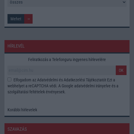
HÍRLEVÉL
Feliratkozás a Telefonguru ingyenes hírlevelére
OK
Elfogadom az
Adatvédelmi és Adatkezelési Tájékoztatót
Ezt a
webhelyet a reCAPTCHA védi. A Google
adatvédelmi irányelve
és a
szolgáltatási feltételek
érvényesek.
Korábbi hírlevelek
SZAVAZÁS