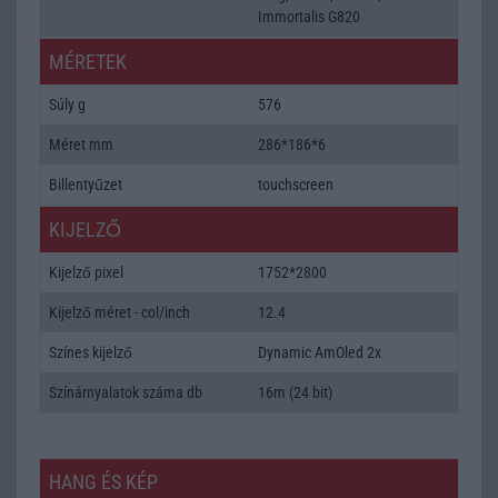
Immortalis G820
MÉRETEK
Súly g
576
Méret mm
286*186*6
Billentyűzet
touchscreen
KIJELZŐ
Kijelző pixel
1752*2800
Kijelző méret - col/inch
12.4
Színes kijelző
Dynamic AmOled 2x
Színárnyalatok száma db
16m (24 bit)
HANG ÉS KÉP