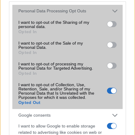
EGYÉB
Please note that this website/app uses one or more Google
Personal Data Processing Opt Outs
Vibra jelzés
alap szolgáltatás
services and may gather and store information including but
not limited to your visit or usage behaviour. You may click to
I want to opt-out of the Sharing of my
SIM típus
eSIM
personal data.
grant or deny consent to Google and its third-party tags to
Opted In
SIM-ek száma
1
use your data for below specified purposes in below Google
consent section.
I want to opt-out of the Sale of my
Flight mode
Van
Personal Data.
Opted In
Terület
Globális
I want to opt-out of processing my
Funkciók
Ceruza támogatás!
Personal Data for Targeted Advertising.
Opted In
Brand
Tablet PC
I want to opt-out of Collection, Use,
Védelem
IP68
Retention, Sale, and/or Sharing of my
Personal Data that Is Unrelated with the
Purposes for which it was collected.
Limited Edition
Nincs
Opted Out
SAR
0,80
Google consents
N/A = Nincs adat. Legutóbbi frissítés: 2026-07-13 19:00:00
I want to allow Google to enable storage
related to advertising like cookies on web or