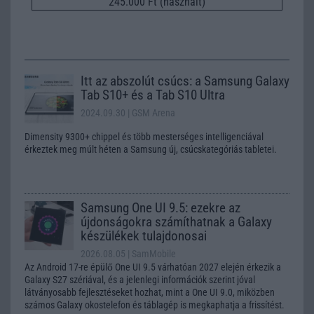
245.000 Ft (használt)
Itt az abszolút csúcs: a Samsung Galaxy
Tab S10+ és a Tab S10 Ultra
2024.09.30
| GSM Arena
Dimensity 9300+ chippel és több mesterséges intelligenciával
érkeztek meg múlt héten a Samsung új, csúcskategóriás tabletei.
Samsung One UI 9.5: ezekre az
újdonságokra számíthatnak a Galaxy
készülékek tulajdonosai
2026.08.05
| SamMobile
Az Android 17-re épülő One UI 9.5 várhatóan 2027 elején érkezik a
Galaxy S27 szériával, és a jelenlegi információk szerint jóval
látványosabb fejlesztéseket hozhat, mint a One UI 9.0, miközben
számos Galaxy okostelefon és táblagép is megkaphatja a frissítést.