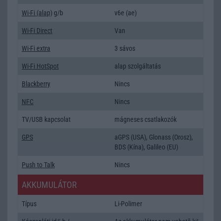
Wi-Fi (alap)
g/b
v6e (ae)
Wi-Fi Direct
Van
Wi-Fi extra
3 sávos
Wi-Fi HotSpot
alap szolgáltatás
Blackberry
Nincs
NFC
Nincs
TV/USB kapcsolat
mágneses csatlakozók
GPS
aGPS (USA), Glonass (Orosz),
BDS (Kína), Galileo (EU)
Push to Talk
Nincs
AKKUMULÁTOR
Típus
Li-Polimer