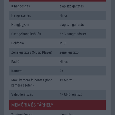
Kihangositás
alap szolgáltatás
Hangvezérlés
Nincs
Hangjegyzet
alap szolgáltatás
Csengőhang letöltés
AKG hangrendszer
Polifonia
MIDI
Zenelejátszás (Music Player)
Zene lejátszó
Rádió
Nincs
Kamera
2x
Max. kamera felbontás (több
13 Mpixel
kamera esetén)
Video lejátszás
4K UHD lejátszó
MEMÓRIA ÉS TÁRHELY
Telefonkönyv db
dinamikus