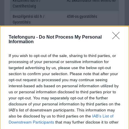
Készenléti idő h /
Az akkumulátor nem vehetõ ki!
Cserélhetőség
Beszélgetési idő h /
45W-os gyorstöltés
Gyorstöltés
ALKALMAZÁSOK ÉS ÉRZÉKELŐK
Telefonguru -
Do Not Process My Personal
Information
Java
Nincs
Flash
/
Ujjlenyomat olvasó
Fingerprint sensor
If you wish to opt-out of the sale, sharing to third parties, or
processing of your personal or sensitive information for
SNS integráció
alap szolgáltatás
targeted advertising by us, please use the below opt-out
section to confirm your selection. Please note that after your
Organizer
alap szolgáltatás
opt-out request is processed you may continue seeing
interest-based ads based on personal information utilized by
T9 szótár
alkalmazás független szótár
us or personal information disclosed to third parties prior to
Office alkalmazások
alap szolgáltatás
your opt-out. You may separately opt-out of the further
disclosure of your personal information by third parties on the
Iránytũ
ecompass
IAB’s list of downstream participants. This information may
also be disclosed by us to third parties on the
IAB’s List of
Extrák
Nincs
Downstream Participants
that may further disclose it to other
third parties.