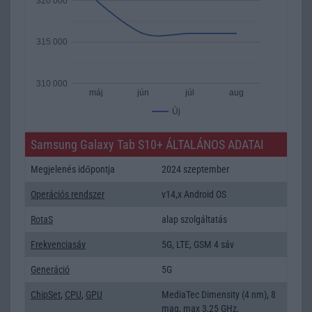
320 000
315 000
310 000
máj
jún
júl
aug
Új
Samsung Galaxy Tab S10+ ÁLTALÁNOS ADATAI
Megjelenés időpontja
2024 szeptember
Operációs rendszer
v14,x Android OS
RotaS
alap szolgáltatás
Frekvenciasáv
5G, LTE, GSM 4 sáv
Generáció
5G
ChipSet
,
CPU
,
GPU
MediaTec Dimensity (4 nm), 8
mag, max 3,25 GHz,