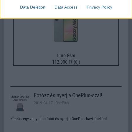
Data Deletion
Data Access
Privacy Policy
Euro Gsm
112.000 Ft (új)
Fotózz és nyerj a OnePlus-szal!
2019.04.17
| OnePlus
Készíts egy vagy több fotót és nyerj a OnePlus havi játékán!