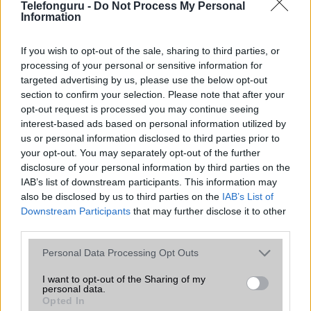
Telefonguru -
Do Not Process My Personal
Information
Organizer
alap szolgáltatás
T9 szótár
alkalmazás független szótár
If you wish to opt-out of the sale, sharing to third parties, or
processing of your personal or sensitive information for
Office alkalmazások
alap szolgáltatás
targeted advertising by us, please use the below opt-out
Iránytũ
Nincs
section to confirm your selection. Please note that after your
opt-out request is processed you may continue seeing
Extrák
Nincs
interest-based ads based on personal information utilized by
us or personal information disclosed to third parties prior to
EGYÉB
your opt-out. You may separately opt-out of the further
disclosure of your personal information by third parties on the
Vibra jelzés
Van
IAB’s list of downstream participants. This information may
also be disclosed by us to third parties on the
SIM típus
nanoSIM
IAB’s List of
Downstream Participants
that may further disclose it to other
SIM-ek száma
1
third parties.
Flight mode
Van
Please note that this website/app uses one or more Google
Personal Data Processing Opt Outs
services and may gather and store information including but
Terület
Globális
not limited to your visit or usage behaviour. You may click to
I want to opt-out of the Sharing of my
personal data.
grant or deny consent to Google and its third-party tags to
Funkciók
Nincs
Opted In
use your data for below specified purposes in below Google