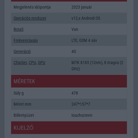
Megjelenés időpontja
2023 január
Operációs rendszer
v12,x Android OS
RotaS
Van
Frekvenciasáv
LTE, GSM 4 sáv
Generáció
4G
ChipSet
,
CPU
,
GPU
MTK 8183 (12nm), 8 magos (2
GHz)
MÉRETEK
Súly g
478
Méret mm
247*157*7
Billentyűzet
touchscreen
KIJELZŐ