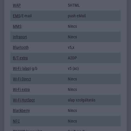
WAP
5HTML
EMS
/E-mail
push eMail
MMS
Nincs
Infraport
Nincs
Bluetooth
v5,x
B/T extra
A2DP
Wi-Fi (alap)
g/b
v5 (ac)
Wi-Fi Direct
Nincs
Wi-Fi extra
Nincs
Wi-Fi HotSpot
alap szolgáltatás
Blackberry
Nincs
NFC
Nincs