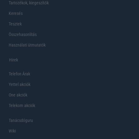
Tartozékok, kiegeszítők
Keresés
Tesztek
Összehasonlítás
Használati útmutatók
Hirek
Telefon Árak
Yettel akciók
One akciók
Telekom akciók
Tanácsdóguru
Wiki