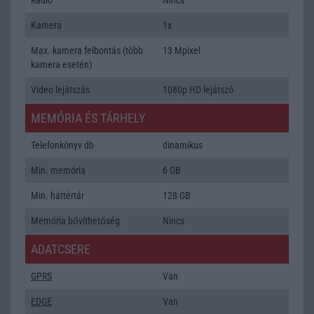
Kamera
1x
Max. kamera felbontás (több
13 Mpixel
kamera esetén)
Video lejátszás
1080p HD lejátszó
MEMÓRIA ÉS TÁRHELY
Telefonkönyv db
dinamikus
Min. memória
6 GB
Min. háttértár
128 GB
Memória bővíthetőség
Nincs
ADATCSERE
GPRS
Van
EDGE
Van