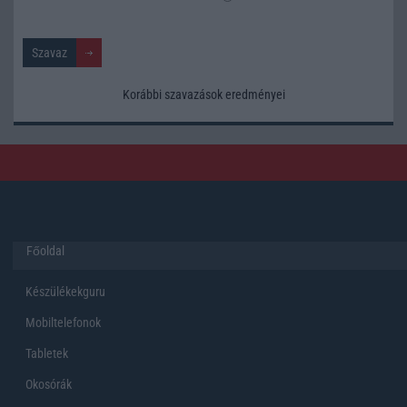
Korábbi szavazások eredményei
Főoldal
Készülékekguru
Mobiltelefonok
Tabletek
Okosórák