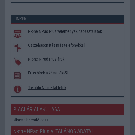
LINKEK
N-one NPad Plus vélemények, tapasztalatok
Összehasonlítás más telefonokkal
N-one NPad Plus árak
Friss hírek a készülékről
További N-one tabletek
PIACI ÁR ALAKULÁSA
Nincs elegendő adat
N-one NPad Plus ÁLTALÁNOS ADATAI