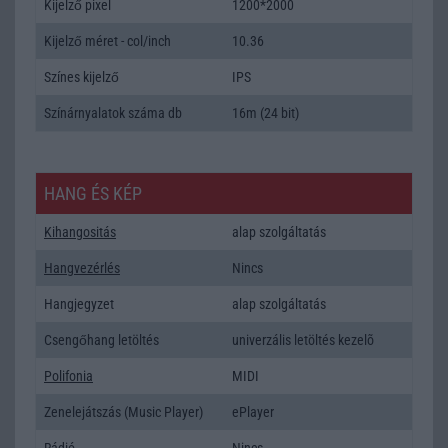
Kijelző pixel
1200*2000
Kijelző méret - col/inch
10.36
Színes kijelző
IPS
Színárnyalatok száma db
16m (24 bit)
HANG ÉS KÉP
Kihangositás
alap szolgáltatás
Hangvezérlés
Nincs
Hangjegyzet
alap szolgáltatás
Csengőhang letöltés
univerzális letöltés kezelõ
Polifonia
MIDI
Zenelejátszás (Music Player)
ePlayer
Rádió
Nincs