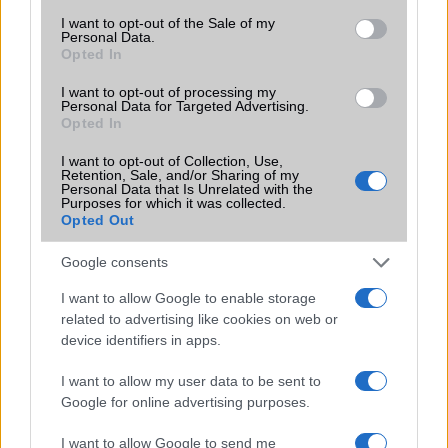
Brand
Tablet PC
consent section.
I want to opt-out of the Sale of my
Personal Data.
Védelem
Nincs
Opted In
Limited Edition
Nincs
I want to opt-out of processing my
Personal Data for Targeted Advertising.
SAR
Opted In
Nincs publikus adat!
N/A = Nincs adat. Legutóbbi frissítés: 2026-07-13 19:00:00
I want to opt-out of Collection, Use,
Retention, Sale, and/or Sharing of my
Personal Data that Is Unrelated with the
Purposes for which it was collected.
Opted Out
Google consents
I want to allow Google to enable storage
Új és Használt GSM kiemelt ajánlatok
related to advertising like cookies on web or
device identifiers in apps.
Samsung Galaxy S26 Ultra
I want to allow my user data to be sent to
Google for online advertising purposes.
I want to allow Google to send me