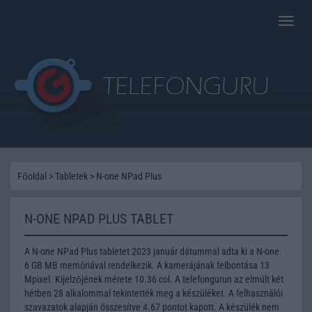
Toggle
naviga
Főoldal
>
Tabletek
>
N-one NPad Plus
N-ONE NPAD PLUS TABLET
A N-one NPad Plus tabletet 2023 január dátummal adta ki a N-one.
6 GB MB memóriával rendelkezik. A kamerájának felbontása 13
Mpixel. Kijelzőjének mérete 10.36 col. A telefongurun az elmúlt két
hétben 28 alkalommal tekintették meg a készüléket. A felhasználói
szavazatok alapján összesítve 4.67 pontot kapott. A készülék nem