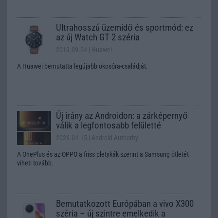
Ultrahosszú üzemidő és sportmód: ez
az új Watch GT 2 széria
2019.09.24
| Huawei
A Huawei bemutatta legújabb okosóra-családját.
Új irány az Androidon: a zárképernyő
válik a legfontosabb felületté
2026.04.15
| Android Authority
A OnePlus és az OPPO a friss pletykák szerint a Samsung ötletét
viheti tovább.
Bemutatkozott Európában a vivo X300
széria – új szintre emelkedik a