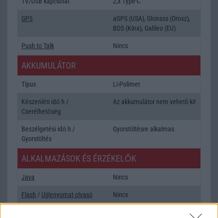
TV/USB kapcsolat
2,x Type-C
GPS
aGPS (USA), Glonass (Orosz),
BDS (Kína), Galileo (EU)
Push to Talk
Nincs
AKKUMULÁTOR
Típus
Li-Polimer
Készenléti idő h /
Az akkumulátor nem vehetõ ki!
Cserélhetőség
Beszélgetési idő h /
Gyorstöltésre alkalmas
Gyorstöltés
ALKALMAZÁSOK ÉS ÉRZÉKELŐK
Java
Nincs
Flash
/
Ujjlenyomat olvasó
Nincs
SNS integráció
alap szolgáltatás