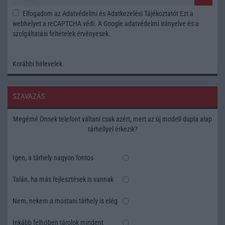
Elfogadom az
Adatvédelmi és Adatkezelési Tájékoztatót
Ezt a
webhelyet a reCAPTCHA védi. A Google
adatvédelmi irányelve
és a
szolgáltatási feltételek
érvényesek.
Korábbi hírlevelek
SZAVAZÁS
Megérné Önnek telefont váltani csak azért, mert az új modell dupla alap
tárhellyel érkezik?
Igen, a tárhely nagyon fontos
Talán, ha más fejlesztések is vannak
Nem, nekem a mostani tárhely is elég
Inkább felhőben tárolok mindent