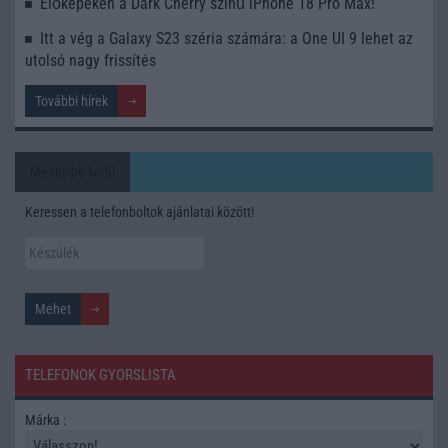
Élőképeken a Dark Cherry színű iPhone 18 Pro Max!
Itt a vég a Galaxy S23 széria számára: a One UI 9 lehet az
utolsó nagy frissítés
További hírek
Mennyibe kerül
Keressen a telefonboltok ajánlatai között!
TELEFONOK GYORSLISTA
Márka :