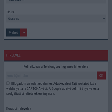
Tipus :
HÍRLEVÉL
Feliratkozás a Telefonguru ingyenes hírlevelére
OK
Elfogadom az
Adatvédelmi és Adatkezelési Tájékoztatót
Ezt a
webhelyet a reCAPTCHA védi. A Google
adatvédelmi irányelve
és a
szolgáltatási feltételek
érvényesek.
Korábbi hírlevelek