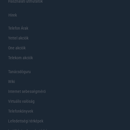
Használati útmutatók
Hirek
Telefon Árak
Yettel akciók
One akciók
Telekom akciók
Tanácsdóguru
Wiki
Internet sebességmérő
Virtuális valóság
Telefonkönyvek
Lefedettségi térképek