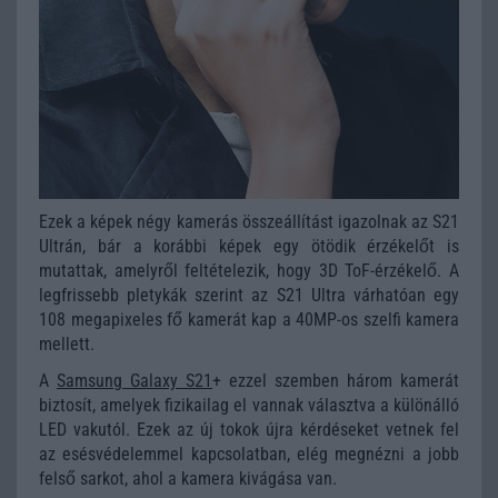
Ezek a képek négy kamerás összeállítást igazolnak az S21
Ultrán, bár a korábbi képek egy ötödik érzékelőt is
mutattak, amelyről feltételezik, hogy 3D ToF-érzékelő. A
legfrissebb pletykák szerint az S21 Ultra várhatóan egy
108 megapixeles fő kamerát kap a 40MP-os szelfi kamera
mellett.
A
Samsung Galaxy S21
+ ezzel szemben három kamerát
biztosít, amelyek fizikailag el vannak választva a különálló
LED vakutól. Ezek az új tokok újra kérdéseket vetnek fel
az esésvédelemmel kapcsolatban, elég megnézni a jobb
felső sarkot, ahol a kamera kivágása van.