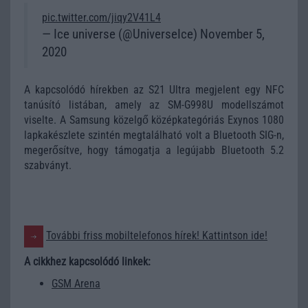
pic.twitter.com/jiqy2V41L4
— Ice universe (@UniverseIce) November 5,
2020
A kapcsolódó hírekben az S21 Ultra megjelent egy NFC
tanúsító listában, amely az SM-G998U modellszámot
viselte. A Samsung közelgő középkategóriás Exynos 1080
lapkakészlete szintén megtalálható volt a Bluetooth SIG-n,
megerősítve, hogy támogatja a legújabb Bluetooth 5.2
szabványt.
További friss mobiltelefonos hírek! Kattintson ide!
A cikkhez kapcsolódó linkek:
GSM Arena