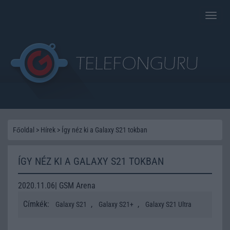
Toggle
naviga
Főoldal
>
Hírek
>
Így néz ki a Galaxy S21 tokban
ÍGY NÉZ KI A GALAXY S21 TOKBAN
2020.11.06| GSM Arena
Címkék:
,
,
Galaxy S21
Galaxy S21+
Galaxy S21 Ultra