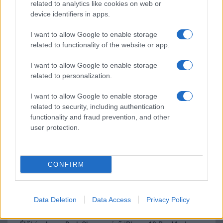
related to analytics like cookies on web or
device identifiers in apps.
I want to allow Google to enable storage
LEGOLVASOTTABBAK
related to functionality of the website or app.
I want to allow Google to enable storage
Számos népszerű Samsung Galaxy készülék kimarad a One
related to personalization.
UI 9 frissítésből – itt a lista az érintett modellekről
iPhone 18 bemutató dátum - ekkor rántja le a leplet az
I want to allow Google to enable storage
Apple az új csúcsmobilokról
related to security, including authentication
functionality and fraud prevention, and other
Az Android rejtett automatizmusai: hat funkció, amely
user protection.
észrevétlenül könnyíti meg a mindennapokat
Ez a rejtett Samsung funkció teljesen megváltoztatja a
mobilhasználatot – sokan mégsem tudnak róla
CONFIRM
Nem biztos, hogy érdemes kivárni az iPhone 18 Prot
A Galaxy S25 is megkaphatja a Galaxy S26 egyik legjobb
Data Deletion
Data Access
Privacy Policy
kamerás funkcióját