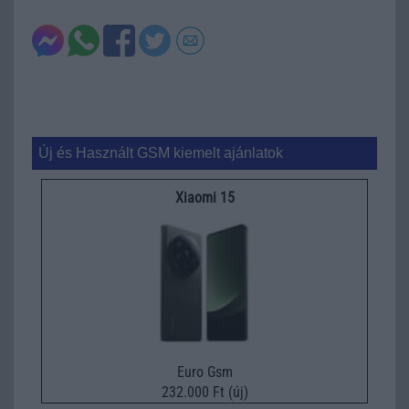
Új és Használt GSM kiemelt ajánlatok
Xiaomi 15
Euro Gsm
232.000 Ft (új)