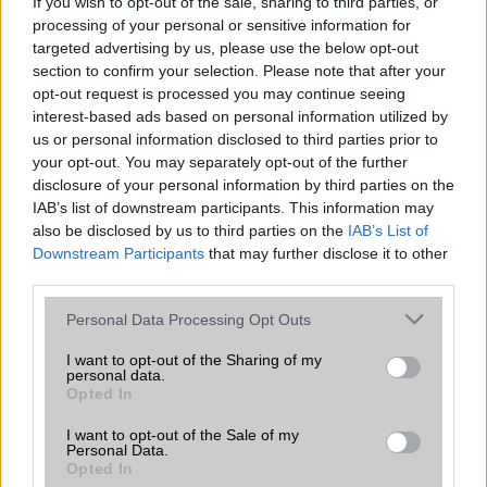
If you wish to opt-out of the sale, sharing to third parties, or
2026.06.29
| Phone Arena
processing of your personal or sensitive information for
A szeptemberi eseményen az iPhone 18 Pro modellek
targeted advertising by us, please use the below opt-out
mellett a régóta pletykált hajlítható iPhone Ultra is
section to confirm your selection. Please note that after your
bemutatkozhat, miközben az áremelésekről szóló
találgatások továbbra is beárnyékolják a rajtot.
opt-out request is processed you may continue seeing
interest-based ads based on personal information utilized by
Az Android rejtett automatizmusai: hat
us or personal information disclosed to third parties prior to
funkció, amely észrevétlenül könnyíti
your opt-out. You may separately opt-out of the further
meg a mindennapokat
disclosure of your personal information by third parties on the
IAB’s list of downstream participants. This information may
2026.06.14
| Android Police
also be disclosed by us to third parties on the
IAB’s List of
Sok felhasználó külön alkalmazásokra esküszik, pedig az
Downstream Participants
that may further disclose it to other
Android már évek óta olyan intelligens funkciókat kínál,
amelyek maguktól dolgoznak a háttérben.
third parties.
Please note that this website/app uses one or more Google
Personal Data Processing Opt Outs
Ez a rejtett Samsung funkció teljesen
services and may gather and store information including but
megváltoztatja a mobilhasználatot –
not limited to your visit or usage behaviour. You may click to
I want to opt-out of the Sharing of my
personal data.
sokan mégsem tudnak róla
grant or deny consent to Google and its third-party tags to
Opted In
use your data for below specified purposes in below Google
2026.07.12
| Android Central
consent section.
Az Edge Panel az egyik leghasznosabb funkció, amely
I want to opt-out of the Sale of my
Personal Data.
jelentősen felgyorsítja a mindennapi használatot,
Opted In
miközben a Pixel telefonokból továbbra is hiányzik.