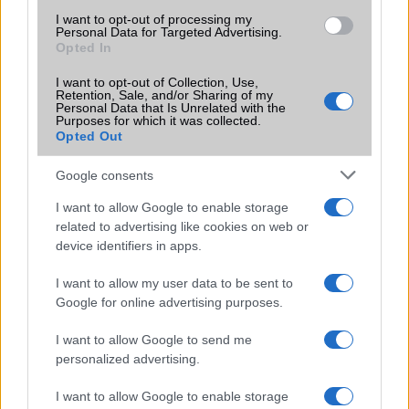
I want to opt-out of processing my
Personal Data for Targeted Advertising.
Opted In
I want to opt-out of Collection, Use,
Retention, Sale, and/or Sharing of my
KAPCSOLÓDÓ HÍREK
Personal Data that Is Unrelated with the
Purposes for which it was collected.
Opted Out
Íme a hivatalos Galaxy S21, S21 + és S21 Ultra előzetesek
Google consents
Meglepetés: előrendelhető a Galaxy S21 család!
I want to allow Google to enable storage
Ezekkel a tokokkal védd a Galaxy S21-et!
related to advertising like cookies on web or
Színek tömkelegével jönnek az új Samsungok
device identifiers in apps.
Öt Samsung Galaxy S21 alternatíva
I want to allow my user data to be sent to
Google for online advertising purposes.
Az olcsóbb S21-ek van, amiben jobbak az Ultránál!
Nem könnyű az S21 Ultrát szerelni
I want to allow Google to send me
personalized advertising.
5 dolog, amiben rosszabb lett a Galaxy S21
I want to allow Google to enable storage
További hírek