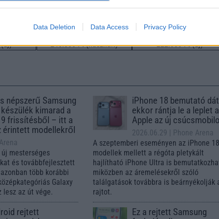
Data Deletion
Data Access
Privacy Policy
SM
Nelly GSM
Euro Gsm
(új)
245.000 Ft (használt)
222.000 Ft (új)
s népszerű Samsung
iPhone 18 bemutató dát
 készülék kimarad a
ekkor rántja le a leplet 
9 frissítésből – itt a
Apple az új csúcsmobil
z érintett modellekről
2026.06.29
| Phone Arena
 Arena
A szeptemberi eseményen az iPhone 18
 új mesterséges
modellek mellett a régóta pletykált
ókat és továbbfejlesztett
hajlítható iPhone Ultra is bemutatkozha
, azonban több korábbi
miközben az áremelésekről szóló
középkategóriás Galaxy
találgatások továbbra is beárnyékolják 
 lesz az út vége.
rajtot.
oid rejtett
Ez a rejtett Samsung