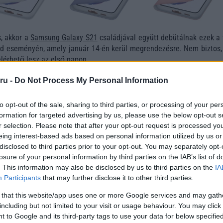
s, akkor a
Samsung Galaxy S21
családjával együtt debütálnak ezek a 
 eseményén, amely január 14-én kerül megrendezésre. Nem biztos,
lérhető lesz az első napon.
ru -
Do Not Process My Personal Information
to opt-out of the sale, sharing to third parties, or processing of your per
formation for targeted advertising by us, please use the below opt-out s
r selection. Please note that after your opt-out request is processed y
eing interest-based ads based on personal information utilized by us or
disclosed to third parties prior to your opt-out. You may separately opt-
losure of your personal information by third parties on the IAB’s list of
. This information may also be disclosed by us to third parties on the
IA
Participants
that may further disclose it to other third parties.
 that this website/app uses one or more Google services and may gath
including but not limited to your visit or usage behaviour. You may click 
 to Google and its third-party tags to use your data for below specifi