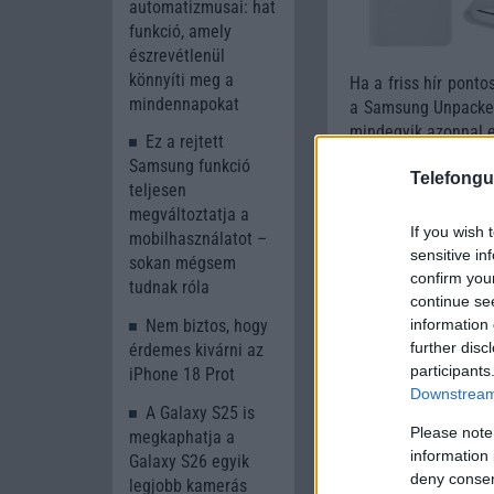
automatizmusai: hat
funkció, amely
észrevétlenül
könnyíti meg a
Ha a friss hír ponto
mindennapokat
a Samsung Unpacked
mindegyik azonnal e
Ez a rejtett
Samsung funkció
Telefongu
teljesen
megváltoztatja a
If you wish 
mobilhasználatot –
sensitive in
sokan mégsem
confirm you
tudnak róla
continue se
information 
Nem biztos, hogy
further disc
érdemes kivárni az
participants
iPhone 18 Prot
Downstream 
A Galaxy S25 is
Please note
megkaphatja a
information 
Galaxy S26 egyik
deny consent
legjobb kamerás