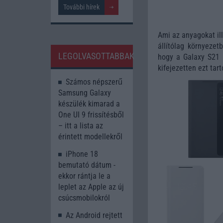
További hírek
Ami az anyagokat ill
állítólag környezet
LEGOLVASOTTABBAK
hogy a Galaxy S21 U
kifejezetten ezt tart
Számos népszerű
Samsung Galaxy
készülék kimarad a
One UI 9 frissítésből
– itt a lista az
érintett modellekről
iPhone 18
bemutató dátum -
ekkor rántja le a
leplet az Apple az új
csúcsmobilokról
Az Android rejtett