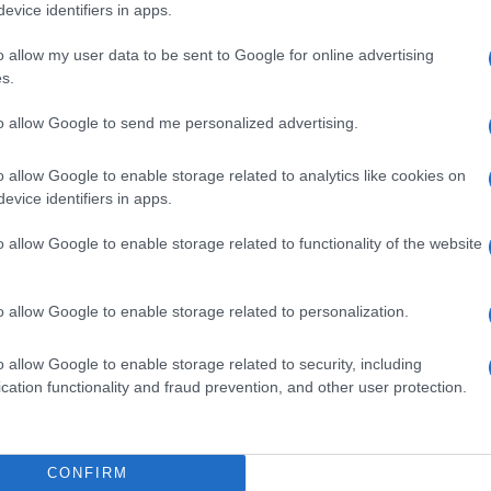
a Telefonguru legfrissebb híreiért!
evice identifiers in apps.
ó linkek:
o allow my user data to be sent to Google for online advertising
s.
e
to allow Google to send me personalized advertising.
o allow Google to enable storage related to analytics like cookies on
evice identifiers in apps.
o allow Google to enable storage related to functionality of the website
SM kiemelt ajánlatok
o allow Google to enable storage related to personalization.
S26 Ultra
Samsung Galaxy S25 Ultra
Samsung Galaxy S25
o allow Google to enable storage related to security, including
cation functionality and fraud prevention, and other user protection.
CONFIRM