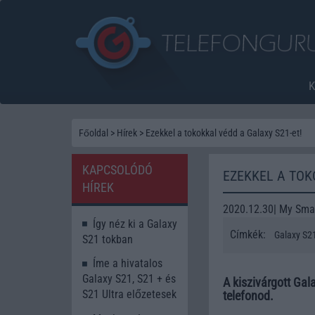
Főoldal
>
Hírek
>
Ezekkel a tokokkal védd a Galaxy S21-et!
KAPCSOLÓDÓ
EZEKKEL A TOK
HÍREK
2020.12.30| My Smar
Így néz ki a Galaxy
Címkék:
Galaxy S2
S21 tokban
Íme a hivatalos
Galaxy S21, S21 + és
A kiszivárgott Gal
S21 Ultra előzetesek
telefonod.