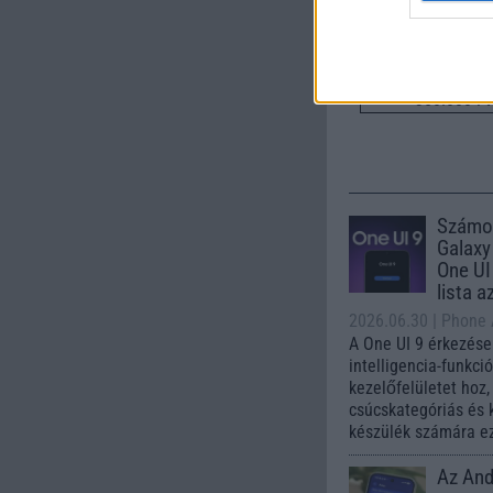
Nelly G
350.000 Ft 
Számo
Galaxy
One UI 
lista a
2026.06.30
| Phone
A One UI 9 érkezése
intelligencia-funkci
kezelőfelületet hoz
csúcskategóriás és 
készülék számára ez
Az Andr