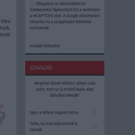
Elfogadom az
Adatvédelmi és
Adatkezelési Tájékoztatót
Ezt a webhelyet
a reCAPTCHA védi. A Google
adatvédelmi
 Ultra
irányelve
és a
szolgáltatási feltételek
szik,
érvényesek.
észül
Korábbi hírlevelek
SZAVAZÁS
Megérné Önnek telefont váltani csak
azért, mert az új modell dupla alap
tárhellyel érkezik?
Igen, a tárhely nagyon fontos
Talán, ha más fejlesztések is
vannak