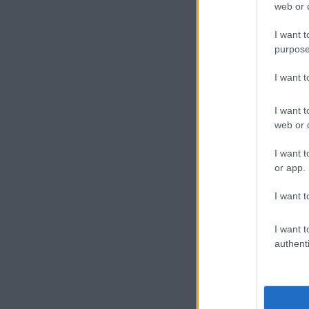
Kattintson ide 
web or d
A cikkhez kapcsolód
I want t
purpose
My Smart Pric
I want 
I want t
web or d
I want t
or app.
Új és Használt G
I want t
Samsung Galaxy 
I want t
authenti