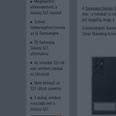
Meglepetés:
előrendelhető a
A
Samsung Galaxy 
Galaxy S21 család!
már a tokokat is is
azt sugallja, hogy a
Színek
tömkelegével jönnek
A kiszivárgott Sams
az új Samsungok
Clear Standing Cover
Öt Samsung
Galaxy S21
alternatíva
Az olcsóbb S21-ek
van, amiben jobbak
az Ultránál!
Nem könnyű az
S21 Ultrát szerelni
5 dolog, amiben
rosszabb lett a
Galaxy S21