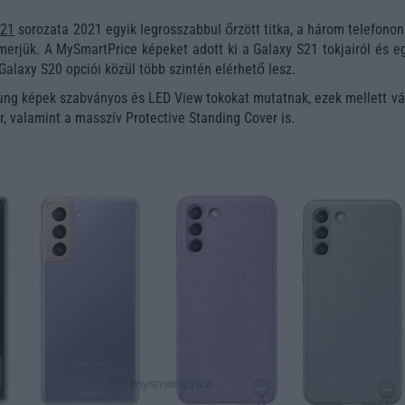
S21
sorozata 2021 egyik legrosszabbul őrzött titka, a három telefonon
merjük. A MySmartPrice képeket adott ki a Galaxy S21 tokjairól és e
 Galaxy S20 opciói közül több szintén elérhető lesz.
ung képek szabványos és LED View tokokat mutatnak, ezek mellett vá
, valamint a masszív Protective Standing Cover is.