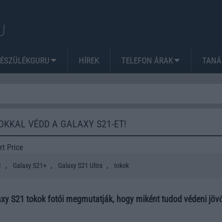
KÉSZÜLÉKGURU
HÍREK
TELEFON ÁRAK
TANÁ
OKKAL VÉDD A GALAXY S21-ET!
t Price
,
,
,
1
Galaxy S21+
Galaxy S21 Ultra
tokok
axy S21 tokok fotói megmutatják, hogy miként tudod védeni jöv