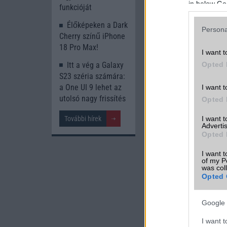
in below Go
funkcióját
Élőképeken a Dark
Persona
Cherry színű iPhone
18 Pro Max!
I want t
Opted 
Itt a vég a Galaxy
S23 széria számára:
a One UI 9 lehet az
I want t
utolsó nagy frissítés
Opted 
I want 
További hírek
Advertis
Opted 
I want t
of my P
was col
Opted 
Google 
I want t