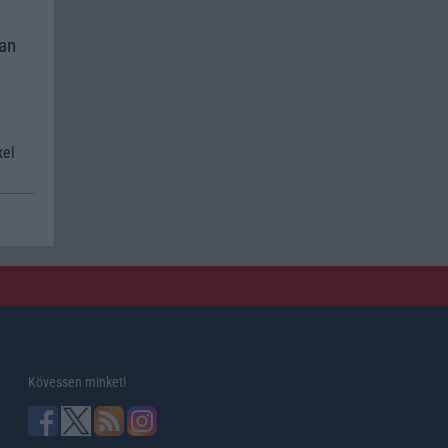
kan
xel
Kövessen minket!