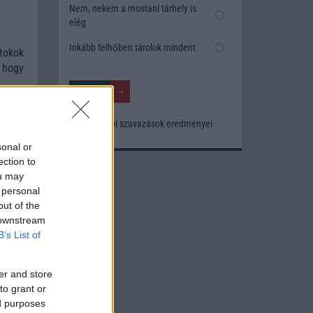
Nem, nekem a mostani tárhely is
elég
Inkább felhőben tárolok mindent
tokok
 hogy
Korábbi szavazások eredményei
sonal or
ection to
ou may
 personal
out of the
 downstream
B’s List of
er and store
to grant or
ed purposes