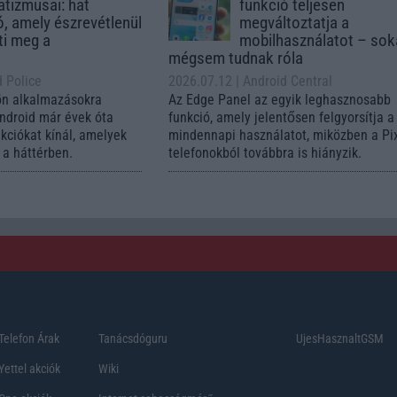
tizmusai: hat
funkció teljesen
ó, amely észrevétlenül
megváltoztatja a
ti meg a
mobilhasználatot – so
mégsem tudnak róla
d Police
2026.07.12
| Android Central
ön alkalmazásokra
Az Edge Panel az egyik leghasznosabb
Android már évek óta
funkció, amely jelentősen felgyorsítja a
nkciókat kínál, amelyek
mindennapi használatot, miközben a Pi
a háttérben.
telefonokból továbbra is hiányzik.
Telefon Árak
Tanácsdóguru
UjesHasznaltGSM
Yettel akciók
Wiki