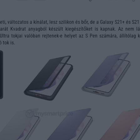
eti, változatos a kínálat, lesz szilikon és bőr, de a Galaxy S21+ és S21
barát Kvadrat anyagból készült kiegészítőket is kapnak. Az nem lát
ltra tokjai valóban rejtenek-e helyet az S Pen számára, állítólag k
ó tok is.