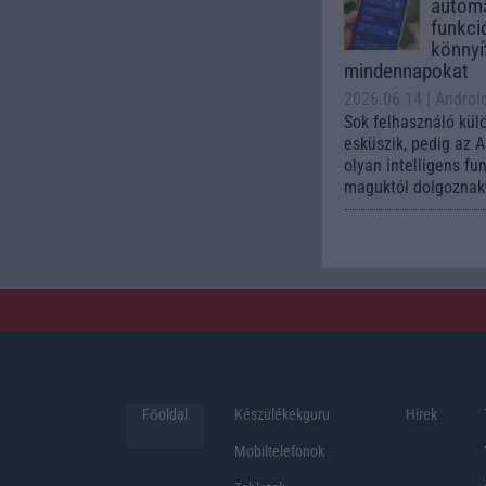
automa
funkci
könnyí
mindennapokat
2026.06.14
| Androi
Sok felhasználó kül
esküszik, pedig az 
olyan intelligens fu
maguktól dolgoznak 
Főoldal
Készülékekguru
Hirek
Mobiltelefonok