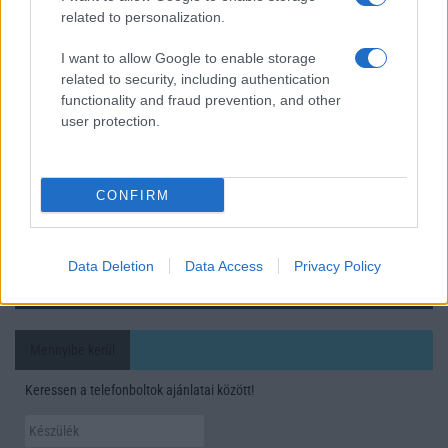
related to personalization.
Ez a rejtett Samsung funkció teljesen megváltoztatja a
mobilhasználatot – sokan mégsem tudnak róla
I want to allow Google to enable storage
related to security, including authentication
Nem biztos, hogy érdemes kivárni az iPhone 18 Prot
functionality and fraud prevention, and other
user protection.
A Galaxy S25 is megkaphatja a Galaxy S26 egyik legjobb
kamerás funkcióját
Élőképeken a Dark Cherry színű iPhone 18 Pro Max!
CONFIRM
Itt a vég a Galaxy S23 széria számára: a One UI 9 lehet az
utolsó nagy frissítés
Data Deletion
Data Access
Privacy Policy
További hírek
Mennyibe kerül
Keressen a telefonboltok ajánlatai között!