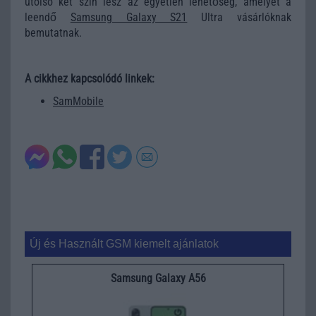
utolsó két szín lesz az egyetlen lehetőség, amelyet a
leendő
Samsung Galaxy S21
Ultra vásárlóknak
bemutatnak.
A cikkhez kapcsolódó linkek:
SamMobile
Új és Használt GSM kiemelt ajánlatok
Samsung Galaxy A56