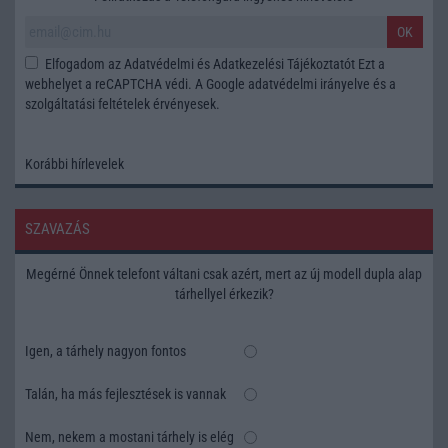
OK
Elfogadom az
Adatvédelmi és Adatkezelési Tájékoztatót
Ezt a
webhelyet a reCAPTCHA védi. A Google
adatvédelmi irányelve
és a
szolgáltatási feltételek
érvényesek.
Korábbi hírlevelek
SZAVAZÁS
Megérné Önnek telefont váltani csak azért, mert az új modell dupla alap
tárhellyel érkezik?
Igen, a tárhely nagyon fontos
Talán, ha más fejlesztések is vannak
Nem, nekem a mostani tárhely is elég