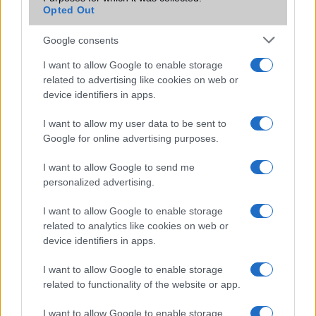
Opted Out
Öt Samsung Galaxy S21 alternatíva
Google consents
Az olcsóbb S21-ek van, amiben jobbak az Ultránál!
I want to allow Google to enable storage
Már most jobban teljesít a Galaxy S21
related to advertising like cookies on web or
5 dolog, amiben rosszabb lett a Galaxy S21
device identifiers in apps.
További hírek
I want to allow my user data to be sent to
Google for online advertising purposes.
I want to allow Google to send me
personalized advertising.
LEGOLVASOTTABBAK
I want to allow Google to enable storage
Számos népszerű Samsung Galaxy készülék kimarad a One
related to analytics like cookies on web or
UI 9 frissítésből – itt a lista az érintett modellekről
device identifiers in apps.
iPhone 18 bemutató dátum - ekkor rántja le a leplet az
I want to allow Google to enable storage
Apple az új csúcsmobilokról
related to functionality of the website or app.
Az Android rejtett automatizmusai: hat funkció, amely
I want to allow Google to enable storage
észrevétlenül könnyíti meg a mindennapokat