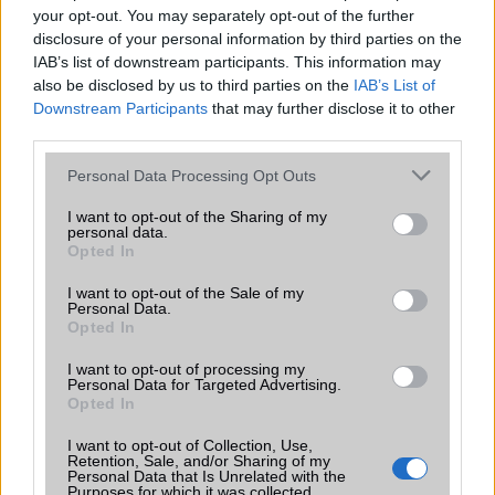
your opt-out. You may separately opt-out of the further
disclosure of your personal information by third parties on the
Ez a rejtett Samsung funkció teljesen
IAB’s list of downstream participants. This information may
megváltoztatja a mobilhasználatot –
sokan mégsem tudnak róla
also be disclosed by us to third parties on the
IAB’s List of
Downstream Participants
that may further disclose it to other
2026.07.12
| Android Central
third parties.
Az Edge Panel az egyik leghasznosabb funkció, amely
jelentősen felgyorsítja a mindennapi használatot,
Please note that this website/app uses one or more Google
Personal Data Processing Opt Outs
miközben a Pixel telefonokból továbbra is hiányzik.
services and may gather and store information including but
not limited to your visit or usage behaviour. You may click to
I want to opt-out of the Sharing of my
personal data.
grant or deny consent to Google and its third-party tags to
Opted In
use your data for below specified purposes in below Google
consent section.
I want to opt-out of the Sale of my
Personal Data.
KAPCSOLÓDÓ HÍREK
Opted In
I want to opt-out of processing my
Így néz ki a Galaxy S21 tokban
Personal Data for Targeted Advertising.
Opted In
Íme a hivatalos Galaxy S21, S21 + és S21 Ultra előzetesek
I want to opt-out of Collection, Use,
Ezekkel a tokokkal védd a Galaxy S21-et!
Retention, Sale, and/or Sharing of my
Personal Data that Is Unrelated with the
Színek tömkelegével jönnek az új Samsungok
Purposes for which it was collected.