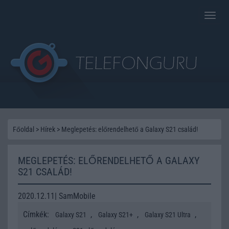
Toggle
naviga
Főoldal
>
Hírek
>
Meglepetés: előrendelhető a Galaxy S21 család!
MEGLEPETÉS: ELŐRENDELHETŐ A GALAXY
S21 CSALÁD!
2020.12.11| SamMobile
Címkék:
,
,
,
Galaxy S21
Galaxy S21+
Galaxy S21 Ultra