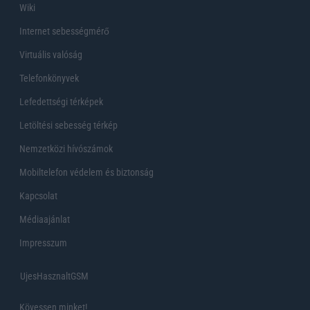
Wiki
Internet sebességmérő
Virtuális valóság
Telefonkönyvek
Lefedettségi térképek
Letöltési sebesség térkép
Nemzetközi hívószámok
Mobiltelefon védelem és biztonság
Kapcsolat
Médiaajánlat
Impresszum
UjesHasznaltGSM
Kövessen minket!