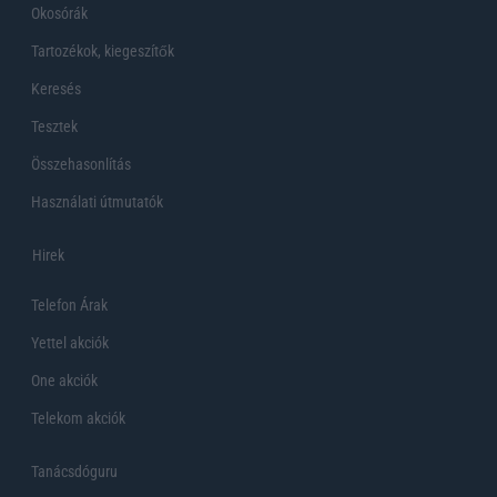
Okosórák
Tartozékok, kiegeszítők
Keresés
Tesztek
Összehasonlítás
Használati útmutatók
Hirek
Telefon Árak
Yettel akciók
One akciók
Telekom akciók
Tanácsdóguru