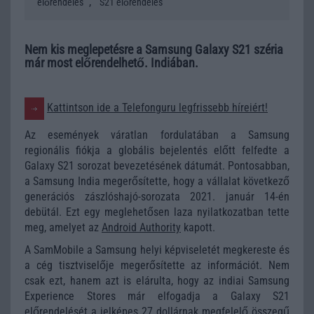
,
előrendelés
S21 előrendelés
Nem kis meglepetésre a Samsung Galaxy S21 széria
már most előrendelhető. Indiában.
Kattintson ide a Telefonguru legfrissebb híreiért!
Az események váratlan fordulatában a Samsung
regionális fiókja a globális bejelentés előtt felfedte a
Galaxy S21 sorozat bevezetésének dátumát. Pontosabban,
a Samsung India megerősítette, hogy a vállalat következő
generációs zászlóshajó-sorozata 2021. január 14-én
debütál. Ezt egy meglehetősen laza nyilatkozatban tette
meg, amelyet az
Android Authority
kapott.
A SamMobile a Samsung helyi képviseletét megkereste és
a cég tisztviselője megerősítette az információt. Nem
csak ezt, hanem azt is elárulta, hogy az indiai Samsung
Experience Stores már elfogadja a Galaxy S21
előrendelését a jelképes 27 dollárnak megfelelő összegű