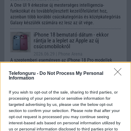
A One UI 9 érkezése új mesterséges intelligencia-
funkciókat és továbbfejlesztett kezelőfelületet hoz,
azonban több korábbi csúcskategóriás és középkategóriás
Galaxy készülék számára ez lesz az út vége.
iPhone 18 bemutató dátum - ekkor
rántja le a leplet az Apple az új
csúcsmobilokról
2026.06.29
| Phone Arena
A szeptemberi eseményen az iPhone 18 Pro modellek
mellett a régóta pletykált hajlítható iPhone Ultra is
bemutatkozhat, miközben az áremelésekről szóló
Telefonguru -
Do Not Process My Personal
találgatások továbbra is beárnyékolják a rajtot.
Information
Az Android rejtett automatizmusai: hat
If you wish to opt-out of the sale, sharing to third parties, or
funkció, amely észrevétlenül könnyíti
processing of your personal or sensitive information for
meg a mindennapokat
targeted advertising by us, please use the below opt-out
2026.06.14
| Android Police
section to confirm your selection. Please note that after your
Sok felhasználó külön alkalmazásokra esküszik, pedig az
opt-out request is processed you may continue seeing
Android már évek óta olyan intelligens funkciókat kínál,
interest-based ads based on personal information utilized by
amelyek maguktól dolgoznak a háttérben.
us or personal information disclosed to third parties prior to