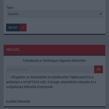
Tipus :
HÍRLEVÉL
Feliratkozás a Telefonguru ingyenes hírlevelére
OK
Elfogadom az
Adatvédelmi és Adatkezelési Tájékoztatót
Ezt a
webhelyet a reCAPTCHA védi. A Google
adatvédelmi irányelve
és a
szolgáltatási feltételek
érvényesek.
Korábbi hírlevelek