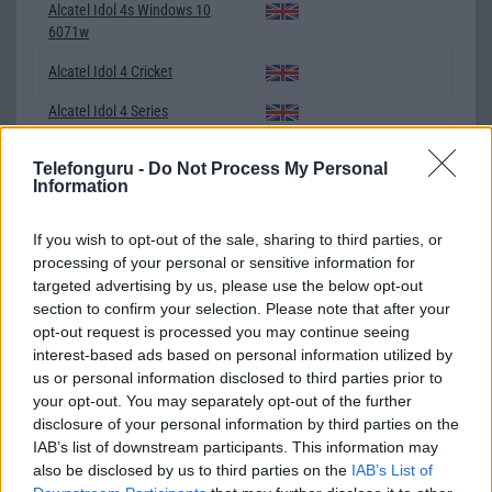
Alcatel Idol 4s Windows 10
6071w
Alcatel Idol 4 Cricket
Alcatel Idol 4 Series
Alcatel Idol 5s 6060x
Telefonguru -
Do Not Process My Personal
Information
Alcatel Idol 5 6058d
Alcatel Idol 5 6058x
If you wish to opt-out of the sale, sharing to third parties, or
processing of your personal or sensitive information for
Alcatel Miss Sixty
targeted advertising by us, please use the below opt-out
section to confirm your selection. Please note that after your
Alcatel One Touch 20.01
opt-out request is processed you may continue seeing
Alcatel One Touch 112
interest-based ads based on personal information utilized by
us or personal information disclosed to third parties prior to
Alcatel One Touch 113
your opt-out. You may separately opt-out of the further
disclosure of your personal information by third parties on the
Alcatel One Touch 213
IAB’s list of downstream participants. This information may
Alcatel One Touch 222
also be disclosed by us to third parties on the
IAB’s List of