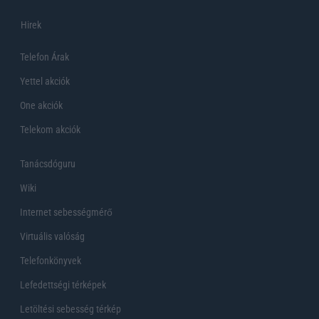
Hirek
Telefon Árak
Yettel akciók
One akciók
Telekom akciók
Tanácsdóguru
Wiki
Internet sebességmérő
Virtuális valóság
Telefonkönyvek
Lefedettségi térképek
Letöltési sebesség térkép