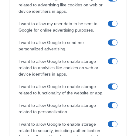
related to advertising like cookies on web or
Alcatel One Touch 1042d
device identifiers in apps.
Alcatel One Touch 1042x
I want to allow my user data to be sent to
Google for online advertising purposes.
Alcatel One Touch 1042
I want to allow Google to send me
Alcatel One Touch 1046d
personalized advertising.
Alcatel One Touch 1046g
I want to allow Google to enable storage
Alcatel One Touch 1046
related to analytics like cookies on web or
device identifiers in apps.
Alcatel One Touch 1060d
I want to allow Google to enable storage
Alcatel One Touch 2001x
related to functionality of the website or app.
Alcatel One Touch 2004c Tango
2
I want to allow Google to enable storage
related to personalization.
Alcatel One Touch 2005d
I want to allow Google to enable storage
Alcatel One Touch 2005x
related to security, including authentication