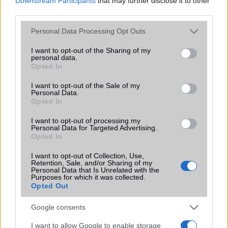
Downstream Participants
that may further disclose it to other
Alcatel One Touch 223
third parties.
Alcatel One Touch 1010d
Please note that this website/app uses one or more Google
Personal Data Processing Opt Outs
services and may gather and store information including but
Alcatel One Touch 1010x
not limited to your visit or usage behaviour. You may click to
I want to opt-out of the Sharing of my
personal data.
grant or deny consent to Google and its third-party tags to
Alcatel One Touch 1010
Opted In
use your data for below specified purposes in below Google
Alcatel One Touch 1011d
consent section.
I want to opt-out of the Sale of my
Personal Data.
Alcatel One Touch 1030d
Opted In
Alcatel One Touch 1030x
I want to opt-out of processing my
Personal Data for Targeted Advertising.
Alcatel One Touch 1035d
Opted In
Alcatel One Touch 1035x
I want to opt-out of Collection, Use,
Retention, Sale, and/or Sharing of my
Personal Data that Is Unrelated with the
Alcatel One Touch 1035
Purposes for which it was collected.
Opted Out
Alcatel One Touch 1040d
Google consents
Alcatel One Touch 1040x
I want to allow Google to enable storage
Alcatel One Touch 1040