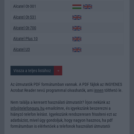
Alcatel Ot-301
Alcatel Ot-531
Alcatel Ot-700
Alcatel Plus 10
Alcatel U3
Vissza a teljes listához
Az útmutatók PDF formátumban vannak. A PDF fájlok az INGYENES
Acrobat Reader nevű programmal olvashatók, ami
innen
tölthető le.
Nem találja a keresett használati útmutatót? Írjon nekünk az
info@telefonguru.hu
emailcímre, és igyekszünk beszerezni a
hiányzó telefon leírást. Igyekszünk rendszeresen frissíteni ezt az
adatbázist, mivel úgy gondoljuk, hogy nagyon hasznos, ha pdf
formátumban is elérhetőek a telefonok használati útmutatói