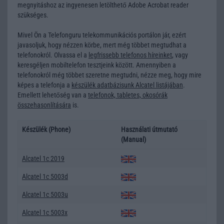
megnyitáshoz az ingyenesen letölthető Adobe Acrobat reader
szükséges.
Mivel Ön a Telefonguru telekommunikációs portálon jár, ezért
javasoljuk, hogy nézzen körbe, mert még többet megtudhat a
telefonokról. Olvassa el a
legfrissebb telefonos híreinket
, vagy
keresgéljen
mobiltelefon tesztjeink
között. Amennyiben a
telefonokról még többet szeretne megtudni, nézze meg, hogy mire
képes a telefonja a
készülék adatbázisunk Alcatel listájában
.
Emellett lehetőség van a
telefonok, tabletes, okosórák
összehasonlítására
is.
Készülék (Phone)
Használati útmutató
(Manual)
Alcatel 1c 2019
Alcatel 1c 5003d
Alcatel 1c 5003u
Alcatel 1c 5003x