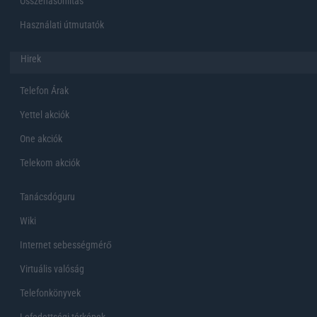
Összehasonlítás
Használati útmutatók
Hirek
Telefon Árak
Yettel akciók
One akciók
Telekom akciók
Tanácsdóguru
Wiki
Internet sebességmérő
Virtuális valóság
Telefonkönyvek
Lefedettségi térképek