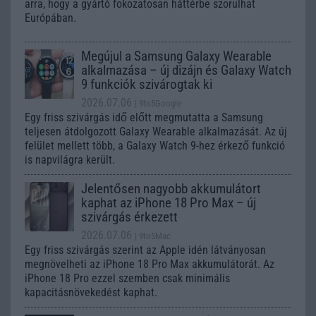
arra, hogy a gyártó fokozatosan háttérbe szorulhat
Európában.
Megújul a Samsung Galaxy Wearable
alkalmazása – új dizájn és Galaxy Watch
9 funkciók szivárogtak ki
2026.07.06
| 9to5Google
Egy friss szivárgás idő előtt megmutatta a Samsung
teljesen átdolgozott Galaxy Wearable alkalmazását. Az új
felület mellett több, a Galaxy Watch 9-hez érkező funkció
is napvilágra került.
Jelentősen nagyobb akkumulátort
kaphat az iPhone 18 Pro Max – új
szivárgás érkezett
2026.07.06
| 9to5Mac
Egy friss szivárgás szerint az Apple idén látványosan
megnövelheti az iPhone 18 Pro Max akkumulátorát. Az
iPhone 18 Pro ezzel szemben csak minimális
kapacitásnövekedést kaphat.