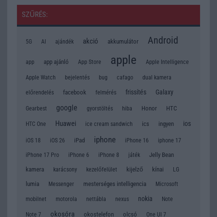
SZŰRÉS:
Android
akció
akkumulátor
5G
AI
ajándék
apple
app
app ajánló
App Store
Apple Intelligence
Apple Watch
bug
bejelentés
cafago
dual kamera
frissítés
Galaxy
facebook
előrendelés
felmérés
google
Honor
HTC
Gearbest
gyorstöltés
hiba
Huawei
ios
ics
ingyen
HTC One
ice cream sandwich
iphone
iPad
iOS 18
iOS 26
iPhone 16
iphone 17
Jelly Bean
iPhone 17 Pro
iPhone 6
iPhone 8
játék
kamera
kijelző
kínai
LG
karácsony
kezelőfelület
lumia
mesterséges intelligencia
Messenger
Microsoft
nokia
mobilnet
motorola
nettábla
nexus
Note
okosóra
okostelefon
olcsó
Note 7
One UI 7