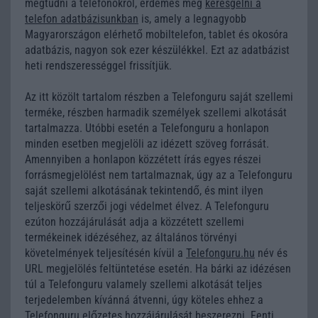
megtudni a telefonokról, érdemes még
keresgélni a
telefon adatbázisunkban
is, amely a legnagyobb
Magyarországon elérhető mobiltelefon, tablet és okosóra
adatbázis, nagyon sok ezer készülékkel. Ezt az adatbázist
heti rendszerességgel frissítjük.
Az itt közölt tartalom részben a Telefonguru saját szellemi
terméke, részben harmadik személyek szellemi alkotását
tartalmazza. Utóbbi esetén a Telefonguru a honlapon
minden esetben megjelöli az idézett szöveg forrását.
Amennyiben a honlapon közzétett írás egyes részei
forrásmegjelölést nem tartalmaznak, úgy az a Telefonguru
saját szellemi alkotásának tekintendő, és mint ilyen
teljeskörű szerzői jogi védelmet élvez. A Telefonguru
ezúton hozzájárulását adja a közzétett szellemi
termékeinek idézéséhez, az általános törvényi
követelmények teljesítésén kívül a
Telefonguru.hu
név és
URL megjelölés feltüntetése esetén. Ha bárki az idézésen
túl a Telefonguru valamely szellemi alkotását teljes
terjedelemben kívánná átvenni, úgy köteles ehhez a
Telefonguru előzetes hozzájárulását beszerezni. Fenti