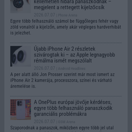
kellemetlen hibára panaszkodnak –
megjelent a rettegett kijelzőcsík
2026.07.07
| Phone Arena
Egyre több felhasználó számol be függőleges fehér vagy
zöld vonalról a kijelzőn, amely akár végleges hardverhibát
is jelezhet.
Újabb iPhone Air 2 részletek
szivárogtak ki – az Apple legnagyobb
rémálma ismét megszólalt
2026.07.07
| Android Headlines
A per alatt álló Jon Prosser szerint már most ismert az
iPhone Air 2 kamerája, processzora, színei és várható
áremelése is.
A OnePlus európai jövője kérdéses,
egyre több felhasználó panaszkodik
garanciális problémákra
2026.07.07
| GSM Arena
Szaporodnak a panaszok, miközben egyre több jel utal