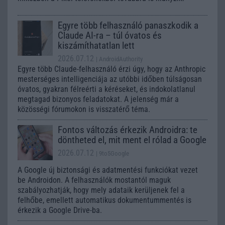
Egyre több felhasználó panaszkodik a
Claude AI-ra – túl óvatos és
kiszámíthatatlan lett
2026.07.12
| AndroidAuthority
Egyre több Claude-felhasználó érzi úgy, hogy az Anthropic
mesterséges intelligenciája az utóbbi időben túlságosan
óvatos, gyakran félreérti a kéréseket, és indokolatlanul
megtagad bizonyos feladatokat. A jelenség már a
közösségi fórumokon is visszatérő téma.
Fontos változás érkezik Androidra: te
döntheted el, mit ment el rólad a Google
2026.07.12
| 9to5Google
A Google új biztonsági és adatmentési funkciókat vezet
be Androidon. A felhasználók mostantól maguk
szabályozhatják, hogy mely adataik kerüljenek fel a
felhőbe, emellett automatikus dokumentummentés is
érkezik a Google Drive-ba.