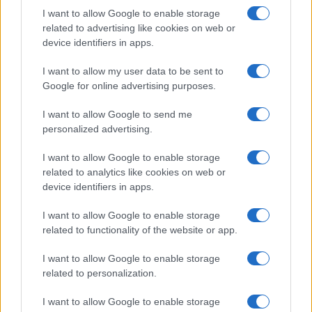
I want to allow Google to enable storage
2026.07.03
| 9to5 Mac
related to advertising like cookies on web or
Megugrott a gyártási cél, de az ár is történelmi
device identifiers in apps.
magasságba emelkedhet – a hajlítható iPhone Ultra
minden eddiginél exkluzívabb Apple termék lehet.
I want to allow my user data to be sent to
Google for online advertising purposes.
Az iOS 27 miatt sokan új iPhone-ra
válthatnak – ezekről maradnak le a
I want to allow Google to send me
régebbi modellek
personalized advertising.
2026.07.02
| 9to5Mac
Az Apple az iOS 27-tel minden eddiginél nagyobb
I want to allow Google to enable storage
hangsúlyt helyez a mesterséges intelligenciára. Bár a
related to analytics like cookies on web or
frissítés több régebbi iPhone-ra is telepíthető lesz, a
device identifiers in apps.
legfontosabb újdonságok jelentős része csak az Apple
Intelligence-kompatibilis készülékeken működik majd.
I want to allow Google to enable storage
related to functionality of the website or app.
Már csak napok kérdése: ekkor
érkezhet az iOS 27 nyilvános bétája
I want to allow Google to enable storage
related to personalization.
2026.07.02
| 9to5Mac
Az Apple már közel egy hónapja teszteli az iOS 27
I want to allow Google to enable storage
fejlesztői bétáját, a következő nagy mérföldkő pedig a