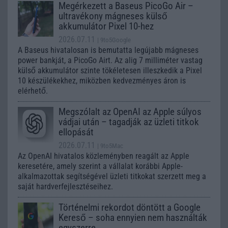
Megérkezett a Baseus PicoGo Air –
ultravékony mágneses külső
akkumulátor Pixel 10-hez
2026.07.11
| 9to5Google
A Baseus hivatalosan is bemutatta legújabb mágneses
power bankját, a PicoGo Airt. Az alig 7 milliméter vastag
külső akkumulátor szinte tökéletesen illeszkedik a Pixel
10 készülékekhez, miközben kedvezményes áron is
elérhető.
Megszólalt az OpenAI az Apple súlyos
vádjai után – tagadják az üzleti titkok
ellopását
2026.07.11
| 9to5Mac
Az OpenAI hivatalos közleményben reagált az Apple
keresetére, amely szerint a vállalat korábbi Apple-
alkalmazottak segítségével üzleti titkokat szerzett meg a
saját hardverfejlesztéseihez.
Történelmi rekordot döntött a Google
Kereső – soha ennyien nem használták
egyszerre