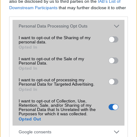
iPhone-ját.
also be disclosed by us to third parties on the
IAB’s List of
Downstream Participants
that may further disclose it to other
Újabb fotókon a Galaxy Z Fold8 Wide:
third parties.
fekete színben is megmutatta magát a
Please note that this website/app uses one or more Google
Samsung különleges hajlítható mobilja
Personal Data Processing Opt Outs
services and may gather and store information including but
2026.07.03
| GSM Arena
not limited to your visit or usage behaviour. You may click to
I want to opt-out of the Sharing of my
Egyre több szivárgás utal arra, hogy a Galaxy Z Fold8 Wide
personal data.
grant or deny consent to Google and its third-party tags to
teljesen új irányt képvisel majd, szélesebb külső
Opted In
use your data for below specified purposes in below Google
kijelzővel és kompaktabb kialakítással.
consent section.
I want to opt-out of the Sale of my
Personal Data.
Samsung: vérnyomástrend-követés
Opted In
érkezik a Galaxy Watch9 és a Watch
I want to opt-out of processing my
Ultra 2 okosórákkal
Personal Data for Targeted Advertising.
2026.07.03
Opted In
| SammyFans
Hosszú távon is nyomon követhető lesz a vérnyomás
I want to opt-out of Collection, Use,
alakulása, de a Samsung hangsúlyozza: az új funkció nem
Retention, Sale, and/or Sharing of my
helyettesíti az orvosi vizsgálatokat.
Personal Data that Is Unrelated with the
Purposes for which it was collected.
Opted Out
Az Apple minden eddiginél nagyobbat
készül dobni: akár 10 millió hajlítható
Google consents
iPhone Ultra készülhet idén