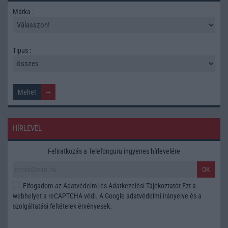
Márka :
Tipus :
HÍRLEVÉL
Feliratkozás a Telefonguru ingyenes hírlevelére
OK
Elfogadom az
Adatvédelmi és Adatkezelési Tájékoztatót
Ezt a
webhelyet a reCAPTCHA védi. A Google
adatvédelmi irányelve
és a
szolgáltatási feltételek
érvényesek.