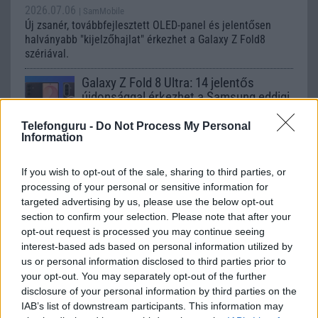
2026.07.06
| SamMobile
Új zsanér, továbbfejlesztett OLED-panel és jelentősen
halványabb "kijelzőhajlat" érkezhet a Galaxy Z Fold8
szériával.
Galaxy Z Fold 8 Ultra: 14 jelentős
újdonsággal érkezhet a Samsung eddigi
legfejlettebb hajlítható csúcsmobilja
Telefonguru -
Do Not Process My Personal
2026.07.03
| SammyFans
Information
Vékonyabb kialakítás, nagyobb akkumulátor, fejlettebb
kamerák, új Snapdragon chip és minden eddiginél
If you wish to opt-out of the sale, sharing to third parties, or
intelligensebb mesterséges intelligencia várhatja a
felhasználókat.
processing of your personal or sensitive information for
targeted advertising by us, please use the below opt-out
Az iPhone Ultra körüli várakozás
section to confirm your selection. Please note that after your
felpörgette az Apple részvényeit,
opt-out request is processed you may continue seeing
rekordmennyiség készülhet a hajlítható
interest-based ads based on personal information utilized by
modellből
us or personal information disclosed to third parties prior to
your opt-out. You may separately opt-out of the further
2026.07.03
| Phone Arena
disclosure of your personal information by third parties on the
10 millió darabos gyártási cél, akár 3000 dolláros ár és
óriási befektetői bizalom övezi az Apple első hajlítható
IAB’s list of downstream participants. This information may