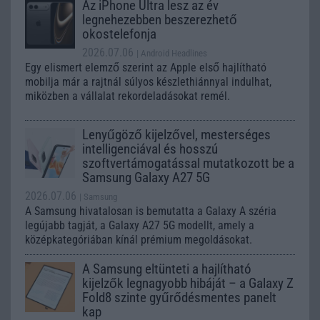
Az iPhone Ultra lesz az év
legnehezebben beszerezhető
okostelefonja
2026.07.06
| Android Headlines
Egy elismert elemző szerint az Apple első hajlítható
mobilja már a rajtnál súlyos készlethiánnyal indulhat,
miközben a vállalat rekordeladásokat remél.
Lenyűgöző kijelzővel, mesterséges
intelligenciával és hosszú
szoftvertámogatással mutatkozott be a
Samsung Galaxy A27 5G
2026.07.06
| Samsung
A Samsung hivatalosan is bemutatta a Galaxy A széria
legújabb tagját, a Galaxy A27 5G modellt, amely a
középkategóriában kínál prémium megoldásokat.
A Samsung eltünteti a hajlítható
kijelzők legnagyobb hibáját – a Galaxy Z
Fold8 szinte gyűrődésmentes panelt
kap