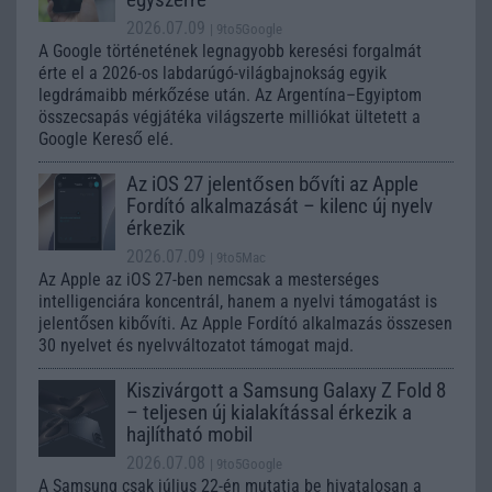
2026.07.09
| 9to5Google
A Google történetének legnagyobb keresési forgalmát
érte el a 2026-os labdarúgó-világbajnokság egyik
legdrámaibb mérkőzése után. Az Argentína–Egyiptom
összecsapás végjátéka világszerte milliókat ültetett a
Google Kereső elé.
Az iOS 27 jelentősen bővíti az Apple
Fordító alkalmazását – kilenc új nyelv
érkezik
2026.07.09
| 9to5Mac
Az Apple az iOS 27-ben nemcsak a mesterséges
intelligenciára koncentrál, hanem a nyelvi támogatást is
jelentősen kibővíti. Az Apple Fordító alkalmazás összesen
30 nyelvet és nyelvváltozatot támogat majd.
Kiszivárgott a Samsung Galaxy Z Fold 8
– teljesen új kialakítással érkezik a
hajlítható mobil
2026.07.08
| 9to5Google
A Samsung csak július 22-én mutatja be hivatalosan a