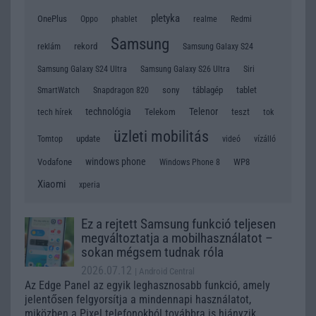
pletyka
OnePlus
Oppo
phablet
realme
Redmi
Samsung
rekord
reklám
Samsung Galaxy S24
Samsung Galaxy S24 Ultra
Samsung Galaxy S26 Ultra
Siri
sony
táblagép
tablet
SmartWatch
Snapdragon 820
technológia
Telenor
Telekom
teszt
tok
tech hírek
üzleti mobilitás
update
Tomtop
videó
vízálló
windows phone
Vodafone
WP8
Windows Phone 8
Xiaomi
xperia
Ez a rejtett Samsung funkció teljesen
megváltoztatja a mobilhasználatot –
sokan mégsem tudnak róla
2026.07.12
| Android Central
Az Edge Panel az egyik leghasznosabb funkció, amely
jelentősen felgyorsítja a mindennapi használatot,
miközben a Pixel telefonokból továbbra is hiányzik.