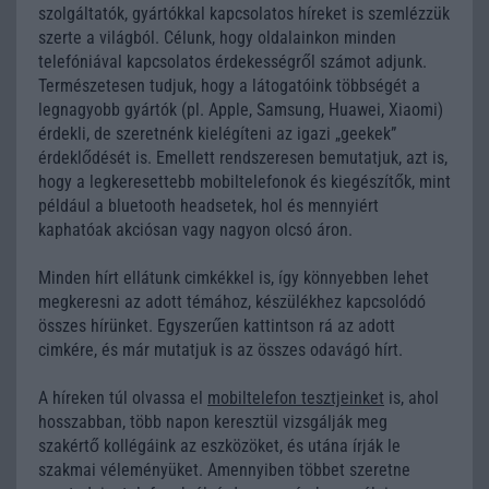
szolgáltatók, gyártókkal kapcsolatos híreket is szemlézzük
szerte a világból. Célunk, hogy oldalainkon minden
telefóniával kapcsolatos érdekességről számot adjunk.
Természetesen tudjuk, hogy a látogatóink többségét a
legnagyobb gyártók (pl. Apple, Samsung, Huawei, Xiaomi)
érdekli, de szeretnénk kielégíteni az igazi „geekek”
érdeklődését is. Emellett rendszeresen bemutatjuk, azt is,
hogy a legkeresettebb mobiltelefonok és kiegészítők, mint
például a bluetooth headsetek, hol és mennyiért
kaphatóak akciósan vagy nagyon olcsó áron.
Minden hírt ellátunk cimkékkel is, így könnyebben lehet
megkeresni az adott témához, készülékhez kapcsolódó
összes hírünket. Egyszerűen kattintson rá az adott
cimkére, és már mutatjuk is az összes odavágó hírt.
A híreken túl olvassa el
mobiltelefon tesztjeinket
is, ahol
hosszabban, több napon keresztül vizsgálják meg
szakértő kollégáink az eszközöket, és utána írják le
szakmai véleményüket. Amennyiben többet szeretne