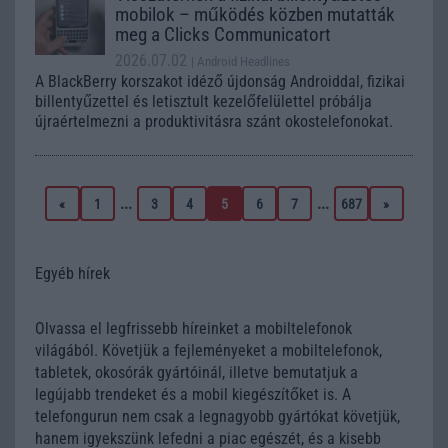
mobilok – működés közben mutatták
meg a Clicks Communicatort
2026.07.02
| Android Headlines
A BlackBerry korszakot idéző újdonság Androiddal, fizikai
billentyűzettel és letisztult kezelőfelülettel próbálja
újraértelmezni a produktivitásra szánt okostelefonokat.
...
...
«
1
3
4
5
6
7
687
»
Egyéb hírek
Olvassa el legfrissebb híreinket a mobiltelefonok
világából. Követjük a fejleményeket a mobiltelefonok,
tabletek, okosórák gyártóinál, illetve bemutatjuk a
legújabb trendeket és a mobil kiegészítőket is. A
telefongurun nem csak a legnagyobb gyártókat követjük,
hanem igyekszünk lefedni a piac egészét, és a kisebb