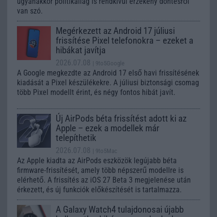
ugyanakkor politikailag is rendkívül érzékeny döntésről
van szó.
Megérkezett az Android 17 júliusi
frissítése Pixel telefonokra – ezeket a
hibákat javítja
2026.07.08
| 9to5Google
A Google megkezdte az Android 17 első havi frissítésének
kiadását a Pixel készülékekre. A júliusi biztonsági csomag
több Pixel modellt érint, és négy fontos hibát javít.
Új AirPods béta frissítést adott ki az
Apple – ezek a modellek már
telepíthetik
2026.07.08
| 9to5Mac
Az Apple kiadta az AirPods eszközök legújabb béta
firmware-frissítését, amely több népszerű modellre is
elérhető. A frissítés az iOS 27 Beta 3 megjelenése után
érkezett, és új funkciók előkészítését is tartalmazza.
A Galaxy Watch4 tulajdonosai újabb