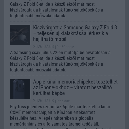
Galaxy Z Fold 8-at, de a készülékről már most
kiszivárogtak a hivatalosnak tűnő sajtóképek és a
legfontosabb műszaki adatok.
Kiszivárgott a Samsung Galaxy Z Fold 8
– teljesen új kialakítással érkezik a
hajlítható mobil
2026.07.08
| 9to5Google
A Samsung csak július 22-én mutatja be hivatalosan a
Galaxy Z Fold 8-at, de a készülékről már most
kiszivárogtak a hivatalosnak tűnő sajtóképek és a
legfontosabb műszaki adatok.
Apple kínai memóriachipeket tesztelhet
az iPhone-okhoz – vitatott beszállító
kerülhet képbe
2026.07.08
| 9to5Mac
Egy friss jelentés szerint az Apple már teszteli a kínai
CXMT memóriachipjeit a Kínában értékesített
készülékeihez. A lépés hátterében a globális
memóriahiány és a folyamatos áremelkedés áll,