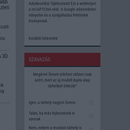
sabb
Adatkezelési Tájékoztatót
Ezt a webhelyet
zleti
a reCAPTCHA védi. A Google
adatvédelmi
irányelve
és a
szolgáltatási feltételek
érvényesek.
izált
s
lis
Korábbi hírlevelek
a 3D
SZAVAZÁS
Megérné Önnek telefont váltani csak
azért, mert az új modell dupla alap
ik
tárhellyel érkezik?
fog
Igen, a tárhely nagyon fontos
Talán, ha más fejlesztések is
vannak
Nem, nekem a mostani tárhely is