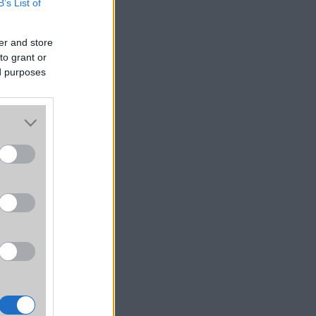
B’s List of
n is!
er and store
to grant or
ed purposes
ahol
k
rra,