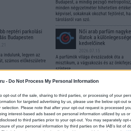
Budapest, a mindig pezsgő metropolisz,
minden négyzetméter hihetetlen értéke
képvisel, sokaknak okozhat fejtörést, ha
tárolásról van szó.
bb reptéri parkolási
Női arab parfüm nagyke
dás Budapesten
illatok a különlegesség
kedvelőinek
.21
2026.07.15
a indulunk, legyen az
A parfümök világa évszázadok óta a
út, számos előkészületre
misztikum, a vágyakozás és az önkifeje
színtere.
ru -
Do Not Process My Personal Information
zeretik annyira a
Lépj a HR jövőjébe egyé
ek az állatos
tempóban
kat?
to opt-out of the sale, sharing to third parties, or processing of your per
2026.07.13
formation for targeted advertising by us, please use the below opt-out s
.13
A XXI. század technológiai újdonságai 
r selection. Please note that after your opt-out request is processed y
k először találkozik egy
digitalizáció átalakították az oktatást.
eing interest-based ads based on personal information utilized by us or
l vagy oroszlánnak, akkor
disclosed to third parties prior to your opt-out. You may separately opt-
elyik állat melyik
losure of your personal information by third parties on the IAB’s list of
 hány kilót nyom.