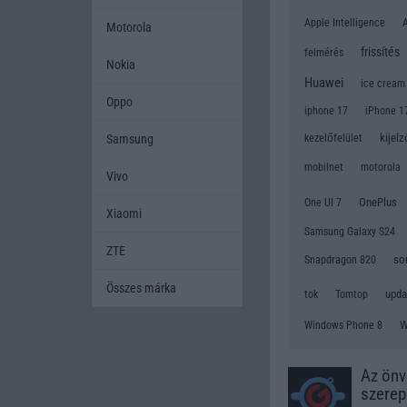
Apple Intelligence
Motorola
frissítés
felmérés
Nokia
Huawei
ice cream
Oppo
iphone 17
iPhone 1
kijelz
Samsung
kezelőfelület
mobilnet
motorola
Vivo
OnePlus
One UI 7
Xiaomi
Samsung Galaxy S24
ZTE
so
Snapdragon 820
Összes márka
tok
upda
Tomtop
W
Windows Phone 8
Az önv
szerep