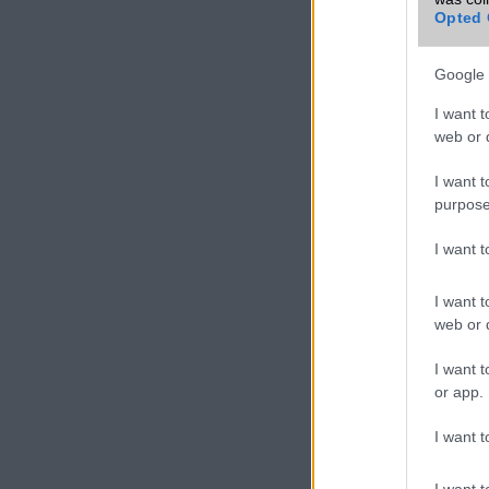
Opted 
Google 
I want t
web or d
I want t
purpose
Okos r
mobilt
I want 
2026.06
A mobiltechnológia 
I want t
években olyan üteme
web or d
alapjaiban változta
kommunikációt, a m
I want t
digitális szolgáltat
or app.
Hogyan
I want t
gyanta
szőrte
I want t