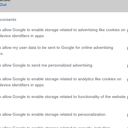
funkciók egyetlen mode
Out
vezeték nélküli porszívóban
2026.07.02
| (x)
A SmartAI V6 nem egyszerűen egy újab
consents
vezeték nélküli porszívó: a gyártó szerin
o allow Google to enable storage related to advertising like cookies on
olyan prémium funkciókat kínál, amelye
evice identifiers in apps.
eddig inkább a jóval drágább modellek
sajátjai voltak.
o allow my user data to be sent to Google for online advertising
s.
endszerek a
Jooble: Állásajánlatok
echnológia mögött
böngészése és ingyene
álláshirdetés feladása 
to allow Google to send me personalized advertising.
.30
helyen
fejlődése az elmúlt
2026.06.26
o allow Google to enable storage related to analytics like cookies on
t vett fel, ami
Állásajánlatokat keresel vagy ingyenes
evice identifiers in apps.
tta meg a mindennapi
hirdetnél? A Jooble mindkét esetben se
unkavégzést és a
Olvasd el tippjeinket és találd meg a le
o allow Google to enable storage related to functionality of the website
ások használatát.
megoldást!
 válassz
Napelem telepítés: hog
o allow Google to enable storage related to personalization.
melegítőt a tökéletes
válasszunk helyszíni
lenítéshez?
felmérés és szakfelmér
o allow Google to enable storage related to security, including