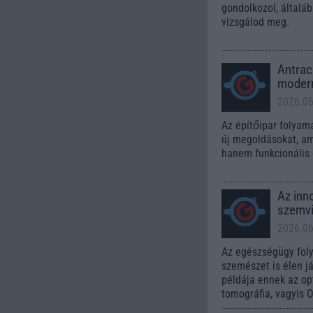
gondolkozol, általáb
vizsgálod meg.
Antrac
modern
2026.06
Az építőipar folyam
új megoldásokat, am
hanem funkcionális 
Az inn
szemvi
2026.06
Az egészségügy foly
szemészet is élen já
példája ennek az op
tomográfia, vagyis 