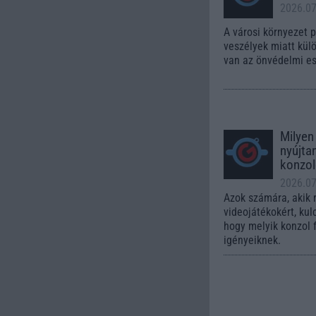
2026.07
A városi környezet 
veszélyek miatt kül
van az önvédelmi e
Milyen
nyújta
konzo
2026.07
Azok számára, akik 
videojátékokért, ku
hogy melyik konzol 
igényeiknek.