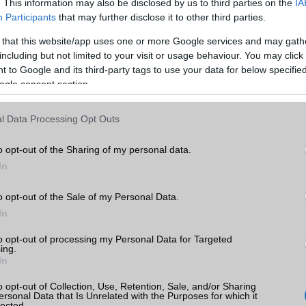
. This information may also be disclosed by us to third parties on the
IA
Szigetelés: hűsölj nyáro
Participants
that may further disclose it to other third parties.
2026.07.13
 that this website/app uses one or more Google services and may gath
including but not limited to your visit or usage behaviour. You may click 
Napos, forró nyári délutánokon gyakran
 to Google and its third-party tags to use your data for below specifi
ábrándozunk egy hűvös helyiség után, 
ogle consent section.
kicsit megpihenhetünk.
l Data Processing Opt Outs
sági és
Hatékony és pontos
o opt-out of the Sharing of my personal data.
iacímkék: hogyan
bérszámfejtés az
 termékeinket a
automatizált rendszere
In
tás ellen?
támogatásával
2026.07.13
o opt-out of the Sale of my Personal Data.
ben a termékek
Manapság a vállalkozások törekednek a
In
sértetlenségének
hogy minimalizálják az adminisztratív
etősen nehézkes feladat
feladatokra fordított időt és energiát.
to opt-out of processing my Personal Data for Targeted
ing.
In
SmartAI V6 – Brutális
szívóerő, 80 perces
o opt-out of Collection, Use, Retention, Sale, and/or Sharing
üzemidő és intelligens
ersonal Data that Is Unrelated with the Purposes for which it
lected.