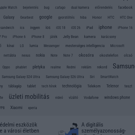
Apple Watch
bug
facebook
bejelentés
cafago
dual kamera
előrendelés
google
Galaxy
Honor
HTC
Gearbest
gyorstöltés
hiba
HTC One
iphone
ios
ics
ingyen
iPad
 sandwich
iOS 18
iOS 26
iPhone 16
Jelly Bean
kamera
7 Pro
iPhone 6
iPhone 8
játék
karácsony
ő
kínai
LG
lumia
mesterséges intelligencia
Messenger
Microsoft
okosóra
nokia
okostelefon
olcsó
nettábla
nexus
Note
Note 7
Samsun
pletyka
rekord
Oppo
phablet
realme
Redmi
reklám
Samsung Galaxy S24 Ultra
Samsung Galaxy S26 Ultra
Siri
SmartWatch
technológia
Telenor
ny
táblagép
tablet
Telekom
teszt
tech hírek
üzleti mobilitás
windows phone
te
Vodafone
videó
vízálló
Xiaomi
P8
xperia
édelmi eszközök
A digitális
e a városi életben
személyazonosság-