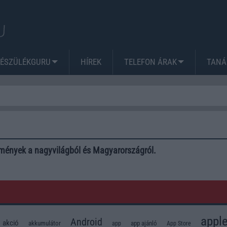
KÉSZÜLÉKGURU
HÍREK
TELEFON ÁRAK
TANÁ
lemények a nagyvilágból és Magyarországról.
appl
Android
akció
akkumulátor
app
app ajánló
App Store