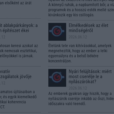
an elsőként az árát
A könnyű ruhák, a napbarnított bőr, a ví
programok és a hosszú esték mellé szin
kívánkozik egy kis csillogás.
it ablakpárkányok: a
Elmélkedések az élet
 építészet ékei
minőségéről
.12
2026.06.12
atosan keresi azokat az
Életünk tele van kihívásokkal, amelyek
ik nemcsak esztétikai,
megnehezítik, hogy az ember a lelki
előnyökkel is járnak.
egyensúlyra és a belső békére
koncentráljon.
ovatív
Nyári felújítások: miért
zsgálatok jövője
most cserélje le a
nyílászárókat?
.12
2026.06.12
amatos újításaiban a
Az emberek gyakran úgy hiszik, hogy a
r, és egyik kiemelkedő
nyílászárók cseréje inkább az őszi, hid
tikai koherencia
időszakra való teendő.
OCT.