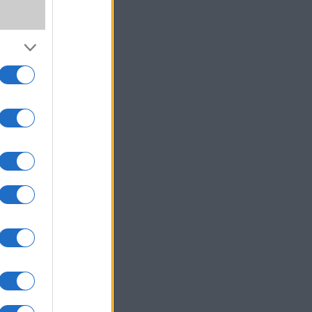
rn
b
t
k
s
egy
en
gít.
gjobb
yan
és