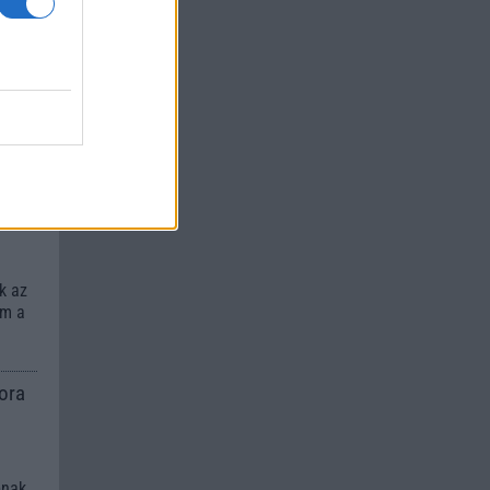
a
ége,
újuló
rti
k az
em a
ora
pnak.