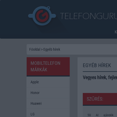
Főoldal
>
Egyéb hírek
MOBILTELEFON
EGYÉB HÍREK
MÁRKÁK
Vegyes hírek, fej
Apple
Honor
SZŰRÉS:
Huawei
LG
5G
AI
ajándék