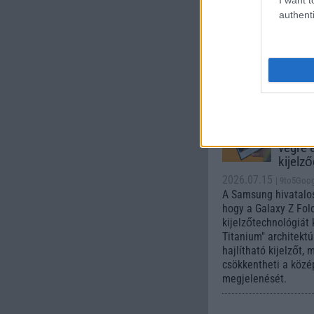
válhat
authenti
2026.07.16
| Android 
Egy friss jelentés s
átszervezésre készü
OnePlus nemzetközi 
realme működését i
átalakíthatja.
Samsun
titán k
végre 
kijelz
2026.07.15
| 9to5Goog
A Samsung hivatalos
hogy a Galaxy Z Fold
kijelzőtechnológiát 
Titanium" architektú
hajlítható kijelzőt,
csökkentheti a közé
megjelenését.