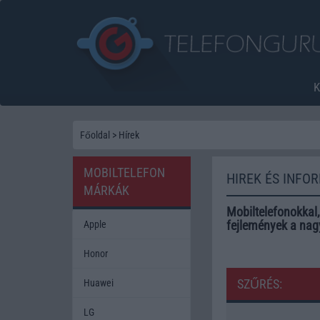
Főoldal
>
Hírek
MOBILTELEFON
HIREK ÉS INFO
MÁRKÁK
Mobiltelefonokkal,
fejlemények a nag
Apple
Honor
SZŰRÉS:
Huawei
LG