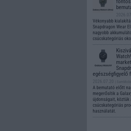
fontos 
bemuta
2026.07
Vékonyabb kialakítás
Snapdragon Wear Eli
nagyobb akkumuláto
csúcskategóriás oko
Kisziv
Watch9
market
Snapdr
egészségfigyelő 
2026.07.20
| SamMobi
A bemutató előtt na
megerősítik a Gala
újdonságait, köztü
csúcskategóriás pr
használatát.