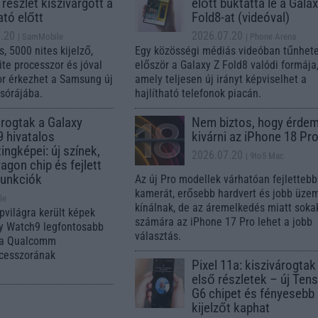
részlet kiszivárgott a
előtt buktatta le a Gala
tó előtt
Fold8-at (videóval)
.20
2026.07.20
| SamMobile
| Phone Arena
, 5000 nites kijelző,
Egy közösségi médiás videóban tűnhetet
te processzor és jóval
először a Galaxy Z Fold8 valódi formája
r érkezhet a Samsung új
amely teljesen új irányt képviselhet a
sórájába.
hajlítható telefonok piacán.
árogtak a Galaxy
Nem biztos, hogy érde
 hivatalos
kivárni az iPhone 18 Pro
ingképei: új színek,
2026.07.20
| 9to5 Mac
agon chip és fejlett
funkciók
Az új Pro modellek várhatóan fejlettebb
kamerát, erősebb hardvert és jobb üze
le
kínálnak, de az áremelkedés miatt soka
pvilágra került képek
számára az iPhone 17 Pro lehet a jobb
xy Watch9 legfontosabb
választás.
k a Qualcomm
ocesszorának
Pixel 11a: kiszivárogtak
első részletek – új Ten
G6 chipet és fényesebb
kijelzőt kaphat