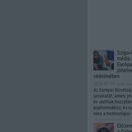
Szigor
média 
Európa
jöhetn
védelmében
2026.07.15
| GSM Are
Az Európai Bizottsá
javaslatát, amely je
év alattiak hozzáfé
platformokhoz, és n
róna a technológiai
Előzet
a Gala