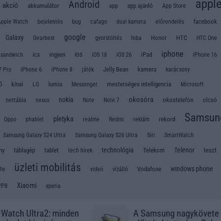
appl
Android
akció
akkumulátor
app
app ajánló
App Store
Apple Watch
bug
facebook
bejelentés
cafago
dual kamera
előrendelés
google
Galaxy
Honor
HTC
Gearbest
gyorstöltés
hiba
HTC One
iphone
ios
ics
ingyen
iPad
 sandwich
iOS 18
iOS 26
iPhone 16
Jelly Bean
kamera
7 Pro
iPhone 6
iPhone 8
játék
karácsony
ő
kínai
LG
lumia
mesterséges intelligencia
Messenger
Microsoft
okosóra
nokia
okostelefon
olcsó
nettábla
nexus
Note
Note 7
Samsun
pletyka
rekord
Oppo
phablet
realme
Redmi
reklám
Samsung Galaxy S24 Ultra
Samsung Galaxy S26 Ultra
Siri
SmartWatch
technológia
Telenor
ny
táblagép
tablet
Telekom
teszt
tech hírek
üzleti mobilitás
windows phone
te
Vodafone
videó
vízálló
Xiaomi
P8
xperia
 Watch Ultra2: minden
A Samsung nagykövete 