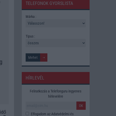
e
TELEFONOK GYORSLISTA
Márka :
Tipus :
g
HÍRLEVÉL
Feliratkozás a Telefonguru ingyenes
hírlevelére
OK
idő
Elfogadom az
Adatvédelmi és