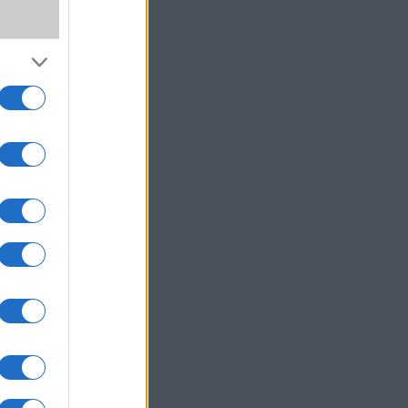
t,
i
áló
tsége
d8
ja
: