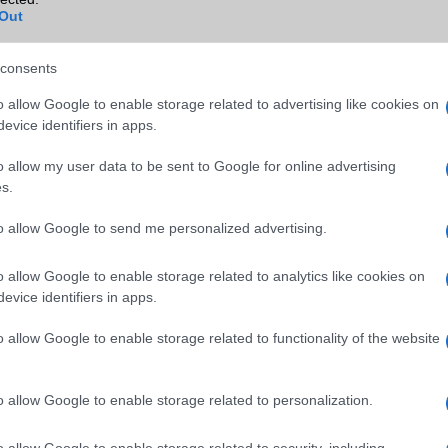
akkumulátorokra vonatkozó szabályozás
Out
így az Apple okosórái és vezeték nélkül
fülhallgatói mentesülhetnek a felhaszn
által cserélhető akkumulátor kötelezet
consents
alól.
o allow Google to enable storage related to advertising like cookies on
rszaknak vége: a
Kiszivárgott a Samsung
evice identifiers in apps.
s hivatalosan is
Galaxy Z Fold8 és Z Fol
l Európából és Észak-
Ultra teljes specifikáció
o allow my user data to be sent to Google for online advertising
ából
s.
2026.07.16
| GSM Arena
Újabb részletek derültek ki a Samsung
Authority
to allow Google to send me personalized advertising.
tette, hogy nem dob
következő generációs hajlítható
léket a két régióban,
csúcskészülékeiről, amelyek vékonyabb
szi át a szerepét, és a
kialakítással, titán kijelzőréteggel,
o allow Google to enable storage related to analytics like cookies on
övőjében a ColorOS
Snapdragon 8 Elite Gen 5 lapkával és
evice identifiers in apps.
továbbfejlesztett kamerarendszerrel
érkezhetnek.
o allow Google to enable storage related to functionality of the website
pletyka rengetheti
A Samsung tisztázta a
 Android piacát: a
Health AI adatkezelését
o allow Google to enable storage related to personalization.
s mellett a realme
nem törlődnek az
 is bizonytalanná
egészségügyi adatok a
o allow Google to enable storage related to security, including