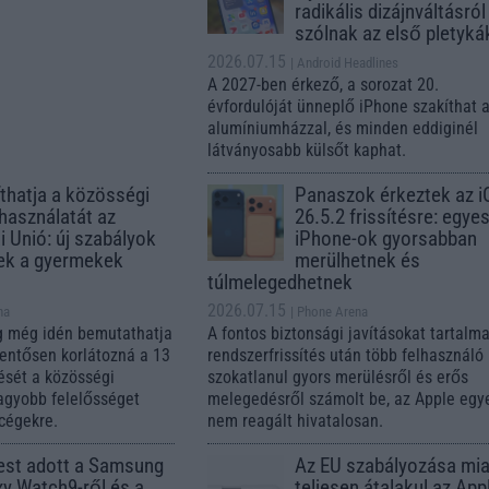
radikális dizájnváltásról
szólnak az első pletyká
2026.07.15
| Android Headlines
A 2027-ben érkező, a sorozat 20.
évfordulóját ünneplő iPhone szakíthat 
alumíniumházzal, és minden eddiginél
látványosabb külsőt kaphat.
íthatja a közösségi
Panaszok érkeztek az i
használatát az
26.5.2 frissítésre: egye
i Unió: új szabályok
iPhone-ok gyorsabban
ek a gyermekek
merülhetnek és
túlmelegedhetnek
2026.07.15
na
| Phone Arena
g még idén bemutathatja
A fontos biztonsági javításokat tartalm
lentősen korlátozná a 13
rendszerfrissítés után több felhasználó 
rését a közösségi
szokatlanul gyors merülésről és erős
agyobb felelősséget
melegedésről számolt be, az Apple egy
 cégekre.
nem reagált hivatalosan.
est adott a Samsung
Az EU szabályozása mia
xy Watch9-ről és a
teljesen átalakul az App