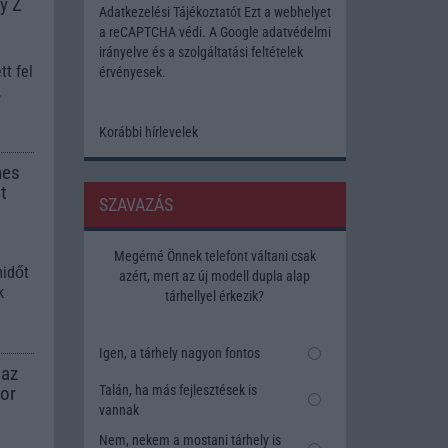
xy Z
Adatkezelési Tájékoztatót
Ezt a webhelyet
a reCAPTCHA védi. A Google
adatvédelmi
irányelve
és a
szolgáltatási feltételek
t fel
érvényesek.
,
Korábbi hírlevelek
mes
t
SZAVAZÁS
Megérné Önnek telefont váltani csak
midőt
azért, mert az új modell dupla alap
k
tárhellyel érkezik?
Igen, a tárhely nagyon fontos
 az
sor
Talán, ha más fejlesztések is
vannak
Nem, nekem a mostani tárhely is