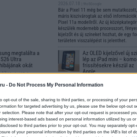
2026.07.18
| 9to5Google
Bár a Pixel 11 még be sem mutatkozott
máris kiszivárogtak az első információk
Pixel 11a modellről. Az új középkategór
készülék modernebb processzort, fény
kijelzőt és új színeket hozhat, de egy f
területen visszalépést is jelenthet.
ung megtalálta a
Az OLED kijelzővel új sz
 S26 Ultra
lép az iPad mini – komo
őhibájának okát
frissítésekre készül az
Apple
.17
| Android Police
2026.07.17
em hardveres
| Android Authority
ru -
Do Not Process My Personal Information
n szó, hanem egy
A pletykák szerint már ősszel bemutatk
ációs hibáról, amelyet
az OLED paneles iPad mini, miközben 2
ssítéssel javítanak.
re az Apple teljes iPad kínálata megújul
to opt-out of the sale, sharing to third parties, or processing of your per
formation for targeted advertising by us, please use the below opt-out s
akár 12 chipgyár is
Hatalmas üzemidő
r selection. Please note that after your opt-out request is processed y
t Arizonában, de
növekedést ígérnek a
eing interest-based ads based on personal information utilized by us or
re sok a kérdőjel
Samsung új hajlítható
disclosed to third parties prior to your opt-out. You may separately opt-
mobiljai – kiszivárogtak
.17
| 9to5 Mac
losure of your personal information by third parties on the IAB’s list of
hivatalos adatok