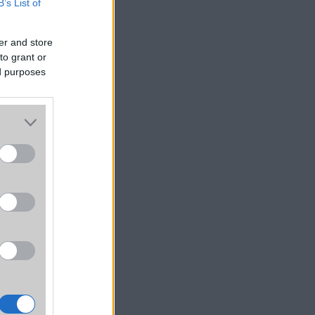
B’s List of
int a
a
er and store
to grant or
ed purposes
m
re
Unió:
ő
ba