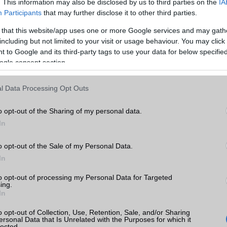
 amerikai beruházását a
. This information may also be disclosed by us to third parties on the
IA
2026.07.17
rgyártója, ám a tervek
| Android Headlines
Participants
that may further disclose it to other third parties.
 számos tényezőtől
Az európai energiacímke adatbázis szer
Galaxy Z Fold8 és a Galaxy Z Fold8 Ultr
 that this website/app uses one or more Google services and may gath
látványosan felülmúlhatja elődjét
including but not limited to your visit or usage behaviour. You may click 
üzemidőben.
 to Google and its third-party tags to use your data for below specifi
ogle consent section.
 a Galaxy Watch9 és
A Tomorrowland Belgiu
xy Watch Ultra 2
2026 fesztivál fő partne
l Data Processing Opt Outs
ákról
az Anker
.17
2026.07.16
| Android Headlines
| Anker
o opt-out of the Sharing of my personal data.
 specifikáció: új
Az ANKER és a soundcore is kiemelt
In
zorral, nagyobb
szerepet kap a világ egyik legnagyobb
ear OS 7 rendszerrel
elektronikus zenei eseményén.
ung következő okosórái.
o opt-out of the Sale of my Personal Data.
In
Kivételt tett az Európai 
mégsem kell cserélhet
to opt-out of processing my Personal Data for Targeted
akkumulátor az Apple
ing.
Watchba és az AirPods
In
2026.07.16
| Mac Rumors
o opt-out of Collection, Use, Retention, Sale, and/or Sharing
Az Európai Bizottság módosította az
ersonal Data that Is Unrelated with the Purposes for which it
lected.