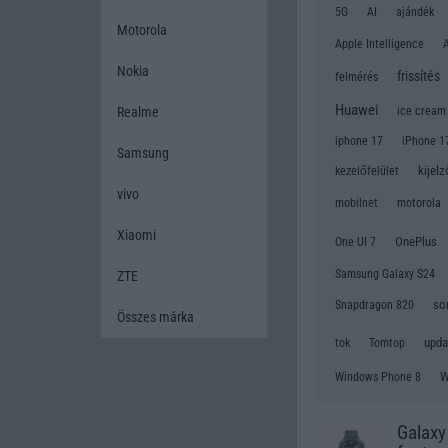
5G
AI
ajándék
Motorola
Apple Intelligence
Nokia
frissítés
felmérés
Huawei
Realme
ice cream
iphone 17
iPhone 1
Samsung
kijelz
kezelőfelület
vivo
mobilnet
motorola
Xiaomi
OnePlus
One UI 7
Samsung Galaxy S24
ZTE
so
Snapdragon 820
Összes márka
tok
upda
Tomtop
W
Windows Phone 8
Galaxy