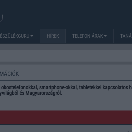
KÉSZÜLÉKGURU
HÍREK
TELEFON ÁRAK
TANÁ
RMÁCIÓK
 okostelefonokkal, smartphone-okkal, tabletekkel kapcsolatos hí
yvilágból és Magyarországról.