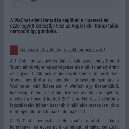
,
Apple
WeChat
A WeChat elleni támadás segítheti a Huawei-t és
ezzel együtt keresztbe tesz az Apple-nek. Trump talán
nem pont így gondolta.
Böngésszen tovább legfrissebb híreink között!
A TikTok nem az egyetlen kínai alkalmazás, amely Donald
Trump elnök végrehajtási végzése alatt áll, és amely érinti
az Egyesült Államok mobilkészülékeinek felhasználóit.
Trump megtiltotta az amerikai társaságok számára a
WeChat-tel való üzletelést. A WeChat egy üzenetküldő,
közösségi média és mobil fizetési alkalmazás egyben,
amelyet a Tencent indított 2011-ben. Hét évvel később a
legszélesebb körben használt önálló alkalmazás lett, több
mint egymilliárdos felhasználói bázissal.
A WeChat megosztja felhasználói adatait a kínai
kormánnyal és egyes politikai jellegű témákat cenzúrál.