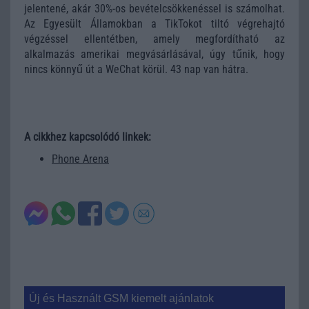
jelentené, akár 30%-os bevételcsökkenéssel is számolhat.
Az Egyesült Államokban a TikTokot tiltó végrehajtó
végzéssel ellentétben, amely megfordítható az
alkalmazás amerikai megvásárlásával, úgy tűnik, hogy
nincs könnyű út a WeChat körül. 43 nap van hátra.
A cikkhez kapcsolódó linkek:
Phone Arena
Új és Használt GSM kiemelt ajánlatok