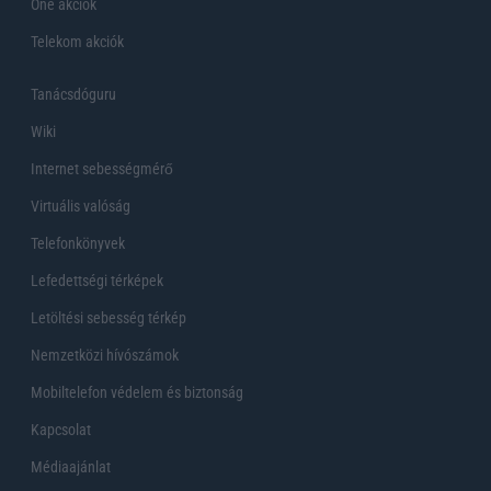
One akciók
Telekom akciók
Tanácsdóguru
Wiki
Internet sebességmérő
Virtuális valóság
Telefonkönyvek
Lefedettségi térképek
Letöltési sebesség térkép
Nemzetközi hívószámok
Mobiltelefon védelem és biztonság
Kapcsolat
Médiaajánlat