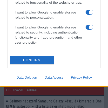
related to functionality of the website or app.
Még egy évig nincs Google a Huawei-nek
A Samsung Trump mellett áll
I want to allow Google to enable storage
related to personalization.
Trump engedi a Huawei számára a beszállításokat!
I want to allow Google to enable storage
Újra gyárthat a Qualcomm a Huawei-nek
related to security, including authentication
A professzor beismerte: lopott a Huawei-nek
functionality and fraud prevention, and other
user protection.
Nem menti meg Biden a Huawei-t
Trump újabb támadása az Apple ellen: 25 százalékos vám
fenyegeti az USA-n kívül gyártott iPhone-okat
CONFIRM
További hírek
Data Deletion
Data Access
Privacy Policy
LEGOLVASOTTABBAK
Számos népszerű Samsung Galaxy készülék kimarad a One
UI 9 frissítésből – itt a lista az érintett modellekről