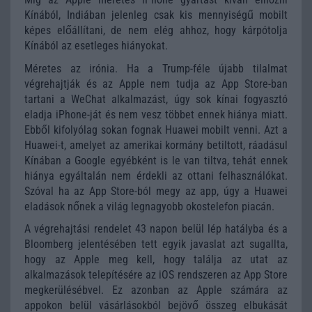
Kínából, Indiában jelenleg csak kis mennyiségű mobilt
képes előállítani, de nem elég ahhoz, hogy kárpótolja
Kínából az esetleges hiányokat.
Méretes az irónia. Ha a Trump-féle újabb tilalmat
végrehajtják és az Apple nem tudja az App Store-ban
tartani a WeChat alkalmazást, úgy sok kínai fogyasztó
eladja iPhone-ját és nem vesz többet ennek hiánya miatt.
Ebből kifolyólag sokan fognak Huawei mobilt venni. Azt a
Huawei-t, amelyet az amerikai kormány betiltott, ráadásul
Kínában a Google egyébként is le van tiltva, tehát ennek
hiánya egyáltalán nem érdekli az ottani felhasználókat.
Szóval ha az App Store-ból megy az app, úgy a Huawei
eladások nőnek a világ legnagyobb okostelefon piacán.
A végrehajtási rendelet 43 napon belül lép hatályba és a
Bloomberg jelentésében tett egyik javaslat azt sugallta,
hogy az Apple meg kell, hogy találja az utat az
alkalmazások telepítésére az iOS rendszeren az App Store
megkerülésébvel. Ez azonban az Apple számára az
appokon belül vásárlásokból bejövő összeg elbukását