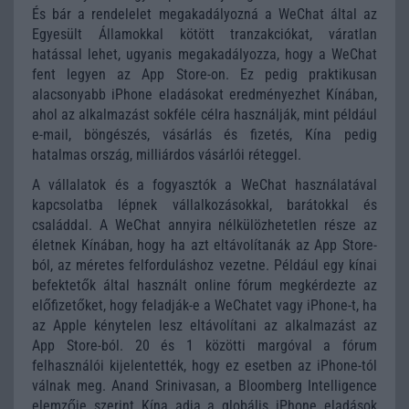
És bár a rendelelet megakadályozná a WeChat által az
Egyesült Államokkal kötött tranzakciókat, váratlan
hatással lehet, ugyanis megakadályozza, hogy a WeChat
fent legyen az App Store-on. Ez pedig praktikusan
alacsonyabb iPhone eladásokat eredményezhet Kínában,
ahol az alkalmazást sokféle célra használják, mint például
e-mail, böngészés, vásárlás és fizetés, Kína pedig
hatalmas ország, milliárdos vásárlói réteggel.
A vállalatok és a fogyasztók a WeChat használatával
kapcsolatba lépnek vállalkozásokkal, barátokkal és
családdal. A WeChat annyira nélkülözhetetlen része az
életnek Kínában, hogy ha azt eltávolítanák az App Store-
ból, az méretes felforduláshoz vezetne. Például egy kínai
befektetők által használt online fórum megkérdezte az
előfizetőket, hogy feladják-e a WeChatet vagy iPhone-t, ha
az Apple kénytelen lesz eltávolítani az alkalmazást az
App Store-ból. 20 és 1 közötti margóval a fórum
felhasználói kijelentették, hogy ez esetben az iPhone-tól
válnak meg. Anand Srinivasan, a Bloomberg Intelligence
elemzője szerint Kína adja a globális iPhone eladások