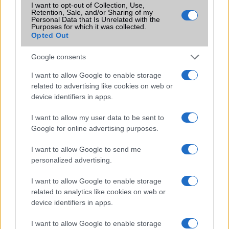
I want to opt-out of Collection, Use,
2026.06.14
| Android Police
Retention, Sale, and/or Sharing of my
Sok felhasználó külön alkalmazásokra esküszik, pedig az
Personal Data that Is Unrelated with the
Android már évek óta olyan intelligens funkciókat kínál,
Purposes for which it was collected.
Opted Out
amelyek maguktól dolgoznak a háttérben.
Google consents
Ez a rejtett Samsung funkció teljesen
megváltoztatja a mobilhasználatot –
I want to allow Google to enable storage
sokan mégsem tudnak róla
related to advertising like cookies on web or
device identifiers in apps.
2026.07.12
| Android Central
Az Edge Panel az egyik leghasznosabb funkció, amely
I want to allow my user data to be sent to
jelentősen felgyorsítja a mindennapi használatot,
Google for online advertising purposes.
miközben a Pixel telefonokból továbbra is hiányzik.
I want to allow Google to send me
personalized advertising.
I want to allow Google to enable storage
related to analytics like cookies on web or
KAPCSOLÓDÓ HÍREK
device identifiers in apps.
Az USA újra meghosszabbította a Huawei licenszét
I want to allow Google to enable storage