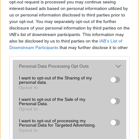
opt-out request is processed you may continue seeing
készülék kimarad a One UI 9
interest-based ads based on personal information utilized by
frissítésből – itt a lista az érintett
us or personal information disclosed to third parties prior to
modellekről
your opt-out. You may separately opt-out of the further
2026.06.30
| Phone Arena
disclosure of your personal information by third parties on the
A One UI 9 érkezése új mesterséges intelligencia-
IAB’s list of downstream participants. This information may
funkciókat és továbbfejlesztett kezelőfelületet hoz,
also be disclosed by us to third parties on the
IAB’s List of
azonban több korábbi csúcskategóriás és középkategóriás
Downstream Participants
that may further disclose it to other
Galaxy készülék számára ez lesz az út vége.
third parties.
iPhone 18 bemutató dátum - ekkor
Please note that this website/app uses one or more Google
Personal Data Processing Opt Outs
rántja le a leplet az Apple az új
services and may gather and store information including but
csúcsmobilokról
not limited to your visit or usage behaviour. You may click to
I want to opt-out of the Sharing of my
personal data.
2026.06.29
| Phone Arena
grant or deny consent to Google and its third-party tags to
Opted In
A szeptemberi eseményen az iPhone 18 Pro modellek
use your data for below specified purposes in below Google
mellett a régóta pletykált hajlítható iPhone Ultra is
consent section.
I want to opt-out of the Sale of my
bemutatkozhat, miközben az áremelésekről szóló
Personal Data.
Opted In
találgatások továbbra is beárnyékolják a rajtot.
I want to opt-out of processing my
Az Android rejtett automatizmusai: hat
Personal Data for Targeted Advertising.
funkció, amely észrevétlenül könnyíti
Opted In
meg a mindennapokat