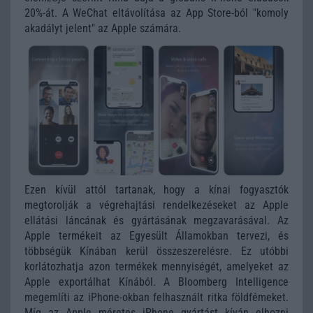
20%-át. A WeChat eltávolítása az App Store-ból "komoly
akadályt jelent" az Apple számára.
Ezen kívül attól tartanak, hogy a kínai fogyasztók
megtorolják a végrehajtási rendelkezéseket az Apple
ellátási láncának és gyártásának megzavarásával. Az
Apple termékeit az Egyesült Államokban tervezi, és
többségük Kínában kerül összeszerelésre. Ez utóbbi
korlátozhatja azon termékek mennyiségét, amelyeket az
Apple exportálhat Kínából. A Bloomberg Intelligence
megemlíti az iPhone-okban felhasznált ritka földfémeket.
Míg az Apple méretes iPhone gyártást kíván elhozni