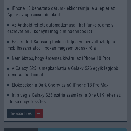
iPhone 18 bemutató dátum - ekkor rántja le a leplet az
Apple az új csúcsmobilokról
Az Android rejtett automatizmusai: hat funkció, amely
észrevétlenül könnyíti meg a mindennapokat
Ez a rejtett Samsung funkció teljesen megváltoztatja a
mobilhasználatot – sokan mégsem tudnak róla
Nem biztos, hogy érdemes kivárni az iPhone 18 Prot
A Galaxy S25 is megkaphatja a Galaxy S26 egyik legjobb
kamerás funkcióját
Élőképeken a Dark Cherry színű iPhone 18 Pro Max!
Itt a vég a Galaxy S23 széria számára: a One UI 9 lehet az
utolsó nagy frissítés
További hírek