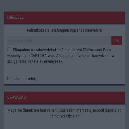
HÍRLEVÉL
Feliratkozás a Telefonguru ingyenes hírlevelére
OK
Elfogadom az
Adatvédelmi és Adatkezelési Tájékoztatót
Ezt a
webhelyet a reCAPTCHA védi. A Google
adatvédelmi irányelve
és a
szolgáltatási feltételek
érvényesek.
Korábbi hírlevelek
SZAVAZÁS
Megérné Önnek telefont váltani csak azért, mert az új modell dupla alap
tárhellyel érkezik?