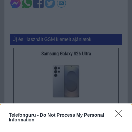
Új és Használt GSM kiemelt ajánlatok
Samsung Galaxy S26 Ultra
Nelly GSM
Telefonguru -
Do Not Process My Personal
350.000 Ft (új)
Information