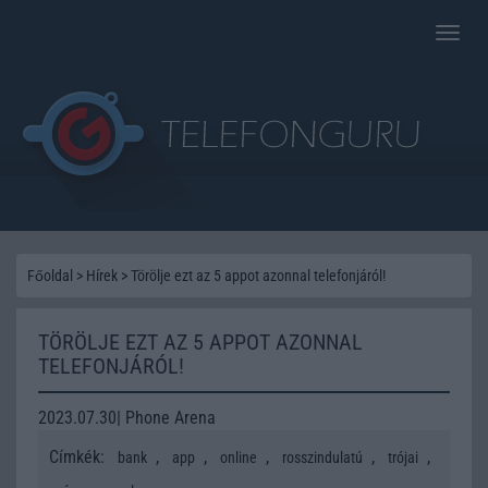
Toggle
naviga
Főoldal
>
Hírek
>
Törölje ezt az 5 appot azonnal telefonjáról!
TÖRÖLJE EZT AZ 5 APPOT AZONNAL
TELEFONJÁRÓL!
2023.07.30| Phone Arena
Címkék:
,
,
,
,
,
bank
app
online
rosszindulatú
trójai