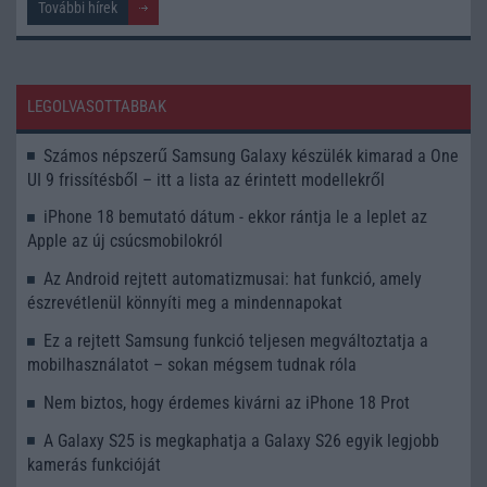
További hírek
LEGOLVASOTTABBAK
Számos népszerű Samsung Galaxy készülék kimarad a One
UI 9 frissítésből – itt a lista az érintett modellekről
iPhone 18 bemutató dátum - ekkor rántja le a leplet az
Apple az új csúcsmobilokról
Az Android rejtett automatizmusai: hat funkció, amely
észrevétlenül könnyíti meg a mindennapokat
Ez a rejtett Samsung funkció teljesen megváltoztatja a
mobilhasználatot – sokan mégsem tudnak róla
Nem biztos, hogy érdemes kivárni az iPhone 18 Prot
A Galaxy S25 is megkaphatja a Galaxy S26 egyik legjobb
kamerás funkcióját