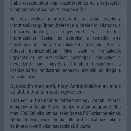
újabb rosszindulatú app közzétételéhez és a terjesztési
kampány folytatásához szükséges időt."
Ha egy eszköz megfertőződött, a trójai érzékeny
információkat gyűjthet, beleértve a hitelesítő adatokat, a
hitelkártyaadatokat, az egyenleget és a fizetési
információkat. Ezeket az adatokat a támadók arra
használják fel, hogy tranzakciókat hozzanak létre az
áldozat bankszámláján. Mivel ezek a tranzakciók
ugyanazokat az eszközöket használják, amelyeket a
megcélzott banki ügyfelek általában használnak, a
csaláselhárító rendszerek nehezen észlelik az illegális
tranzakciókat.
Győződjön meg arról, hogy Android-telefonján nincs
az alábbi öt alkalmazás egyike sem
2021-ben a ThreatFabric felfedezett egy korábbi Anatsa
kampányt a Google Playen, amikor a trójai programot több
mint 300.000 alkalommal telepítették PDF-szkennereknek,
QR-kód-leolvasóknak, Adobe Illustrator-alkalmazásoknak
és fitneszkövető alkalmazásoknak álcázva.