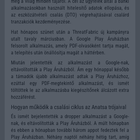
meg a világ minden tájáról. A cél az ügyfelek által a banki
alkalmazásokban használt hitelesítő adatok ellopása, és
az eszközátvételi csalás (DTO) végrehajtásával csalárd
tranzakciók kezdeményezése.
Hat hónapos szünet után a ThreatFabric új kampányra
utalt tavaly márciusban. A Google Play Áruházban
felsorolt alkalmazás, amely PDF-olvasóként tartja magát,
a telepítés után önállósítja magát a háttérben.
Miután jelentették az alkalmazást a Google-nak,
eltávolították a Play Áruházból. Ám egy hónappal később
a támadók újabb alkalmazást adtak a Play Áruházhoz,
ezúttal egy PDF-megtekintő alkalmazást, és ismét
töltöttek le az alkalmazásba kiegészítőnek álcázott extra
hozzáférést.
Hogyan működik a csalási ciklus az Anatsa trójaival
És ismét bejelentették a dropper alkalmazást a Google-
nak, és eltávolították a Play Áruházból. A múlt hónapban
és ebben a hónapban további három appot fedeztek fel a
Play Áruházban. Néhány naptól néhány hétig tart, amíg