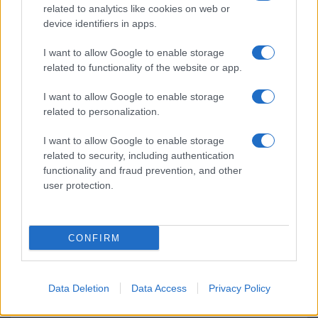
related to analytics like cookies on web or
mellett a régóta pletykált hajlítható iPhone Ultra is
bemutatkozhat, miközben az áremelésekről szóló
device identifiers in apps.
találgatások továbbra is beárnyékolják a rajtot.
I want to allow Google to enable storage
Az Android rejtett automatizmusai: hat
related to functionality of the website or app.
funkció, amely észrevétlenül könnyíti
meg a mindennapokat
I want to allow Google to enable storage
related to personalization.
2026.06.14
| Android Police
Sok felhasználó külön alkalmazásokra esküszik, pedig az
I want to allow Google to enable storage
Android már évek óta olyan intelligens funkciókat kínál,
related to security, including authentication
amelyek maguktól dolgoznak a háttérben.
functionality and fraud prevention, and other
user protection.
Ez a rejtett Samsung funkció teljesen
megváltoztatja a mobilhasználatot –
sokan mégsem tudnak róla
CONFIRM
2026.07.12
| Android Central
Az Edge Panel az egyik leghasznosabb funkció, amely
jelentősen felgyorsítja a mindennapi használatot,
miközben a Pixel telefonokból továbbra is hiányzik.
Data Deletion
Data Access
Privacy Policy