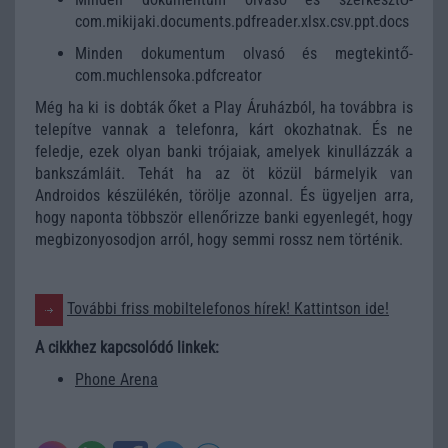
com.mikijaki.documents.pdfreader.xlsx.csv.ppt.docs
Minden dokumentum olvasó és megtekintő-
com.muchlensoka.pdfcreator
Még ha ki is dobták őket a Play Áruházból, ha továbbra is
telepítve vannak a telefonra, kárt okozhatnak. És ne
feledje, ezek olyan banki trójaiak, amelyek kinullázzák a
bankszámláit. Tehát ha az öt közül bármelyik van
Androidos készülékén, törölje azonnal. És ügyeljen arra,
hogy naponta többször ellenőrizze banki egyenlegét, hogy
megbizonyosodjon arról, hogy semmi rossz nem történik.
További friss mobiltelefonos hírek! Kattintson ide!
A cikkhez kapcsolódó linkek:
Phone Arena