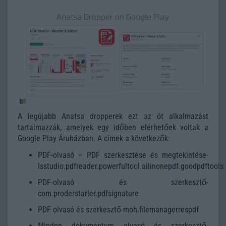
A legújabb Anatsa dropperek ezt az öt alkalmazást
tartalmazzák, amelyek egy időben elérhetőek voltak a
Google Play Áruházban. A címek a következők:
PDF-olvasó – PDF szerkesztése és megtekintése-
lsstudio.pdfreader.powerfultool.allinonepdf.goodpdftools
PDF-olvasó és szerkesztő-
com.proderstarler.pdfsignature
PDF olvasó és szerkesztő-moh.filemanagerrespdf
Minden dokumentum olvasó és szerkesztő-