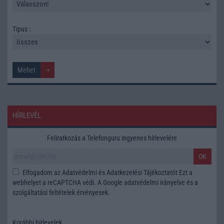
Tipus :
HÍRLEVÉL
Feliratkozás a Telefonguru ingyenes hírlevelére
OK
Elfogadom az
Adatvédelmi és Adatkezelési Tájékoztatót
Ezt a
webhelyet a reCAPTCHA védi. A Google
adatvédelmi irányelve
és a
szolgáltatási feltételek
érvényesek.
Korábbi hírlevelek