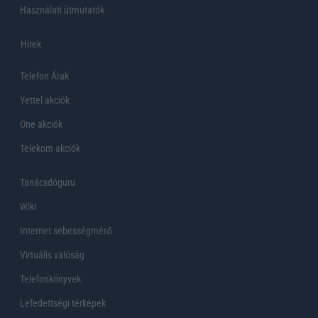
Használati útmutatók
Hirek
Telefon Árak
Yettel akciók
One akciók
Telekom akciók
Tanácsdóguru
Wiki
Internet sebességmérő
Virtuális valóság
Telefonkönyvek
Lefedettségi térképek