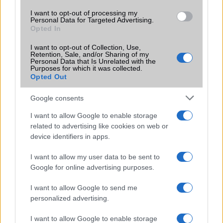
Euro Gsm
I want to opt-out of processing my
392.000 Ft (új)
Personal Data for Targeted Advertising.
Opted In
I want to opt-out of Collection, Use,
Retention, Sale, and/or Sharing of my
Personal Data that Is Unrelated with the
Purposes for which it was collected.
Számos népszerű Samsung Galaxy
Opted Out
készülék kimarad a One UI 9
frissítésből – itt a lista az érintett
Google consents
modellekről
2026.06.30
| Phone Arena
I want to allow Google to enable storage
A One UI 9 érkezése új mesterséges intelligencia-
related to advertising like cookies on web or
funkciókat és továbbfejlesztett kezelőfelületet hoz,
device identifiers in apps.
azonban több korábbi csúcskategóriás és középkategóriás
Galaxy készülék számára ez lesz az út vége.
I want to allow my user data to be sent to
Google for online advertising purposes.
iPhone 18 bemutató dátum - ekkor
rántja le a leplet az Apple az új
I want to allow Google to send me
csúcsmobilokról
personalized advertising.
2026.06.29
| Phone Arena
I want to allow Google to enable storage
A szeptemberi eseményen az iPhone 18 Pro modellek