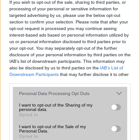
Samsung Galaxy A56
If you wish to opt-out of the sale, sharing to third parties, or
processing of your personal or sensitive information for
targeted advertising by us, please use the below opt-out
section to confirm your selection. Please note that after your
opt-out request is processed you may continue seeing
interest-based ads based on personal information utilized by
us or personal information disclosed to third parties prior to
your opt-out. You may separately opt-out of the further
disclosure of your personal information by third parties on the
Euro Gsm
IAB’s list of downstream participants. This information may
112.000 Ft (új)
also be disclosed by us to third parties on the
IAB’s List of
Downstream Participants
that may further disclose it to other
third parties.
Samsung Galaxy S26 Ultra
Please note that this website/app uses one or more Google
Personal Data Processing Opt Outs
services and may gather and store information including but
not limited to your visit or usage behaviour. You may click to
I want to opt-out of the Sharing of my
personal data.
grant or deny consent to Google and its third-party tags to
Opted In
use your data for below specified purposes in below Google
consent section.
I want to opt-out of the Sale of my
Personal Data.
Opted In