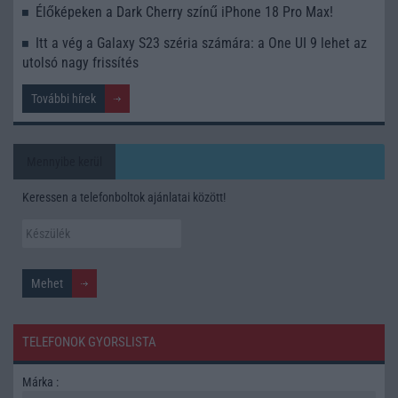
Élőképeken a Dark Cherry színű iPhone 18 Pro Max!
Itt a vég a Galaxy S23 széria számára: a One UI 9 lehet az
utolsó nagy frissítés
További hírek
Mennyibe kerül
Keressen a telefonboltok ajánlatai között!
TELEFONOK GYORSLISTA
Márka :