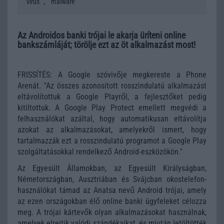
,
vírus
malware
Az Androidos banki trójai le akarja üríteni online
bankszámláját; törölje ezt az öt alkalmazást most!
FRISSÍTÉS: A Google szóvivője megkereste a Phone
Arenát. "Az összes azonosított rosszindulatú alkalmazást
eltávolítottuk a Google Playről, a fejlesztőket pedig
kitiltottuk. A Google Play Protect emellett megvédi a
felhasználókat azáltal, hogy automatikusan eltávolítja
azokat az alkalmazásokat, amelyekről ismert, hogy
tartalmazzák ezt a rosszindulatú programot a Google Play
szolgáltatásokkal rendelkező Android-eszközökön."
Az Egyesült Államokban, az Egyesült Királyságban,
Németországban, Ausztriában és Svájcban okostelefon-
használókat támad az Anatsa nevű Android trójai, amely
az ezen országokban élő online banki ügyfeleket célozza
meg. A trójai kártevők olyan alkalmazásokat használnak,
amelyek elrejtik valódi szándékaikat, és miután letöltötték