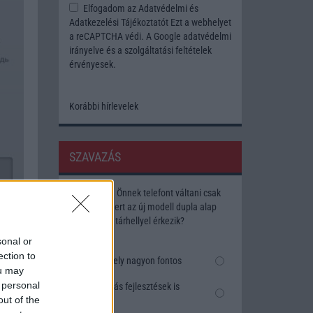
Elfogadom az
Adatvédelmi és
Adatkezelési Tájékoztatót
Ezt a webhelyet
a reCAPTCHA védi. A Google
adatvédelmi
irányelve
és a
szolgáltatási feltételek
érvényesek.
Korábbi hírlevelek
SZAVAZÁS
Megérné Önnek telefont váltani csak
azért, mert az új modell dupla alap
tárhellyel érkezik?
sonal or
ection to
Igen, a tárhely nagyon fontos
ou may
 personal
Talán, ha más fejlesztések is
out of the
vannak