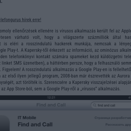
a.
elefongurus hírek erre!
oly ellenőrzések ellenére is vírusos alkalmazás került fel az Appl
etesen várható volt, hogy a világszerte százmilliók által has
at is eléri a rosszindulatú hackerek munkája, nemcsak a lénye
gle Play-t. A Kapersky-től érkezett az információ, az ominózus alka
nden telefonkönyvi kontakt számára spameket kezd küldözgetni tele
 linket SMS üzenetben), a háttérben persze, hogy a felhasználó semm
 Figyelem! A rosszindulatú alkalmazás a Google Play-en is fellelhető
 az első ilyen jellegű program, 2008-ban már észrevették az Aurora 
ységét, azt törölték is. Szerencsére a Kapersky visszajelzései alapj
az App Store-ból, sem a Google Play-ről a „vírusos” alkalmazás.