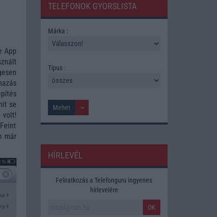
TELEFONOK GYORSLISTA
Márka :
e App
znált
Tipus :
gesen
lmazás
pítés
it se
 volt!
Feint
án már
HÍRLEVÉL
Feliratkozás a Telefonguru ingyenes
hírlevelére
OK