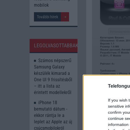
mobilok
További hírek
LEGOLVASOTTABBAK
Számos népszerű
Samsung Galaxy
készülék kimarad a
One UI 9 frissítésből
– itt a lista az
Telefongu
érintett modellekről
If you wish 
iPhone 18
sensitive in
bemutató dátum -
confirm you
ekkor rántja le a
continue se
leplet az Apple az új
information 
csúcsmobilokról