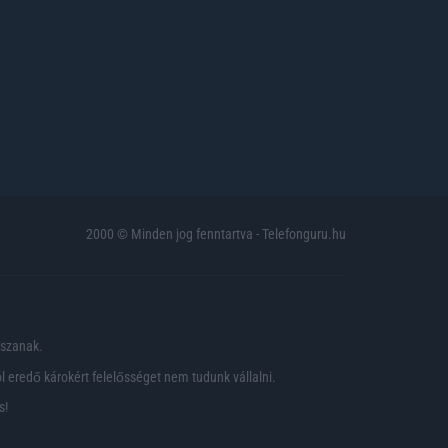
2000 © Minden jog fenntartva - Telefonguru.hu
pszanak.
 eredő károkért felelősséget nem tudunk vállalni.
s!