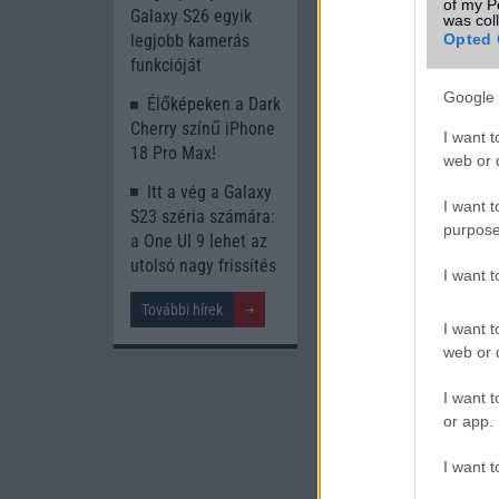
of my P
Galaxy S26 egyik
was col
Opted 
legjobb kamerás
funkcióját
Google 
Élőképeken a Dark
Új és Használt G
Cherry színű iPhone
I want t
18 Pro Max!
web or d
Samsung Gala
Itt a vég a Galaxy
I want t
S23 széria számára:
purpose
a One UI 9 lehet az
utolsó nagy frissítés
I want 
További hírek
I want t
web or d
Euro Gs
I want t
222.000 Ft 
or app.
I want t