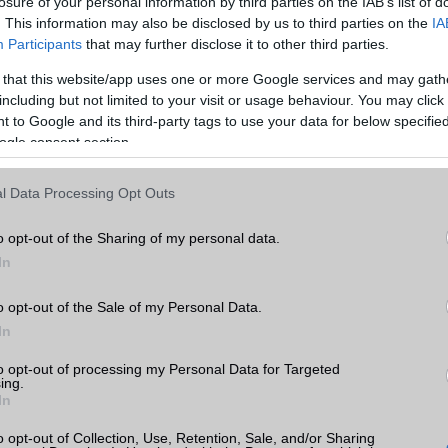
losure of your personal information by third parties on the IAB’s list of
. This information may also be disclosed by us to third parties on the
IA
Participants
that may further disclose it to other third parties.
 that this website/app uses one or more Google services and may gath
including but not limited to your visit or usage behaviour. You may click 
 to Google and its third-party tags to use your data for below specifi
ogle consent section.
l Data Processing Opt Outs
o opt-out of the Sharing of my personal data.
In
o opt-out of the Sale of my Personal Data.
ó linkek:
In
to opt-out of processing my Personal Data for Targeted
ing.
In
o opt-out of Collection, Use, Retention, Sale, and/or Sharing