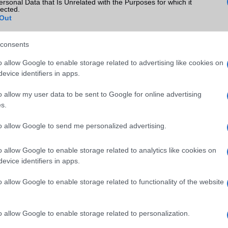
ersonal Data that Is Unrelated with the Purposes for which it
lected.
Out
consents
SM kiemelt ajánlatok
o allow Google to enable storage related to advertising like cookies on
evice identifiers in apps.
xy S25
Samsung Galaxy S26
Samsung Galaxy S26 Ultr
o allow my user data to be sent to Google for online advertising
s.
to allow Google to send me personalized advertising.
o allow Google to enable storage related to analytics like cookies on
evice identifiers in apps.
m
Euro Gsm
Nelly GSM
o allow Google to enable storage related to functionality of the website
(új)
267.000 Ft (új)
350.000 Ft (új)
o allow Google to enable storage related to personalization.