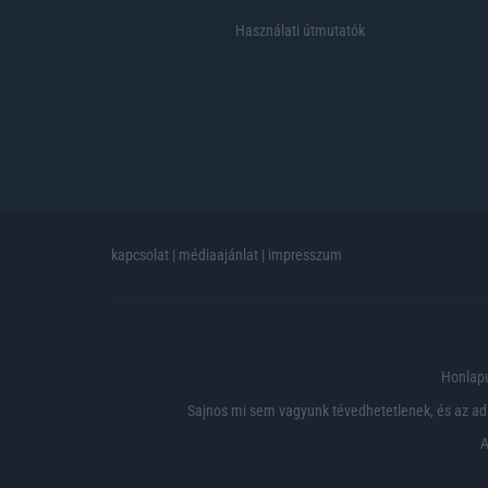
Használati útmutatók
kapcsolat
|
médiaajánlat
|
impresszum
Honlapu
Sajnos mi sem vagyunk tévedhetetlenek, és az ada
A