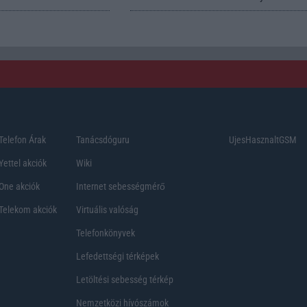
Telefon Árak
Tanácsdóguru
UjesHasznaltGSM
Yettel akciók
Wiki
One akciók
Internet sebességmérő
Telekom akciók
Virtuális valóság
Telefonkönyvek
Lefedettségi térképek
Letöltési sebesség térkép
Nemzetközi hívószámok