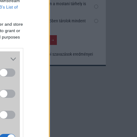
 downstream
Nem, nekem a mostani tárhely is
B’s List of
elég
Inkább felhőben tárolok mindent
er and store
to grant or
ed purposes
Korábbi szavazások eredményei