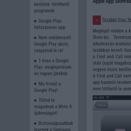
Apple App Store-b
kerültek: törölhető
programok
További friss T
Google Play:
hétszázezer app
Meglepő módon a kom
Store-ba. Termész
Nem reklámozott
alkalmazás-áruház
Google Play akció,
lazábban kezelt Goo
csapjatok le rá!
a Find and Call mi
1 éves a Google
után (saját magához
Play: meglepetések
vegyen észre belőle.
és ingyen játékok
A Find and Call nem
app hasonló tevéken
Ma frissül a
nem tölthető le sem 
Google Play!
Töltsd le
magadnak a Moto X
újdonságait!
Biztonságosabbak
lesznek a Samsung