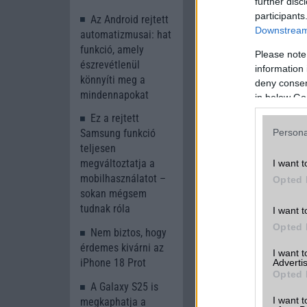
further disc
participants
Az Android rejtett
Downstream 
automatizmusai: hat
funkció, amely
Please note
észrevétlenül
information 
könnyíti meg a
deny consent
mindennapokat
in below Go
Ez a rejtett
Persona
Samsung funkció
teljesen
megváltoztatja a
I want t
mobilhasználatot –
Opted 
sokan mégsem
tudnak róla
I want t
A cikkhez kapcsolód
Opted 
Nem biztos, hogy
Phone Arena
érdemes kivárni az
I want 
iPhone 18 Prot
Advertis
Opted 
A Galaxy S25 is
I want t
megkaphatja a