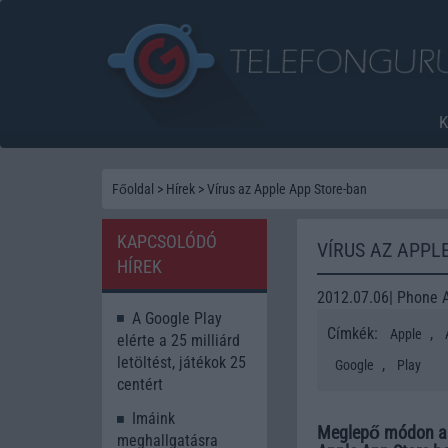
Főoldal
>
Hírek
>
Vírus az Apple App Store-ban
KAPCSOLÓDÓ
VÍRUS AZ APPL
HÍREK
2012.07.06| Phone 
A Google Play
Címkék:
,
Apple
elérte a 25 milliárd
letӧltést, játékok 25
,
Google
Play
centért
Imáink
Meglepő módon a ko
meghallgatásra