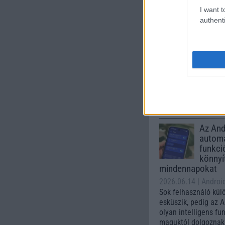
I want t
Számo
authenti
Galaxy
One UI 
lista a
2026.06.30
| Phone
A One UI 9 érkezése
intelligencia-funkci
kezelőfelületet hoz
csúcskategóriás és 
készülék számára ez
Az Andr
automa
funkci
könnyí
mindennapokat
2026.06.14
| Androi
Sok felhasználó kül
esküszik, pedig az 
olyan intelligens fu
maguktól dolgoznak 