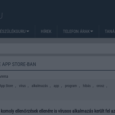
KÉSZÜLÉKGURU
HÍREK
TELEFON ÁRAK
TANÁ
E APP STORE-BAN
Arena
,
,
,
,
,
,
,
App Store
vírus
alkalmazás
app
program
hibás
orosz
moly ellenőrzések ellenére is vírusos alkalmazás került fel a