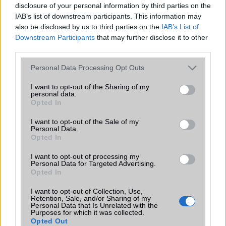
megváltoztatja a mobilhasználatot –
disclosure of your personal information by third parties on the
sokan mégsem tudnak róla
IAB’s list of downstream participants. This information may
also be disclosed by us to third parties on the
IAB’s List of
2026.07.12
| Android Central
Downstream Participants
that may further disclose it to other
Az Edge Panel az egyik leghasznosabb funkció, amely
third parties.
jelentősen felgyorsítja a mindennapi használatot,
miközben a Pixel telefonokból továbbra is hiányzik.
Please note that this website/app uses one or more Google
Personal Data Processing Opt Outs
services and may gather and store information including but
not limited to your visit or usage behaviour. You may click to
I want to opt-out of the Sharing of my
personal data.
grant or deny consent to Google and its third-party tags to
Opted In
use your data for below specified purposes in below Google
consent section.
I want to opt-out of the Sale of my
KAPCSOLÓDÓ HÍREK
Personal Data.
Opted In
Vírus az Apple App Store-ban
I want to opt-out of processing my
Imáink meghallgatásra kerültek: törölhető programok
Personal Data for Targeted Advertising.
Opted In
A Microsoft az Android ellen
I want to opt-out of Collection, Use,
Retention, Sale, and/or Sharing of my
Letölthető a Válts Windows Phone-ra troll app
Personal Data that Is Unrelated with the
Purposes for which it was collected.
Akciós a SwiftKey
Opted Out