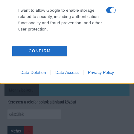
mobilhasználatot – sokan mégsem tudnak róla
I want to allow Google to enable storage
Nem biztos, hogy érdemes kivárni az iPhone 18 Prot
related to security, including authentication
A Galaxy S25 is megkaphatja a Galaxy S26 egyik legjobb
functionality and fraud prevention, and other
user protection.
kamerás funkcióját
Élőképeken a Dark Cherry színű iPhone 18 Pro Max!
Itt a vég a Galaxy S23 széria számára: a One UI 9 lehet az
CONFIRM
utolsó nagy frissítés
További hírek
Data Deletion
Data Access
Privacy Policy
Mennyibe kerül
Keressen a telefonboltok ajánlatai között!