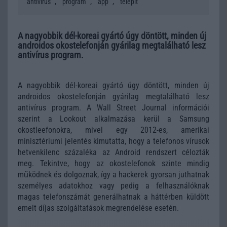
,
,
,
antivírus
program
app
telepít
A nagyobbik dél-koreai gyártó úgy döntött, minden új
androidos okostelefonján gyárilag megtalálható lesz
antivírus program.
A nagyobbik dél-koreai gyártó úgy döntött, minden új
androidos okostelefonján gyárilag megtalálható lesz
antivírus program. A Wall Street Journal információi
szerint a Lookout alkalmazása kerül a Samsung
okostleefonokra, mivel egy 2012-es, amerikai
minisztériumi jelentés kimutatta, hogy a telefonos vírusok
hetvenkilenc százaléka az Android rendszert célozták
meg. Tekintve, hogy az okostelefonok szinte mindig
működnek és dolgoznak, így a hackerek gyorsan juthatnak
személyes adatokhoz vagy pedig a felhasználóknak
magas telefonszámát generálhatnak a háttérben küldött
emelt díjas szolgáltatások megrendelése esetén.