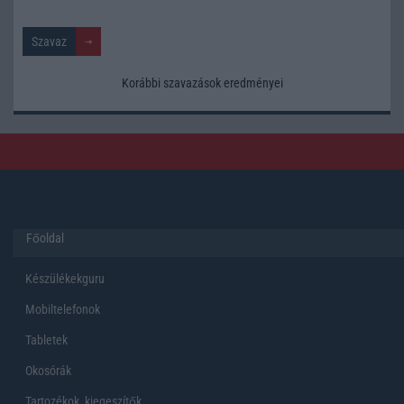
Korábbi szavazások eredményei
Főoldal
Készülékekguru
Mobiltelefonok
Tabletek
Okosórák
Tartozékok, kiegeszítők