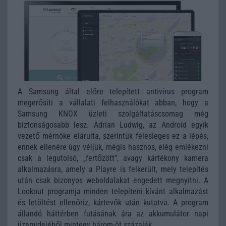
A Samsung által előre telepített antivírus program
megerősíti a vállalati felhasználókat abban, hogy a
Samsung KNOX üzleti szolgáltatáscsomag még
biztonságosabb lesz. Adrian Ludwig, az Android egyik
vezető mérnöke elárulta, szerintük felesleges ez a lépés,
ennek ellenére úgy véljük, mégis hasznos, elég emlékezni
csak a legutolsó, „fertőzött”, avagy kártékony kamera
alkalmazásra, amely a Playre is felkerült, mely telepítés
után csak bizonyos weboldalakat engedett megnyitni. A
Lookout programja minden telepíteni kívánt alkalmazást
és letöltést ellenőriz, kártevők után kutatva. A program
állandó háttérben futásának ára az akkumulátor napi
üzemidejéből mintegy három-öt százalék.