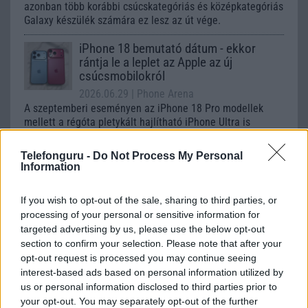
azonban több korábbi csúcskategóriás és középkategóriás
Galaxy készülék számára ez lesz az út vége.
iPhone 18 bemutató dátum - ekkor
rántja le a leplet az Apple az új
csúcsmobilokról
2026.06.29
| Phone Arena
A szeptemberi eseményen az iPhone 18 Pro modellek
mellett a régóta pletykált hajlítható iPhone Ultra is
bemutatkozhat, miközben az áremelésekről szóló
találgatások továbbra is beárnyékolják a rajtot.
Telefonguru -
Do Not Process My Personal
Information
Az Android rejtett automatizmusai: hat
funkció, amely észrevétlenül könnyíti
If you wish to opt-out of the sale, sharing to third parties, or
meg a mindennapokat
processing of your personal or sensitive information for
2026.06.14
| Android Police
targeted advertising by us, please use the below opt-out
Sok felhasználó külön alkalmazásokra esküszik, pedig az
section to confirm your selection. Please note that after your
Android már évek óta olyan intelligens funkciókat kínál,
opt-out request is processed you may continue seeing
amelyek maguktól dolgoznak a háttérben.
interest-based ads based on personal information utilized by
us or personal information disclosed to third parties prior to
Ez a rejtett Samsung funkció teljesen
your opt-out. You may separately opt-out of the further