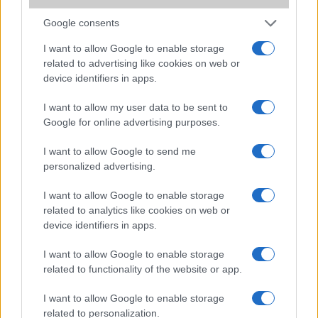
Flickr: 1 terabájt ingyen
Google consents
Letölthető a legújabb Android kamera app
I want to allow Google to enable storage
Dynamic Keyboard: úgy változik, ahogy írsz
related to advertising like cookies on web or
device identifiers in apps.
További hírek
I want to allow my user data to be sent to
Google for online advertising purposes.
I want to allow Google to send me
LEGOLVASOTTABBAK
personalized advertising.
Számos népszerű Samsung Galaxy készülék kimarad a One
I want to allow Google to enable storage
UI 9 frissítésből – itt a lista az érintett modellekről
related to analytics like cookies on web or
device identifiers in apps.
iPhone 18 bemutató dátum - ekkor rántja le a leplet az
Apple az új csúcsmobilokról
I want to allow Google to enable storage
Az Android rejtett automatizmusai: hat funkció, amely
related to functionality of the website or app.
észrevétlenül könnyíti meg a mindennapokat
I want to allow Google to enable storage
Ez a rejtett Samsung funkció teljesen megváltoztatja a
related to personalization.