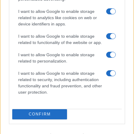
I want to allow Google to enable storage
related to analytics like cookies on web or
device identifiers in apps.
I want to allow Google to enable storage
related to functionality of the website or app.
Euro Gsm
112.000 Ft (új)
I want to allow Google to enable storage
related to personalization.
I want to allow Google to enable storage
related to security, including authentication
Számos népszerű Samsung Galaxy
functionality and fraud prevention, and other
készülék kimarad a One UI 9
user protection.
frissítésből – itt a lista az érintett
modellekről
2026.06.30
| Phone Arena
CONFIRM
A One UI 9 érkezése új mesterséges intelligencia-
funkciókat és továbbfejlesztett kezelőfelületet hoz,
azonban több korábbi csúcskategóriás és középkategóriás