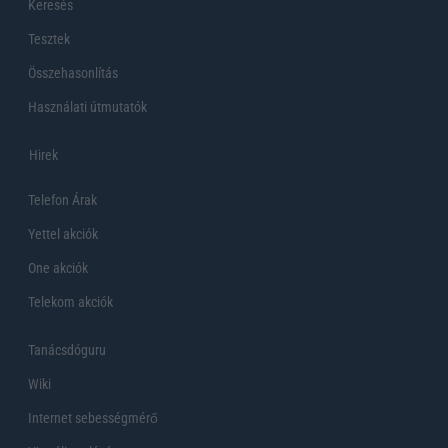
Keresés
Tesztek
Összehasonlítás
Használati útmutatók
Hirek
Telefon Árak
Yettel akciók
One akciók
Telekom akciók
Tanácsdóguru
Wiki
Internet sebességmérő