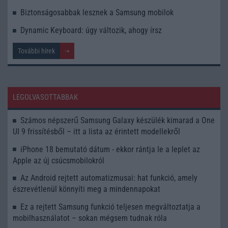
Biztonságosabbak lesznek a Samsung mobilok
Dynamic Keyboard: úgy változik, ahogy írsz
További hírek
LEGOLVASOTTABBAK
Számos népszerű Samsung Galaxy készülék kimarad a One
UI 9 frissítésből – itt a lista az érintett modellekről
iPhone 18 bemutató dátum - ekkor rántja le a leplet az
Apple az új csúcsmobilokról
Az Android rejtett automatizmusai: hat funkció, amely
észrevétlenül könnyíti meg a mindennapokat
Ez a rejtett Samsung funkció teljesen megváltoztatja a
mobilhasználatot – sokan mégsem tudnak róla