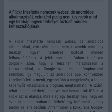
A Flickr frissítette nemcsak webes, de androidos
alkalmazását, extraként pedig nem kevesebb mint
egy terabájt ingyen tárhelyet biztosít minden
felhasználójának.
A Flickr frissítette nemcsak webes, de androidos
alkalmazását, extraként pedig nem kevesebb mint egy
terabájt ingyen tárhelyet biztosít minden
felhasználójának. A jelek szerint a Yahoo keményen
dolgozik azon, hogy a felszínen maradhasson a
konkurenciával, a Google+-szal és a Dropbox-szal
szemben, így megújult az androidos app, könnyebben
kezelhető lett a menü, egyszerűbb a megjelenés, a teljes
képernyőt kihasználja a program, megtalálható 16 szűrő,
tehát minden elérhető, amelyet már bemutattak iOS-re. A
Flickr azt is elárulja, mire elég egy terabájt hely: negyven
éven át minden órában feltölthető egy fotó anélkül, hogy
törölni kellene belőlük. Amennyiben a konkurens Google-