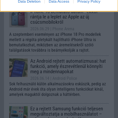
Galaxy készülék számára ez lesz az út vége.
Data Deletion
Data Access
Privacy Policy
iPhone 18 bemutató dátum - ekkor
rántja le a leplet az Apple az új
csúcsmobilokról
2026.06.29
| Phone Arena
A szeptemberi eseményen az iPhone 18 Pro modellek
mellett a régóta pletykált hajlítható iPhone Ultra is
bemutatkozhat, miközben az áremelésekről szóló
találgatások továbbra is beárnyékolják a rajtot.
Az Android rejtett automatizmusai: hat
funkció, amely észrevétlenül könnyíti
meg a mindennapokat
2026.06.14
| Android Police
Sok felhasználó külön alkalmazásokra esküszik, pedig az
Android már évek óta olyan intelligens funkciókat kínál,
amelyek maguktól dolgoznak a háttérben.
Ez a rejtett Samsung funkció teljesen
megváltoztatja a mobilhasználatot –