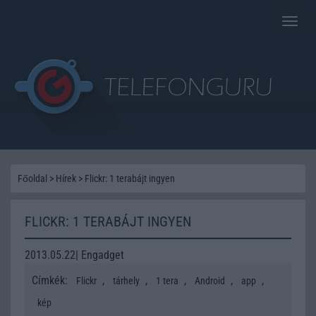
Toggle
naviga
Főoldal
>
Hírek
>
Flickr: 1 terabájt ingyen
FLICKR: 1 TERABÁJT INGYEN
2013.05.22| Engadget
Címkék:
,
,
,
,
,
Flickr
tárhely
1 tera
Android
app
kép