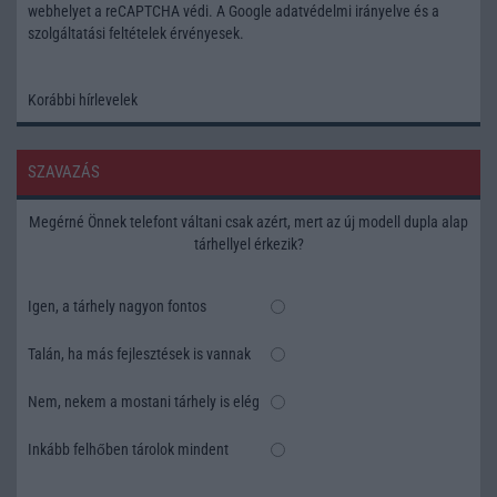
webhelyet a reCAPTCHA védi. A Google
adatvédelmi irányelve
és a
szolgáltatási feltételek
érvényesek.
Korábbi hírlevelek
SZAVAZÁS
Megérné Önnek telefont váltani csak azért, mert az új modell dupla alap
tárhellyel érkezik?
Igen, a tárhely nagyon fontos
Talán, ha más fejlesztések is vannak
Nem, nekem a mostani tárhely is elég
Inkább felhőben tárolok mindent