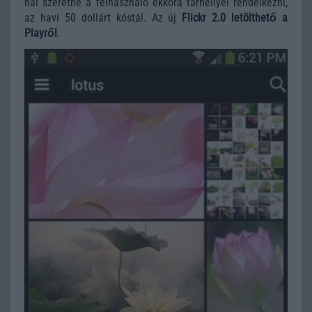
nál szeretne a felhasználó ekkora tárhellyel rendelkezni,
az havi 50 dollárt kóstál. Az új
Flickr 2.0 letölthető a
Playről
.