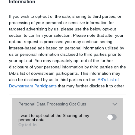
A cikkhez kapcsolódó linkek:
Information
Engadget
If you wish to opt-out of the sale, sharing to third parties, or
Phone Arena
processing of your personal or sensitive information for
targeted advertising by us, please use the below opt-out
section to confirm your selection. Please note that after your
opt-out request is processed you may continue seeing
interest-based ads based on personal information utilized by
us or personal information disclosed to third parties prior to
your opt-out. You may separately opt-out of the further
disclosure of your personal information by third parties on the
IAB’s list of downstream participants. This information may
also be disclosed by us to third parties on the
IAB’s List of
Új és Használt GSM kiemelt ajánlatok
Downstream Participants
that may further disclose it to other
third parties.
Samsung Galaxy S26
Please note that this website/app uses one or more Google
Personal Data Processing Opt Outs
services and may gather and store information including but
not limited to your visit or usage behaviour. You may click to
I want to opt-out of the Sharing of my
personal data.
grant or deny consent to Google and its third-party tags to
Opted In
use your data for below specified purposes in below Google
consent section.