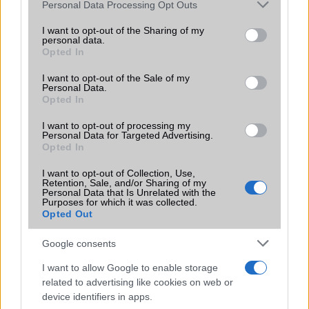
Please note that this website/app uses one or more Google
Personal Data Processing Opt Outs
services and may gather and store information including but
Imáink meghallgatásra kerültek: törölhető programok
not limited to your visit or usage behaviour. You may click to
I want to opt-out of the Sharing of my
personal data.
grant or deny consent to Google and its third-party tags to
A Microsoft az Android ellen
Opted In
use your data for below specified purposes in below Google
Letölthető a legújabb Android kamera app
consent section.
I want to opt-out of the Sale of my
Personal Data.
Töltsd le magadnak a Moto X újdonságait!
Opted In
Biztonságosabbak lesznek a Samsung mobilok
I want to opt-out of processing my
Personal Data for Targeted Advertising.
Dynamic Keyboard: úgy változik, ahogy írsz
Opted In
Húsz Android 4.4 KitKat screenshot
I want to opt-out of Collection, Use,
Retention, Sale, and/or Sharing of my
Most már rajzolni is lehet a Keep-ben!
Personal Data that Is Unrelated with the
Purposes for which it was collected.
Opted Out
További hírek
Google consents
I want to allow Google to enable storage
LEGOLVASOTTABBAK
related to advertising like cookies on web or
device identifiers in apps.