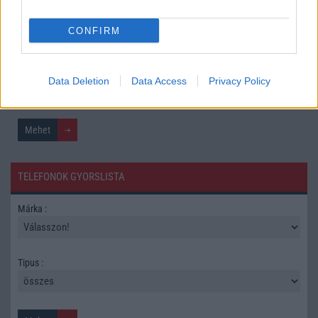
CONFIRM
Mennyibe kerül
Keressen a telefonboltok ajánlatai között!
Data Deletion
Data Access
Privacy Policy
TELEFONOK GYORSLISTA
Márka :
Tipus :