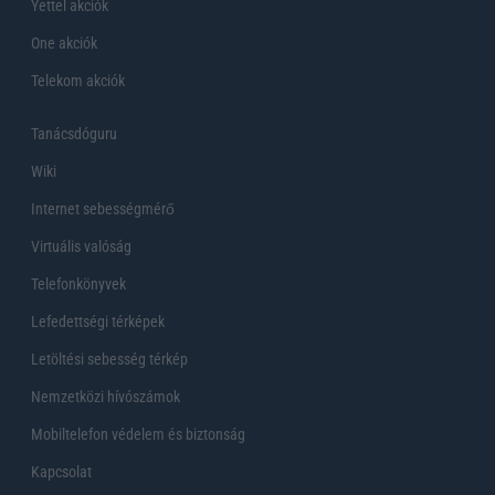
Yettel akciók
One akciók
Telekom akciók
Tanácsdóguru
Wiki
Internet sebességmérő
Virtuális valóság
Telefonkönyvek
Lefedettségi térképek
Letöltési sebesség térkép
Nemzetközi hívószámok
Mobiltelefon védelem és biztonság
Kapcsolat