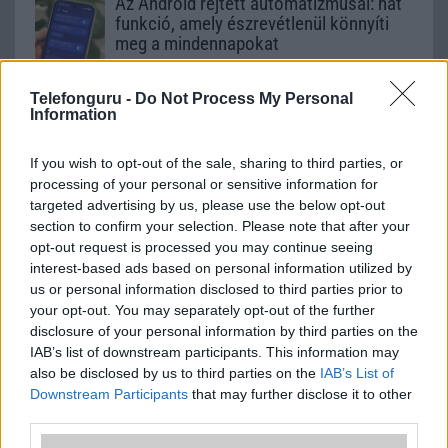
Az Android rejtett automatizmusai: hat
funkció, amely észrevétlenül könnyíti
meg a mindennapokat
2026.06.14
| Android Police
Sok felhasználó külön alkalmazásokra esküszik, pedig az
Telefonguru -
Do Not Process My Personal
Android már évek óta olyan intelligens funkciókat kínál,
Information
amelyek maguktól dolgoznak a háttérben.
If you wish to opt-out of the sale, sharing to third parties, or
Ez a rejtett Samsung funkció teljesen
processing of your personal or sensitive information for
megváltoztatja a mobilhasználatot –
targeted advertising by us, please use the below opt-out
sokan mégsem tudnak róla
section to confirm your selection. Please note that after your
opt-out request is processed you may continue seeing
2026.07.12
| Android Central
interest-based ads based on personal information utilized by
Az Edge Panel az egyik leghasznosabb funkció, amely
us or personal information disclosed to third parties prior to
jelentősen felgyorsítja a mindennapi használatot,
miközben a Pixel telefonokból továbbra is hiányzik.
your opt-out. You may separately opt-out of the further
disclosure of your personal information by third parties on the
IAB’s list of downstream participants. This information may
also be disclosed by us to third parties on the
IAB’s List of
Downstream Participants
that may further disclose it to other
third parties.
KAPCSOLÓDÓ HÍREK