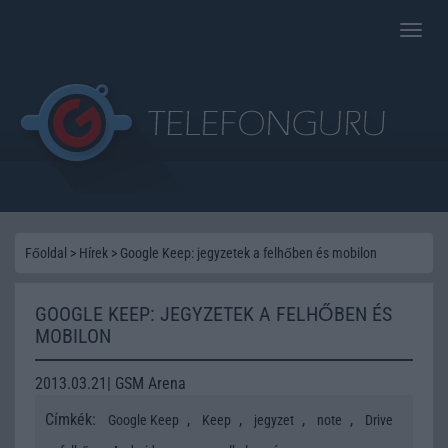
Toggle
naviga
Főoldal
>
Hírek
>
Google Keep: jegyzetek a felhőben és mobilon
GOOGLE KEEP: JEGYZETEK A FELHŐBEN ÉS
MOBILON
2013.03.21| GSM Arena
Címkék:
,
,
,
,
Google Keep
Keep
jegyzet
note
Drive