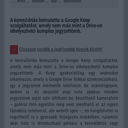
,
,
,
,
felhő
Android
app
alkalmazás
A keresőóriás bemutatta a Google Keep
szolgáltatást, amely nem más mint a Drive-on
elhelyezhető komplex jegyzettömb.
Olvasson tovább a legfrissebb híreink között!
A keresőóriás bemutatta a Google Keep szolgáltatást,
amely nem más mint a Drive-on elhelyezhető komplex
jegyzettömb. A Keep gyakorlatilag egy androidos
alkalmazás, amely a Google Drive fiókkal szinkronizálható,
így a jegyzetek elérhetők telefonon, de számítógépen,
weben is. Az abszolút alap note appban minden
jegyzetnek saját szín állítható be, készíthető kamerafotó
– galéria fotó egyelőre még nem menthető el az egyes
fájlokhoz telefonról, ám webről igen –, és hangfelvétel is
rögzíthető is a gyorsabb feljegyzés érdekében, valamint
akár lista is létrehozható például a teendőkhöz vagy