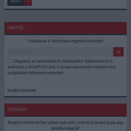
HÍRLEVÉL
Feliratkozás a Telefonguru ingyenes hírlevelére
OK
Elfogadom az
Adatvédelmi és Adatkezelési Tájékoztatót
Ezt a
webhelyet a reCAPTCHA védi. A Google
adatvédelmi irányelve
és a
szolgáltatási feltételek
érvényesek.
Korábbi hírlevelek
SZAVAZÁS
Megérné Önnek telefont váltani csak azért, mert az új modell dupla alap
tárhellyel érkezik?