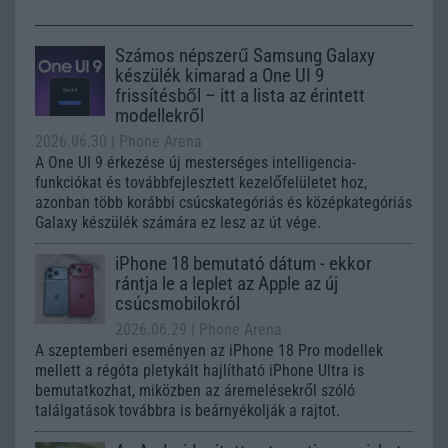
Számos népszerű Samsung Galaxy
készülék kimarad a One UI 9
frissítésből – itt a lista az érintett
modellekről
2026.06.30
| Phone Arena
A One UI 9 érkezése új mesterséges intelligencia-
funkciókat és továbbfejlesztett kezelőfelületet hoz,
azonban több korábbi csúcskategóriás és középkategóriás
Galaxy készülék számára ez lesz az út vége.
iPhone 18 bemutató dátum - ekkor
rántja le a leplet az Apple az új
csúcsmobilokról
2026.06.29
| Phone Arena
A szeptemberi eseményen az iPhone 18 Pro modellek
mellett a régóta pletykált hajlítható iPhone Ultra is
bemutatkozhat, miközben az áremelésekről szóló
találgatások továbbra is beárnyékolják a rajtot.