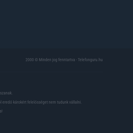
2000 © Minden jog fenntartva - Telefonguru.hu
pszanak.
 eredő károkért felelősséget nem tudunk vállalni.
s!