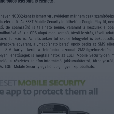
ndroidos telefonra is elérhető.
 néven NOD32-ként is ismert vírusvédelem már nem csak számítógépr
 is elérhető. Az ESET Mobile Security letölthető a Google Playről, n
eső, de spamszűrő is található benne, valamint a készülék ellopá
álhatóvá válik a GPS alapú mobilkereső, távoli lezárás, távoli adat
őrző funkció is. Az előzőeken túl szülői felügyelet is bekapcsolh
ívásokra egyaránt, a „megbízható barát” opció pedig az SMS elle
en SIM kártya kerül a telefonba, azonnal SMS-figyelmeztetést 
lyan lehetőségek is megtalálhatók az ESET Mobile Security-ben m
zelő, a részletes telefon-információ (akkumulátorról, tárhelyekről,
. Az ESET Mobile Security egy hónapig ingyen kipróbálható.