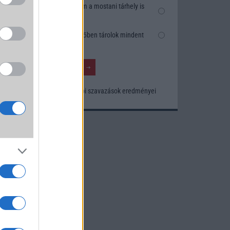
Nem, nekem a mostani tárhely is
elég
Inkább felhőben tárolok mindent
Korábbi szavazások eredményei
um -