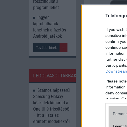
rosszindulatú
program lehet
Telefongu
Ingyen
kipróbálhatók
If you wish 
lehetnek a fizetős
sensitive in
Android játékok
confirm you
continue se
További hírek
information 
further disc
participants
További friss T
Downstream 
LEGOLVASOTTABBAK
A cikkhez kapcsolód
Please note
information 
Into Mobile
Számos népszerű
deny consent
Samsung Galaxy
in below Go
készülék kimarad a
One UI 9 frissítésből
Persona
– itt a lista az
érintett modellekről
I want t