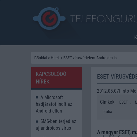
Főoldal
>
Hírek
>
ESET vírusvédelem Androidra is
KAPCSOLÓDÓ
ESET VÍRUSVÉD
HÍREK
2012.05.07| Into Mo
A Microsoft
Címkék:
,
ESET
M
hadjáratot indít az
Android ellen
próba
SMS-ben terjed az
új androidos vírus
A magyar ESET, má