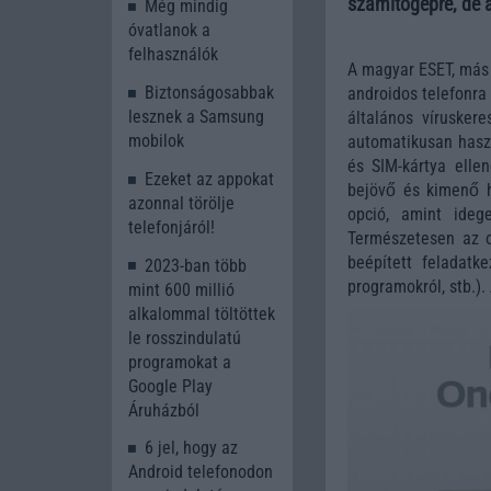
számítógépre, de a
Még mindig
óvatlanok a
felhasználók
A magyar ESET, más
Biztonságosabbak
androidos telefonra
lesznek a Samsung
általános vírusker
mobilok
automatikusan haszn
és SIM-kártya ellen
Ezeket az appokat
bejövő és kimenő h
azonnal törölje
opció, amint ideg
telefonjáról!
Természetesen az o
beépített feladatke
2023-ban több
programokról, stb.)
mint 600 millió
alkalommal töltöttek
le rosszindulatú
programokat a
Google Play
Áruházból
6 jel, hogy az
Android telefonodon