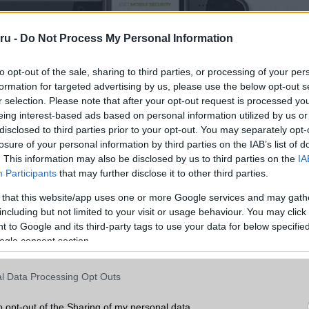
ru -
Do Not Process My Personal Information
to opt-out of the sale, sharing to third parties, or processing of your per
formation for targeted advertising by us, please use the below opt-out s
r selection. Please note that after your opt-out request is processed y
eing interest-based ads based on personal information utilized by us or
disclosed to third parties prior to your opt-out. You may separately opt-
losure of your personal information by third parties on the IAB’s list of
. This information may also be disclosed by us to third parties on the
IA
elefongurus hírek erre!
Participants
that may further disclose it to other third parties.
ó linkek:
 that this website/app uses one or more Google services and may gath
including but not limited to your visit or usage behaviour. You may click 
 to Google and its third-party tags to use your data for below specifi
ogle consent section.
l Data Processing Opt Outs
o opt-out of the Sharing of my personal data.