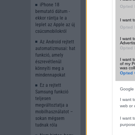
iPhone 18
Opted 
bemutató dátum -
ekkor rántja le a
Új és Használt G
I want t
leplet az Apple az új
Opted 
csúcsmobilokról
Apple iPad 
I want 
Az Android rejtett
Advertis
automatizmusai: hat
Opted 
funkció, amely
I want t
észrevétlenül
of my P
könnyíti meg a
was col
Opted 
mindennapokat
Ez a rejtett
Google 
Samsung funkció
Euro Gs
teljesen
128.000 Ft 
I want t
megváltoztatja a
web or d
mobilhasználatot –
sokan mégsem
I want t
purpose
tudnak róla
Számo