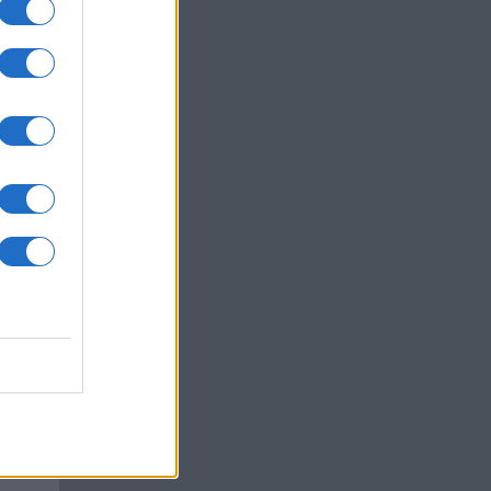
az
okról
 Pro
t,
a
kan
xel