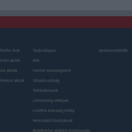
Telefon Árak
Tanácsdóguru
UjesHasznaltGSM
Yettel akciók
Wiki
One akciók
Internet sebességmérő
Telekom akciók
Virtuális valóság
Telefonkönyvek
Lefedettségi térképek
Letöltési sebesség térkép
Nemzetközi hívószámok
Mobiltelefon védelem és biztonság