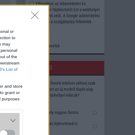
Elfogadom az
Adatvédelmi és
Adatkezelési Tájékoztatót
Ezt a webhelyet
a reCAPTCHA védi. A Google
adatvédelmi
irányelve
és a
szolgáltatási feltételek
érvényesek.
sonal or
ection to
ou may
Korábbi hírlevelek
 personal
out of the
 downstream
SZAVAZÁS
B’s List of
Megérné Önnek telefont váltani csak
er and store
azért, mert az új modell dupla alap
to grant or
tárhellyel érkezik?
ed purposes
Igen, a tárhely nagyon fontos
Talán, ha más fejlesztések is
vannak