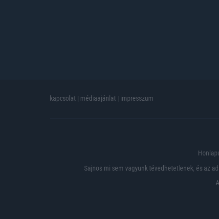
kapcsolat
|
médiaajánlat
|
impresszum
Honlapu
Sajnos mi sem vagyunk tévedhetetlenek, és az ada
A