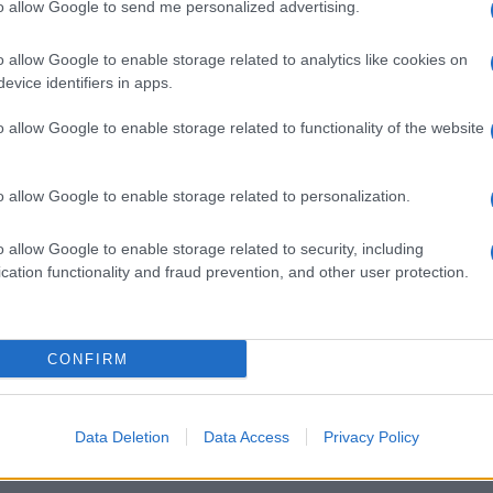
to allow Google to send me personalized advertising.
 készülék kimarad a
ekkor rántja le a leplet 
9 frissítésből – itt a
Apple az új csúcsmobil
z érintett modellekről
o allow Google to enable storage related to analytics like cookies on
2026.06.29
| Phone Arena
evice identifiers in apps.
 Arena
A szeptemberi eseményen az iPhone 18
 új mesterséges
modellek mellett a régóta pletykált
o allow Google to enable storage related to functionality of the website
ókat és továbbfejlesztett
hajlítható iPhone Ultra is bemutatkozha
, azonban több korábbi
miközben az áremelésekről szóló
középkategóriás Galaxy
találgatások továbbra is beárnyékolják 
o allow Google to enable storage related to personalization.
 lesz az út vége.
rajtot.
oid rejtett
Ez a rejtett Samsung
o allow Google to enable storage related to security, including
tizmusai: hat
funkció teljesen
cation functionality and fraud prevention, and other user protection.
ó, amely észrevétlenül
megváltoztatja a
ti meg a
mobilhasználatot – so
mégsem tudnak róla
CONFIRM
d Police
2026.07.12
| Android Central
ön alkalmazásokra
Az Edge Panel az egyik leghasznosabb
Android már évek óta
funkció, amely jelentősen felgyorsítja a
nkciókat kínál, amelyek
mindennapi használatot, miközben a Pi
Data Deletion
Data Access
Privacy Policy
a háttérben.
telefonokból továbbra is hiányzik.