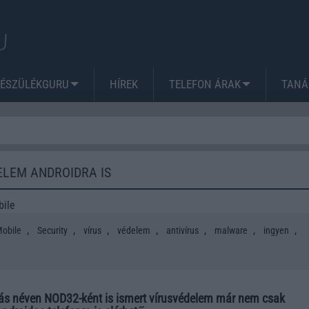
KÉSZÜLÉKGURU
HÍREK
TELEFON ÁRAK
TANÁ
ELEM ANDROIDRA IS
bile
,
,
,
,
,
,
,
obile
Security
vírus
védelem
antivírus
malware
ingyen
s néven NOD32-ként is ismert vírusvédelem már nem csak