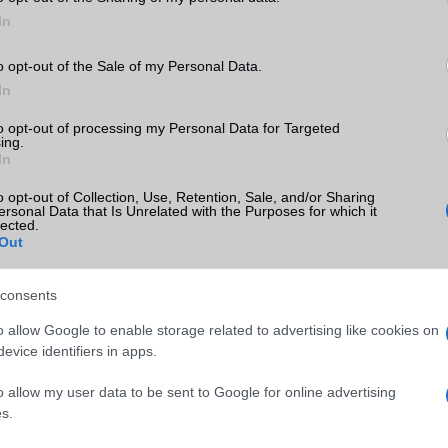
In
SM kiemelt ajánlatok
o opt-out of the Sale of my Personal Data.
In
(2025)
Apple iPhone 16 Pro
Apple iPhone 15
to opt-out of processing my Personal Data for Targeted
ing.
In
o opt-out of Collection, Use, Retention, Sale, and/or Sharing
ersonal Data that Is Unrelated with the Purposes for which it
lected.
Out
consents
m
Nyugati GSM
Euro Gsm
(új)
360.000 Ft (új)
269.000 Ft (új)
o allow Google to enable storage related to advertising like cookies on
evice identifiers in apps.
o allow my user data to be sent to Google for online advertising
s.
s népszerű Samsung
iPhone 18 bemutató dát