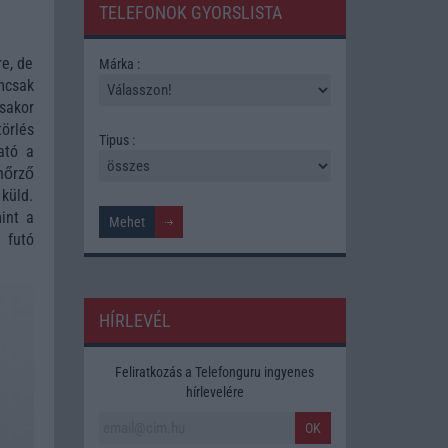
TELEFONOK GYORSLISTA
e, de
Márka :
emcsak
sakor
törlés
Tipus :
ató a
nőrző
küld.
int a
 futó
HÍRLEVÉL
Feliratkozás a Telefonguru ingyenes
hírlevelére
OK