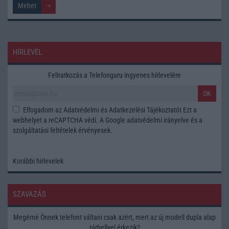
HÍRLEVÉL
Feliratkozás a Telefonguru ingyenes hírlevelére
OK
Elfogadom az
Adatvédelmi és Adatkezelési Tájékoztatót
Ezt a
webhelyet a reCAPTCHA védi. A Google
adatvédelmi irányelve
és a
szolgáltatási feltételek
érvényesek.
Korábbi hírlevelek
SZAVAZÁS
Megérné Önnek telefont váltani csak azért, mert az új modell dupla alap
tárhellyel érkezik?