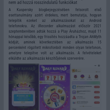
nem ad hozzá rosszindulatú funkciókat
A Kaspersky blogbejegyzésében felsorolt első
esettanulmány azért érdekes, mert bemutatja, hogyan
telepítik ezeket az alkalmazásokat az Android
telefonokra. Az iRecorder alkalmazást először 2021
szeptemberében adták hozzá a Play Áruházhoz, majd 11
hónappal később, egy frissítés hozzáadta a Trojan AhMyth
kódját, aminek következtében az alkalmazás 15
percenként rögzített mikrofonból minden olyan telefonon,
amelyre telepítve volt az alkalmazás. A felvételeket
elküldte az alkalmazás készítőjének szerverére.