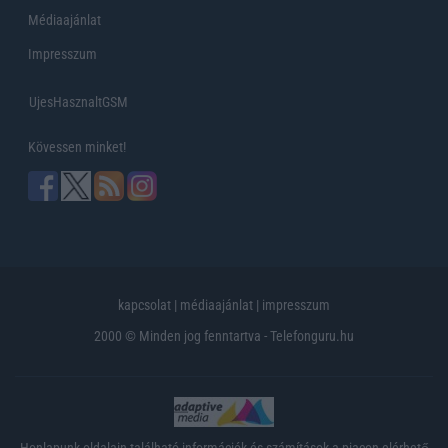
Médiaajánlat
Impresszum
UjesHasznaltGSM
Kövessen minket!
kapcsolat
|
médiaajánlat
|
impresszum
2000 © Minden jog fenntartva - Telefonguru.hu
Honlapunk oldalain található információk és számítások a piacon elérhető