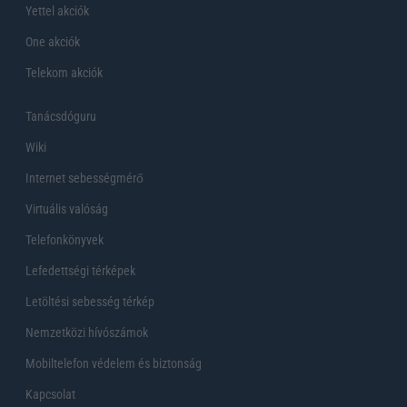
Yettel akciók
One akciók
Telekom akciók
Tanácsdóguru
Wiki
Internet sebességmérő
Virtuális valóság
Telefonkönyvek
Lefedettségi térképek
Letöltési sebesség térkép
Nemzetközi hívószámok
Mobiltelefon védelem és biztonság
Kapcsolat