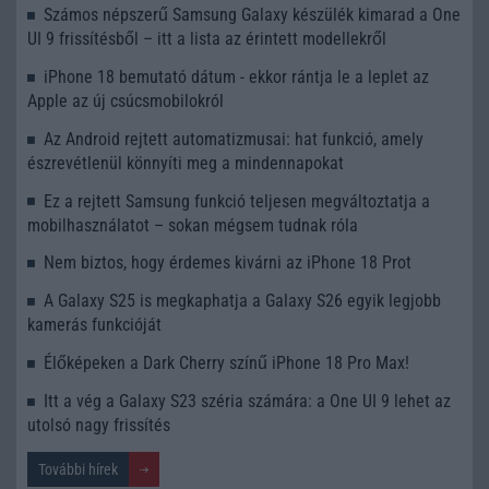
Számos népszerű Samsung Galaxy készülék kimarad a One
UI 9 frissítésből – itt a lista az érintett modellekről
iPhone 18 bemutató dátum - ekkor rántja le a leplet az
Apple az új csúcsmobilokról
Az Android rejtett automatizmusai: hat funkció, amely
észrevétlenül könnyíti meg a mindennapokat
Ez a rejtett Samsung funkció teljesen megváltoztatja a
mobilhasználatot – sokan mégsem tudnak róla
Nem biztos, hogy érdemes kivárni az iPhone 18 Prot
A Galaxy S25 is megkaphatja a Galaxy S26 egyik legjobb
kamerás funkcióját
Élőképeken a Dark Cherry színű iPhone 18 Pro Max!
Itt a vég a Galaxy S23 széria számára: a One UI 9 lehet az
utolsó nagy frissítés
További hírek