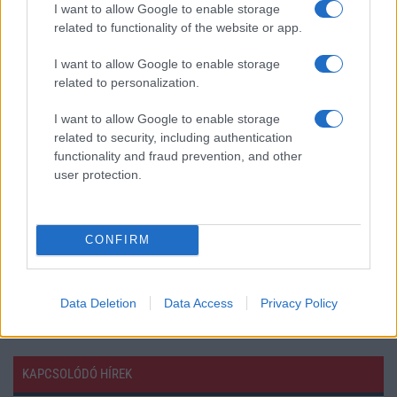
funkció, amely észrevétlenül könnyíti
I want to allow Google to enable storage
meg a mindennapokat
related to functionality of the website or app.
2026.06.14
| Android Police
I want to allow Google to enable storage
Sok felhasználó külön alkalmazásokra esküszik, pedig az
related to personalization.
Android már évek óta olyan intelligens funkciókat kínál,
amelyek maguktól dolgoznak a háttérben.
I want to allow Google to enable storage
related to security, including authentication
Ez a rejtett Samsung funkció teljesen
functionality and fraud prevention, and other
megváltoztatja a mobilhasználatot –
user protection.
sokan mégsem tudnak róla
2026.07.12
| Android Central
Az Edge Panel az egyik leghasznosabb funkció, amely
CONFIRM
jelentősen felgyorsítja a mindennapi használatot,
miközben a Pixel telefonokból továbbra is hiányzik.
Data Deletion
Data Access
Privacy Policy
KAPCSOLÓDÓ HÍREK