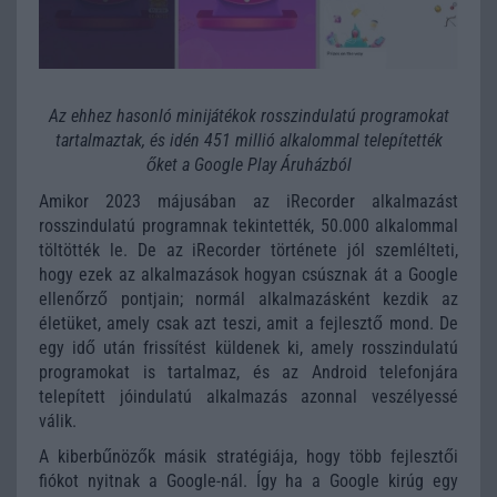
Az ehhez hasonló minijátékok rosszindulatú programokat
tartalmaztak, és idén 451 millió alkalommal telepítették
őket a Google Play Áruházból
Amikor 2023 májusában az iRecorder alkalmazást
rosszindulatú programnak tekintették, 50.000 alkalommal
töltötték le. De az iRecorder története jól szemlélteti,
hogy ezek az alkalmazások hogyan csúsznak át a Google
ellenőrző pontjain; normál alkalmazásként kezdik az
életüket, amely csak azt teszi, amit a fejlesztő mond. De
egy idő után frissítést küldenek ki, amely rosszindulatú
programokat is tartalmaz, és az Android telefonjára
telepített jóindulatú alkalmazás azonnal veszélyessé
válik.
A kiberbűnözők másik stratégiája, hogy több fejlesztői
fiókot nyitnak a Google-nál. Így ha a Google kirúg egy