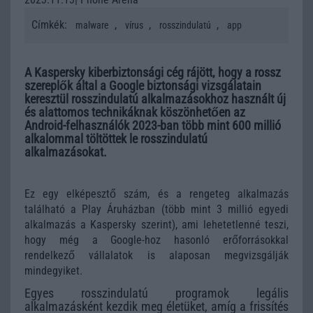
Címkék:
,
,
,
malware
vírus
rosszindulatú
app
A Kaspersky kiberbiztonsági cég rájött, hogy a rossz
szereplők által a Google biztonsági vizsgálatain
keresztül rosszindulatú alkalmazásokhoz használt új
és alattomos technikáknak köszönhetően az
Android-felhasználók 2023-ban több mint 600 millió
alkalommal töltöttek le rosszindulatú
alkalmazásokat.
Ez egy elképesztő szám, és a rengeteg alkalmazás
található a Play Áruházban (több mint 3 millió egyedi
alkalmazás a Kaspersky szerint), ami lehetetlenné teszi,
hogy még a Google-hoz hasonló erőforrásokkal
rendelkező vállalatok is alaposan megvizsgálják
mindegyiket.
Egyes rosszindulatú programok legális
alkalmazásként kezdik meg életüket, amíg a frissítés