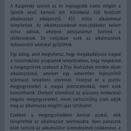
A Kaspersky szerint az év legnagyobb esete mögött a
SpinOk nevű kártevő állt. Körülbelül 200 fertőzött
alkalmazást elképesztő, 451 millió alkalommal
telepítettek. Az alkalmazásoknak mini-játékokat kellett
volna adniuk, amelyek pénzjutalmat fizetnek a
játékosoknak. De valójában ezek az alkalmazások
felhasználói adatokat gyűjtöttek.
Egy dolog, amit megtehetsz, hogy megakadályozd magad
a rosszindulatú programok telepítésében, hogy megnézed
a megjegyzések szakaszt a Play Áruházban minden olyan
alkalmazásnál, amelyet egy ismeretlen fejlesztőtől
származó telepíteni szeretnél. Felejtsd el a pozitív
megjegyzéseket a magas pontszámokkal, mert ezek
hamisíthatók. Ehelyett ellenőrizd az alacsony értékelésű
negatív megjegyzéseket, mivel valószínűleg ezek adják
meg az alkalmazás mögötti igaz történetet.
Ezekben a megjegyzésekben keresd azokat, akik
telepítették az alkalmazást telefonjukra. Ilyen panaszok
közé tartozik az akkumulátor üzemidejének csökkenése, a