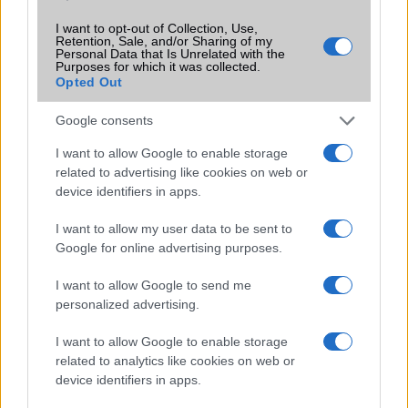
I want to opt-out of Collection, Use,
Számos népszerű Samsung Galaxy
Retention, Sale, and/or Sharing of my
készülék kimarad a One UI 9
Personal Data that Is Unrelated with the
Purposes for which it was collected.
frissítésből – itt a lista az érintett
Opted Out
modellekről
2026.06.30
| Phone Arena
Google consents
A One UI 9 érkezése új mesterséges intelligencia-
funkciókat és továbbfejlesztett kezelőfelületet hoz,
I want to allow Google to enable storage
azonban több korábbi csúcskategóriás és középkategóriás
related to advertising like cookies on web or
Galaxy készülék számára ez lesz az út vége.
device identifiers in apps.
iPhone 18 bemutató dátum - ekkor
I want to allow my user data to be sent to
rántja le a leplet az Apple az új
Google for online advertising purposes.
csúcsmobilokról
2026.06.29
| Phone Arena
I want to allow Google to send me
A szeptemberi eseményen az iPhone 18 Pro modellek
personalized advertising.
mellett a régóta pletykált hajlítható iPhone Ultra is
bemutatkozhat, miközben az áremelésekről szóló
I want to allow Google to enable storage
találgatások továbbra is beárnyékolják a rajtot.
related to analytics like cookies on web or
device identifiers in apps.
Az Android rejtett automatizmusai: hat