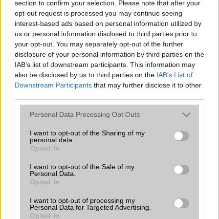
section to confirm your selection. Please note that after your
opt-out request is processed you may continue seeing
interest-based ads based on personal information utilized by
us or personal information disclosed to third parties prior to
Euro Gsm
your opt-out. You may separately opt-out of the further
224.000 Ft (új)
disclosure of your personal information by third parties on the
IAB’s list of downstream participants. This information may
also be disclosed by us to third parties on the
IAB’s List of
Samsung Galaxy S26
Downstream Participants
that may further disclose it to other
third parties.
Please note that this website/app uses one or more Google
Personal Data Processing Opt Outs
services and may gather and store information including but
not limited to your visit or usage behaviour. You may click to
I want to opt-out of the Sharing of my
personal data.
grant or deny consent to Google and its third-party tags to
Opted In
use your data for below specified purposes in below Google
consent section.
I want to opt-out of the Sale of my
Nelly GSM
Personal Data.
245.000 Ft (új)
Opted In
I want to opt-out of processing my
Personal Data for Targeted Advertising.
Opted In