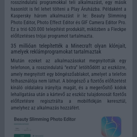
rosszindulatú programokkal teli alkalmazást, egy másik
hasonlót is fel lehet tölteni a Play Áruházba. Példaként a
Kaspersky három alkalmazást ír le: Beauty Slimming
Photo Editor, Photo Effect Editor és GIF Camera Editor Pro.
Ez a trió 620.000 telepítést produkált, miközben a Fleckpe
előfizetéses trójai programot tartalmazta.
35 millióan telepítették a Minecraft olyan klónjait,
amelyek reklámprogramokat tartalmaztak
Miután ezeket az alkalmazásokat megnyitották egy
telefonon, a rosszindulatú “extra” letöltődött az eszközre,
amely megnyitott egy böngészőablakot, amelyet a telefon
felhasználója nem láthat. A böngésző a fizetős előfizetést
kínáló oldalakra irányítja magát, és a megerősítő kódok
lehallgatása után a kártevő az eszköz tulajdonosát fizetős
előfizetésre regisztrálta a mobilfiókján keresztül,
amelyhez az alkalmazás hozzáfért.