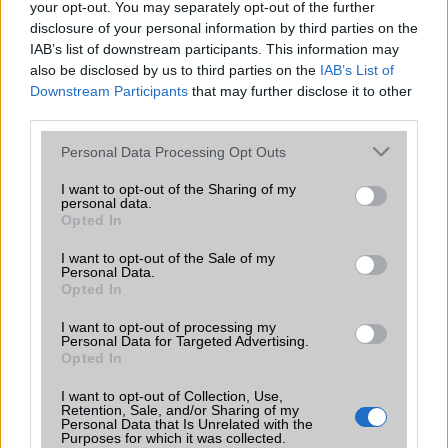
your opt-out. You may separately opt-out of the further
Manapság egy telefon vásárlása rengeteg lehetőséget
disclosure of your personal information by third parties on the
kínál, és amikor készüléket keres gyermekének,
IAB’s list of downstream participants. This information may
elképedhet, hogy milyen drága is lehet.
also be disclosed by us to third parties on the
IAB’s List of
Downstream Participants
that may further disclose it to other
third parties.
Karácsonyi ötlet ajánló: a legjobb
telefonok gyerekeknek
Please note that this website/app uses one or more Google
Personal Data Processing Opt Outs
2024.12.08
| Android Police
services and may gather and store information including but
not limited to your visit or usage behaviour. You may click to
I want to opt-out of the Sharing of my
Manapság egy telefon vásárlása rengeteg lehetőséget
personal data.
grant or deny consent to Google and its third-party tags to
kínál, és amikor készüléket keresel gyermekednek,
Opted In
use your data for below specified purposes in below Google
elképedhetsz, hogy milyen sokba is kerülhet.
consent section.
I want to opt-out of the Sale of my
Personal Data.
Opted In
I want to opt-out of processing my
Personal Data for Targeted Advertising.
Opted In
KAPCSOLÓDÓ HÍREK
I want to opt-out of Collection, Use,
Retention, Sale, and/or Sharing of my
Új flagship killer a láthatáron?
Personal Data that Is Unrelated with the
Purposes for which it was collected.