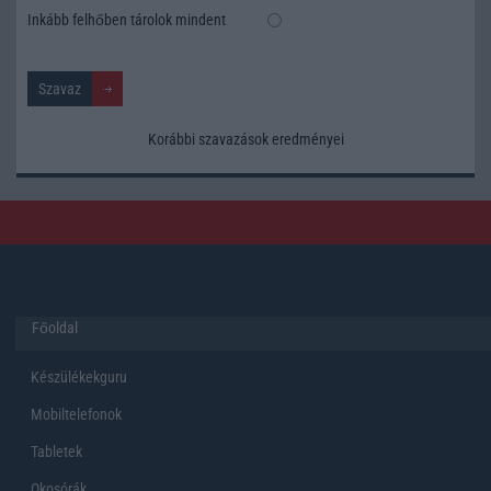
Inkább felhőben tárolok mindent
Korábbi szavazások eredményei
Főoldal
Készülékekguru
Mobiltelefonok
Tabletek
Okosórák