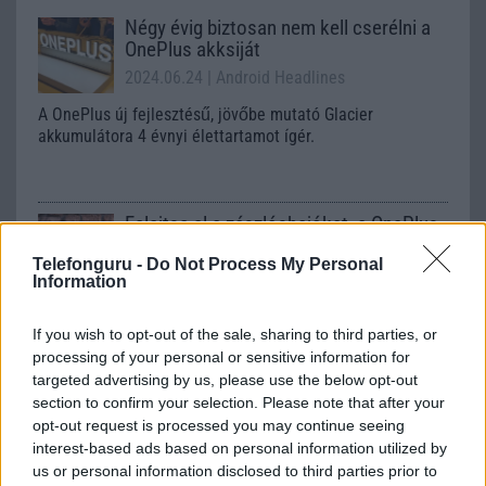
Négy évig biztosan nem kell cserélni a
OnePlus akksiját
2024.06.24
| Android Headlines
A OnePlus új fejlesztésű, jövőbe mutató Glacier
akkumulátora 4 évnyi élettartamot ígér.
Felejtse el a zászlóshajókat, a OnePlus
Ace 3 lesz a jó választás!
Telefonguru -
Do Not Process My Personal
2024.01.08
| Android Central
Information
Kínában debütált a OnePlus legújabb középkategóriás
modellje, amely egyes országokban OnePlus 12R néven
If you wish to opt-out of the sale, sharing to third parties, or
kerül a piacra.
processing of your personal or sensitive information for
targeted advertising by us, please use the below opt-out
section to confirm your selection. Please note that after your
A legjobb telefonok gyerekeknek 2024-
opt-out request is processed you may continue seeing
ben
interest-based ads based on personal information utilized by
2024.07.28
| Android Police
us or personal information disclosed to third parties prior to