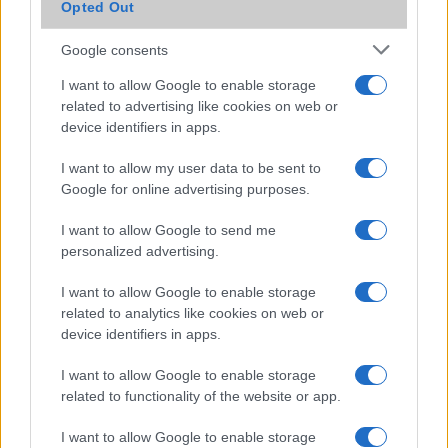
Hivatalos képek és videós előzetesek mutatják be a
Opted Out
OnePlus 12R modellt
Google consents
Felejtse el a zászlóshajókat, a OnePlus Ace 3 lesz a jó
választás!
I want to allow Google to enable storage
related to advertising like cookies on web or
Elérhető Magyarországon is a OnePlus 12R
device identifiers in apps.
További hírek
I want to allow my user data to be sent to
Google for online advertising purposes.
I want to allow Google to send me
LEGOLVASOTTABBAK
personalized advertising.
I want to allow Google to enable storage
Számos népszerű Samsung Galaxy készülék kimarad a One
related to analytics like cookies on web or
UI 9 frissítésből – itt a lista az érintett modellekről
device identifiers in apps.
iPhone 18 bemutató dátum - ekkor rántja le a leplet az
Apple az új csúcsmobilokról
I want to allow Google to enable storage
related to functionality of the website or app.
Az Android rejtett automatizmusai: hat funkció, amely
észrevétlenül könnyíti meg a mindennapokat
I want to allow Google to enable storage