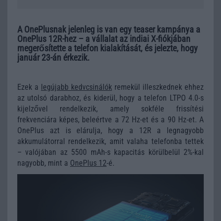
A OnePlusnak jelenleg is van egy teaser kampánya a
OnePlus 12R-hez – a vállalat az indiai X-fiókjában
megerősítette a telefon kialakítását, és jelezte, hogy
január 23-án érkezik.
Ezek a
legújabb kedvcsinálók
remekül illeszkednek ehhez
az utolsó darabhoz, és kiderül, hogy a telefon LTPO 4.0-s
kijelzővel rendelkezik, amely sokféle frissítési
frekvenciára képes, beleértve a 72 Hz-et és a 90 Hz-et. A
OnePlus azt is elárulja, hogy a 12R a legnagyobb
akkumulátorral rendelkezik, amit valaha telefonba tettek
– valójában az 5500 mAh-s kapacitás körülbelül 2%-kal
nagyobb, mint a
OnePlus 12
-é.