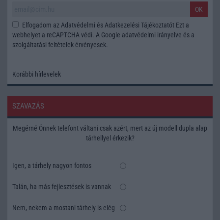
OK
Elfogadom az
Adatvédelmi és Adatkezelési Tájékoztatót
Ezt a
webhelyet a reCAPTCHA védi. A Google
adatvédelmi irányelve
és a
szolgáltatási feltételek
érvényesek.
Korábbi hírlevelek
SZAVAZÁS
Megérné Önnek telefont váltani csak azért, mert az új modell dupla alap
tárhellyel érkezik?
Igen, a tárhely nagyon fontos
Talán, ha más fejlesztések is vannak
Nem, nekem a mostani tárhely is elég