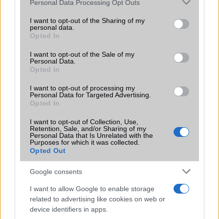
Please note that this website/app uses one or more Google
Personal Data Processing Opt Outs
services and may gather and store information including but
Öt új színben jön az olcsó iPhone
not limited to your visit or usage behaviour. You may click to
I want to opt-out of the Sharing of my
2018.07.06
| GSM Arena
personal data.
grant or deny consent to Google and its third-party tags to
Opted In
use your data for below specified purposes in below Google
Ősszel mutatkozhat be a 6.1 colos iPhone 9, méghozzá
consent section.
I want to opt-out of the Sale of my
700 dolláros áron.
Personal Data.
Opted In
I want to opt-out of processing my
Personal Data for Targeted Advertising.
Opted In
I want to opt-out of Collection, Use,
Retention, Sale, and/or Sharing of my
Personal Data that Is Unrelated with the
KAPCSOLÓDÓ HÍREK
Purposes for which it was collected.
Opted Out
Egy új hír számos izgalmas részletet közöl az Apple iPhone
SE 4-ről
Google consents
Az Apple iPhone SE 4 60 százalékkal nagyobb
I want to allow Google to enable storage
akkumulátorral érkezhet
related to advertising like cookies on web or
device identifiers in apps.
Az iPhone SE 4 dizájnja az iPhone 14-en alapul