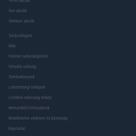
Yettel akciók
One akciók
Telekom akciók
Tanácsdóguru
Wiki
Internet sebességmérő
Virtuális valóság
Telefonkönyvek
Lefedettségi térképek
Letöltési sebesség térkép
Nemzetközi hívószámok
Mobiltelefon védelem és biztonság
Kapcsolat