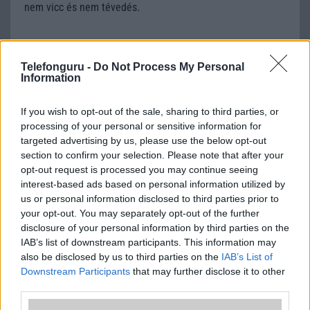
nem vicc és nem tévedés.
Apple iPhone SE 4: megjelenési dátum,
Telefonguru -
Do Not Process My Personal
ár, specifikációk, pletykák, stb.
Information
2023.08.10
| Android Authority
If you wish to opt-out of the sale, sharing to third parties, or
Meddig kell várnunk az új olcsó iPhone-ra? Az Apple
processing of your personal or sensitive information for
iPhone SE termékcsaládja már régóta a legolcsóbban
targeted advertising by us, please use the below opt-out
megvásárolható új iPhone sorozat.
section to confirm your selection. Please note that after your
opt-out request is processed you may continue seeing
interest-based ads based on personal information utilized by
Kiderült az iOS 18 megjelenési dátuma:
us or personal information disclosed to third parties prior to
ekkor frissítheted iPhone-odat
your opt-out. You may separately opt-out of the further
2024.09.10
| Phone Arena
disclosure of your personal information by third parties on the
IAB’s list of downstream participants. This information may
Az Apple a szeptember 9-i Glowtime eseményen
also be disclosed by us to third parties on the
IAB’s List of
hivatalosan bejelentette, hogy az iOS 18 frissítés
szeptember 16-án érkezik a támogatott iPhone
Downstream Participants
that may further disclose it to other
készülékekre. Ugyanezen a napon lesz elérhető az iPadOS
third parties.
18 frissítés is.