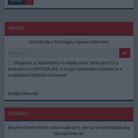
HÍRLEVÉL
Feliratkozás a Telefonguru ingyenes hírlevelére
OK
Elfogadom az
Adatvédelmi és Adatkezelési Tájékoztatót
Ezt a
webhelyet a reCAPTCHA védi. A Google
adatvédelmi irányelve
és a
szolgáltatási feltételek
érvényesek.
Korábbi hírlevelek
SZAVAZÁS
Megérné Önnek telefont váltani csak azért, mert az új modell dupla alap
tárhellyel érkezik?