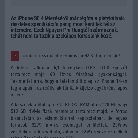
Az iPhone SE 4 létezéséről már régóta a pletykálnak,
részletes specifikációi pedig most kerültek fel az
internetre. Ezek Nguyen Phi Hungtól származnak,
tehát nem tartozik a szokásos forrásaink közé.
További friss mobiltelefonos hírek! Kattintson ide!
A telefon állítólag 6,1 hüvelykes LTPS OLED kijelzőt
tartalmaz majd 60 Hz-es frissítési gyakorisággal.
Tekintettel arra, hogy a telefon állítólag az iPhone 14-en
fog alapulni, ez reálisnak tűnik. A kijelző egyébként lapos
is lesz.
A készülék állítólag 6 GB LPDDR5 RAM-ot és 128 GB vagy
512 GB NVMe flash memóriát tartalmaz majd. A forrás
bizonytalan az akkumulátorral kapcsolatban, de egyes
források 3279 mAh-s csomagot említettek. 20W-os
vezetékes töltés várható, valamint 12W-os vezeték nélküli