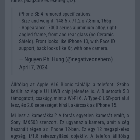
töltés (MagSafe és esetleg Qi2).
iPhone SE 4 rumored specifications:
- Size and weight: 148.5 x 71.2 x 7.8mm, 166g
- Appearance: 7000 series aluminium alloy, right-
angled frame, front and rear glass (no Ceramic
Shield). Front looks like iPhone 13, with Face ID
support; back looks like Xr, with one camera.
— Nguyen Phi Hung (@negativeonehero)
April 7, 2024
Állítólag az Apple A16 Bionic táplálja a telefont. Szóba
került az Apple U1 UWB chip jelenéte is. A Bluetooth 5.3
támogatott, csakúgy, mint a Wi-Fi 6. A Type-C USB-port alul
lesz, és 2.0 sebességet kínál, akárcsak az iPhone 15.
Mi lesz a kamerákkal? A forrás egyetlen kamerát említ, a
Sony IMX503 szenzort. Ez ugyanaz a kamera, amit a cég
használt régen az iPhone 12-ben. Ez egy 12 megapixeles
egység, f/1.8 rekesznyílású objektív. A telefon állítólag