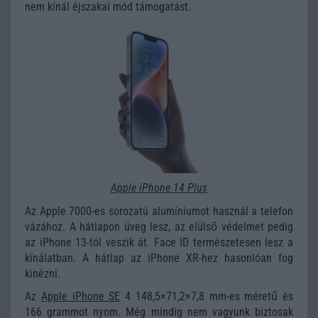
nem kínál éjszakai mód támogatást.
Apple iPhone 14 Plus
Az Apple 7000-es sorozatú alumíniumot használ a telefon
vázához. A hátlapon üveg lesz, az elülső védelmet pedig
az iPhone 13-tól veszik át. Face ID természetesen lesz a
kínálatban. A hátlap az iPhone XR-hez hasonlóan fog
kinézni.
Az
Apple iPhone SE
4 148,5×71,2×7,8 mm-es méretű és
166 grammot nyom. Még mindig nem vagyunk biztosak