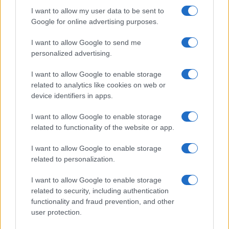
I want to allow my user data to be sent to
Az Apple iPhone SE 4 499 dollárról indulhat OLED
Google for online advertising purposes.
kijelzővel és 48 MP-es kamerával
Az Apple az iPhone 16-tal együtt mutatja be az iPhone SE
I want to allow Google to send me
4-et?
personalized advertising.
Állítólagos iPhone SE 4 tok erősíti meg, amit eddig is
I want to allow Google to enable storage
tudtunk
related to analytics like cookies on web or
device identifiers in apps.
iPhone SE 4: Új kiszivárgott videó mutatja meg tisztán az
Apple legújabb telefonját
I want to allow Google to enable storage
related to functionality of the website or app.
Az iPhone SE 4 gyengébb mobilhálózati lefedettséget kap,
de spórol az Apple-nek
I want to allow Google to enable storage
related to personalization.
További hírek
I want to allow Google to enable storage
related to security, including authentication
functionality and fraud prevention, and other
LEGOLVASOTTABBAK
user protection.