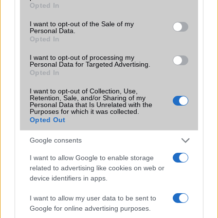
grant or deny consent to Google and its third-party tags to
jelentősen felgyorsítja a mindennapi használatot,
Opted In
use your data for below specified purposes in below Google
miközben a Pixel telefonokból továbbra is hiányzik.
consent section.
I want to opt-out of the Sale of my
Personal Data.
Opted In
I want to opt-out of processing my
Personal Data for Targeted Advertising.
Opted In
KAPCSOLÓDÓ HÍREK
I want to opt-out of Collection, Use,
Egy új hír számos izgalmas részletet közöl az Apple iPhone
Retention, Sale, and/or Sharing of my
Personal Data that Is Unrelated with the
SE 4-ről
Purposes for which it was collected.
Opted Out
Az Apple iPhone SE 4 60 százalékkal nagyobb
akkumulátorral érkezhet
Google consents
Megjelentek az Apple iPhone SE 4 részletes specifikációi
I want to allow Google to enable storage
related to advertising like cookies on web or
Az Apple iPhone SE 4 499 dollárról indulhat OLED
device identifiers in apps.
kijelzővel és 48 MP-es kamerával
Az Apple az iPhone 16-tal együtt mutatja be az iPhone SE
I want to allow my user data to be sent to
4-et?
Google for online advertising purposes.