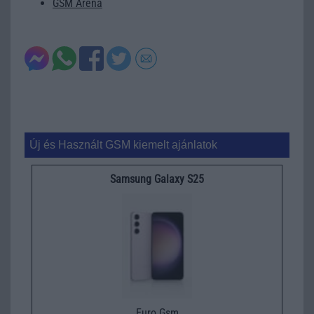
GSM Arena
Új és Használt GSM kiemelt ajánlatok
Samsung Galaxy S25
Euro Gsm