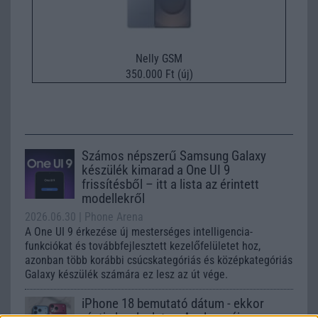
Nelly GSM
350.000 Ft (új)
Számos népszerű Samsung Galaxy
készülék kimarad a One UI 9
frissítésből – itt a lista az érintett
modellekről
2026.06.30
| Phone Arena
A One UI 9 érkezése új mesterséges intelligencia-
funkciókat és továbbfejlesztett kezelőfelületet hoz,
azonban több korábbi csúcskategóriás és középkategóriás
Galaxy készülék számára ez lesz az út vége.
iPhone 18 bemutató dátum - ekkor
rántja le a leplet az Apple az új