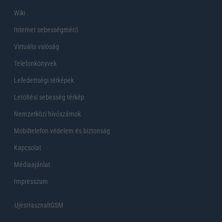
Wiki
Internet sebességmérő
Virtuális valóság
Telefonkönyvek
Lefedettségi térképek
Letöltési sebesség térkép
Nemzetközi hívószámok
Mobiltelefon védelem és biztonság
Kapcsolat
Médiaajánlat
Impresszum
UjesHasznaltGSM