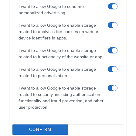
Állítólagos iPhone SE 4 tok erősíti meg, amit eddig is
I want to allow Google to send me
tudtunk
personalized advertising.
iPhone SE 4: Új kiszivárgott videó mutatja meg tisztán az
I want to allow Google to enable storage
Apple legújabb telefonját
related to analytics like cookies on web or
device identifiers in apps.
Az iPhone SE 4 gyengébb mobilhálózati lefedettséget kap,
de spórol az Apple-nek
I want to allow Google to enable storage
related to functionality of the website or app.
További hírek
I want to allow Google to enable storage
related to personalization.
LEGOLVASOTTABBAK
I want to allow Google to enable storage
related to security, including authentication
Számos népszerű Samsung Galaxy készülék kimarad a One
functionality and fraud prevention, and other
UI 9 frissítésből – itt a lista az érintett modellekről
user protection.
iPhone 18 bemutató dátum - ekkor rántja le a leplet az
Apple az új csúcsmobilokról
CONFIRM
Az Android rejtett automatizmusai: hat funkció, amely