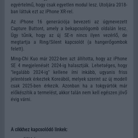
egyértelmű, hogy csak egyetlen modul lesz. Utoljára 2018-
ban láttuk ezt az iPhone XR-rel.
Az iPhone 16 generációja bevezeti az úgynevezett
Capture Buttont, amely a bekapcsológomb oldalán lesz.
Úgy tűnik, hogy az új SE-n nincs ilyen vezérlő, de
megtartja a Ring/Silent kapcsolót (a hangerőgombok
felett).
Ming-Chi Kuo már 2022-ben azt állította, hogy az iPhone
SE 4 megjelenését 2024-ig halasztják. Lehetséges, hogy
"legalább 2024-ig" kellene írni inkább, ugyanis friss
jelentések érkeztek Koreából, melyek szerint az új modell
csak 2025-ben érkezik. Azonban ha a tokgyártók már
előkészítik a termelést, akkor talán nem kell egészen jövő
évig várni.
A cikkhez kapcsolódó linkek: