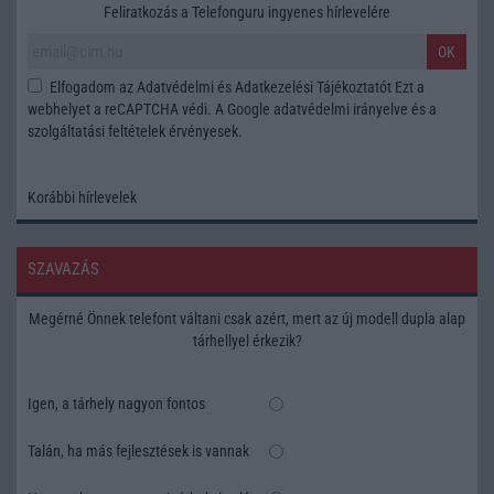
Feliratkozás a Telefonguru ingyenes hírlevelére
OK
Elfogadom az
Adatvédelmi és Adatkezelési Tájékoztatót
Ezt a
webhelyet a reCAPTCHA védi. A Google
adatvédelmi irányelve
és a
szolgáltatási feltételek
érvényesek.
Korábbi hírlevelek
SZAVAZÁS
Megérné Önnek telefont váltani csak azért, mert az új modell dupla alap
tárhellyel érkezik?
Igen, a tárhely nagyon fontos
Talán, ha más fejlesztések is vannak