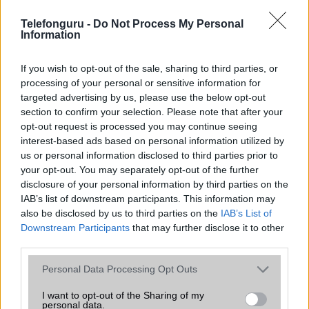
csúcsmobilokról
Telefonguru -
Do Not Process My Personal
2026.06.29
| Phone Arena
Information
A szeptemberi eseményen az iPhone 18 Pro modellek
mellett a régóta pletykált hajlítható iPhone Ultra is
If you wish to opt-out of the sale, sharing to third parties, or
bemutatkozhat, miközben az áremelésekről szóló
processing of your personal or sensitive information for
találgatások továbbra is beárnyékolják a rajtot.
targeted advertising by us, please use the below opt-out
section to confirm your selection. Please note that after your
Az Android rejtett automatizmusai: hat
opt-out request is processed you may continue seeing
funkció, amely észrevétlenül könnyíti
interest-based ads based on personal information utilized by
meg a mindennapokat
us or personal information disclosed to third parties prior to
2026.06.14
| Android Police
your opt-out. You may separately opt-out of the further
Sok felhasználó külön alkalmazásokra esküszik, pedig az
disclosure of your personal information by third parties on the
Android már évek óta olyan intelligens funkciókat kínál,
IAB’s list of downstream participants. This information may
amelyek maguktól dolgoznak a háttérben.
also be disclosed by us to third parties on the
IAB’s List of
Downstream Participants
that may further disclose it to other
Ez a rejtett Samsung funkció teljesen
third parties.
megváltoztatja a mobilhasználatot –
sokan mégsem tudnak róla
Please note that this website/app uses one or more Google
Personal Data Processing Opt Outs
services and may gather and store information including but
2026.07.12
| Android Central
not limited to your visit or usage behaviour. You may click to
I want to opt-out of the Sharing of my
Az Edge Panel az egyik leghasznosabb funkció, amely
personal data.