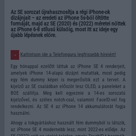
Az SE sorozat újrahasznosítja a régi iPhone-ok
dizájnjait – az eredeti az iPhone 5s-ből öltötte
formáját, majd az SE (2020) és (2022) méretei nőttek
az iPhone 6-8 stílusú külsőig, most itt az ideje egy
újabb lépésnek előre.
Kattintson ide a Telefonguru legfrissebb híreiért!
Egy hónappal ezelőtt láttuk az iPhone SE 4 renderjeit,
amelyek iPhone 14-alapú dizájnt mutattak, most pedig
egy fém dummy képei is megerősítik ezt a tervet. A
kijelző az SE családban először lesz OLED, a paneleket a
BOE szállítja. Meg kell egyeznie a 14-es sorozatú
kijelzővel, és széles notch-csal, valamint FaceID-vel fog
rendelkezni. Az SE 4 az iPhone 14 akkumulátorát fogja
használni.
Ahogy a tokgyártáshoz használt fém dummyból is látszik,
az iPhone SE 4 modernebb lesz, mint 2022-es elődje. Az