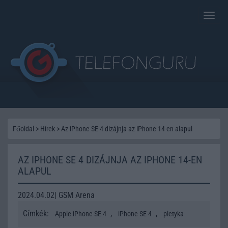
Toggle
naviga
Főoldal
>
Hírek
>
Az iPhone SE 4 dizájnja az iPhone 14-en alapul
AZ IPHONE SE 4 DIZÁJNJA AZ IPHONE 14-EN
ALAPUL
2024.04.02| GSM Arena
Címkék:
,
,
Apple iPhone SE 4
iPhone SE 4
pletyka