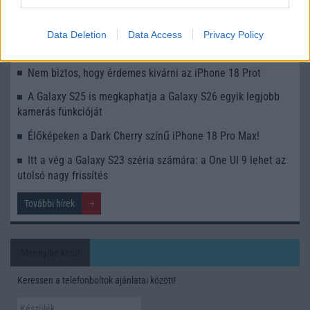
észrevétlenül könnyíti meg a mindennapokat
Ez a rejtett Samsung funkció teljesen megváltoztatja a
Data Deletion
Data Access
Privacy Policy
mobilhasználatot – sokan mégsem tudnak róla
Nem biztos, hogy érdemes kivárni az iPhone 18 Prot
A Galaxy S25 is megkaphatja a Galaxy S26 egyik legjobb
kamerás funkcióját
Élőképeken a Dark Cherry színű iPhone 18 Pro Max!
Itt a vég a Galaxy S23 széria számára: a One UI 9 lehet az
utolsó nagy frissítés
További hírek
Mennyibe kerül
Keressen a telefonboltok ajánlatai között!