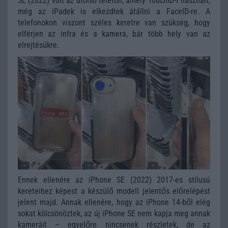
SE (2022) volt az utolsó telefon, amely TouchID-t használt,
még az iPadek is elkezdtek átállni a FaceID-re. A
telefonokon viszont széles keretre van szükség, hogy
elférjen az infra és a kamera, bár több hely van az
elrejtésükre.
Ennek ellenére az iPhone SE (2022) 2017-es stílusú
kereteihez képest a készülő modell jelentős előrelépést
jelent majd. Annak ellenére, hogy az iPhone 14-ből elég
sokat kölcsönöztek, az új iPhone SE nem kapja meg annak
kameráit – egyelőre nincsenek részletek, de az