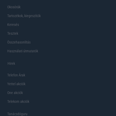
Okosórák
Tartozékok, kiegeszítők
Keresés
Tesztek
Összehasonlítás
Használati útmutatók
Hirek
Telefon Árak
Yettel akciók
One akciók
Telekom akciók
Tanácsdóguru