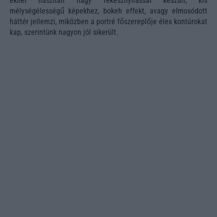
eknél használt nagy rekesznyílással készült, kis
mélységélességű képekhez, bokeh effekt, avagy elmosódott
háttér jellemzi, miközben a portré főszereplője éles kontúrokat
kap, szerintünk nagyon jól sikerült.