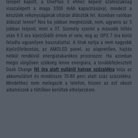
telepet kapott, a OnePlus 5 ehhez képest számszakilag
visszalépett a maga 3300 mAh kapacitásával, mindezt a
készülék vékonyságának oltárán áldozták fel. Azonban valóban
áldozat lenne? Nos ha jobban megnézzük, nem, ugyanis az 5
jobban teljesít, mint a 3T. Személy szerint a második töltés
után 9.5 óra kijelzőidőt értem el vele, míg az OP3 7 óra körül
feladta ugyanilyen használattal. A titok nyitja a nem nagyobb
kijelzőfelbontás, az AMOLED panel, az alapvetően, hajtás
nélkül rendkívül energiatakarékos processzor. Ha azonban
mégis sürgősen szükség lenne energiára, a továbbfejlesztett
Dash Charge
fél óra alatt nulláról hatvan százalékra
tolja az
akkumulátort és mindössze 70-80 perc alatt száz százalékra.
Mindehhez nem melegszik a telefon, hiszen az ezt okozó
alkatrészek a töltőben kerültek elhelyezésre.