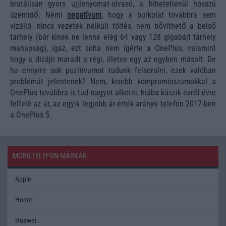
brutálisan gyors ujjlenyomat-olvasó, a hihetetlenül hosszú
üzemidő. Némi
negatívum
, hogy a burkolat továbbra sem
vízálló, nincs vezeték nélküli töltés, nem bővíthető a belső
tárhely (bár kinek ne lenne elég 64 vagy 128 gigabájt tárhely
manapság), igaz, ezt soha nem ígérte a OnePlus, valamint
hogy a dizájn maradt a régi, illetve egy az egyben másolt. De
ha ennyire sok pozitívumot tudunk felsorolni, ezek valóban
problémát jelentenek? Nem, kisebb kompromisszumokkal a
OnePlus továbbra is tud nagyot alkotni, hiába kúszik évről-évre
felfelé az ár, az egyik legjobb ár-érték arányú telefon 2017-ben
a OnePlus 5.
MOBILTELEFON MÁRKÁK
Apple
Honor
Huawei