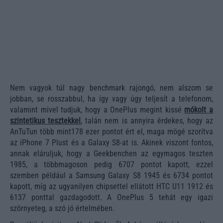
Nem vagyok túl nagy benchmark rajongó, nem alszom se
jobban, se rosszabbul, ha így vagy úgy teljesít a telefonom,
valamint mivel tudjuk, hogy a OnePlus megint kissé
mókolt a
szintetikus tesztekkel
, talán nem is annyira érdekes, hogy az
AnTuTun több mint178 ezer pontot ért el, maga mögé szorítva
az iPhone 7 Plust és a Galaxy S8-at is. Akinek viszont fontos,
annak eláruljuk, hogy a Geekbenchen az egymagos teszten
1985, a többmagoson pedig 6707 pontot kapott, ezzel
szemben például a Samsung Galaxy S8 1945 és 6734 pontot
kapott, míg az ugyanilyen chipsettel ellátott HTC U11 1912 és
6137 ponttal gazdagodott. A OnePlus 5 tehát egy igazi
szörnyeteg, a szó jó értelmében.