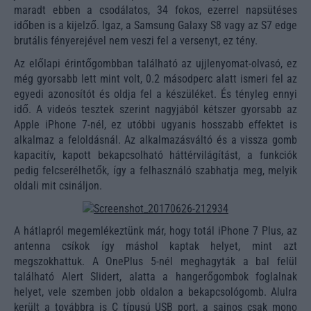
maradt ebben a csodálatos, 34 fokos, ezerrel napsütéses
időben is a kijelző. Igaz, a Samsung Galaxy S8 vagy az S7 edge
brutális fényerejével nem veszi fel a versenyt, ez tény.
Az előlapi érintőgombban található az ujjlenyomat-olvasó, ez
még gyorsabb lett mint volt, 0.2 másodperc alatt ismeri fel az
egyedi azonosítót és oldja fel a készüléket. És tényleg ennyi
idő. A videós tesztek szerint nagyjából kétszer gyorsabb az
Apple iPhone 7-nél, ez utóbbi ugyanis hosszabb effektet is
alkalmaz a feloldásnál. Az alkalmazásváltó és a vissza gomb
kapacitív, kapott bekapcsolható háttérvilágítást, a funkciók
pedig felcserélhetők, így a felhasználó szabhatja meg, melyik
oldali mit csináljon.
A hátlapról megemlékeztünk már, hogy totál iPhone 7 Plus, az
antenna csíkok így máshol kaptak helyet, mint azt
megszokhattuk. A OnePlus 5-nél meghagyták a bal felül
található Alert Slidert, alatta a hangerőgombok foglalnak
helyet, vele szemben jobb oldalon a bekapcsológomb. Alulra
került a továbbra is C típusú USB port, a sajnos csak mono