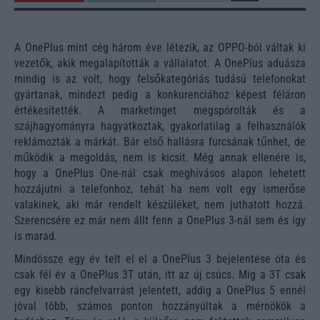
A OnePlus mint cég három éve létezik, az OPPO-ból váltak ki
vezetők, akik megalapították a vállalatot. A OnePlus aduásza
mindig is az volt, hogy felsőkategóriás tudású telefonokat
gyártanak, mindezt pedig a konkurenciához képest féláron
értékesítették. A marketinget megspórolták és a
szájhagyományra hagyatkoztak, gyakorlatilag a felhasználók
reklámozták a márkát. Bár első hallásra furcsának tűnhet, de
működik a megoldás, nem is kicsit. Még annak ellenére is,
hogy a OnePlus One-nál csak meghívásos alapon lehetett
hozzájutni a telefonhoz, tehát ha nem volt egy ismerőse
valakinek, aki már rendelt készüléket, nem juthatott hozzá.
Szerencsére ez már nem állt fenn a OnePlus 3-nál sem és így
is marad.
Mindössze egy év telt el el a OnePlus 3 bejelentése óta és
csak fél év a OnePlus 3T után, itt az új csúcs. Míg a 3T csak
egy kisebb ráncfelvarrást jelentett, addig a OnePlus 5 ennél
jóval több, számos ponton hozzányúltak a mérnökök a