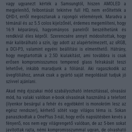
vagy ugyanezt kérték a Samsungtól, hiszen AMOLED a
megjelenítő, felbontását tekintve full HD, nem erőltették a
QHD-t, erről megoszlanak a rajongói vélemények. Maradva a
témánál és az 5.5 colos kijelzőnél, érdemes megemlíteni, hogy
16:9 képarányú, hagyományos panelről beszélhetünk és
rendkívül éles képről. Szerencsére annyit módosítottak, hogy
már kalibrálható a szín, így adott az alapértelmezett, az sRGB,
a DCI-P3, valamint egyéni beállítási is elmenthető. Hátrány,
hogy megtartották a 2.5D kialakítást, ami továbbra is csak
erősen kompromisszumos tempered glass felrakását teszi
lehetővé, inkább maradjunk a fóliánál. Aki ragaszkodik az
üvegfóliához, annak csak a gyártó saját megoldását tudjuk jó
szívvel ajánlani.
Akad még éjszakai mód szabályozható intenzitással, olvasási
mód, ha valaki valóban e-book olvasónak használná a telefont
(ilyenkor besárgul a fehér és egyébként is monokróm lesz az
egész rendszer), kérhető sötét vagy világos téma is. Sokan
panaszkodtak a OnePlus 3-nál, hogy erős napsütésben kevés a
fényerő, nos nem egy világrengető valóban, de az 5-ben sokat
javítottak rajta, némi kompromisszummal ugyan, de olvasható