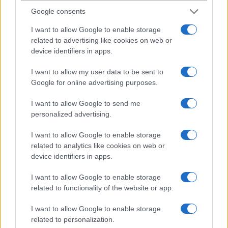
OnePlus 3-nál mindenesetre szebb fotókat készít. Sajnos az
Google consents
optikai képstabilizátor kimaradt, adtak helyette EIS-
I want to allow Google to enable storage
t. Az EIS egy giroszenzor alapú stabilizátor, sokkal jobban,
related to advertising like cookies on web or
érzékenyebben képes működni, mint az analóg OIS, tehát
device identifiers in apps.
összességében jobban jártunk. Egyetlen hátrány, hogy 4K
felbontású videó készítésénél egyelőre nem működik, nem
I want to allow my user data to be sent to
tudni, hogy később elérhető lesz-e, reméljük igen. Fontos
Google for online advertising purposes.
részlet, hogy a OnePlus 3/3T-nél tapasztalható gyenge
hangminőség a mozgóképek esetéban javításra került és
I want to allow Google to send me
valóban most már torzításmentes. Az előlapi szelfi kamera 16
personalized advertising.
megapixeles, Sony IMX 371 szenzorral, EIS-sel felvértezett.
I want to allow Google to enable storage
related to analytics like cookies on web or
device identifiers in apps.
I want to allow Google to enable storage
related to functionality of the website or app.
I want to allow Google to enable storage
related to personalization.