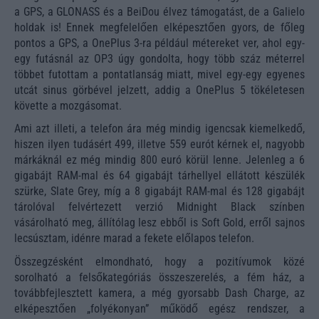
a GPS, a GLONASS és a BeiDou élvez támogatást, de a Galielo
holdak is! Ennek megfelelően elképesztően gyors, de főleg
pontos a GPS, a OnePlus 3-ra például métereket ver, ahol egy-
egy futásnál az OP3 úgy gondolta, hogy több száz méterrel
többet futottam a pontatlanság miatt, mivel egy-egy egyenes
utcát sinus görbével jelzett, addig a OnePlus 5 tökéletesen
követte a mozgásomat.
Ami azt illeti, a telefon ára még mindig igencsak kiemelkedő,
hiszen ilyen tudásért 499, illetve 559 eurót kérnek el, nagyobb
márkáknál ez még mindig 800 euró körül lenne. Jelenleg a 6
gigabájt RAM-mal és 64 gigabájt tárhellyel ellátott készülék
szürke, Slate Grey, míg a 8 gigabájt RAM-mal és 128 gigabájt
tárolóval felvértezett verzió Midnight Black színben
vásárolható meg, állítólag lesz ebből is Soft Gold, erről sajnos
lecsúsztam, idénre marad a fekete előlapos telefon.
Összegzésként elmondható, hogy a pozitívumok közé
sorolható a felsőkategóriás összeszerelés, a fém ház, a
továbbfejlesztett kamera, a még gyorsabb Dash Charge, az
elképesztően „folyékonyan” működő egész rendszer, a