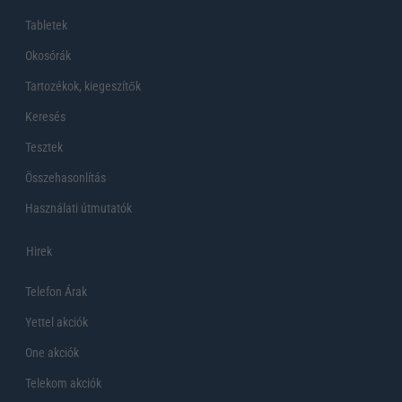
Tabletek
Okosórák
Tartozékok, kiegeszítők
Keresés
Tesztek
Összehasonlítás
Használati útmutatók
Hirek
Telefon Árak
Yettel akciók
One akciók
Telekom akciók