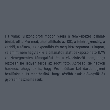
Ha valaki viszont profi módon vágja a fényképezés csínját-
bínját, ott a Pro mód, ahol állítható az ISO, a fehéregyensúly, a
záridő, a fókusz, az exponálás és még hisztogramot is kapott,
valamint nem hagyták ki a pillanatok alatt bekapcsolható RAW
veszteségmentes támogatást és a vízszintezőt sem, hogy
biztosan ne legyen ferde az adott fotó. Apróság, de nagyon
hasznos, ahogy az is, hogy Pro módban két darab egyéni
beállítást el is menthetünk, hogy később csak elővegyük és
gyorsan használhassuk.