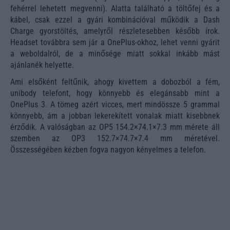
fehérrel lehetett megvenni). Alatta található a töltőfej és a
kábel, csak ezzel a gyári kombinációval működik a Dash
Charge gyorstöltés, amelyről részletesebben később írok.
Headset továbbra sem jár a OnePlus-okhoz, lehet venni gyárit
a weboldalról, de a minősége miatt sokkal inkább mást
ajánlanék helyette.
Ami elsőként feltűnik, ahogy kivettem a dobozból a fém,
unibody telefont, hogy könnyebb és elegánsabb mint a
OnePlus 3. A tömeg azért vicces, mert mindössze 5 grammal
könnyebb, ám a jobban lekerekített vonalak miatt kisebbnek
érződik. A valóságban az OP5 154.2×74.1×7.3 mm mérete áll
szemben az OP3 152.7×74.7×7.4 mm méretével.
Összességében kézben fogva nagyon kényelmes a telefon.