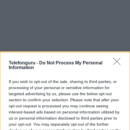
Telefonguru -
Do Not Process My Personal
Information
If you wish to opt-out of the sale, sharing to third parties, or
processing of your personal or sensitive information for
targeted advertising by us, please use the below opt-out
section to confirm your selection. Please note that after your
opt-out request is processed you may continue seeing
A OnePlus 5 kamera tudására főleg azok kíváncsiak, akik már
interest-based ads based on personal information utilized by
márka csúcsmobilját vagy egy előd modellt birtokolnak,
us or personal information disclosed to third parties prior to
ugyanis a OnePlus 3/3T nem remekelt a témában. Hiába
your opt-out. You may separately opt-out of the further
tűéles fotókat készít, valahogy a fókusz nincs meg néha,