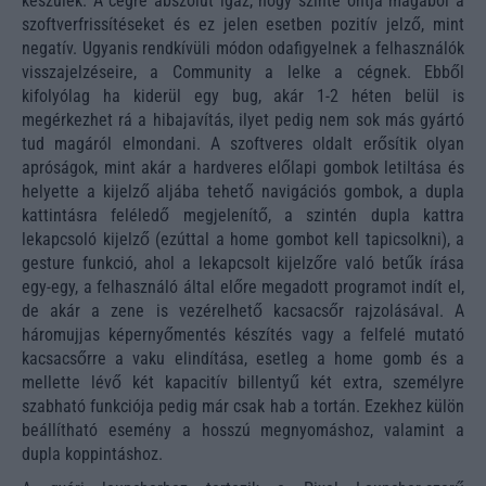
készülék. A cégre abszolút igaz, hogy szinte ontja magából a
szoftverfrissítéseket és ez jelen esetben pozitív jelző, mint
negatív. Ugyanis rendkívüli módon odafigyelnek a felhasználók
visszajelzéseire, a Community a lelke a cégnek. Ebből
kifolyólag ha kiderül egy bug, akár 1-2 héten belül is
megérkezhet rá a hibajavítás, ilyet pedig nem sok más gyártó
tud magáról elmondani. A szoftveres oldalt erősítik olyan
apróságok, mint akár a hardveres előlapi gombok letiltása és
helyette a kijelző aljába tehető navigációs gombok, a dupla
kattintásra feléledő megjelenítő, a szintén dupla kattra
lekapcsoló kijelző (ezúttal a home gombot kell tapicsolkni), a
gesture funkció, ahol a lekapcsolt kijelzőre való betűk írása
egy-egy, a felhasználó által előre megadott programot indít el,
de akár a zene is vezérelhető kacsacsőr rajzolásával. A
háromujjas képernyőmentés készítés vagy a felfelé mutató
kacsacsőrre a vaku elindítása, esetleg a home gomb és a
mellette lévő két kapacitív billentyű két extra, személyre
szabható funkciója pedig már csak hab a tortán. Ezekhez külön
beállítható esemény a hosszú megnyomáshoz, valamint a
dupla koppintáshoz.