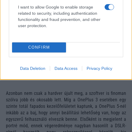
I want to allow Google to enable storage
related to security, including authentication
functionality and fraud prevention, and other
user protection.
CONFIRM
Data Deletion
Data Access
Privacy Policy
Azonban nem csak a hardver újult meg, a szoftver is finoman
szólva jobb és okosabb lett. Míg a OnePlus 3 esetében egy
szinte totál fapados kezelőfelületet kaptunk, a OnePlus 5-nél
inkább az a baj, hogy annyi beállítási lehetőség van, hogy az
egyszerű felhasználó elveszik benne. Elsőként is megjelent a
portré mód, ennek végeredménye nagyban hasonlít a DSLR-