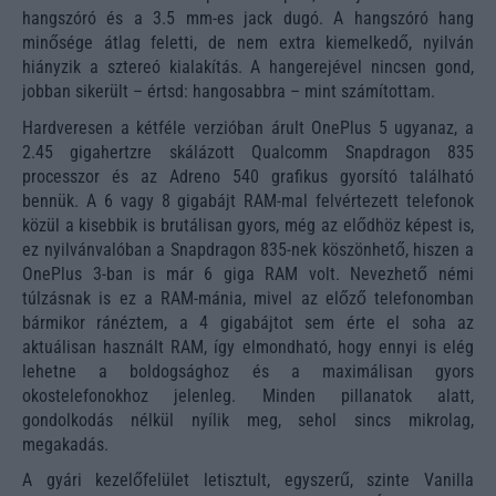
hangszóró és a 3.5 mm-es jack dugó. A hangszóró hang
minősége átlag feletti, de nem extra kiemelkedő, nyilván
hiányzik a sztereó kialakítás. A hangerejével nincsen gond,
jobban sikerült – értsd: hangosabbra – mint számítottam.
Hardveresen a kétféle verzióban árult OnePlus 5 ugyanaz, a
2.45 gigahertzre skálázott Qualcomm Snapdragon 835
processzor és az Adreno 540 grafikus gyorsító található
bennük. A 6 vagy 8 gigabájt RAM-mal felvértezett telefonok
közül a kisebbik is brutálisan gyors, még az elődhöz képest is,
ez nyilvánvalóban a Snapdragon 835-nek köszönhető, hiszen a
OnePlus 3-ban is már 6 giga RAM volt. Nevezhető némi
túlzásnak is ez a RAM-mánia, mivel az előző telefonomban
bármikor ránéztem, a 4 gigabájtot sem érte el soha az
aktuálisan használt RAM, így elmondható, hogy ennyi is elég
lehetne a boldogsághoz és a maximálisan gyors
okostelefonokhoz jelenleg. Minden pillanatok alatt,
gondolkodás nélkül nyílik meg, sehol sincs mikrolag,
megakadás.
A gyári kezelőfelület letisztult, egyszerű, szinte Vanilla