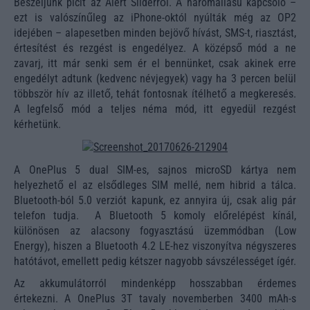
Beszéljünk picit az Alert Sliderről. A háromállású kapcsoló –
ezt is valószínűleg az iPhone-októl nyúlták még az OP2
idejében – alapesetben minden bejövő hívást, SMS-t, riasztást,
értesítést és rezgést is engedélyez. A középső mód a ne
zavarj, itt már senki sem ér el bennünket, csak akinek erre
engedélyt adtunk (kedvenc névjegyek) vagy ha 3 percen belül
többször hív az illető, tehát fontosnak ítélhető a megkeresés.
A legfelső mód a teljes néma mód, itt egyedül rezgést
kérhetünk.
A OnePlus 5 dual SIM-es, sajnos microSD kártya nem
helyezhető el az elsődleges SIM mellé, nem hibrid a tálca.
Bluetooth-ból 5.0 verziót kapunk, ez annyira új, csak alig pár
telefon tudja. A Bluetooth 5 komoly előrelépést kínál,
különösen az alacsony fogyasztású üzemmódban (Low
Energy), hiszen a Bluetooth 4.2 LE-hez viszonyítva négyszeres
hatótávot, emellett pedig kétszer nagyobb sávszélességet ígér.
Az akkumulátorról mindenképp hosszabban érdemes
értekezni. A OnePlus 3T tavaly novemberben 3400 mAh-s