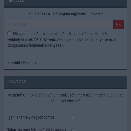
HÍRLEVÉL
Feliratkozás a Telefonguru ingyenes hírlevelére
OK
Elfogadom az
Adatvédelmi és Adatkezelési Tájékoztatót
Ezt a
webhelyet a reCAPTCHA védi. A Google
adatvédelmi irányelve
és a
szolgáltatási feltételek
érvényesek.
Korábbi hírlevelek
SZAVAZÁS
Megérné Önnek telefont váltani csak azért, mert az új modell dupla alap
tárhellyel érkezik?
Igen, a tárhely nagyon fontos
Talán, ha más fejlesztések is vannak