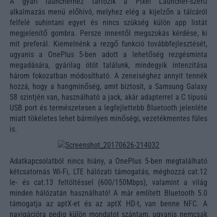
A gyári launcherhez tartozik a Pixel Launcher-szerű
alkalmazás menü előhívó, melyhez elég a kijelzőn a tálcáról
felfelé suhintani egyet és nincs szükség külön app listát
megjelenítő gombra. Persze innentől megszokás kérdése, ki
mit preferál. Kiemelnénk a rezgő funkció továbbfejlesztését,
ugyanis a OnePlus 5-ben adott a lehetőség rezgésminta
megadására, gyárilag ötöt találunk, mindegyik intenzitása
három fokozatban módosítható. A zeneiséghez annyit tennék
hozzá, hogy a hangminőség, amit biztosít, a Samsung Galaxy
S8 szintjén van, használható a jack, akár adapterrel a C típusú
USB port és természetesen a legfejlettebb Bluetooth jelenléte
miatt tökéletes lehet bármilyen minőségi, vezetékmentes füles
is.
Adatkapcsolatból nincs hiány, a OnePlus 5-ben megtalálható
kétcsatornás Wi-Fi, LTE hálózati támogatás, méghozzá cat.12
le- és cat.13 feltöltéssel (600/150Mbps), valamint a világ
minden hálózatán használható! A már említett Bluetooth 5.0
támogatja az aptX-et és az aptX HD-t, van benne NFC. A
navigációra pedig külön mondatot szántam, ugyanis nemcsak