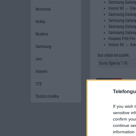
Samsung Galax
Honor 90
↔
Xia
Motorola
Samsung Galax
Samsung Galax
Nokia
Samsung Galax
Samsung Galax
Realme
Huawei P30 Pr
Honor 50
↔
Xia
Samsung
Bal oldali készülék:
vivo
Xiaomi
ZTE
Telefongu
Összes márka
If you wish 
A mobiltelefonok kivála
sensitive in
készüléket szeretnének
confirm you
amikor két készüléket h
continue se
mobiltelefont, és segí
information 