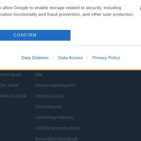
ezik, így a választásuk eltérhet. Azonban azok, akik számára fontos a nagyobb kij
o allow Google to enable storage related to security, including
ékony
cation functionality and fraud prevention, and other user protection.
CONFIRM
Data Deletion
Data Access
Privacy Policy
Telefon Árak
Tanácsdóguru
UjesHasznaltGSM
Yettel akciók
Wiki
One akciók
Internet sebességmérő
Telekom akciók
Virtuális valóság
Telefonkönyvek
Lefedettségi térképek
Letöltési sebesség térkép
Nemzetközi hívószámok