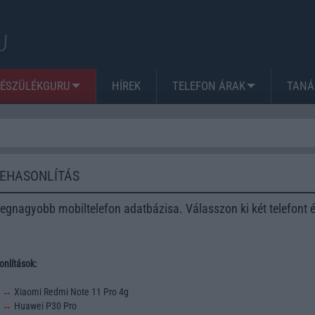
KÉSZÜLÉKGURU
HÍREK
TELEFON ÁRAK
TANÁ
ZEHASONLÍTÁS
egnagyobb mobiltelefon adatbázisa. Válasszon ki két telefont 
nlítások:
3
↔
Xiaomi Redmi Note 11 Pro 4g
2
↔
Huawei P30 Pro