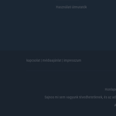
Használati útmutatók
kapcsolat
|
médiaajánlat
|
impresszum
Honlapu
Sajnos mi sem vagyunk tévedhetetlenek, és az ada
A