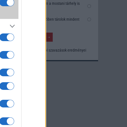
k
Nem, nekem a mostani tárhely is
szésre
elég
Inkább felhőben tárolok mindent
nősége
tos
Korábbi szavazások eredményei
khoz.
ó
kusak
knak.