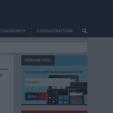
CSADÓGURU
UJESHASZNALTGSM
MENNYIBE KERÜL
Keressen a telefonboltok ajánlatai között!
és