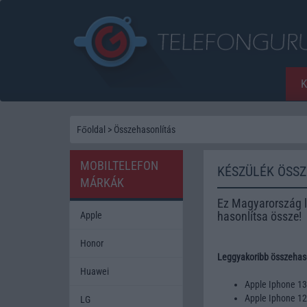
Főoldal
>
Összehasonlítás
MOBILTELEFON
KÉSZÜLÉK ÖSS
MÁRKÁK
Ez Magyarország l
hasonlítsa össze!
Apple
Honor
Leggyakoribb összehaso
Huawei
Apple Iphone 1
Apple Iphone 1
LG