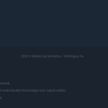
2000 © Minden jog fenntartva - Telefonguru.hu
pszanak.
 eredő károkért felelősséget nem tudunk vállalni.
s!