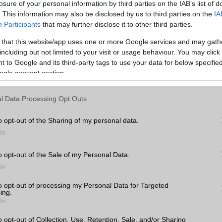
losure of your personal information by third parties on the IAB’s list of
hasonlítása előtt érdemes átgondolni, hogy mire is használnánk a készüléket. Ha
. This information may also be disclosed by us to third parties on the
IA
ználjuk, akkor például fontos lehet a nagy kijelző és a hosszú akkumulátor-
Participants
that may further disclose it to other third parties.
 érdekel, hogy a legújabb és legjobb kamerával rendelkező készüléket szeretnéd,
 that this website/app uses one or more Google services and may gath
including but not limited to your visit or usage behaviour. You may click 
, amikor két mobiltelefont hasonlítunk össze, az ár. A mobiltelefonok széles
 to Google and its third-party tags to use your data for below specifi
ezért fontos, hogy az árakat összehasonlítsuk, és kiválasszuk a legjobb értéket ny
ogle consent section.
tt figyelembe kell vennünk a készülék belső hardverét, amely befolyásolja a készü
l Data Processing Opt Outs
am az egyik legfontosabb tényező, amikor egy mobiltelefont választunk. Az
azt jelenti, hogy mennyi időt tölt a készülék akkumulátora a használat és a töltés
o opt-out of the Sharing of my personal data.
ntos azok számára, akik sokat utaznak, vagy sok időt töltenek el útközben. Az
In
méretének és az energiatakarékos funkcióknak köszönhetően egyes készülékek
az üzemidőt, mint mások.
o opt-out of the Sale of my Personal Data.
s nagyon fontos tényező. A készülékek operációs rendszere befolyásolja a készül
In
ató alkalmazások körét. Az Apple iOS és az Android rendszerrel rendelkező készü
Apple iOS rendszerrel rendelkező készülékek szigorúbb biztonsági szabályokkal é
to opt-out of processing my Personal Data for Targeted
ing.
elkeznek.
In
is meghatározó a választásnál. Az alapvetően a processzor és a memória mérete
o opt-out of Collection, Use, Retention, Sale, and/or Sharing