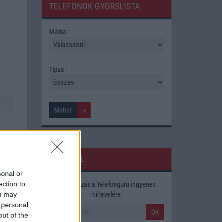
TELEFONOK GYORSLISTA
Márka :
Tipus :
HÍRLEVÉL
sonal or
ection to
Feliratkozás a Telefonguru ingyenes
ára,
hírlevelére
ou may
 personal
OK
out of the