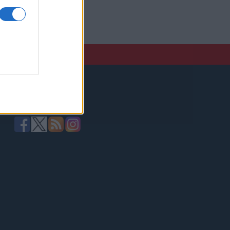
elző,
Kövessen minket!