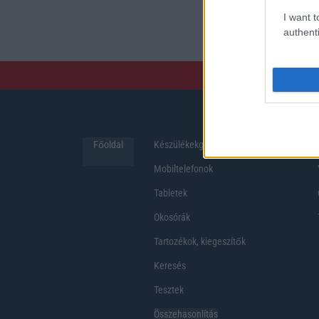
preferenciákkal rendelk
I want t
hosszabb üzemidő, hat
authenti
Főoldal
Készülékekguru
Hirek
Mobiltelefonok
Tabletek
Okosórák
Tartozékok, kiegeszítők
Keresés
Tesztek
Összehasonlítás