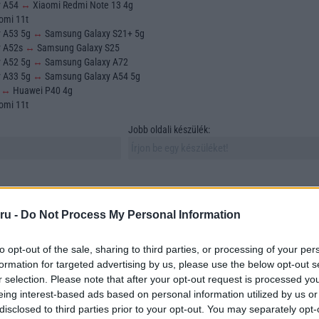
y A54
↔
Xiaomi Redmi Note 13 4g
omi 11t
y A53 5g
↔
Samsung Galaxy S21+ 5g
y A52s
↔
Samsung Galaxy S25
y A52 5g
↔
Samsung Galaxy A72
y A33 5g
↔
Samsung Galaxy A54 5g
o
↔
Huawei P40 4g
omi 11t
Jobb oldali készülék:
ru -
Do Not Process My Personal Information
to opt-out of the sale, sharing to third parties, or processing of your per
sztása és összehasonlítása az egyik legfontosabb feladat azok számára, akik új
formation for targeted advertising by us, please use the below opt-out s
 vásárolni. A mobiltelefonok sokfélesége azonban számos szempontot vonz mag
r selection. Please note that after your opt-out request is processed y
asonlítunk össze. Ebben a cikkben összehasonlítunk két szabadon választott
eing interest-based ads based on personal information utilized by us or
tünk megtalálni azokat az elemeket, amelyek a döntésünket meghatározzák.
disclosed to third parties prior to your opt-out. You may separately opt-