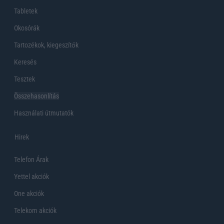
Tabletek
Okosórák
Tartozékok, kiegeszítők
Keresés
Tesztek
Összehasonlítás
Használati útmutatók
Hirek
Telefon Árak
Yettel akciók
One akciók
Telekom akciók