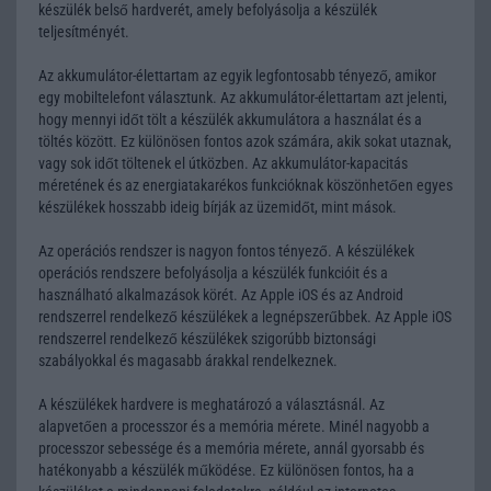
készülék belső hardverét, amely befolyásolja a készülék
teljesítményét.
Az akkumulátor-élettartam az egyik legfontosabb tényező, amikor
egy mobiltelefont választunk. Az akkumulátor-élettartam azt jelenti,
hogy mennyi időt tölt a készülék akkumulátora a használat és a
töltés között. Ez különösen fontos azok számára, akik sokat utaznak,
vagy sok időt töltenek el útközben. Az akkumulátor-kapacitás
méretének és az energiatakarékos funkcióknak köszönhetően egyes
készülékek hosszabb ideig bírják az üzemidőt, mint mások.
Az operációs rendszer is nagyon fontos tényező. A készülékek
operációs rendszere befolyásolja a készülék funkcióit és a
használható alkalmazások körét. Az Apple iOS és az Android
rendszerrel rendelkező készülékek a legnépszerűbbek. Az Apple iOS
rendszerrel rendelkező készülékek szigorúbb biztonsági
szabályokkal és magasabb árakkal rendelkeznek.
A készülékek hardvere is meghatározó a választásnál. Az
alapvetően a processzor és a memória mérete. Minél nagyobb a
processzor sebessége és a memória mérete, annál gyorsabb és
hatékonyabb a készülék működése. Ez különösen fontos, ha a