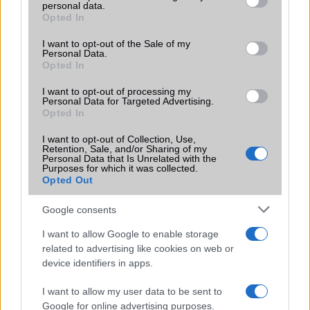
LG
personal data.
grant or deny consent to Google and its third-party tags to
Opted In
use your data for below specified purposes in below Google
Motorola
consent section.
I want to opt-out of the Sale of my
Personal Data.
Nokia
Opted In
Realme
I want to opt-out of processing my
Personal Data for Targeted Advertising.
Opted In
Samsung
I want to opt-out of Collection, Use,
Vivo
Retention, Sale, and/or Sharing of my
Personal Data that Is Unrelated with the
Purposes for which it was collected.
Xiaomi
Opted Out
ZTE
Google consents
Összes márka
I want to allow Google to enable storage
related to advertising like cookies on web or
device identifiers in apps.
Mennyibe kerül
I want to allow my user data to be sent to
Keressen a telefonboltok ajánlatai között!
Google for online advertising purposes.