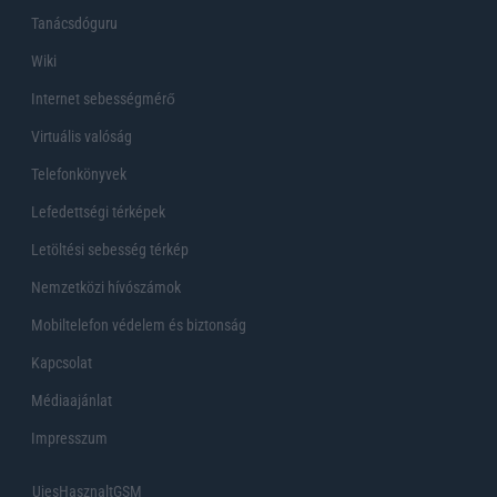
Tanácsdóguru
Wiki
Internet sebességmérő
Virtuális valóság
Telefonkönyvek
Lefedettségi térképek
Letöltési sebesség térkép
Nemzetközi hívószámok
Mobiltelefon védelem és biztonság
Kapcsolat
Médiaajánlat
Impresszum
UjesHasznaltGSM