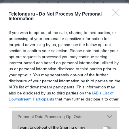
A mobiltelefonok összehasonlítása az ár, az akkumulátor-élettartam,
az operációs rendszer, a hardver, a kamera, az adatvédelem és a
Telefonguru -
Do Not Process My Personal
kialakítás szempontjából döntő fontosságú lehet. Ezek a
Information
szempontok kritikusak ahhoz, hogy megtaláljuk azokat a
mobiltelefonokat, amelyek megfelelnek az igényeinknek és
elvárásainknak.
If you wish to opt-out of the sale, sharing to third parties, or
processing of your personal or sensitive information for
Végül azt is fontos tudni, hogy a mobiltelefonok összehasonlítása
targeted advertising by us, please use the below opt-out
során minden felhasználó egyéni preferenciákkal rendelkezik, így a
section to confirm your selection. Please note that after your
választásuk eltérhet. Azonban azok, akik számára fontos a nagyobb
opt-out request is processed you may continue seeing
kijelző, hosszabb üzemidő, hatékony
interest-based ads based on personal information utilized by
us or personal information disclosed to third parties prior to
your opt-out. You may separately opt-out of the further
disclosure of your personal information by third parties on the
MOBILTELEFON MÁRKÁK
IAB’s list of downstream participants. This information may
also be disclosed by us to third parties on the
IAB’s List of
Apple
Downstream Participants
that may further disclose it to other
third parties.
Honor
Please note that this website/app uses one or more Google
Personal Data Processing Opt Outs
Huawei
services and may gather and store information including but
not limited to your visit or usage behaviour. You may click to
I want to opt-out of the Sharing of my