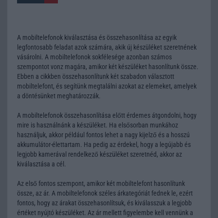
A mobiltelefonok kiválasztása és összehasonlítása az egyik
legfontosabb feladat azok számára, akik új készüléket szeretnének
vásárolni. A mobiltelefonok sokfélesége azonban számos
szempontot vonz magára, amikor két készüléket hasonlítunk össze.
Ebben a cikkben összehasonlítunk két szabadon választott
mobiltelefont, és segítünk megtalálni azokat az elemeket, amelyek
a döntésünket meghatározzák.
A mobiltelefonok összehasonlítása előtt érdemes átgondolni, hogy
mire is használnánk a készüléket. Ha elsősorban munkához
használjuk, akkor például fontos lehet a nagy kijelző és a hosszú
akkumulátor-élettartam. Ha pedig az érdekel, hogy a legújabb és
legjobb kamerával rendelkező készüléket szeretnéd, akkor az
kiválasztása a cél.
Az első fontos szempont, amikor két mobiltelefont hasonlítunk
össze, az ár. A mobiltelefonok széles árkategóriát fednek le, ezért
fontos, hogy az árakat összehasonlítsuk, és kiválasszuk a legjobb
értéket nyújtó készüléket. Az ár mellett figyelembe kell vennünk a