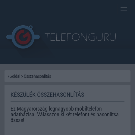
Toggle
naviga
Főoldal
>
Összehasonlítás
KÉSZÜLÉK ÖSSZEHASONLÍTÁS
Ez Magyarország legnagyobb mobiltelefon
adatbázisa. Válasszon ki két telefont és hasonlítsa
össze!