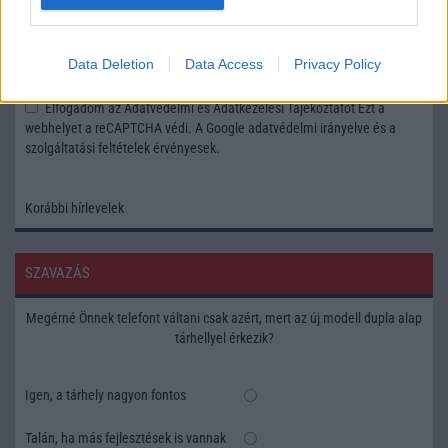
Feliratkozás a Telefonguru ingyenes hírlevelére
Data Deletion
Data Access
Privacy Policy
OK
Elfogadom az
Adatvédelmi és Adatkezelési Tájékoztatót
Ezt a
webhelyet a reCAPTCHA védi. A Google
adatvédelmi irányelve
és a
szolgáltatási feltételek
érvényesek.
Korábbi hírlevelek
SZAVAZÁS
Megérné Önnek telefont váltani csak azért, mert az új modell dupla alap
tárhellyel érkezik?
Igen, a tárhely nagyon fontos
Talán, ha más fejlesztések is vannak