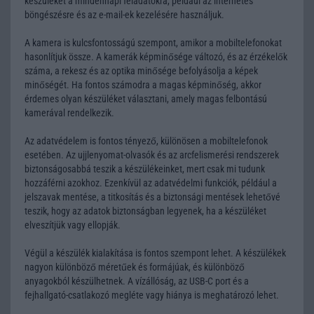
készüléket a mindennapi feladatokra, például az internetes
böngészésre és az e-mail-ek kezelésére használjuk.
A kamera is kulcsfontosságú szempont, amikor a mobiltelefonokat
hasonlítjuk össze. A kamerák képminősége változó, és az érzékelők
száma, a rekesz és az optika minősége befolyásolja a képek
minőségét. Ha fontos számodra a magas képminőség, akkor
érdemes olyan készüléket választani, amely magas felbontású
kamerával rendelkezik.
Az adatvédelem is fontos tényező, különösen a mobiltelefonok
esetében. Az ujjlenyomat-olvasók és az arcfelismerési rendszerek
biztonságosabbá teszik a készülékeinket, mert csak mi tudunk
hozzáférni azokhoz. Ezenkívül az adatvédelmi funkciók, például a
jelszavak mentése, a titkosítás és a biztonsági mentések lehetővé
teszik, hogy az adatok biztonságban legyenek, ha a készüléket
elveszítjük vagy ellopják.
Végül a készülék kialakítása is fontos szempont lehet. A készülékek
nagyon különböző méretűek és formájúak, és különböző
anyagokból készülhetnek. A vízállóság, az USB-C port és a
fejhallgató-csatlakozó megléte vagy hiánya is meghatározó lehet.