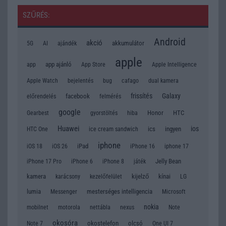
SZŰRÉS:
Android
akció
akkumulátor
5G
AI
ajándék
apple
app
app ajánló
App Store
Apple Intelligence
Apple Watch
bug
bejelentés
cafago
dual kamera
frissítés
Galaxy
facebook
előrendelés
felmérés
google
Honor
HTC
Gearbest
gyorstöltés
hiba
Huawei
ios
ics
ingyen
HTC One
ice cream sandwich
iphone
iPad
iOS 18
iOS 26
iPhone 16
iphone 17
Jelly Bean
iPhone 17 Pro
iPhone 6
iPhone 8
játék
kamera
kijelző
kínai
LG
karácsony
kezelőfelület
lumia
mesterséges intelligencia
Messenger
Microsoft
nokia
mobilnet
motorola
nettábla
nexus
Note
okosóra
okostelefon
olcsó
Note 7
One UI 7