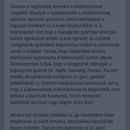
Olvassa el legfrissebb híreinket a mobiltelefonok
világából. Követjük a fejleményeket a mobiltelefonok,
tabletek, okosórák gyártóinál, illetve bemutatjuk a
legújabb trendeket és a mobil kiegészítőket is. A
telefongurun nem csak a legnagyobb gyártókat követjük,
hanem igyekszünk lefedni a piac egészét, és a kisebb
szolgáltatók, gyártókkal kapcsolatos híreket is szemlézzük
szerte a világból. Célunk, hogy oldalainkon minden
telefóniával kapcsolatos érdekességről számot adjunk.
Természetesen tudjuk, hogy a látogatóink többségét a
legnagyobb gyártók (pl. Apple, Samsung, Huawei, Xiaomi)
érdekli, de szeretnénk kielégíteni az igazi „geekek”
érdeklődését is. Emellett rendszeresen bemutatjuk, azt is,
hogy a legkeresettebb mobiltelefonok és kiegészítők, mint
például a bluetooth headsetek, hol és mennyiért
kaphatóak akciósan vagy nagyon olcsó áron.
Minden hírt ellátunk cimkékkel is, így könnyebben lehet
megkeresni az adott témához, készülékhez kapcsolódó
összes hírünket. Egyszerűen kattintson rá az adott