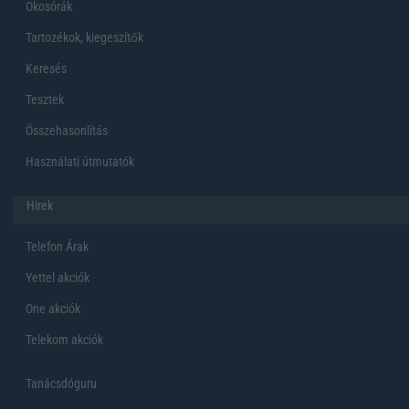
Okosórák
Tartozékok, kiegeszítők
Keresés
Tesztek
Összehasonlítás
Használati útmutatók
Hirek
Telefon Árak
Yettel akciók
One akciók
Telekom akciók
Tanácsdóguru