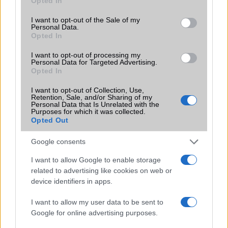
Opted In
use your data for below specified purposes in below Google
Motorola
consent section.
I want to opt-out of the Sale of my
Personal Data.
Nokia
Opted In
Realme
I want to opt-out of processing my
Personal Data for Targeted Advertising.
Samsung
Opted In
I want to opt-out of Collection, Use,
Vivo
Retention, Sale, and/or Sharing of my
Personal Data that Is Unrelated with the
Purposes for which it was collected.
Xiaomi
Opted Out
ZTE
Google consents
Összes márka
I want to allow Google to enable storage
related to advertising like cookies on web or
device identifiers in apps.
Mennyibe kerül
I want to allow my user data to be sent to
Keressen a telefonboltok ajánlatai között!
Google for online advertising purposes.