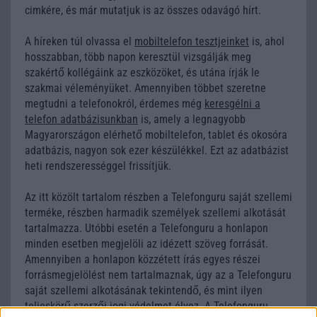
cimkére, és már mutatjuk is az összes odavágó hírt.
A híreken túl olvassa el
mobiltelefon tesztjeinket
is, ahol
hosszabban, több napon keresztül vizsgálják meg
szakértő kollégáink az eszközöket, és utána írják le
szakmai véleményüket. Amennyiben többet szeretne
megtudni a telefonokról, érdemes még
keresgélni a
telefon adatbázisunkban
is, amely a legnagyobb
Magyarországon elérhető mobiltelefon, tablet és okosóra
adatbázis, nagyon sok ezer készülékkel. Ezt az adatbázist
heti rendszerességgel frissítjük.
Az itt közölt tartalom részben a Telefonguru saját szellemi
terméke, részben harmadik személyek szellemi alkotását
tartalmazza. Utóbbi esetén a Telefonguru a honlapon
minden esetben megjelöli az idézett szöveg forrását.
Amennyiben a honlapon közzétett írás egyes részei
forrásmegjelölést nem tartalmaznak, úgy az a Telefonguru
saját szellemi alkotásának tekintendő, és mint ilyen
teljeskörű szerzői jogi védelmet élvez. A Telefonguru