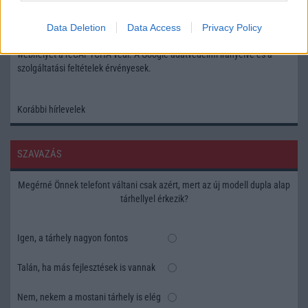
OK
Data Deletion
Data Access
Privacy Policy
Elfogadom az
Adatvédelmi és Adatkezelési Tájékoztatót
Ezt a
webhelyet a reCAPTCHA védi. A Google
adatvédelmi irányelve
és a
szolgáltatási feltételek
érvényesek.
Korábbi hírlevelek
SZAVAZÁS
Megérné Önnek telefont váltani csak azért, mert az új modell dupla alap
tárhellyel érkezik?
Igen, a tárhely nagyon fontos
Talán, ha más fejlesztések is vannak
Nem, nekem a mostani tárhely is elég