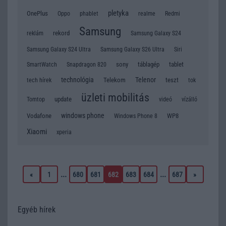
pletyka
OnePlus
Oppo
phablet
realme
Redmi
Samsung
rekord
reklám
Samsung Galaxy S24
Samsung Galaxy S24 Ultra
Samsung Galaxy S26 Ultra
Siri
sony
táblagép
tablet
SmartWatch
Snapdragon 820
technológia
Telenor
Telekom
teszt
tok
tech hírek
üzleti mobilitás
update
Tomtop
videó
vízálló
windows phone
Vodafone
WP8
Windows Phone 8
Xiaomi
xperia
...
...
«
1
680
681
682
683
684
687
»
Egyéb hírek