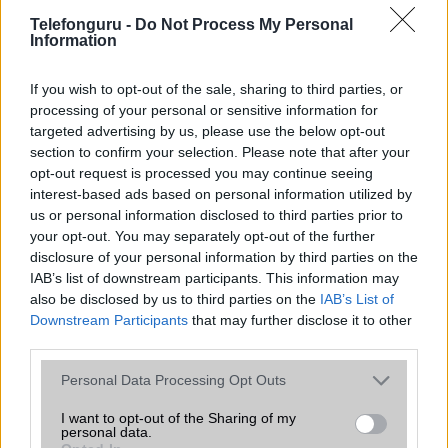
ezúton hozzájárulását adja a közzétett szellemi
Telefonguru -
Do Not Process My Personal
termékeinek idézéséhez, az általános törvényi
Information
követelmények teljesítésén kívül a
Telefonguru.hu
név és
URL megjelölés feltüntetése esetén. Ha bárki az idézésen
If you wish to opt-out of the sale, sharing to third parties, or
túl a Telefonguru valamely szellemi alkotását teljes
processing of your personal or sensitive information for
terjedelemben kívánná átvenni, úgy köteles ehhez a
targeted advertising by us, please use the below opt-out
Telefonguru előzetes hozzájárulását beszerezni. Fenti
section to confirm your selection. Please note that after your
szabályozás értelemszerűen kiterjed a Telefonguru által
opt-out request is processed you may continue seeing
kiküldött hírlevelek tartalmára is.
interest-based ads based on personal information utilized by
us or personal information disclosed to third parties prior to
your opt-out. You may separately opt-out of the further
MOBILTELEFON MÁRKÁK
disclosure of your personal information by third parties on the
IAB’s list of downstream participants. This information may
also be disclosed by us to third parties on the
IAB’s List of
Apple
Downstream Participants
that may further disclose it to other
third parties.
Honor
Please note that this website/app uses one or more Google
Personal Data Processing Opt Outs
Huawei
services and may gather and store information including but
not limited to your visit or usage behaviour. You may click to
I want to opt-out of the Sharing of my
LG
personal data.
grant or deny consent to Google and its third-party tags to