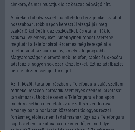
cimkére, és már mutatjuk is az összes odavágó hírt.
A híreken túl olvassa el
mobiltelefon tesztjeinket
is, ahol
hosszabban, több napon keresztül vizsgálják meg
szakértő kollégáink az eszközöket, és utána írják le
szakmai véleményüket. Amennyiben többet szeretne
megtudni a telefonokról, érdemes még
keresgélni a
telefon adatbázisunkban
is, amely a legnagyobb
Magyarországon elérhető mobiltelefon, tablet és okosóra
adatbázis, nagyon sok ezer készülékkel. Ezt az adatbázist
heti rendszerességgel frissítjük.
Az itt közölt tartalom részben a Telefonguru saját szellemi
terméke, részben harmadik személyek szellemi alkotását
tartalmazza. Utóbbi esetén a Telefonguru a honlapon
minden esetben megjelöli az idézett szöveg forrását.
Amennyiben a honlapon közzétett írás egyes részei
forrásmegjelölést nem tartalmaznak, úgy az a Telefonguru
saját szellemi alkotásának tekintendő, és mint ilyen
teljeskörű szerzői jogi védelmet élvez. A Telefonguru