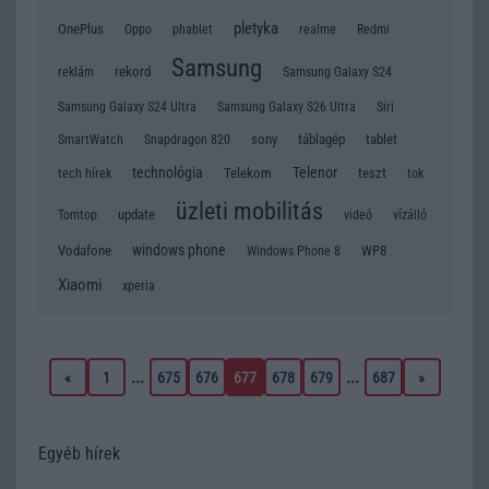
pletyka
OnePlus
Oppo
phablet
realme
Redmi
Samsung
rekord
reklám
Samsung Galaxy S24
Samsung Galaxy S24 Ultra
Samsung Galaxy S26 Ultra
Siri
sony
táblagép
tablet
SmartWatch
Snapdragon 820
technológia
Telenor
Telekom
teszt
tok
tech hírek
üzleti mobilitás
update
Tomtop
videó
vízálló
windows phone
Vodafone
WP8
Windows Phone 8
Xiaomi
xperia
...
...
«
1
675
676
677
678
679
687
»
Egyéb hírek