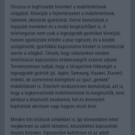
Olvassa el legfrissebb híreinket a mobiltelefonok
világából. Követjük a fejleményeket a mobiltelefonok,
tabletek, okosórák gyártóinál, illetve bemutatjuk a
legújabb trendeket és a mobil kiegészítőket is. A
telefongurun nem csak a legnagyobb gyártókat követjük,
hanem igyekszünk lefedni a piac egészét, és a kisebb
szolgáltatók, gyártókkal kapcsolatos híreket is szemlézzük
szerte a világból. Célunk, hogy oldalainkon minden
telefóniával kapcsolatos érdekességről számot adjunk.
Természetesen tudjuk, hogy a látogatóink többségét a
legnagyobb gyártók (pl. Apple, Samsung, Huawei, Xiaomi)
érdekli, de szeretnénk kielégíteni az igazi „geekek”
érdeklődését is. Emellett rendszeresen bemutatjuk, azt is,
hogy a legkeresettebb mobiltelefonok és kiegészítők, mint
például a bluetooth headsetek, hol és mennyiért
kaphatóak akciósan vagy nagyon olcsó áron.
Minden hírt ellátunk cimkékkel is, így könnyebben lehet
megkeresni az adott témához, készülékhez kapcsolódó
összes hírünket. Egyszerűen kattintson rá az adott