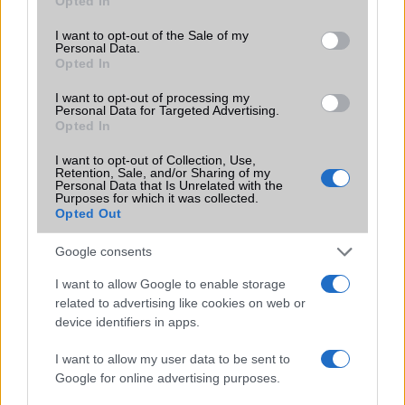
Opted In
use your data for below specified purposes in below Google
Motorola
consent section.
I want to opt-out of the Sale of my
Personal Data.
Nokia
Opted In
Oppo
I want to opt-out of processing my
Personal Data for Targeted Advertising.
Samsung
Opted In
I want to opt-out of Collection, Use,
Vivo
Retention, Sale, and/or Sharing of my
Personal Data that Is Unrelated with the
Purposes for which it was collected.
Xiaomi
Opted Out
ZTE
Google consents
Összes márka
I want to allow Google to enable storage
related to advertising like cookies on web or
device identifiers in apps.
Mennyibe kerül
I want to allow my user data to be sent to
Keressen a telefonboltok ajánlatai között!
Google for online advertising purposes.