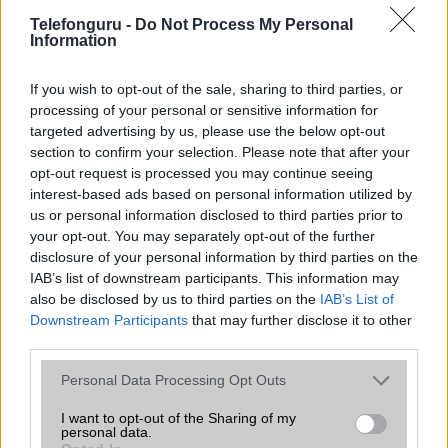
ezúton hozzájárulását adja a közzétett szellemi
Telefonguru -
Do Not Process My Personal
termékeinek idézéséhez, az általános törvényi
Information
követelmények teljesítésén kívül a
Telefonguru.hu
név és
URL megjelölés feltüntetése esetén. Ha bárki az idézésen
If you wish to opt-out of the sale, sharing to third parties, or
túl a Telefonguru valamely szellemi alkotását teljes
processing of your personal or sensitive information for
terjedelemben kívánná átvenni, úgy köteles ehhez a
targeted advertising by us, please use the below opt-out
Telefonguru előzetes hozzájárulását beszerezni. Fenti
section to confirm your selection. Please note that after your
szabályozás értelemszerűen kiterjed a Telefonguru által
opt-out request is processed you may continue seeing
kiküldött hírlevelek tartalmára is.
interest-based ads based on personal information utilized by
us or personal information disclosed to third parties prior to
your opt-out. You may separately opt-out of the further
MOBILTELEFON MÁRKÁK
disclosure of your personal information by third parties on the
IAB’s list of downstream participants. This information may
also be disclosed by us to third parties on the
IAB’s List of
Apple
Downstream Participants
that may further disclose it to other
third parties.
Honor
Please note that this website/app uses one or more Google
Personal Data Processing Opt Outs
Huawei
services and may gather and store information including but
not limited to your visit or usage behaviour. You may click to
I want to opt-out of the Sharing of my
LG
personal data.
grant or deny consent to Google and its third-party tags to