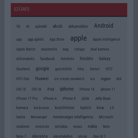
SZŰRÉS:
Android
akció
akkumulátor
5G
AI
ajándék
apple
app
app ajánló
App Store
Apple Intelligence
Apple Watch
bug
bejelentés
cafago
dual kamera
frissítés
Galaxy
facebook
előrendelés
felmérés
google
Honor
HTC
Gearbest
gyorstöltés
hiba
Huawei
ios
ics
ingyen
HTC One
ice cream sandwich
iphone
iPad
iOS 18
iOS 26
iPhone 16
iphone 17
Jelly Bean
iPhone 17 Pro
iPhone 6
iPhone 8
játék
kamera
kijelző
kínai
LG
karácsony
kezelőfelület
lumia
mesterséges intelligencia
Messenger
Microsoft
nokia
mobilnet
motorola
nettábla
nexus
Note
okosóra
okostelefon
olcsó
Note 7
One UI 7