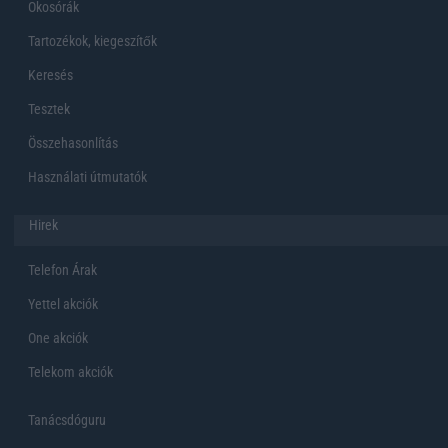
Okosórák
Tartozékok, kiegeszítők
Keresés
Tesztek
Összehasonlítás
Használati útmutatók
Hirek
Telefon Árak
Yettel akciók
One akciók
Telekom akciók
Tanácsdóguru