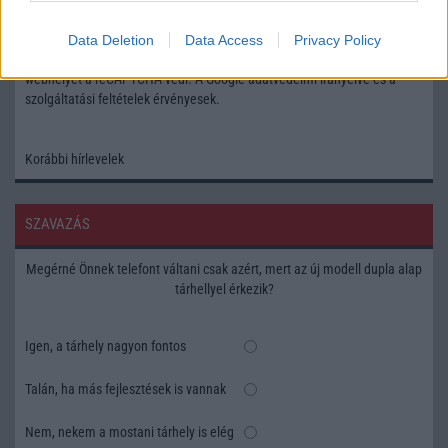
OK
Data Deletion
Data Access
Privacy Policy
Elfogadom az
Adatvédelmi és Adatkezelési Tájékoztatót
Ezt a
webhelyet a reCAPTCHA védi. A Google
adatvédelmi irányelve
és a
szolgáltatási feltételek
érvényesek.
Korábbi hírlevelek
SZAVAZÁS
Megérné Önnek telefont váltani csak azért, mert az új modell dupla alap
tárhellyel érkezik?
Igen, a tárhely nagyon fontos
Talán, ha más fejlesztések is vannak
Nem, nekem a mostani tárhely is elég