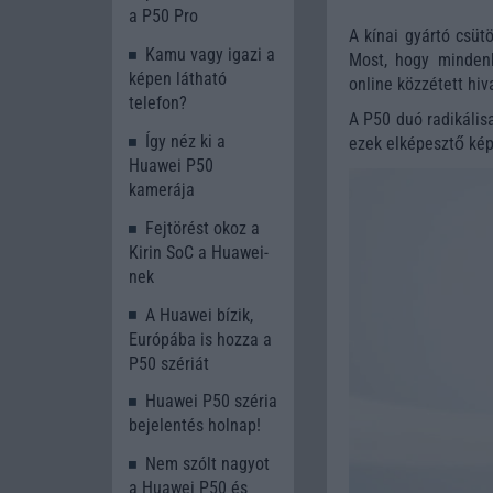
a P50 Pro
A kínai gyártó csüt
Kamu vagy igazi a
Most, hogy mindenk
képen látható
online közzétett hiv
telefon?
A P50 duó radikális
Így néz ki a
ezek elképesztő kép
Huawei P50
kamerája
Fejtörést okoz a
Kirin SoC a Huawei-
nek
A Huawei bízik,
Európába is hozza a
P50 szériát
Huawei P50 széria
bejelentés holnap!
Nem szólt nagyot
a Huawei P50 és