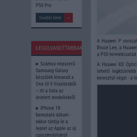
P50 Pro
További hírek
A Huawei P sorozat 
LEGOLVASOTTABBAK
Bruce Lee, a Huawei
a P50 termékcsalád 
Számos népszerű
A Huawei XD Optics
Samsung Galaxy
lehető legközelebb
készülék kimarad a
keresztül végzi - a 
One UI 9 frissítésből
– itt a lista az
érintett modellekről
iPhone 18
bemutató dátum -
ekkor rántja le a
leplet az Apple az új
csúcsmobilokról