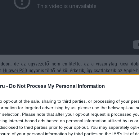
ideón, de az ügyvezető nem említette, az a viszonylag kicsi dob
 a
Huawei P50
ugyanis töltő nélkül érkezik, így csatlakozik az Apple-
 a felhasználóbarát lépésben.
ru -
Do Not Process My Personal Information
to opt-out of the sale, sharing to third parties, or processing of your per
formation for targeted advertising by us, please use the below opt-out s
r selection. Please note that after your opt-out request is processed y
eing interest-based ads based on personal information utilized by us or
disclosed to third parties prior to your opt-out. You may separately opt-
losure of your personal information by third parties on the IAB’s list of