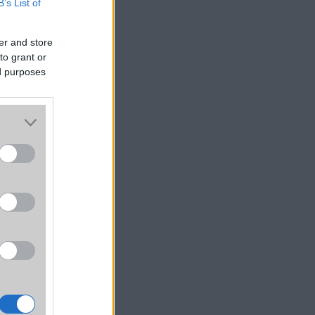
B’s List of
er and store
to grant or
ed purposes