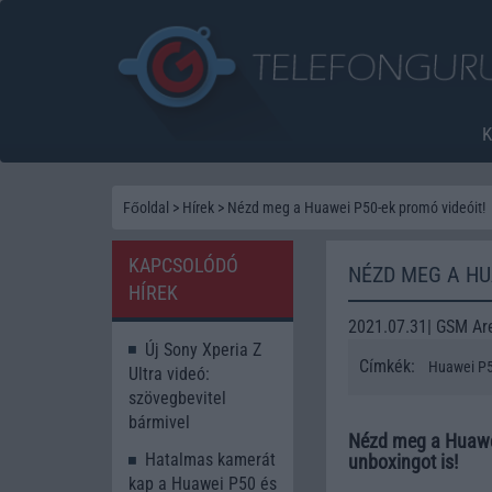
Főoldal
>
Hírek
>
Nézd meg a Huawei P50-ek promó videóit!
KAPCSOLÓDÓ
NÉZD MEG A HU
HÍREK
2021.07.31| GSM Ar
Új Sony Xperia Z
Címkék:
Huawei P
Ultra videó:
szövegbevitel
bármivel
Nézd meg a Huawei
Hatalmas kamerát
unboxingot is!
kap a Huawei P50 és