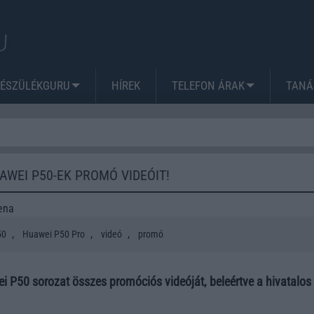
KÉSZÜLÉKGURU
HÍREK
TELEFON ÁRAK
TANÁ
AWEI P50-EK PROMÓ VIDEÓIT!
ena
,
,
,
50
Huawei P50 Pro
videó
promó
 P50 sorozat összes promóciós videóját, beleértve a hivatalos