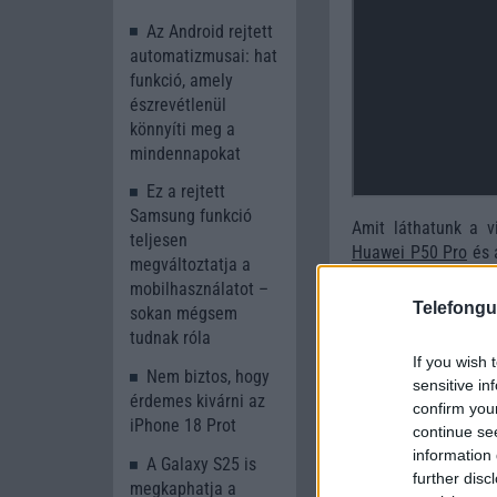
Az Android rejtett
automatizmusai: hat
funkció, amely
észrevétlenül
könnyíti meg a
mindennapokat
Ez a rejtett
Samsung funkció
Amit láthatunk a v
teljesen
Huawei P50 Pro
és
megváltoztatja a
a Samsunghoz ebben
mobilhasználatot –
Telefongu
sokan mégsem
tudnak róla
If you wish 
Nem biztos, hogy
sensitive in
érdemes kivárni az
confirm you
iPhone 18 Prot
continue se
information 
A Galaxy S25 is
further disc
megkaphatja a