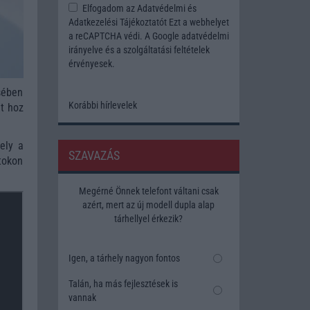
Elfogadom az
Adatvédelmi és
Adatkezelési Tájékoztatót
Ezt a webhelyet
a reCAPTCHA védi. A Google
adatvédelmi
irányelve
és a
szolgáltatási feltételek
érvényesek.
sében
Korábbi hírlevelek
t hoz
ely a
SZAVAZÁS
tokon
Megérné Önnek telefont váltani csak
azért, mert az új modell dupla alap
tárhellyel érkezik?
Igen, a tárhely nagyon fontos
Talán, ha más fejlesztések is
vannak