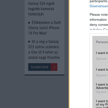
participants
Galaxy S26 egyik
Downstream 
legjobb kamerás
funkcióját
Please note
information 
Élőképeken a Dark
deny consent
Cherry színű iPhone
in below Go
18 Pro Max!
Itt a vég a Galaxy
Persona
S23 széria számára:
a One UI 9 lehet az
I want t
utolsó nagy frissítés
Opted 
További hírek
I want t
Opted 
I want 
Advertis
Opted 
I want t
of my P
was col