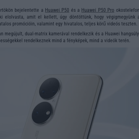
örtökön bejelentette a
Huawei P50
és a
Huawei P50 Pro
okostelefon
i elolvasta, amit el kellett, úgy döntöttünk, hogy végigmegyünk 
atalos promócióin, valamint egy hivatalos, teljes körű videós teszten.
an megújult, dual-matrix kamerával rendelkezik és a Huawei hangsúly
ességekkel rendelkeznek mind a fényképek, mind a videók terén.