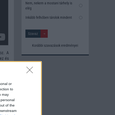
Nem, nekem a mostani tárhely is
elég
Inkább felhőben tárolok mindent
Korábbi szavazások eredményei
oz. A
hez és
sonal or
ection to
ou may
 personal
out of the
 downstream