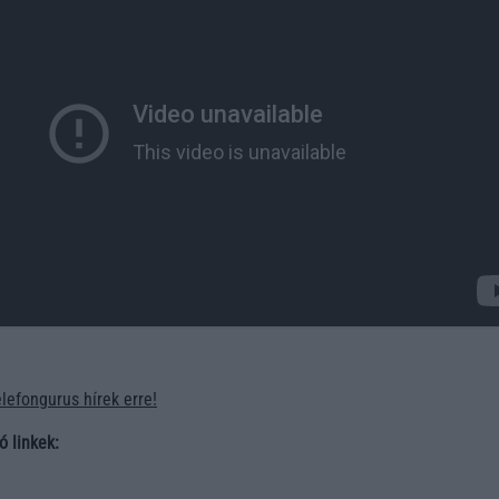
elefongurus hírek erre!
ó linkek: