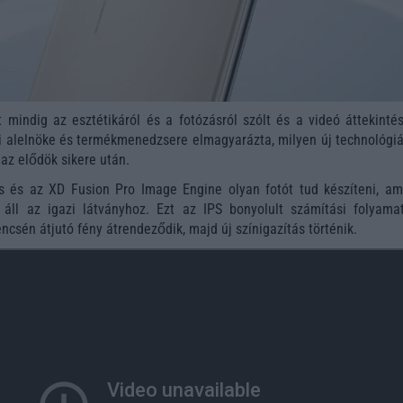
mindig az esztétikáról és a fotózásról szólt és a videó áttekinté
 alelnöke és termékmenedzsere elmagyarázta, milyen új technológiá
az elődök sikere után.
 és az XD Fusion Pro Image Engine olyan fotót tud készíteni, am
 áll az igazi látványhoz. Ezt az IPS bonyolult számítási folyama
lencsén átjutó fény átrendeződik, majd új színigazítás történik.