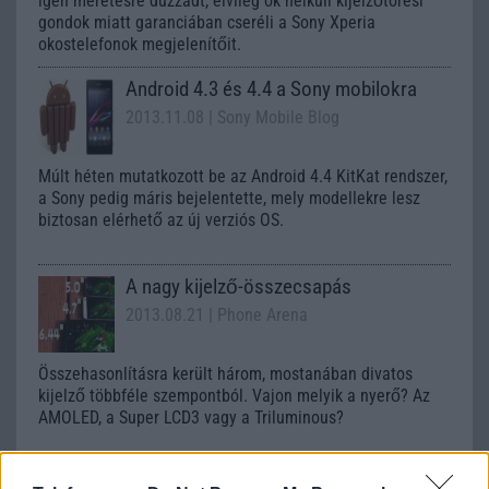
igen méretesre duzzadt, elvileg ok nélküli kijelzőtörési
gondok miatt garanciában cseréli a Sony Xperia
okostelefonok megjelenítőit.
Android 4.3 és 4.4 a Sony mobilokra
2013.11.08
| Sony Mobile Blog
Múlt héten mutatkozott be az Android 4.4 KitKat rendszer,
a Sony pedig máris bejelentette, mely modellekre lesz
biztosan elérhető az új verziós OS.
A nagy kijelző-összecsapás
2013.08.21
| Phone Arena
Összehasonlításra került három, mostanában divatos
kijelző többféle szempontból. Vajon melyik a nyerő? Az
AMOLED, a Super LCD3 vagy a Triluminous?
A Sony álcázza mobiljait?