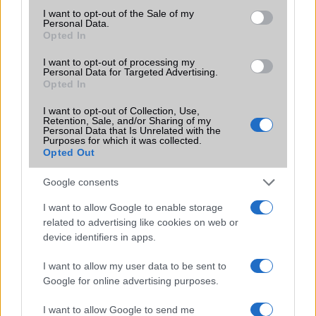
consent section.
Itt a japán óriásmobil, a vízálló Sony Xperia Z Ultra
I want to opt-out of the Sale of my
Personal Data.
Opted In
Lilában a Sony Xperia Z Ultra
I want to opt-out of processing my
Nokia Lumia 1020: fotózz, aztán zoomolj!
Personal Data for Targeted Advertising.
Opted In
További hírek
I want to opt-out of Collection, Use,
Retention, Sale, and/or Sharing of my
Personal Data that Is Unrelated with the
Purposes for which it was collected.
Opted Out
LEGOLVASOTTABBAK
Google consents
Számos népszerű Samsung Galaxy készülék kimarad a One
UI 9 frissítésből – itt a lista az érintett modellekről
I want to allow Google to enable storage
related to advertising like cookies on web or
iPhone 18 bemutató dátum - ekkor rántja le a leplet az
device identifiers in apps.
Apple az új csúcsmobilokról
I want to allow my user data to be sent to
Az Android rejtett automatizmusai: hat funkció, amely
Google for online advertising purposes.
észrevétlenül könnyíti meg a mindennapokat
Ez a rejtett Samsung funkció teljesen megváltoztatja a
I want to allow Google to send me