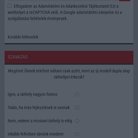
Elfogadom az
Adatvédelmi és Adatkezelési Tájékoztatót
Ezt a
webhelyet a reCAPTCHA védi. A Google
adatvédelmi irányelve
és a
szolgáltatási feltételek
érvényesek.
Korábbi hírlevelek
SZAVAZÁS
Megérné Önnek telefont váltani csak azért, mert az új modell dupla alap
tárhellyel érkezik?
Igen, a tárhely nagyon fontos
Talán, ha más fejlesztések is vannak
Nem, nekem a mostani tárhely is elég
Inkább felhőben tárolok mindent