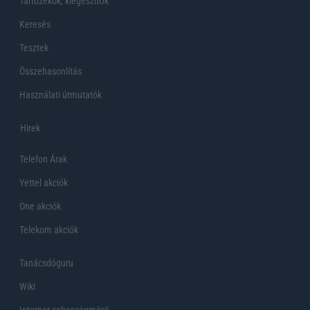
Tartozékok, kiegeszítők
Keresés
Tesztek
Összehasonlítás
Használati útmutatók
Hirek
Telefon Árak
Yettel akciók
One akciók
Telekom akciók
Tanácsdóguru
Wiki