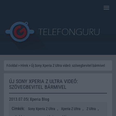
Toggle
naviga
Főoldal
>
Hírek
>
Új Sony Xperia Z Ultra videó: szövegbevitel bármivel
ÚJ SONY XPERIA Z ULTRA VIDEÓ:
SZÖVEGBEVITEL BÁRMIVEL
2013.07.05| Xperia Blog
Címkék:
,
,
,
Sony Xperia Z Ultra
Xperia Z Ultra
Z Ultra