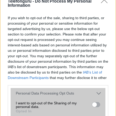
Telefonguru -
Do Not Process My Personal
Information
2013.08.13
| Xperia Blog
If you wish to opt-out of the sale, sharing to third parties, or
A japán gyártó a jelek szerint bevezeti a főleg autóknál
processing of your personal or sensitive information for
látott álcázási lehetőséget, a körbemaszkírozást.
targeted advertising by us, please use the below opt-out
section to confirm your selection. Please note that after your
opt-out request is processed you may continue seeing
interest-based ads based on personal information utilized by
us or personal information disclosed to third parties prior to
your opt-out. You may separately opt-out of the further
disclosure of your personal information by third parties on the
KAPCSOLÓDÓ HÍREK
IAB’s list of downstream participants. This information may
also be disclosed by us to third parties on the
IAB’s List of
Filmsztár lett a Huawei Ascend P1
Downstream Participants
that may further disclose it to other
third parties.
Sony Xperia Z: Make Magic videók Japánból
Please note that this website/app uses one or more Google
Personal Data Processing Opt Outs
Az LG trollkodik a Times Square-en!
services and may gather and store information including but
Xperia Z Ultra: szupervékony phablet a Sonytól
not limited to your visit or usage behaviour. You may click to
I want to opt-out of the Sharing of my
personal data.
grant or deny consent to Google and its third-party tags to
Opted In
Fotókon a Sony Xperia Z Ultra táblagép
use your data for below specified purposes in below Google