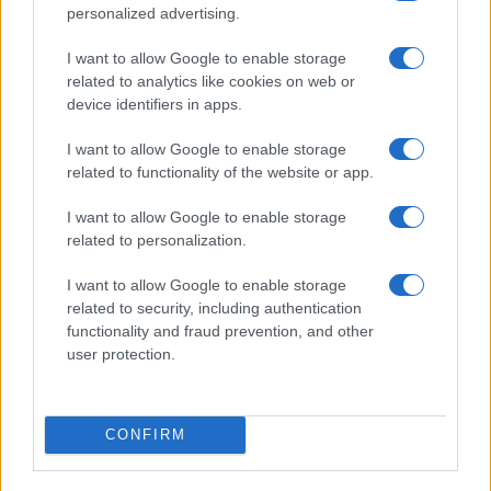
mobilhasználatot – sokan mégsem tudnak róla
personalized advertising.
Nem biztos, hogy érdemes kivárni az iPhone 18 Prot
I want to allow Google to enable storage
related to analytics like cookies on web or
A Galaxy S25 is megkaphatja a Galaxy S26 egyik legjobb
device identifiers in apps.
kamerás funkcióját
I want to allow Google to enable storage
Élőképeken a Dark Cherry színű iPhone 18 Pro Max!
related to functionality of the website or app.
Itt a vég a Galaxy S23 széria számára: a One UI 9 lehet az
utolsó nagy frissítés
I want to allow Google to enable storage
related to personalization.
További hírek
I want to allow Google to enable storage
related to security, including authentication
functionality and fraud prevention, and other
Mennyibe kerül
user protection.
Keressen a telefonboltok ajánlatai között!
CONFIRM