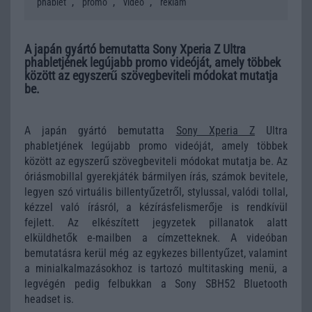
,
,
,
phablet
promo
videó
reklám
A japán gyártó bemutatta Sony Xperia Z Ultra
phabletjének legújabb promo videóját, amely többek
között az egyszerű szövegbeviteli módokat mutatja
be.
A japán gyártó bemutatta
Sony Xperia Z
Ultra
phabletjének legújabb promo videóját, amely többek
között az egyszerű szövegbeviteli módokat mutatja be. Az
óriásmobillal gyerekjáték bármilyen írás, számok bevitele,
legyen szó virtuális billentyűzetről, stylussal, valódi tollal,
kézzel való írásról, a kézírásfelismerője is rendkívül
fejlett. Az elkészített jegyzetek pillanatok alatt
elküldhetők e-mailben a címzetteknek. A videóban
bemutatásra kerül még az egykezes billentyűzet, valamint
a minialkalmazásokhoz is tartozó multitasking menü, a
legvégén pedig felbukkan a Sony SBH52 Bluetooth
headset is.