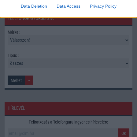
Data Deletion
Data Access
Privacy Policy
TELEFONOK GYORSLISTA
Márka :
Tipus :
HÍRLEVÉL
Feliratkozás a Telefonguru ingyenes hírlevelére
OK