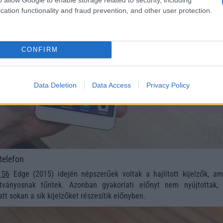
cation functionality and fraud prevention, and other user protection.
CONFIRM
Data Deletion
Data Access
Privacy Policy
 telefon
 S6
Edge (2015) idején népszerűek voltak a hajlított kijelzők, am
átványosnak tűntek. Azonban gyakorlati előnyt nem nyújtottak,
t sokan a sík kijelzőket részesítik előnyben.