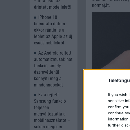
– itt a lista az
normáját.
érintett modellekről
iPhone 18
bemutató dátum -
ekkor rántja le a
leplet az Apple az új
csúcsmobilokról
Az Android rejtett
automatizmusai: hat
funkció, amely
észrevétlenül
könnyíti meg a
Telefongu
mindennapokat
Ez a rejtett
If you wish 
sensitive in
Samsung funkció
confirm you
teljesen
continue se
megváltoztatja a
information 
mobilhasználatot –
further disc
sokan mégsem