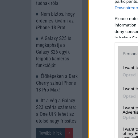
participants
tudnak róla
Downstream 
Nem biztos, hogy
Please note
érdemes kivárni az
A modern billentyű
information 
iPhone 18 Prot
A
BlackBerry Pass
deny consent
trendjét, de nem é
in below Go
A Galaxy S25 is
koncepciót, a felha
megkaphatja a
és kényelmesebb.
Galaxy S26 egyik
Persona
legjobb kamerás
funkcióját
I want t
Opted 
Élőképeken a Dark
Cherry színű iPhone
I want t
18 Pro Max!
Opted 
Itt a vég a Galaxy
S23 széria számára:
I want 
Advertis
a One UI 9 lehet az
Opted 
utolsó nagy frissítés
I want t
További hírek
of my P
was col