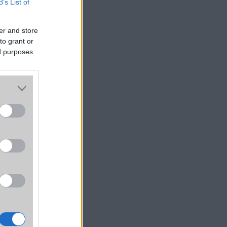
B’s List of
er and store
to grant or
yűzet
ed purposes
ják a
rsabb