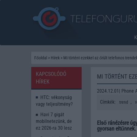
Főoldal
>
Hírek
>
Mi történt ezekkel az őrült telefonos trende
KAPCSOLÓDÓ
MI TÖRTÉNT EZ
HÍREK
2024.12.01| Phone 
HTC: vékonyság
Címkék:
,
trend
r
vagy teljesítmény?
Havi 7 gigát
mobilnetezünk, de
Első ránézésre úgy
ez 2026-ra 30 lesz
gyorsan eltűnnek.