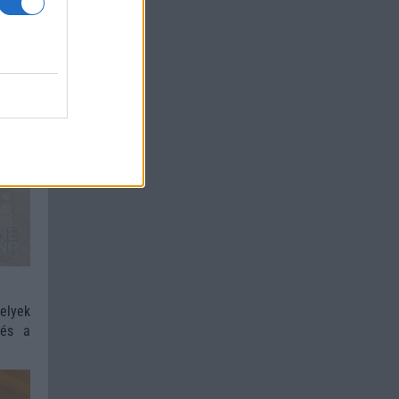
elyek
 és a