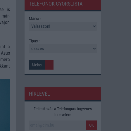
TELEFONOK GYORSLISTA
se is
 már-
Márka :
 vajon
Tipus :
int a
z
Asus
amera
kkant
HÍRLEVÉL
Feliratkozás a Telefonguru ingyenes
hírlevelére
OK