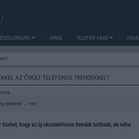
KÉSZÜLÉKGURU
HÍREK
TELEFON ÁRAK
TANÁ
kkel?
EKKEL AZ ŐRÜLT TELEFONOS TRENDEKKEL?
Arena
,
égi telefonok
retró
 tűnhet, hogy az új okostelefonos trendek tartósak, de néha