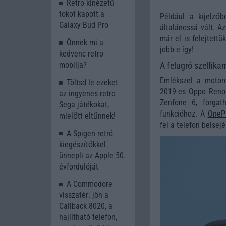
Retro kinézetű
tokot kapott a
Például a kijelző
Galaxy Bud Pro
általánossá vált. A
már el is felejtett
Önnek mi a
jobb-e így!
kedvenc retro
mobilja?
A felugró szelfika
Emlékszel a motoro
Töltsd le ezeket
2019-es
Oppo Reno
az ingyenes retro
Zenfone 6
, forgat
Sega játékokat,
funkcióhoz. A
OneP
mielőtt eltűnnek!
fel a telefon belsejé
A Spigen retró
kiegészítőkkel
ünnepli az Apple 50.
évfordulóját
A Commodore
visszatér: jön a
Callback 8020, a
hajlítható telefon,