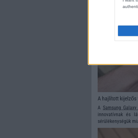
authenti
A hajlított kijelzős
A
Samsung Galaxy
innovatívnak és l
sérülékenységük miat