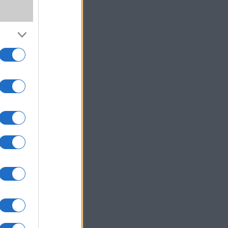
zővel
 mint
ez, a