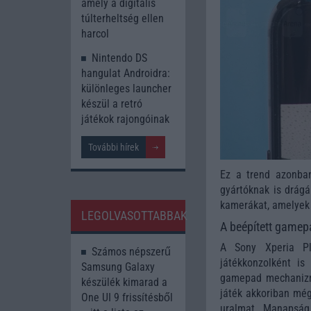
amely a digitális
túlterheltség ellen
harcol
Nintendo DS
hangulat Androidra:
különleges launcher
készül a retró
játékok rajongóinak
További hírek
Ez a trend azonba
gyártóknak is drágá
kamerákat, amelyek
LEGOLVASOTTABBAK
A beépített gamep
A Sony Xperia 
Számos népszerű
játékkonzolként is
Samsung Galaxy
gamepad mechanizmu
készülék kimarad a
játék akkoriban még
One UI 9 frissítésből
uralmat. Manapság