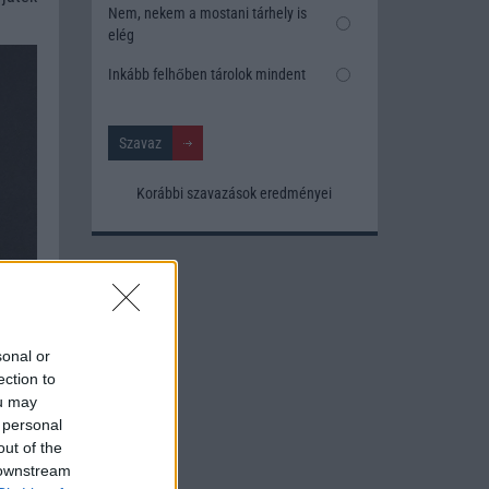
Nem, nekem a mostani tárhely is
elég
Inkább felhőben tárolok mindent
Korábbi szavazások eredményei
sonal or
ection to
ou may
 personal
out of the
 downstream