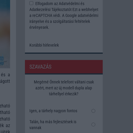
Elfogadom az
Adatvédelmi és
Adatkezelési Tájékoztatót
Ezt a webhelyet
a reCAPTCHA védi. A Google
adatvédelmi
irányelve
és a
szolgáltatási feltételek
érvényesek.
Korábbi hírlevelek
SZAVAZÁS
 és a
vágott
Megérné Önnek telefont váltani csak
azért, mert az új modell dupla alap
tárhellyel érkezik?
zható
Igen, a tárhely nagyon fontos
tható
zható
Talán, ha más fejlesztések is
ék az
vannak
játék