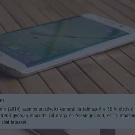
on
one
(2014) számos arckövető kamerát tartalmazott a 3D kijelzős é
trend gyorsan elbukott. Túl drága és felesleges volt, és az Amazo
 kísérletezést.