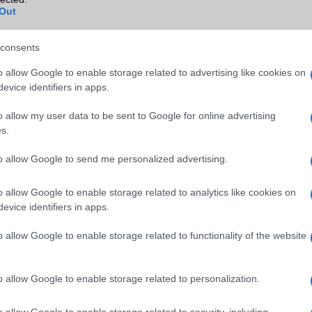
Out
consents
o allow Google to enable storage related to advertising like cookies on
evice identifiers in apps.
o allow my user data to be sent to Google for online advertising
s.
elefonok
to allow Google to send me personalized advertising.
2
(2017) volt az egyik utolsó telefon, amely 16:9 képarányú kijel
e minden telefon keskenyebb és hosszabb képernyőkkel rendelkezik,
o allow Google to enable storage related to analytics like cookies on
rány. Bár a széles kijelzők jobb élményt nyújtottak videónézésh
evice identifiers in apps.
 praktikusabb, mivel könnyebb egy kézzel használni.
o allow Google to enable storage related to functionality of the website
o allow Google to enable storage related to personalization.
o allow Google to enable storage related to security, including