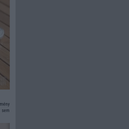
lmény
n sem