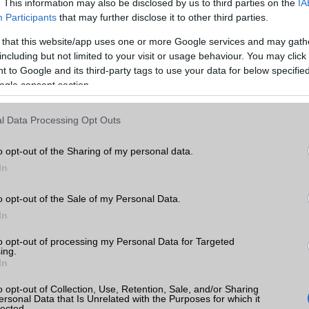
. This information may also be disclosed by us to third parties on the
IA
Participants
that may further disclose it to other third parties.
 that this website/app uses one or more Google services and may gath
zetes telefon
including but not limited to your visit or usage behaviour. You may click 
port
és a Key2 modellek próbálták újjáéleszteni a fizikai billent
 to Google and its third-party tags to use your data for below specifi
rtek el komoly sikereket. Bár egyesek még mindig vonzónak talál
ogle consent section.
sználók többsége elégedett az érintőképernyős gépeléssel, ami gyo
l Data Processing Opt Outs
o opt-out of the Sharing of my personal data.
In
o opt-out of the Sale of my Personal Data.
In
to opt-out of processing my Personal Data for Targeted
ing.
In
o opt-out of Collection, Use, Retention, Sale, and/or Sharing
ersonal Data that Is Unrelated with the Purposes for which it
lected.