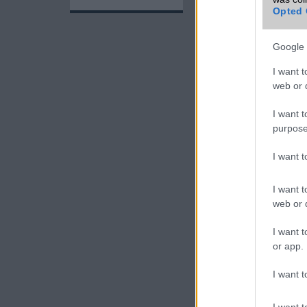
Opted 
Google 
I want t
web or d
I want t
purpose
A széles kijelzős t
I want 
A
Xiaomi Mi Max 
érkezett. Ma szint
I want t
például a 19.5:9 a
web or d
keskenyebb formátum
I want t
or app.
I want t
I want t