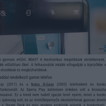
n gyorsan eltűnt. Miért? A mechanikus megoldások sérülékenyek,
bb előállítani őket. A felhasználók inkább elfogadják a kijelzőkbe 
 olcsóbbak és megbízhatóbbak.
addal rendelkező gamer telefon
Play (2011) és a
Nokia N-Gage
(2003) telefonként és hordo
 funkcionált. Az Xperia Play különösen érdekes volt a kicsúszta
sával. Ez a trend nem tudott igazán teret nyerni, mivel a hordo
 újdonság volt, és az érintőképernyős okostelefonok gyorsan átvett
 a Steam Deck és más modern eszközök jelentik a hordozható 