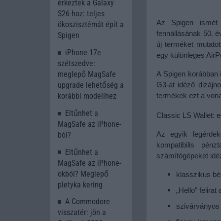
érkeztek a Galaxy
S26-hoz: teljes
Az Spigen ismét e
ökoszisztémát épít a
fennállásának 50. év
Spigen
új terméket mutatot
iPhone 17e
egy különleges AirP
szétszedve:
meglepő MagSafe
A Spigen korábban is
upgrade lehetőség a
G3-at idéző dizájno
korábbi modellhez
termékek ezt a vonal
Eltűnhet a
Classic LS Wallet:
MagSafe az iPhone-
ból?
Az egyik legérde
kompatibilis pén
Eltűnhet a
számítógépeket idézi
MagSafe az iPhone-
okból? Meglepő
klasszikus bé
pletyka kering
„Hello” felirat
A Commodore
szivárványos 
visszatér: jön a