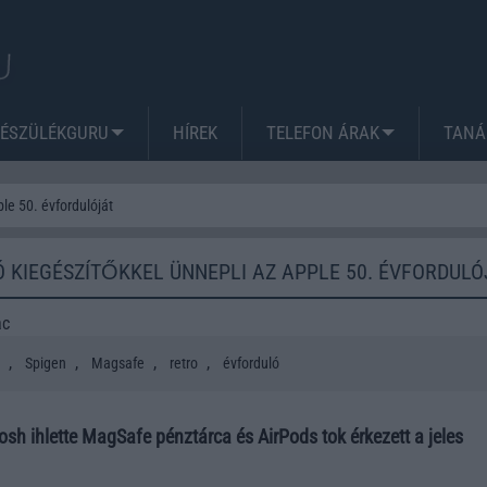
KÉSZÜLÉKGURU
HÍREK
TELEFON ÁRAK
TANÁ
le 50. évfordulóját
Ó KIEGÉSZÍTŐKKEL ÜNNEPLI AZ APPLE 50. ÉVFORDULÓ
ac
,
,
,
,
Spigen
Magsafe
retro
évforduló
sh ihlette MagSafe pénztárca és AirPods tok érkezett a jeles