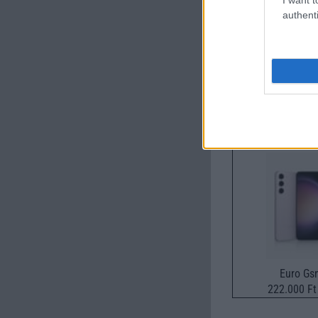
authenti
Új és Használt G
Samsung Gala
Euro Gs
222.000 Ft 