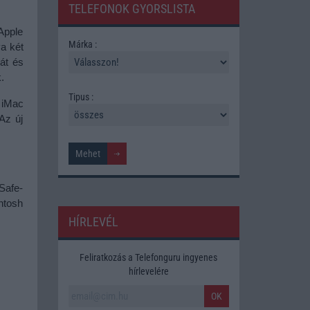
TELEFONOK GYORSLISTA
pple 
Márka :
a két 
t és 
.
Tipus :
 iMac 
z új 
Safe-
tosh 
HÍRLEVÉL
Feliratkozás a Telefonguru ingyenes
hírlevelére
OK