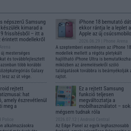
s népszerű Samsung
iPhone 18 bemutató dát
 készülék kimarad a
ekkor rántja le a leplet 
9 frissítésből – itt a
Apple az új csúcsmobil
z érintett modellekről
2026.06.29
| Phone Arena
 Arena
A szeptemberi eseményen az iPhone 18
 új mesterséges
modellek mellett a régóta pletykált
ókat és továbbfejlesztett
hajlítható iPhone Ultra is bemutatkozha
, azonban több korábbi
miközben az áremelésekről szóló
középkategóriás Galaxy
találgatások továbbra is beárnyékolják 
 lesz az út vége.
rajtot.
oid rejtett
Ez a rejtett Samsung
tizmusai: hat
funkció teljesen
ó, amely észrevétlenül
megváltoztatja a
ti meg a
mobilhasználatot – so
mégsem tudnak róla
d Police
2026.07.12
| Android Central
ön alkalmazásokra
Az Edge Panel az egyik leghasznosabb