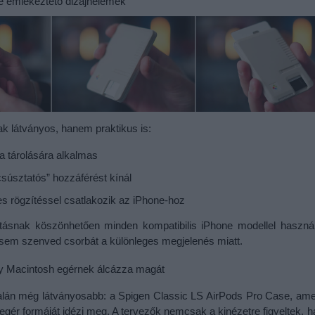
e emlékeztető dizájnelemek
k látványos, hanem praktikus is:
a tárolására alkalmas
csúsztatós” hozzáférést kínál
 rögzítéssel csatlakozik az iPhone-hoz
snak köszönhetően minden kompatibilis iPhone modellel használh
s sem szenved csorbát a különleges megjelenés miatt.
gy Macintosh egérnek álcázza magát
alán még látványosabb: a Spigen Classic LS AirPods Pro Case, amel
egér formáját idézi meg. A tervezők nemcsak a kinézetre figyeltek, 