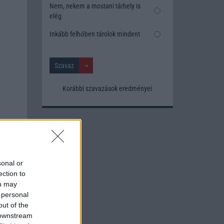
Nem, nekem a mostani tárhely is
elég
Inkább felhőben tárolok mindent
Korábbi szavazások eredményei
sonal or
ection to
ou may
 personal
out of the
 downstream