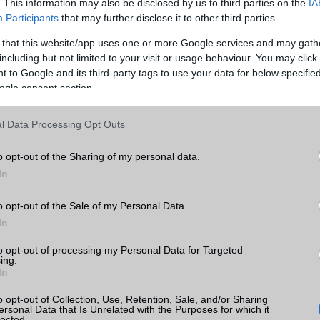
. This information may also be disclosed by us to third parties on the
IA
Participants
that may further disclose it to other third parties.
ionalitás kéz a kézben
 that this website/app uses one or more Google services and may gath
gyértelműen az volt, hogy ötvözze a retró hangulatot a mo
including but not limited to your visit or usage behaviour. You may click 
A visszajelzések alapján ez sikerült is: a pénztárca stabilan tart
 to Google and its third-party tags to use your data for below specifi
k ki, de nem is szorulnak be, az AirPods tok védi a készüléket es
ogle consent section.
nizmus praktikus és játékos egyszerre. Ezek a kiegészítők nem
rantáltan beszédtémát is szolgáltatnak – szinte biztos, hogy máso
l Data Processing Opt Outs
o opt-out of the Sharing of my personal data.
In
ió több termékből áll, köztük:
o opt-out of the Sale of my Personal Data.
In
to opt-out of processing my Personal Data for Targeted
tárca
ing.
In
o opt-out of Collection, Use, Retention, Sale, and/or Sharing
kedvezőek a prémium kivitelhez képest, és a termékek elérhetők pél
ersonal Data that Is Unrelated with the Purposes for which it
lected.
, csomagban is megvásárolhatók.