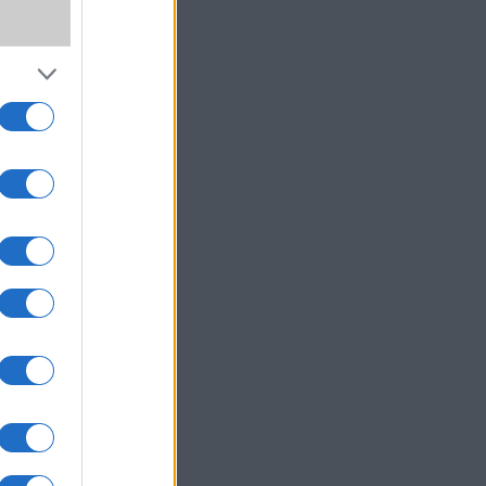
ő már 
anem 
pple 
napi 