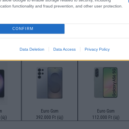
cation functionality and fraud prevention, and other user protection.
CONFIRM
SM kiemelt ajánlatok
Data Deletion
Data Access
Privacy Policy
xy S25
Samsung Galaxy S26 Ultra
Samsung Galaxy A56
m
Euro Gsm
Euro Gsm
(új)
392.000 Ft (új)
112.000 Ft (új)