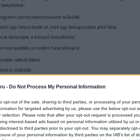
 beépítettek:
 egyben zármechanizmusként működik
elző úgy helyezkedik el, mint egy bekapcsolást jelző fény
sok biztosítják a könnyű hozzáférést
en kompatibilis a modern funkciókkal is:
zeték nélküli töltést
ssel is működik
egy csuklópántot a könnyebb hordozhatóság érdekében
ru -
Do Not Process My Personal Information
to opt-out of the sale, sharing to third parties, or processing of your per
formation for targeted advertising by us, please use the below opt-out s
r selection. Please note that after your opt-out request is processed y
eing interest-based ads based on personal information utilized by us or
disclosed to third parties prior to your opt-out. You may separately opt-
losure of your personal information by third parties on the IAB’s list of
ple AirPods Pro 3 modellel kompatibilis.