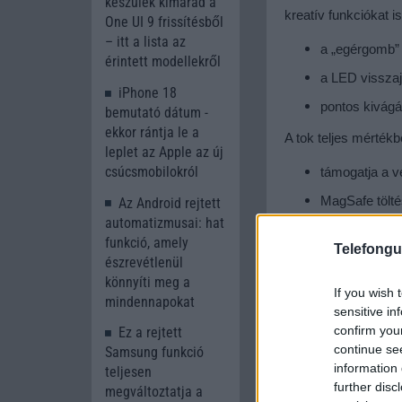
készülék kimarad a
kreatív funkciókat is
One UI 9 frissítésből
– itt a lista az
a „egérgomb”
érintett modellekről
a LED visszaj
iPhone 18
pontos kivágá
bemutató dátum -
ekkor rántja le a
A tok teljes mértékb
leplet az Apple az új
csúcsmobilokról
támogatja a ve
MagSafe tölté
Az Android rejtett
automatizmusai: hat
mellékelnek 
funkció, amely
Telefongu
észrevétlenül
könnyíti meg a
If you wish 
mindennapokat
sensitive in
confirm you
Ez a rejtett
continue se
Samsung funkció
information 
teljesen
further disc
megváltoztatja a
A tok jelenleg az Ap