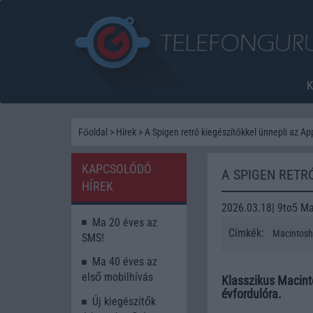
Főoldal
>
Hírek
>
A Spigen retró kiegészítőkkel ünnepli az App
KAPCSOLÓDÓ
A SPIGEN RETR
HÍREK
2026.03.18| 9to5 M
Ma 20 éves az
Címkék:
Macintosh
SMS!
Ma 40 éves az
első mobilhívás
Klasszikus Macinto
évfordulóra.
Új kiegészítők