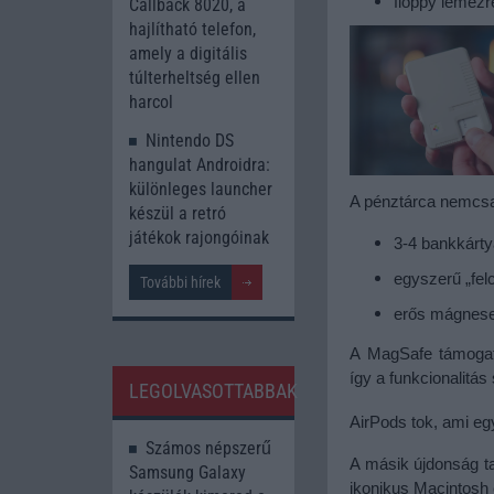
floppy lemezr
Callback 8020, a
hajlítható telefon,
amely a digitális
túlterheltség ellen
harcol
Nintendo DS
hangulat Androidra:
különleges launcher
A pénztárca nemcsa
készül a retró
játékok rajongóinak
3-4 bankkárty
egyszerű „fel
További hírek
erős mágneses
A MagSafe támogatá
így a funkcionalitá
LEGOLVASOTTABBAK
AirPods tok, ami e
Számos népszerű
A másik újdonság t
Samsung Galaxy
ikonikus Macintosh 