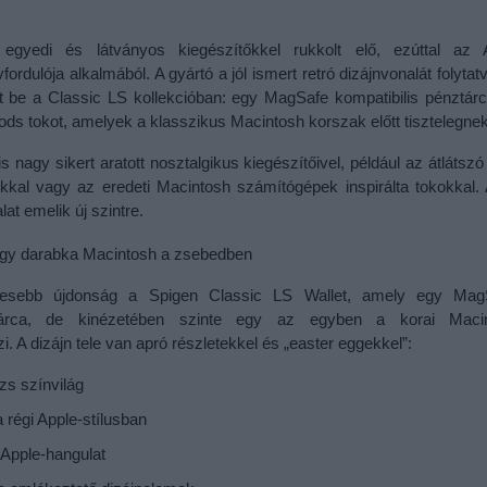
gyedi és látványos kiegészítőkkel rukkolt elő, ezúttal az A
fordulója alkalmából. A gyártó a jól ismert retró dizájnvonalát folytatv
t be a Classic LS kollekcióban: egy MagSafe kompatibilis pénztárcá
ods tokot, amelyek a klasszikus Macintosh korszak előtt tisztelegnek
 nagy sikert aratott nosztalgikus kiegészítőivel, például az átlátszó
kkal vagy az eredeti Macintosh számítógépek inspirálta tokokkal. A
at emelik új szintre.
 egy darabka Macintosh a zsebedben
kesebb újdonság a Spigen Classic LS Wallet, amely egy Mag
ztárca, de kinézetében szinte egy az egyben a korai Macin
. A dizájn tele van apró részletekkel és „easter eggekkel”:
zs színvilág
 a régi Apple-stílusban
Apple-hangulat