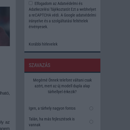
Elfogadom az
Adatvédelmi és
Adatkezelési Tájékoztatót
Ezt a webhelyet
a reCAPTCHA védi. A Google
adatvédelmi
irányelve
és a
szolgáltatási feltételek
érvényesek.
Korábbi hírlevelek
SZAVAZÁS
Megérné Önnek telefont váltani csak
azért, mert az új modell dupla alap
tárhellyel érkezik?
ató, 
Igen, a tárhely nagyon fontos
Talán, ha más fejlesztések is
y az 
vannak
hanem 