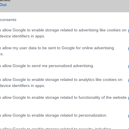
Out
egyforma kiegészítők világában
consents
yította, hogy lehet újat mutatni egy olyan piacon, ahol sok kiegészít
tűnik. Az Apple múltját idéző dizájn nemcsak a nosztalgiára épít, h
o allow Google to enable storage related to advertising like cookies on
 a technológiai fejlődés előtt.
evice identifiers in apps.
ők különösen azok számára lehetnek vonzóak, akik szeretik az A
o allow my user data to be sent to Google for online advertising
 egyszerűen csak valami igazán egyedi darabra vágynak a minden
s.
to allow Google to send me personalized advertising.
o allow Google to enable storage related to analytics like cookies on
evice identifiers in apps.
 a legfrissebb híreink között!
o allow Google to enable storage related to functionality of the website
ó linkek:
o allow Google to enable storage related to personalization.
o allow Google to enable storage related to security, including