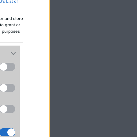
B’s List of
er and store
dern 
to grant or
ja a 
ed purposes
ések 
csak 
k is 
dául 