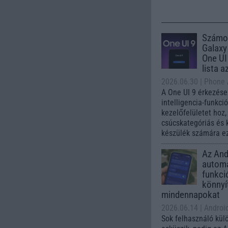
Számo
Galaxy
One UI 
lista a
2026.06.30
| Phone
A One UI 9 érkezése
intelligencia-funkci
kezelőfelületet hoz
csúcskategóriás és 
készülék számára ez
Az Andr
automa
funkci
könnyí
mindennapokat
2026.06.14
| Androi
Sok felhasználó kül