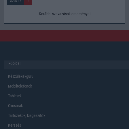
Korábbi szavazások eredményei
Főoldal
Készülékekguru
Mobiltelefonok
Tabletek
Okosórák
Tartozékok, kiegeszítők
Keresés