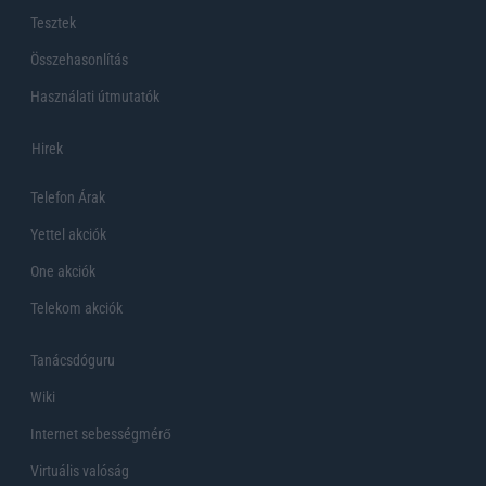
Tesztek
Összehasonlítás
Használati útmutatók
Hirek
Telefon Árak
Yettel akciók
One akciók
Telekom akciók
Tanácsdóguru
Wiki
Internet sebességmérő
Virtuális valóság