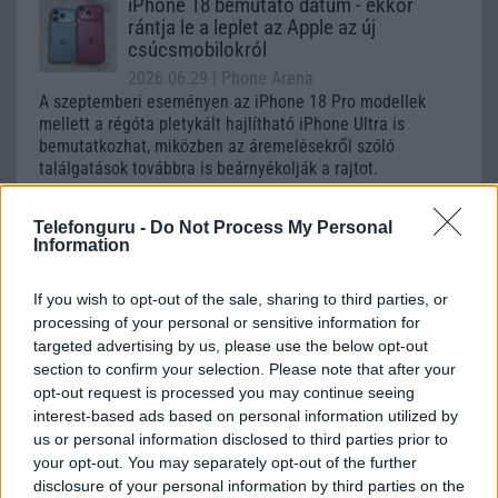
iPhone 18 bemutató dátum - ekkor
rántja le a leplet az Apple az új
csúcsmobilokról
2026.06.29
| Phone Arena
A szeptemberi eseményen az iPhone 18 Pro modellek
mellett a régóta pletykált hajlítható iPhone Ultra is
bemutatkozhat, miközben az áremelésekről szóló
találgatások továbbra is beárnyékolják a rajtot.
Az Android rejtett automatizmusai: hat
Telefonguru -
Do Not Process My Personal
funkció, amely észrevétlenül könnyíti
Information
meg a mindennapokat
2026.06.14
| Android Police
If you wish to opt-out of the sale, sharing to third parties, or
Sok felhasználó külön alkalmazásokra esküszik, pedig az
processing of your personal or sensitive information for
Android már évek óta olyan intelligens funkciókat kínál,
targeted advertising by us, please use the below opt-out
amelyek maguktól dolgoznak a háttérben.
section to confirm your selection. Please note that after your
opt-out request is processed you may continue seeing
Ez a rejtett Samsung funkció teljesen
interest-based ads based on personal information utilized by
megváltoztatja a mobilhasználatot –
us or personal information disclosed to third parties prior to
sokan mégsem tudnak róla
your opt-out. You may separately opt-out of the further
disclosure of your personal information by third parties on the
2026.07.12
| Android Central