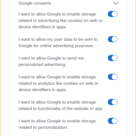
Android 7.0 Nougat: úton feléd!
Google consents
Drágább lesz a két új Nexus mint az elődök
I want to allow Google to enable storage
related to advertising like cookies on web or
További hírek
device identifiers in apps.
I want to allow my user data to be sent to
Google for online advertising purposes.
LEGOLVASOTTABBAK
I want to allow Google to send me
personalized advertising.
Számos népszerű Samsung Galaxy készülék kimarad a One
UI 9 frissítésből – itt a lista az érintett modellekről
I want to allow Google to enable storage
related to analytics like cookies on web or
iPhone 18 bemutató dátum - ekkor rántja le a leplet az
device identifiers in apps.
Apple az új csúcsmobilokról
Az Android rejtett automatizmusai: hat funkció, amely
I want to allow Google to enable storage
észrevétlenül könnyíti meg a mindennapokat
related to functionality of the website or app.
Ez a rejtett Samsung funkció teljesen megváltoztatja a
I want to allow Google to enable storage
mobilhasználatot – sokan mégsem tudnak róla
related to personalization.
Nem biztos, hogy érdemes kivárni az iPhone 18 Prot