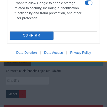
I want to allow Google to enable storage
A Galaxy S25 is megkaphatja a Galaxy S26 egyik legjobb
related to security, including authentication
kamerás funkcióját
functionality and fraud prevention, and other
user protection.
Élőképeken a Dark Cherry színű iPhone 18 Pro Max!
Itt a vég a Galaxy S23 széria számára: a One UI 9 lehet az
utolsó nagy frissítés
CONFIRM
További hírek
Data Deletion
Data Access
Privacy Policy
Mennyibe kerül
Keressen a telefonboltok ajánlatai között!