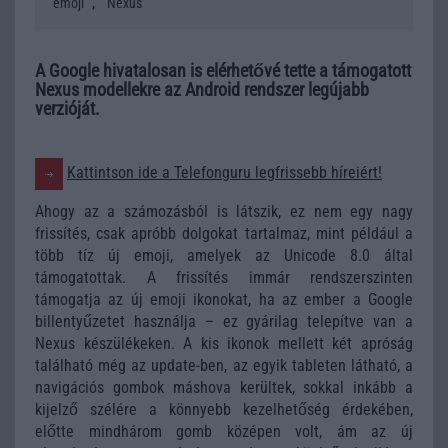
,
emoji
Nexus
A Google hivatalosan is elérhetővé tette a támogatott
Nexus modellekre az Android rendszer legújabb
verzióját.
Kattintson ide a Telefonguru legfrissebb híreiért!
Ahogy az a számozásból is látszik, ez nem egy nagy
frissítés, csak apróbb dolgokat tartalmaz, mint például a
több tíz új emoji, amelyek az Unicode 8.0 által
támogatottak. A frissítés immár rendszerszinten
támogatja az új emoji ikonokat, ha az ember a Google
billentyűzetet használja – ez gyárilag telepítve van a
Nexus készülékeken. A kis ikonok mellett két apróság
található még az update-ben, az egyik tableten látható, a
navigációs gombok máshova kerültek, sokkal inkább a
kijelző szélére a könnyebb kezelhetőség érdekében,
előtte mindhárom gomb középen volt, ám az új