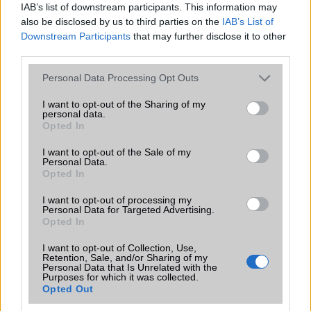
IAB’s list of downstream participants. This information may
Az Edge Panel az egyik leghasznosabb funkció, amely
also be disclosed by us to third parties on the
IAB’s List of
jelentősen felgyorsítja a mindennapi használatot,
miközben a Pixel telefonokból továbbra is hiányzik.
Downstream Participants
that may further disclose it to other
third parties.
Please note that this website/app uses one or more Google
Personal Data Processing Opt Outs
services and may gather and store information including but
not limited to your visit or usage behaviour. You may click to
I want to opt-out of the Sharing of my
personal data.
grant or deny consent to Google and its third-party tags to
KAPCSOLÓDÓ HÍREK
Opted In
use your data for below specified purposes in below Google
consent section.
I want to opt-out of the Sale of my
Samsungos vagy? Azt hiszed, jön az Android 6?
Personal Data.
Opted In
Ezekért a funkciókért várhatjuk az Android 6-ot
I want to opt-out of processing my
Írd fel a naptárba: szeptember 29!
Personal Data for Targeted Advertising.
Opted In
Android 6.0 Marshmallow: október 5-től letölthető
I want to opt-out of Collection, Use,
LG G4 tulajdonosok: megérkezett a Marshmallow
Retention, Sale, and/or Sharing of my
Európába!
Personal Data that Is Unrelated with the
Purposes for which it was collected.
Opted Out
Android 6.0: megérkezett a britekhez az S6 és S6 edge-re