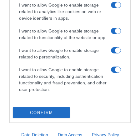
A Galaxy S25 is megkaphatja a Galaxy S26 egyik legjobb
I want to allow Google to enable storage
kamerás funkcióját
related to analytics like cookies on web or
device identifiers in apps.
Élőképeken a Dark Cherry színű iPhone 18 Pro Max!
Itt a vég a Galaxy S23 széria számára: a One UI 9 lehet az
I want to allow Google to enable storage
utolsó nagy frissítés
related to functionality of the website or app.
I want to allow Google to enable storage
További hírek
related to personalization.
I want to allow Google to enable storage
Mennyibe kerül
related to security, including authentication
functionality and fraud prevention, and other
Keressen a telefonboltok ajánlatai között!
user protection.
CONFIRM
Data Deletion
Data Access
Privacy Policy
TELEFONOK GYORSLISTA