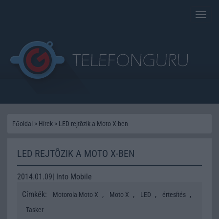
Toggle
naviga
Főoldal
>
Hírek
>
LED rejtõzik a Moto X-ben
LED REJTÕZIK A MOTO X-BEN
2014.01.09| Into Mobile
Címkék:
,
,
,
,
Motorola Moto X
Moto X
LED
értesítés
Tasker