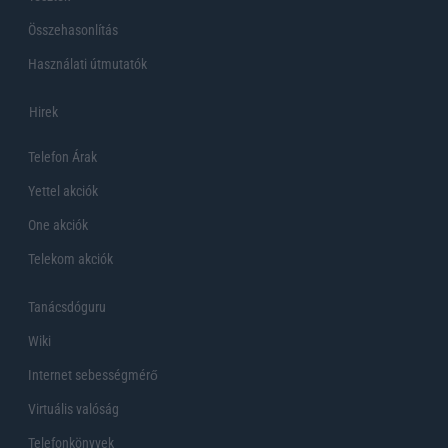
Összehasonlítás
Használati útmutatók
Hirek
Telefon Árak
Yettel akciók
One akciók
Telekom akciók
Tanácsdóguru
Wiki
Internet sebességmérő
Virtuális valóság
Telefonkönyvek