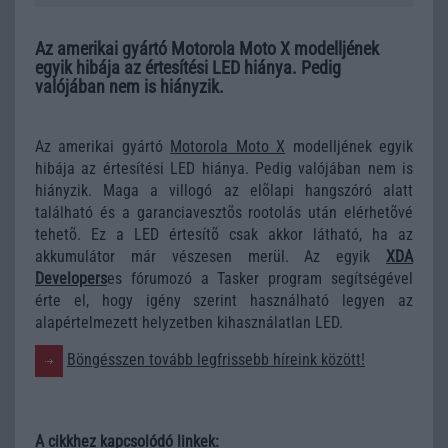
Az amerikai gyártó Motorola Moto X modelljének
egyik hibája az értesítési LED hiánya. Pedig
valójában nem is hiányzik.
Az amerikai gyártó
Motorola Moto X
modelljének egyik
hibája az értesítési LED hiánya. Pedig valójában nem is
hiányzik. Maga a villogó az elõlapi hangszóró alatt
található és a garanciavesztõs rootolás után elérhetõvé
tehetõ. Ez a LED értesítõ csak akkor látható, ha az
akkumulátor már vészesen merül. Az egyik
XDA
Developers
es fórumozó a Tasker program segítségével
érte el, hogy igény szerint használható legyen az
alapértelmezett helyzetben kihasználatlan LED.
Böngésszen tovább legfrissebb híreink között!
A cikkhez kapcsolódó linkek: