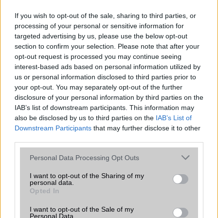
Az Edge Panel az egyik leghasznosabb funkció, amely
jelentősen felgyorsítja a mindennapi használatot,
If you wish to opt-out of the sale, sharing to third parties, or
miközben a Pixel telefonokból továbbra is hiányzik.
processing of your personal or sensitive information for
targeted advertising by us, please use the below opt-out
section to confirm your selection. Please note that after your
opt-out request is processed you may continue seeing
interest-based ads based on personal information utilized by
us or personal information disclosed to third parties prior to
KAPCSOLÓDÓ HÍREK
your opt-out. You may separately opt-out of the further
disclosure of your personal information by third parties on the
Videón a Motorola Moto X, a jövõ nagyágyúja
IAB’s list of downstream participants. This information may
also be disclosed by us to third parties on the
IAB’s List of
Hivatalos Motorola Moto X és Magic Glass fotók
Downstream Participants
that may further disclose it to other
third parties.
Megjelent: itt a Motorola Moto X!
Please note that this website/app uses one or more Google
Personal Data Processing Opt Outs
Motorola Moto X: nem jön Európába
services and may gather and store information including but
Komolyabb személyre szabás jöhet a WP 8.1-ben?
not limited to your visit or usage behaviour. You may click to
I want to opt-out of the Sharing of my
personal data.
grant or deny consent to Google and its third-party tags to
Opted In
Motorola Moto X: januárban Európában?
use your data for below specified purposes in below Google
consent section.
Motorola Moto X: horror áron jön Európába
I want to opt-out of the Sale of my
Personal Data.