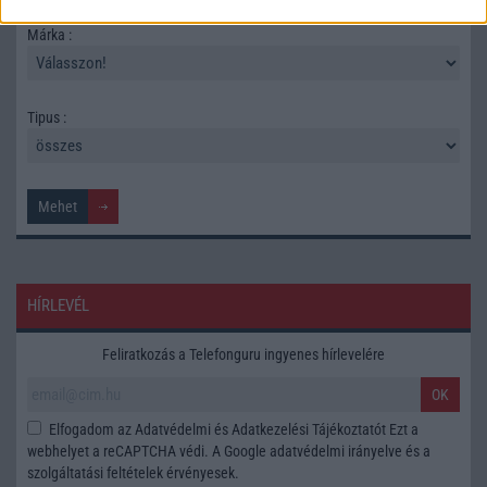
Márka :
Tipus :
HÍRLEVÉL
Feliratkozás a Telefonguru ingyenes hírlevelére
OK
Elfogadom az
Adatvédelmi és Adatkezelési Tájékoztatót
Ezt a
webhelyet a reCAPTCHA védi. A Google
adatvédelmi irányelve
és a
szolgáltatási feltételek
érvényesek.