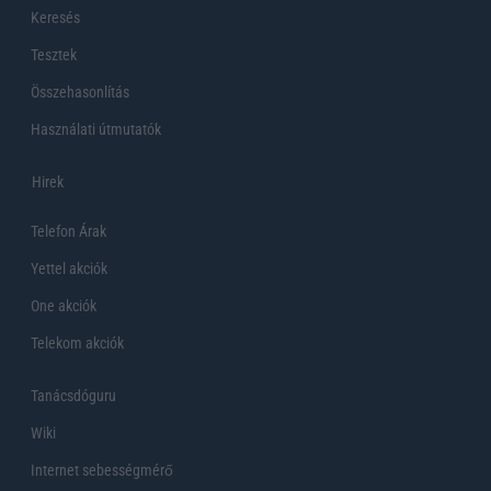
Keresés
Tesztek
Összehasonlítás
Használati útmutatók
Hirek
Telefon Árak
Yettel akciók
One akciók
Telekom akciók
Tanácsdóguru
Wiki
Internet sebességmérő