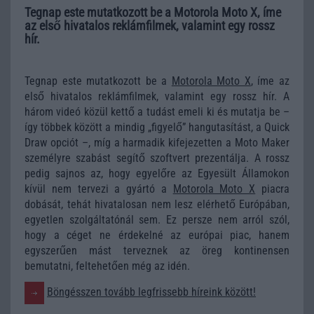
Tegnap este mutatkozott be a Motorola Moto X, íme
az első hivatalos reklámfilmek, valamint egy rossz
hír.
Tegnap este mutatkozott be a
Motorola Moto X
, íme az
első hivatalos reklámfilmek, valamint egy rossz hír. A
három videó közül kettő a tudást emeli ki és mutatja be –
így többek között a mindig „figyelő” hangutasítást, a Quick
Draw opciót –, míg a harmadik kifejezetten a Moto Maker
személyre szabást segítő szoftvert prezentálja. A rossz
pedig sajnos az, hogy egyelőre az Egyesült Államokon
kívül nem tervezi a gyártó a
Motorola Moto X
piacra
dobását, tehát hivatalosan nem lesz elérhető Európában,
egyetlen szolgáltatónál sem. Ez persze nem arról szól,
hogy a céget ne érdekelné az európai piac, hanem
egyszerűen mást terveznek az öreg kontinensen
bemutatni, feltehetően még az idén.
Böngésszen tovább legfrissebb híreink között!