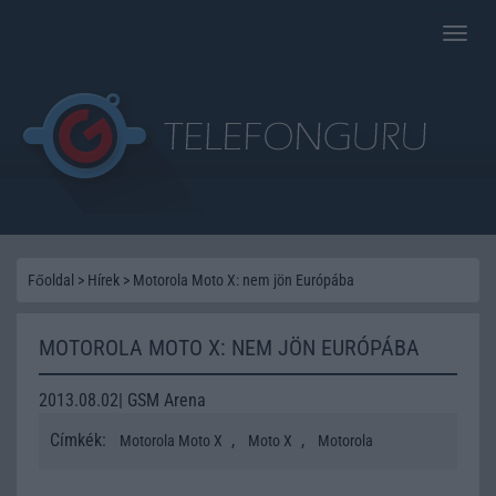
Toggle
naviga
Főoldal
>
Hírek
>
Motorola Moto X: nem jön Európába
MOTOROLA MOTO X: NEM JÖN EURÓPÁBA
2013.08.02| GSM Arena
Címkék:
,
,
Motorola Moto X
Moto X
Motorola