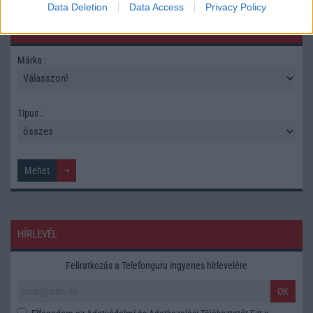
Data Deletion
Data Access
Privacy Policy
TELEFONOK GYORSLISTA
Márka :
Tipus :
HÍRLEVÉL
Feliratkozás a Telefonguru ingyenes hírlevelére
OK