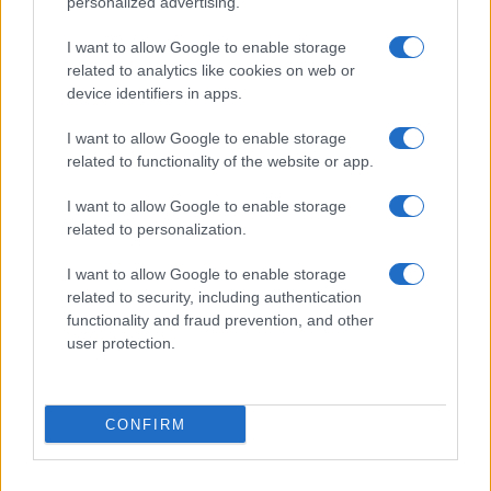
personalized advertising.
Nem biztos, hogy érdemes kivárni az iPhone 18 Prot
I want to allow Google to enable storage
A Galaxy S25 is megkaphatja a Galaxy S26 egyik legjobb
related to analytics like cookies on web or
kamerás funkcióját
device identifiers in apps.
Élőképeken a Dark Cherry színű iPhone 18 Pro Max!
I want to allow Google to enable storage
related to functionality of the website or app.
Itt a vég a Galaxy S23 széria számára: a One UI 9 lehet az
utolsó nagy frissítés
I want to allow Google to enable storage
related to personalization.
További hírek
I want to allow Google to enable storage
related to security, including authentication
Mennyibe kerül
functionality and fraud prevention, and other
user protection.
Keressen a telefonboltok ajánlatai között!
CONFIRM