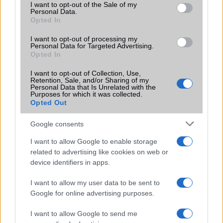
LED rejtõzik a Moto X-ben
consent section.
I want to opt-out of the Sale of my
Personal Data.
Motorola Moto X: horror áron jön Európába
Opted In
Motorola Moto X: egy kis ráncfelvarrás
I want to opt-out of processing my
Personal Data for Targeted Advertising.
Opted In
További hírek
I want to opt-out of Collection, Use,
Retention, Sale, and/or Sharing of my
Personal Data that Is Unrelated with the
Purposes for which it was collected.
LEGOLVASOTTABBAK
Opted Out
Számos népszerű Samsung Galaxy készülék kimarad a One
Google consents
UI 9 frissítésből – itt a lista az érintett modellekről
I want to allow Google to enable storage
iPhone 18 bemutató dátum - ekkor rántja le a leplet az
related to advertising like cookies on web or
Apple az új csúcsmobilokról
device identifiers in apps.
Az Android rejtett automatizmusai: hat funkció, amely
I want to allow my user data to be sent to
észrevétlenül könnyíti meg a mindennapokat
Google for online advertising purposes.
Ez a rejtett Samsung funkció teljesen megváltoztatja a
I want to allow Google to send me
mobilhasználatot – sokan mégsem tudnak róla