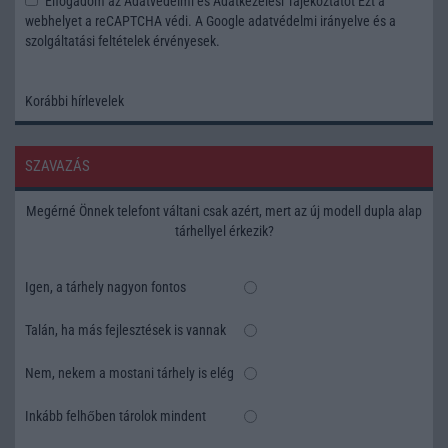
Elfogadom az
Adatvédelmi és Adatkezelési Tájékoztatót
Ezt a
webhelyet a reCAPTCHA védi. A Google
adatvédelmi irányelve
és a
szolgáltatási feltételek
érvényesek.
Korábbi hírlevelek
SZAVAZÁS
Megérné Önnek telefont váltani csak azért, mert az új modell dupla alap
tárhellyel érkezik?
Igen, a tárhely nagyon fontos
Talán, ha más fejlesztések is vannak
Nem, nekem a mostani tárhely is elég
Inkább felhőben tárolok mindent