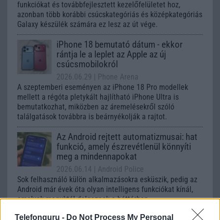
funkciókat és továbbfejlesztett kezelőfelületet hoz,
azonban több korábbi csúcskategóriás és középkategóriás
Galaxy készülék számára ez lesz az út vége.
iPhone 18 bemutató dátum - ekkor
rántja le a leplet az Apple az új
csúcsmobilokról
2026.06.29
| Phone Arena
A szeptemberi eseményen az iPhone 18 Pro modellek
mellett a régóta pletykált hajlítható iPhone Ultra is
bemutatkozhat, miközben az áremelésekről szóló
találgatások továbbra is beárnyékolják a rajtot.
Az Android rejtett automatizmusai: hat
funkció, amely észrevétlenül könnyíti
meg a mindennapokat
2026.06.14
| Android Police
Sok felhasználó külön alkalmazásokra esküszik, pedig az
Android már évek óta olyan intelligens funkciókat kínál,
amelyek maguktól dolgoznak a háttérben.
Telefonguru -
Do Not Process My Personal