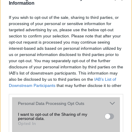
Ez a rejtett Samsung funkció teljesen
Information
megváltoztatja a mobilhasználatot –
sokan mégsem tudnak róla
If you wish to opt-out of the sale, sharing to third parties, or
2026.07.12
| Android Central
processing of your personal or sensitive information for
Az Edge Panel az egyik leghasznosabb funkció, amely
targeted advertising by us, please use the below opt-out
jelentősen felgyorsítja a mindennapi használatot,
section to confirm your selection. Please note that after your
miközben a Pixel telefonokból továbbra is hiányzik.
opt-out request is processed you may continue seeing
interest-based ads based on personal information utilized by
us or personal information disclosed to third parties prior to
your opt-out. You may separately opt-out of the further
disclosure of your personal information by third parties on the
IAB’s list of downstream participants. This information may
KAPCSOLÓDÓ HÍREK
also be disclosed by us to third parties on the
IAB’s List of
Downstream Participants
that may further disclose it to other
Megjelent: itt a Motorola Moto X!
third parties.
Töltsd le magadnak a Moto X újdonságait!
Please note that this website/app uses one or more Google
Personal Data Processing Opt Outs
services and may gather and store information including but
Jártál már a Motorola gyárában? Megmutatjuk!
not limited to your visit or usage behaviour. You may click to
I want to opt-out of the Sharing of my
personal data.
grant or deny consent to Google and its third-party tags to
Motorola Moto X: januárban Európában?
Opted In
use your data for below specified purposes in below Google