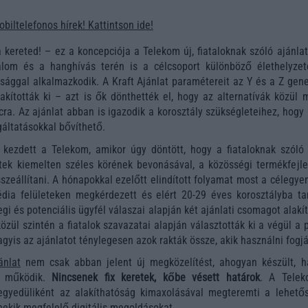
obiltelefonos hírek! Kattintson ide!
kereted! – ez a koncepciója a Telekom új, fiataloknak szóló ajánlat
lom és a hanghívás terén is a célcsoport különböző élethelyzet
ággal alkalmazkodik. A Kraft Ajánlat paramétereit az Y és a Z gene
kították ki – azt is ők dönthették el, hogy az alternatívák közül m
cra. Az ajánlat abban is igazodik a korosztály szükségleteihez, hogy
gáltatásokkal bővíthető.
e kezdett a Telekom, amikor úgy döntött, hogy a fiataloknak szól
ttek kiemelten széles körének bevonásával, a közösségi termékfejle
sszeállítani. A hónapokkal ezelőtt elindított folyamat most a célegy
dia felületeken megkérdezett és elért 20-29 éves korosztályba tar
legi és potenciális ügyfél válaszai alapján két ajánlati csomagot alakít
zül szintén a fiatalok szavazatai alapján választották ki a végül a 
agyis az ajánlatot ténylegesen azok rakták össze, akik használni fogjá
ánlat
nem csak abban jelent új megközelítést, ahogyan készült, 
 működik.
Nincsenek fix keretek, kőbe vésett határok
. A Tele
 egyedüliként az alakíthatóság kimaxolásával megteremti a lehetős
nekik megfelelő digitális megoldásokat.