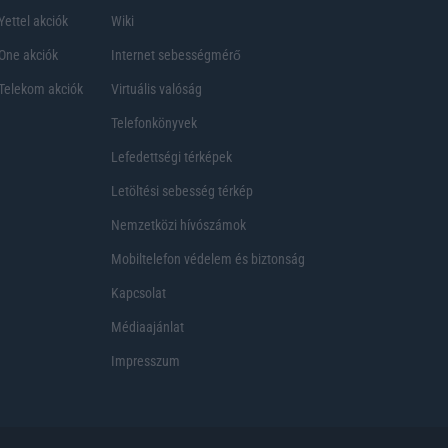
Yettel akciók
Wiki
One akciók
Internet sebességmérő
Telekom akciók
Virtuális valóság
Telefonkönyvek
Lefedettségi térképek
Letöltési sebesség térkép
Nemzetközi hívószámok
Mobiltelefon védelem és biztonság
Kapcsolat
Médiaajánlat
Impresszum