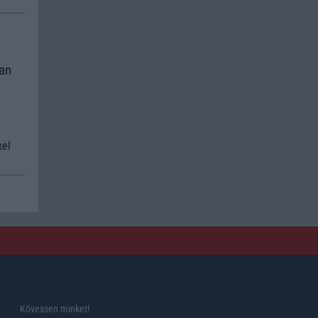
kan
xel
Kövessen minket!