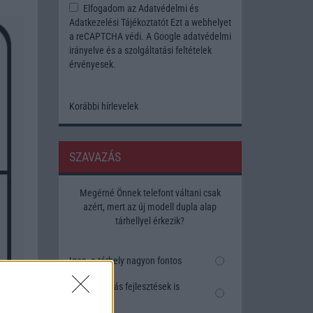
Elfogadom az
Adatvédelmi és
Adatkezelési Tájékoztatót
Ezt a webhelyet
a reCAPTCHA védi. A Google
adatvédelmi
irányelve
és a
szolgáltatási feltételek
érvényesek.
Korábbi hírlevelek
SZAVAZÁS
Megérné Önnek telefont váltani csak
azért, mert az új modell dupla alap
tárhellyel érkezik?
Igen, a tárhely nagyon fontos
Talán, ha más fejlesztések is
vannak