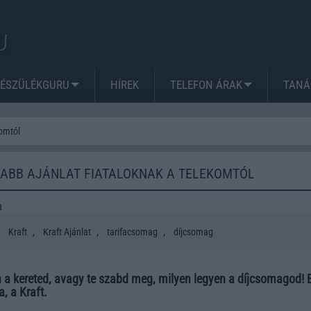
KÉSZÜLÉKGURU
HÍREK
TELEFON ÁRAK
TANÁ
komtól
JABB AJÁNLAT FIATALOKNAK A TELEKOMTÓL
m
,
,
,
,
Kraft
Kraft Ajánlat
tarifacsomag
díjcsomag
a kereted, avagy te szabd meg, milyen legyen a díjcsomagod! 
, a Kraft.