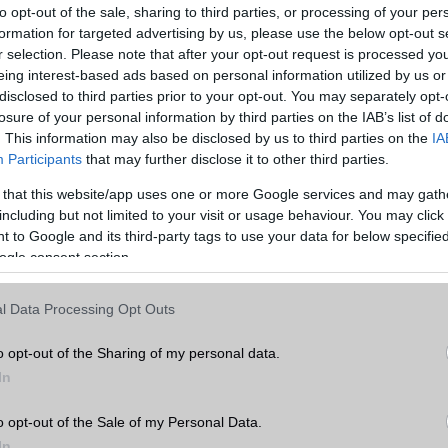
to opt-out of the sale, sharing to third parties, or processing of your per
formation for targeted advertising by us, please use the below opt-out s
r selection. Please note that after your opt-out request is processed y
eing interest-based ads based on personal information utilized by us or
disclosed to third parties prior to your opt-out. You may separately opt-
losure of your personal information by third parties on the IAB’s list of
. This information may also be disclosed by us to third parties on the
IA
Participants
that may further disclose it to other third parties.
 that this website/app uses one or more Google services and may gath
including but not limited to your visit or usage behaviour. You may click 
 to Google and its third-party tags to use your data for below specifi
ogle consent section.
l Data Processing Opt Outs
o opt-out of the Sharing of my personal data.
raft ajánlatot rugalmasság és nagy adatkeret jellemzi, a kiinduló c
cdíjas beszélgetést tartalmaz, 5590 Ft-ért. Az alapcsomag az akt
In
a hosszabb távú szükségleteknek megfelelően lépcsőzetesen akár 8
ssze 2490 Ft-ért.
o opt-out of the Sale of my Personal Data.
In