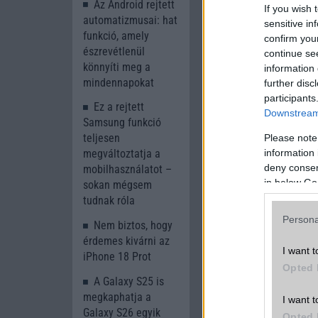
Az Android rejtett
If you wish 
automatizmusai: hat
sensitive in
funkció, amely
confirm you
észrevétlenül
continue se
könnyíti meg a
information 
mindennapokat
further disc
participants
Ez a rejtett
Downstream 
Samsung funkció
teljesen
Please note
information 
megváltoztatja a
deny consent
mobilhasználatot –
in below Go
sokan mégsem
tudnak róla
Persona
Nem biztos, hogy
érdemes kivárni az
I want t
Ennek érdekében a K
iPhone 18 Prot
15 GB netet és per
Opted 
A Galaxy S25 is
szituációnak vagy 
megkaphatja a
tal bővíthető, mindö
I want t
Galaxy S26 egyik
Opted 