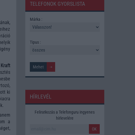
TELEFONOK GYORSLISTA
Márka :
ának,
eihez
ráció
elyik
Tipus :
 igény
ó
Kraft
sztés
enesbe
tozó,
ott ki
HÍRLEVÉL
piacra
k.
Feliratkozás a Telefonguru ingyenes
hanem
hírlevelére
kom a
éget,
OK