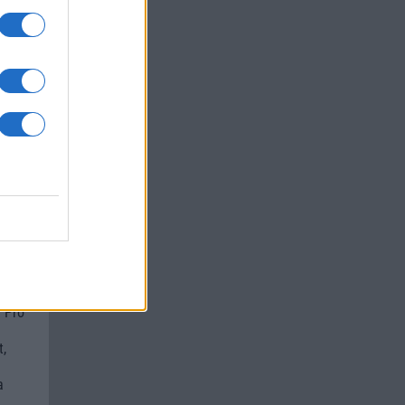
um -
az
okról
 Pro
t,
a