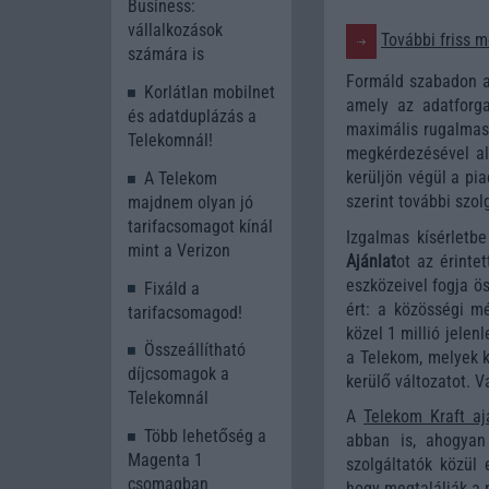
Business:
vállalkozások
További friss m
számára is
Formáld szabadon a 
Korlátlan mobilnet
amely az adatforga
és adatduplázás a
maximális rugalmass
Telekomnál!
megkérdezésével ala
kerüljön végül a pia
A Telekom
szerint további szol
majdnem olyan jó
tarifacsomagot kínál
Izgalmas kísérletb
mint a Verizon
Ajánlat
ot az érinte
eszközeivel fogja ö
Fixáld a
ért: a közösségi mé
tarifacsomagod!
közel 1 millió jelen
Összeállítható
a Telekom, melyek kö
díjcsomagok a
kerülő változatot. V
Telekomnál
A
Telekom Kraft aj
Több lehetőség a
abban is, ahogyan
Magenta 1
szolgáltatók közül
csomagban
hogy megtalálják a 