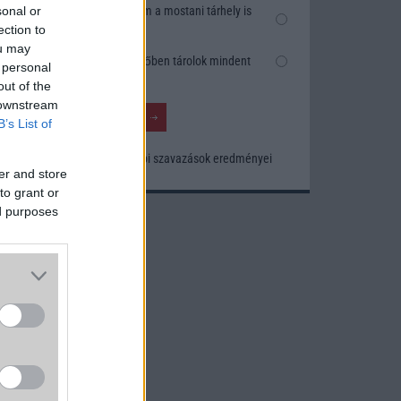
Nem, nekem a mostani tárhely is
sonal or
elég
ection to
ou may
Inkább felhőben tárolok mindent
 personal
out of the
 downstream
B’s List of
Korábbi szavazások eredményei
er and store
to grant or
ed purposes
somag
uális
5 GB-