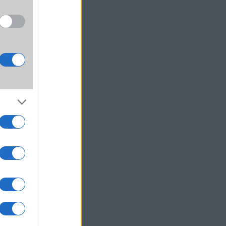
lését
demes
zzel a
latos