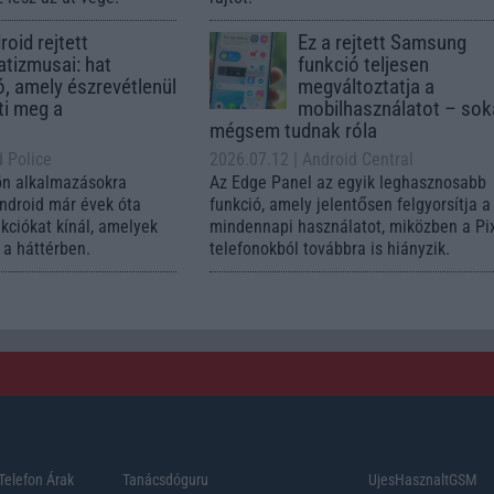
oid rejtett
Ez a rejtett Samsung
tizmusai: hat
funkció teljesen
ó, amely észrevétlenül
megváltoztatja a
ti meg a
mobilhasználatot – so
mégsem tudnak róla
d Police
2026.07.12
| Android Central
ön alkalmazásokra
Az Edge Panel az egyik leghasznosabb
Android már évek óta
funkció, amely jelentősen felgyorsítja a
nkciókat kínál, amelyek
mindennapi használatot, miközben a Pi
a háttérben.
telefonokból továbbra is hiányzik.
Telefon Árak
Tanácsdóguru
UjesHasznaltGSM