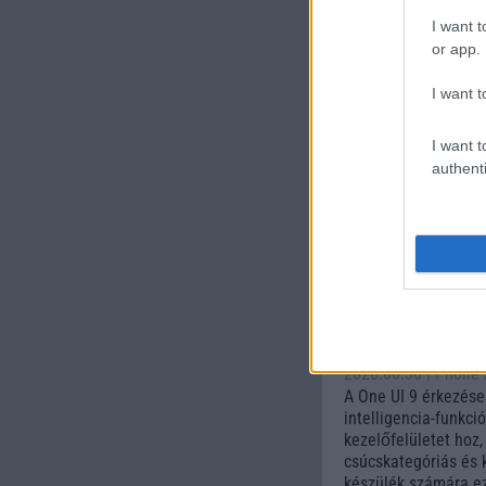
I want t
or app.
I want t
Nelly G
I want t
245.000 Ft (ha
authenti
Számo
Galaxy
One UI 
lista a
2026.06.30
| Phone
A One UI 9 érkezése
intelligencia-funkci
kezelőfelületet hoz
csúcskategóriás és 
készülék számára ez