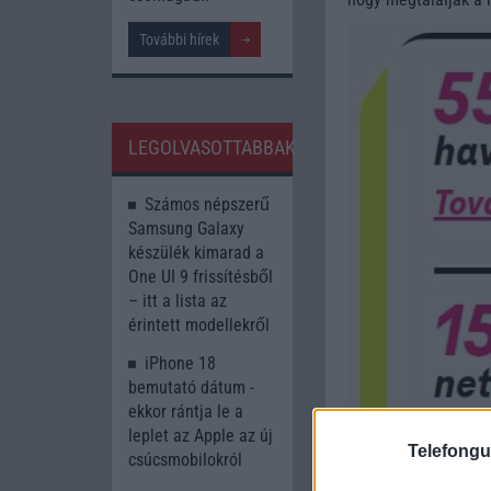
További hírek
LEGOLVASOTTABBAK
Számos népszerű
Samsung Galaxy
készülék kimarad a
One UI 9 frissítésből
– itt a lista az
érintett modellekről
iPhone 18
bemutató dátum -
ekkor rántja le a
leplet az Apple az új
Telefongu
csúcsmobilokról