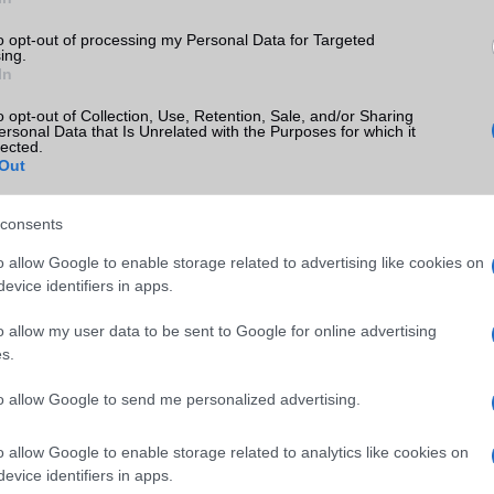
 teszi az ajánlat a beszélgetési keret 30 perccel történő megnöve
iszen lehetnek olyan témák, amelyeket továbbra is telefonon ér
to opt-out of processing my Personal Data for Targeted
lat pillanatok alatt aktiválható a Telekom alkalmazáson keresztül, e
ing.
In
a vállalat alkalmazkodik a fiatalok eszközhasználatával kapcso
o opt-out of Collection, Use, Retention, Sale, and/or Sharing
ersonal Data that Is Unrelated with the Purposes for which it
lected.
Out
consents
o allow Google to enable storage related to advertising like cookies on
evice identifiers in apps.
o allow my user data to be sent to Google for online advertising
s.
SM kiemelt ajánlatok
to allow Google to send me personalized advertising.
S25 Ultra
Samsung Galaxy S26 Ultra
Samsung Galaxy S25
o allow Google to enable storage related to analytics like cookies on
evice identifiers in apps.