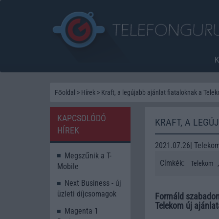
Főoldal
>
Hírek
>
Kraft, a legújabb ajánlat fiataloknak a Tele
KAPCSOLÓDÓ
KRAFT, A LEGÚ
HÍREK
2021.07.26| Teleko
Megszűnik a T-
Címkék:
Telekom
Mobile
Next Business - új
üzleti díjcsomagok
Formáld szabadon 
Telekom új ajánlata
Magenta 1