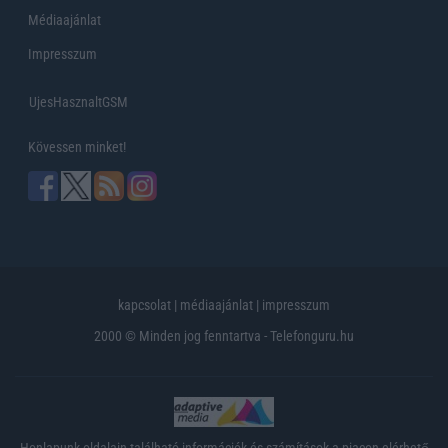
Médiaajánlat
Impresszum
UjesHasznaltGSM
Kövessen minket!
kapcsolat
|
médiaajánlat
|
impresszum
2000 © Minden jog fenntartva - Telefonguru.hu
Honlapunk oldalain található információk és számítások a piacon elérhető