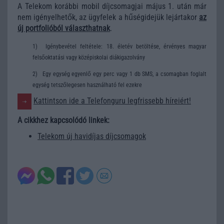
A Telekom korábbi mobil díjcsomagjai május 1. után már
nem igényelhetők, az ügyfelek a hűségidejük lejártakor
az
új portfolióból választhatnak
.
1)
Igénybevétel feltétele: 18. életév betöltése, érvényes magyar
felsőoktatási vagy középiskolai diákigazolvány
2)
Egy egység egyenlő egy perc vagy 1 db SMS, a csomagban foglalt
egység tetszőlegesen használható fel ezekre
Kattintson ide a Telefonguru legfrissebb híreiért!
A cikkhez kapcsolódó linkek:
Telekom új havidíjas díjcsomagok