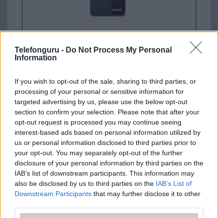
Nyugati GSM
Telefonguru -
Do Not Process My Personal
435.000 Ft (új)
Information
Apple iPhone 17 Pro
If you wish to opt-out of the sale, sharing to third parties, or
processing of your personal or sensitive information for
targeted advertising by us, please use the below opt-out
section to confirm your selection. Please note that after your
opt-out request is processed you may continue seeing
interest-based ads based on personal information utilized by
us or personal information disclosed to third parties prior to
your opt-out. You may separately opt-out of the further
disclosure of your personal information by third parties on the
Euro Gsm
IAB’s list of downstream participants. This information may
447.000 Ft (új)
also be disclosed by us to third parties on the
IAB’s List of
Downstream Participants
that may further disclose it to other
third parties.