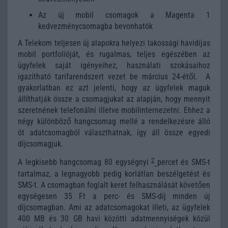
Az új mobil csomagok a Magenta 1
kedvezménycsomagba bevonhatók
A Telekom teljesen új alapokra helyezi lakossági havidíjas
mobil portfolióját, és rugalmas, teljes egészében az
ügyfelek saját igényeihez, használati szokásaihoz
igazítható tarifarendszert vezet be március 24-étől. A
gyakorlatban ez azt jelenti, hogy az ügyfelek maguk
állíthatják össze a csomagjukat az alapján, hogy mennyit
szeretnének telefonálni illetve mobilinternezetni. Ehhez a
négy különböző hangcsomag mellé a rendelkezésre álló
öt adatcsomagból választhatnak, így áll össze egyedi
díjcsomagjuk.
2
A legkisebb hangcsomag 80 egységnyi
percet és SMS-t
tartalmaz, a legnagyobb pedig korlátlan beszélgetést és
SMS-t. A csomagban foglalt keret felhasználását követően
egységesen 35 Ft a perc- és SMS-díj minden új
díjcsomagban. Ami az adatcsomagokat illeti, az ügyfelek
400 MB és 30 GB havi közötti adatmennyiségek közül