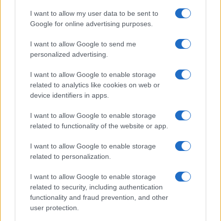
funkció, amely észrevétlenül könnyíti
meg a mindennapokat
I want to allow my user data to be sent to
Google for online advertising purposes.
2026.06.14
| Android Police
Sok felhasználó külön alkalmazásokra esküszik, pedig az
I want to allow Google to send me
Android már évek óta olyan intelligens funkciókat kínál,
personalized advertising.
amelyek maguktól dolgoznak a háttérben.
I want to allow Google to enable storage
Google Maps vs. Waze: A két
related to analytics like cookies on web or
navigációs óriás küzdelme a
device identifiers in apps.
telefonunkon
2026.08.09
| Android Police
I want to allow Google to enable storage
Bár a Google mindkét alkalmazást birtokolja, még mindig
related to functionality of the website or app.
nyomós okunk van mindkettőt feltelepíteni.
I want to allow Google to enable storage
related to personalization.
I want to allow Google to enable storage
related to security, including authentication
functionality and fraud prevention, and other
user protection.
KAPCSOLÓDÓ HÍREK