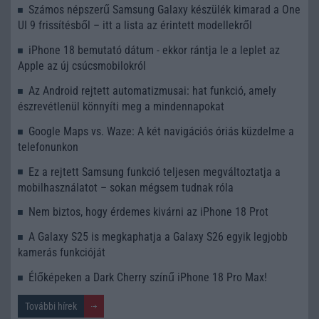
Számos népszerű Samsung Galaxy készülék kimarad a One
UI 9 frissítésből – itt a lista az érintett modellekről
iPhone 18 bemutató dátum - ekkor rántja le a leplet az
Apple az új csúcsmobilokról
Az Android rejtett automatizmusai: hat funkció, amely
észrevétlenül könnyíti meg a mindennapokat
Google Maps vs. Waze: A két navigációs óriás küzdelme a
telefonunkon
Ez a rejtett Samsung funkció teljesen megváltoztatja a
mobilhasználatot – sokan mégsem tudnak róla
Nem biztos, hogy érdemes kivárni az iPhone 18 Prot
A Galaxy S25 is megkaphatja a Galaxy S26 egyik legjobb
kamerás funkcióját
Élőképeken a Dark Cherry színű iPhone 18 Pro Max!
További hírek