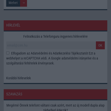
HÍRLEVÉL
Feliratkozás a Telefonguru ingyenes hírlevelére
OK
Elfogadom az
Adatvédelmi és Adatkezelési Tájékoztatót
Ezt a
webhelyet a reCAPTCHA védi. A Google
adatvédelmi irányelve
és a
szolgáltatási feltételek
érvényesek.
Korábbi hírlevelek
SZAVAZÁS
Megérné Önnek telefont váltani csak azért, mert az új modell dupla alap
tárhellyel érkezik?