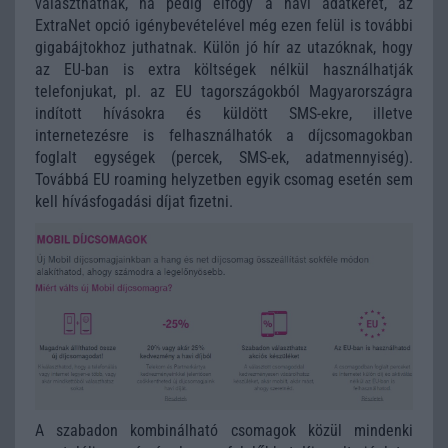
választhatnak, ha pedig elfogy a havi adatkeret, az
ExtraNet opció igénybevételével még ezen felül is további
gigabájtokhoz juthatnak. Külön jó hír az utazóknak, hogy
az EU-ban is extra költségek nélkül használhatják
telefonjukat, pl. az EU tagországokból Magyarországra
indított hívásokra és küldött SMS-ekre, illetve
internetezésre is felhasználhatók a díjcsomagokban
foglalt egységek (percek, SMS-ek, adatmennyiség).
Továbbá EU roaming helyzetben egyik csomag esetén sem
kell hívásfogadási díjat fizetni.
A szabadon kombinálható csomagok közül mindenki