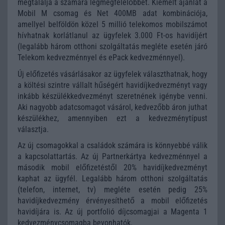
megtalálja a számára legmegfelelőbbet. Kiemelt ajánlat a
Mobil M csomag és Net 400MB adat kombinációja,
amellyel belföldön közel 5 millió telekomos mobilszámot
hívhatnak korlátlanul az ügyfelek 3.000 Ft-os havidíjért
(legalább három otthoni szolgáltatás megléte esetén járó
Telekom kedvezménnyel és ePack kedvezménnyel).
Új előfizetés vásárlásakor az ügyfelek választhatnak, hogy
a költési szintre vállalt hűségért havidíjkedvezményt vagy
inkább készülékkedvezményt szeretnének igénybe venni.
Aki nagyobb adatcsomagot vásárol, kedvezőbb áron juthat
készülékhez, amennyiben ezt a kedvezménytípust
választja.
Az új csomagokkal a családok számára is könnyebbé válik
a kapcsolattartás. Az új Partnerkártya kedvezménnyel a
második mobil előfizetéstől 20% havidíjkedvezményt
kaphat az ügyfél. Legalább három otthoni szolgáltatás
(telefon, internet, tv) megléte esetén pedig 25%
havidíjkedvezmény érvényesíthető a mobil előfizetés
havidíjára is. Az új portfolió díjcsomagjai a Magenta 1
kedvezménycsomagba bevonhatók.