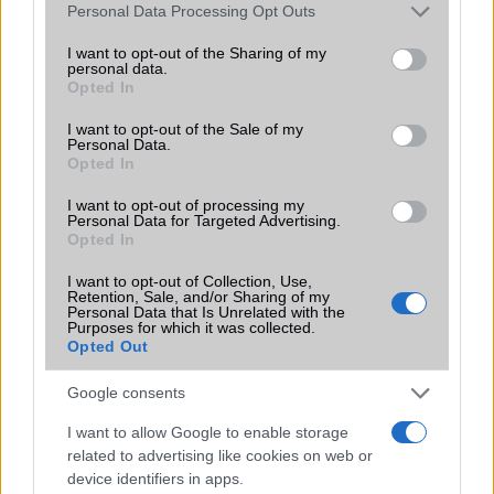
Please note that this website/app uses one or more Google
Personal Data Processing Opt Outs
services and may gather and store information including but
Számos népszerű Samsung Galaxy
not limited to your visit or usage behaviour. You may click to
I want to opt-out of the Sharing of my
készülék kimarad a One UI 9
personal data.
grant or deny consent to Google and its third-party tags to
frissítésből – itt a lista az érintett
Opted In
use your data for below specified purposes in below Google
modellekről
consent section.
I want to opt-out of the Sale of my
2026.06.30
| Phone Arena
Personal Data.
A One UI 9 érkezése új mesterséges intelligencia-
Opted In
funkciókat és továbbfejlesztett kezelőfelületet hoz,
azonban több korábbi csúcskategóriás és középkategóriás
I want to opt-out of processing my
Personal Data for Targeted Advertising.
Galaxy készülék számára ez lesz az út vége.
Opted In
iPhone 18 bemutató dátum - ekkor
I want to opt-out of Collection, Use,
rántja le a leplet az Apple az új
Retention, Sale, and/or Sharing of my
Personal Data that Is Unrelated with the
csúcsmobilokról
Purposes for which it was collected.
2026.06.29
| Phone Arena
Opted Out
A szeptemberi eseményen az iPhone 18 Pro modellek
mellett a régóta pletykált hajlítható iPhone Ultra is
Google consents
bemutatkozhat, miközben az áremelésekről szóló
I want to allow Google to enable storage
találgatások továbbra is beárnyékolják a rajtot.
related to advertising like cookies on web or
Az Android rejtett automatizmusai: hat
device identifiers in apps.