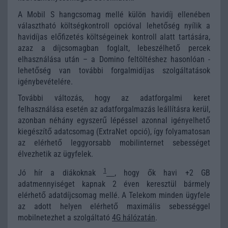
A Mobil S hangcsomag mellé külön havidíj ellenében
választható költségkontroll opcióval lehetőség nyílik a
havidíjas előfizetés költségeinek kontroll alatt tartására,
azaz a díjcsomagban foglalt, lebeszélhető percek
elhasználása után – a Domino feltöltéshez hasonlóan -
lehetőség van további forgalmidíjas szolgáltatások
igénybevételére.
További változás, hogy az adatforgalmi keret
felhasználása esetén az adatforgalmazás leállításra kerül,
azonban néhány egyszerű lépéssel azonnal igényelhető
kiegészítő adatcsomag (ExtraNet opció), így folyamatosan
az elérhető leggyorsabb mobilinternet sebességet
élvezhetik az ügyfelek.
1
Jó hír a diákoknak
, hogy ők havi +2 GB
adatmennyiséget kapnak 2 éven keresztül bármely
elérhető adatdíjcsomag mellé. A Telekom minden ügyfele
az adott helyen elérhető maximális sebességgel
mobilnetezhet a szolgáltató
4G hálózatán
.