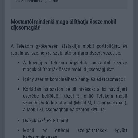
,
üzleti mobilitás
tarifa
Mostantól mindenki maga állíthatja össze mobil
díjcsomagját!
A Telekom gyökeresen átalakítja mobil portfolióját, és
rugalmas, személyre szabható tarifarendszert vezet be.
A havidíjas Telekom ügyfelek mostantól kezdve
maguk állíthatják össze mobil díjcsomagjukat
Igény szerint kombinálható hang- és adatcsomagok
Korlátlan hálózaton belüli hívások: a fix havidíjért
cserébe belföldön közel 5 millió Telekom mobil
szám hívható korlátlanul (Mobil M, L csomagokban),
a Mobil XL csomagban hálózaton kívül is
1
Diákoknak
+2 GB adat
Mobil és otthoni szolgáltatások együtt
kedvezményesen