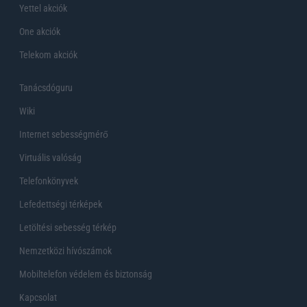
Yettel akciók
One akciók
Telekom akciók
Tanácsdóguru
Wiki
Internet sebességmérő
Virtuális valóság
Telefonkönyvek
Lefedettségi térképek
Letöltési sebesség térkép
Nemzetközi hívószámok
Mobiltelefon védelem és biztonság
Kapcsolat