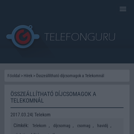
Toggle
naviga
Főoldal
>
Hírek
>
Összeállítható díjcsomagok a Telekomnál
ÖSSZEÁLLÍTHATÓ DÍJCSOMAGOK A
TELEKOMNÁL
2017.03.24| Telekom
Címkék:
,
,
,
,
Telekom
díjcsomag
csomag
havidíj