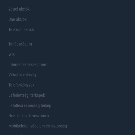
Yettel akciók
One akciók
Telekom akciók
Tanácsdóguru
Wiki
Internet sebességmérő
Virtuális valóság
Telefonkönyvek
Lefedettségi térképek
Letöltési sebesség térkép
Nemzetközi hívószámok
Mobiltelefon védelem és biztonság