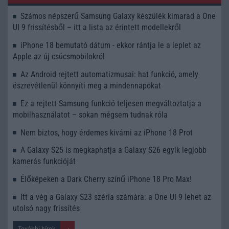
Számos népszerű Samsung Galaxy készülék kimarad a One
UI 9 frissítésből – itt a lista az érintett modellekről
iPhone 18 bemutató dátum - ekkor rántja le a leplet az
Apple az új csúcsmobilokról
Az Android rejtett automatizmusai: hat funkció, amely
észrevétlenül könnyíti meg a mindennapokat
Ez a rejtett Samsung funkció teljesen megváltoztatja a
mobilhasználatot – sokan mégsem tudnak róla
Nem biztos, hogy érdemes kivárni az iPhone 18 Prot
A Galaxy S25 is megkaphatja a Galaxy S26 egyik legjobb
kamerás funkcióját
Élőképeken a Dark Cherry színű iPhone 18 Pro Max!
Itt a vég a Galaxy S23 széria számára: a One UI 9 lehet az
utolsó nagy frissítés
További hírek