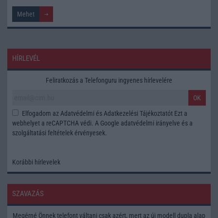
HÍRLEVÉL
Feliratkozás a Telefonguru ingyenes hírlevelére
OK
Elfogadom az
Adatvédelmi és Adatkezelési Tájékoztatót
Ezt a
webhelyet a reCAPTCHA védi. A Google
adatvédelmi irányelve
és a
szolgáltatási feltételek
érvényesek.
Korábbi hírlevelek
SZAVAZÁS
Megérné Önnek telefont váltani csak azért, mert az új modell dupla alap