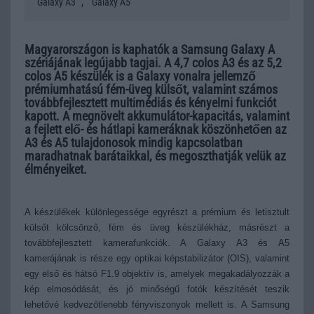
,
Galaxy A3
Galaxy A5
Magyarországon is kaphatók a Samsung Galaxy A
szériájának legújabb tagjai. A 4,7 colos A3 és az 5,2
colos A5 készülék is a Galaxy vonalra jellemző
prémiumhatású fém-üveg külsőt, valamint számos
továbbfejlesztett multimédiás és kényelmi funkciót
kapott. A megnövelt akkumulátor-kapacitás, valamint
a fejlett elő- és hátlapi kameráknak köszönhetően az
A3 és A5 tulajdonosok mindig kapcsolatban
maradhatnak barátaikkal, és megoszthatják velük az
élményeiket.
A készülékek különlegessége egyrészt a prémium és letisztult
külsőt kölcsönző, fém és üveg készülékház, másrészt a
továbbfejlesztett kamerafunkciók.
A Galaxy A3 és A5
kamerájának is része egy optikai képstabilizátor (OIS), valamint
egy első és hátsó F1.9 objektív is, amelyek megakadályozzák a
kép elmosódását, és jó minőségű fotók készítését teszik
lehetővé kedvezőtlenebb fényviszonyok mellett is. A Samsung