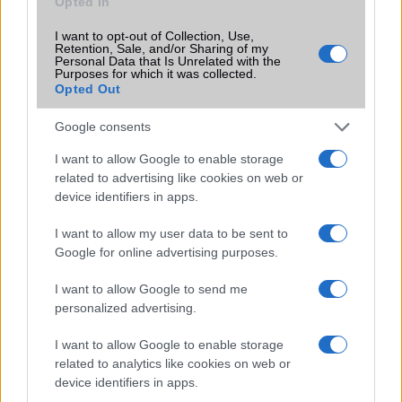
Opted In
2023.08.10
| Android Authority
Meddig kell várnunk az új olcsó iPhone-ra? Az Apple
I want to opt-out of Collection, Use,
Retention, Sale, and/or Sharing of my
iPhone SE termékcsaládja már régóta a legolcsóbban
Personal Data that Is Unrelated with the
megvásárolható új iPhone sorozat.
Purposes for which it was collected.
Opted Out
A te telefonod megkapja a One UI 7
Google consents
frissítést? Itt a kompatibilis készülékek
listája
I want to allow Google to enable storage
related to advertising like cookies on web or
2025.02.10
| Android Police
device identifiers in apps.
Samsung az egyik leggyorsabb gyártó a nagyobb Android-
frissítések terén, és az Android 15-alapú One UI 7 sem
I want to allow my user data to be sent to
lesz kivétel. A vállalat tervei szerint 2025 első
Google for online advertising purposes.
negyedévének végére befejezi a frissítés kiadását.
Azonban nem minden Samsung telefon kapja meg az új
I want to allow Google to send me
verziót.
personalized advertising.
I want to allow Google to enable storage
related to analytics like cookies on web or
device identifiers in apps.
KAPCSOLÓDÓ HÍREK