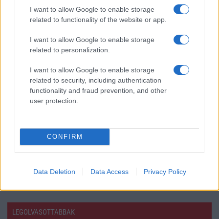
I want to allow Google to enable storage
Fotókon a fém Samsungok
related to functionality of the website or app.
Így néz ki a fém Samsung Galaxy A5
I want to allow Google to enable storage
related to personalization.
Húzós lesz a Samsung Galaxy A5 ára
Hivatalos: itt a Samsung két, teljesen fém burkolatú
I want to allow Google to enable storage
mobilja
related to security, including authentication
functionality and fraud prevention, and other
Halló, hall engem? Fém Samsungom van!
user protection.
Ennyibe kerülnek a fém Samsungok
Új Samsungok a Vodafone-nál
CONFIRM
Megérkezett a Samsung Galaxy A új szériája
További hírek
Data Deletion
Data Access
Privacy Policy
LEGOLVASOTTABBAK