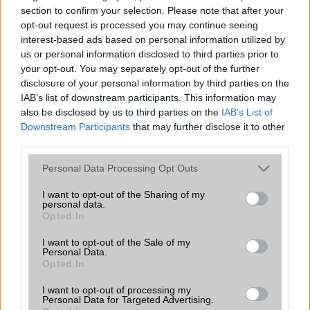
section to confirm your selection. Please note that after your
opt-out request is processed you may continue seeing
A tíz legjobb okostelefon 5 col alatt
interest-based ads based on personal information utilized by
2015.02.10
| Phone Arena
us or personal information disclosed to third parties prior to
your opt-out. You may separately opt-out of the further
disclosure of your personal information by third parties on the
Sokan nem rajonganak az évek óta egyre inkább növekvõ
IAB’s list of downstream participants. This information may
kijelzõkért és szeretnének 5 col alatt maradni, hogy még
also be disclosed by us to third parties on the
IAB’s List of
egyszerûen kezelhetõ legyen egy kézzel a mobil és akár a
Downstream Participants
that may further disclose it to other
zsebbe is gond nélkül beférjen.
third parties.
Bemutatjuk 2023 várhatóan
Please note that this website/app uses one or more Google
legsikeresebb, elérhető árú telefonját
Personal Data Processing Opt Outs
services and may gather and store information including but
2022.11.16
| Phone Arena
not limited to your visit or usage behaviour. You may click to
I want to opt-out of the Sharing of my
personal data.
grant or deny consent to Google and its third-party tags to
Egy friss Samsung Galaxy A54 5G szivárgás felfedte, mi
Opted In
use your data for below specified purposes in below Google
lehet 2023 legjobb középkategóriás telefonja.
consent section.
I want to opt-out of the Sale of my
Personal Data.
Opted In
Apple iPhone SE 4: megjelenési dátum,
I want to opt-out of processing my
ár, specifikációk, pletykák, stb.
Personal Data for Targeted Advertising.