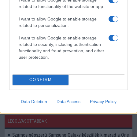
jelentősen felgyorsítja a mindennapi használatot,
related to functionality of the website or app.
miközben a Pixel telefonokból továbbra is hiányzik.
I want to allow Google to enable storage
related to personalization.
I want to allow Google to enable storage
related to security, including authentication
KAPCSOLÓDÓ HÍREK
functionality and fraud prevention, and other
user protection.
Itt a Samsung Galaxy A54 5G Nightography kamerával és
javított teljesítménnyel
CONFIRM
Ennyibe kerül a Galaxy A34 5G és a Galaxy A54 5G
További hírek
Data Deletion
Data Access
Privacy Policy
LEGOLVASOTTABBAK
Számos népszerű Samsung Galaxy készülék kimarad a One