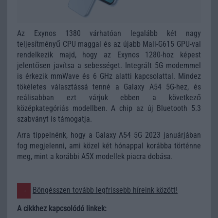
Az Exynos 1380 várhatóan legalább két nagy
teljesítményű CPU maggal és az újabb Mali-G615 GPU-val
rendelkezik majd, hogy az Exynos 1280-hoz képest
jelentősen javítsa a sebességet. Integrált 5G modemmel
is érkezik mmWave és 6 GHz alatti kapcsolattal. Mindez
tökéletes választássá tenné a Galaxy A54 5G-hez, és
reálisabban ezt várjuk ebben a következő
középkategóriás modellben. A chip az új Bluetooth 5.3
szabványt is támogatja.
Arra tippelnénk, hogy a Galaxy A54 5G 2023 januárjában
fog megjelenni, ami közel két hónappal korábba történne
meg, mint a korábbi A5X modellek piacra dobása.
Böngésszen tovább legfrissebb híreink között!
A cikkhez kapcsolódó linkek: