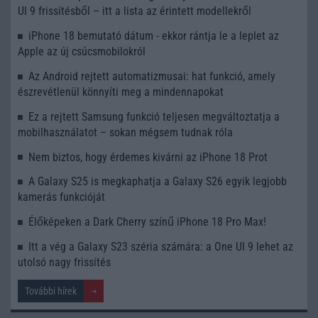
UI 9 frissítésből – itt a lista az érintett modellekről
iPhone 18 bemutató dátum - ekkor rántja le a leplet az
Apple az új csúcsmobilokról
Az Android rejtett automatizmusai: hat funkció, amely
észrevétlenül könnyíti meg a mindennapokat
Ez a rejtett Samsung funkció teljesen megváltoztatja a
mobilhasználatot – sokan mégsem tudnak róla
Nem biztos, hogy érdemes kivárni az iPhone 18 Prot
A Galaxy S25 is megkaphatja a Galaxy S26 egyik legjobb
kamerás funkcióját
Élőképeken a Dark Cherry színű iPhone 18 Pro Max!
Itt a vég a Galaxy S23 széria számára: a One UI 9 lehet az
utolsó nagy frissítés
További hírek