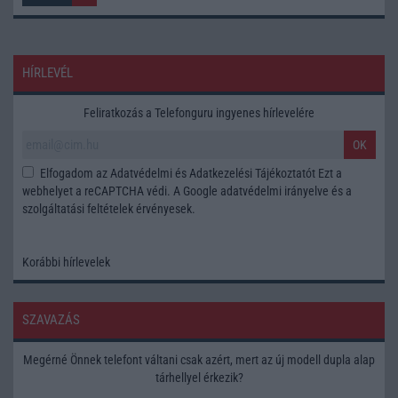
HÍRLEVÉL
Feliratkozás a Telefonguru ingyenes hírlevelére
OK
Elfogadom az
Adatvédelmi és Adatkezelési Tájékoztatót
Ezt a
webhelyet a reCAPTCHA védi. A Google
adatvédelmi irányelve
és a
szolgáltatási feltételek
érvényesek.
Korábbi hírlevelek
SZAVAZÁS
Megérné Önnek telefont váltani csak azért, mert az új modell dupla alap
tárhellyel érkezik?