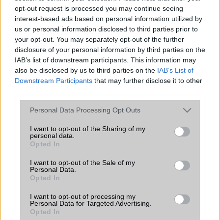
opt-out request is processed you may continue seeing
interest-based ads based on personal information utilized by
us or personal information disclosed to third parties prior to
your opt-out. You may separately opt-out of the further
Euro Gsm
disclosure of your personal information by third parties on the
267.000 Ft (új)
IAB’s list of downstream participants. This information may
also be disclosed by us to third parties on the
IAB’s List of
Downstream Participants
that may further disclose it to other
third parties.
Please note that this website/app uses one or more Google
Personal Data Processing Opt Outs
Számos népszerű Samsung Galaxy
services and may gather and store information including but
készülék kimarad a One UI 9
not limited to your visit or usage behaviour. You may click to
I want to opt-out of the Sharing of my
frissítésből – itt a lista az érintett
personal data.
grant or deny consent to Google and its third-party tags to
modellekről
Opted In
use your data for below specified purposes in below Google
2026.06.30
| Phone Arena
consent section.
I want to opt-out of the Sale of my
A One UI 9 érkezése új mesterséges intelligencia-
Personal Data.
funkciókat és továbbfejlesztett kezelőfelületet hoz,
Opted In
azonban több korábbi csúcskategóriás és középkategóriás
Galaxy készülék számára ez lesz az út vége.
I want to opt-out of processing my
Personal Data for Targeted Advertising.
Opted In
iPhone 18 bemutató dátum - ekkor