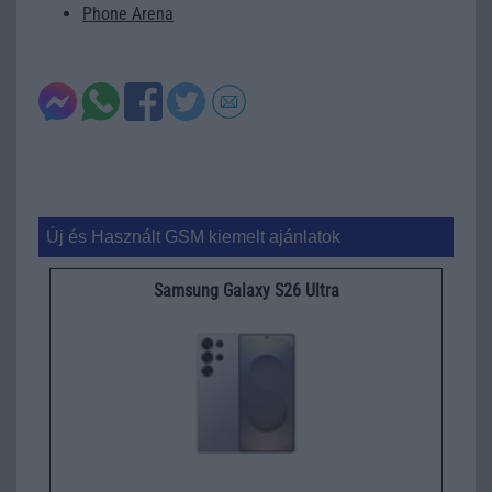
Phone Arena
Új és Használt GSM kiemelt ajánlatok
Samsung Galaxy S26 Ultra