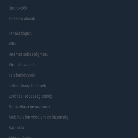
One akciók
Telekom akciók
Tanácsdóguru
Wiki
Internet sebességmérő
Virtuális valóság
Telefonkönyvek
Lefedettségi térképek
Letöltési sebesség térkép
Nemzetközi hívószámok
Mobiltelefon védelem és biztonság
Kapcsolat
Médiaajánlat