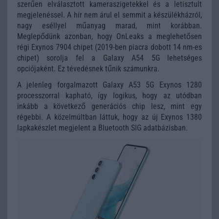
szerűen elválasztott kameraszigetekkel és a letisztult
megjelenéssel. A hír nem árul el semmit a készülékházról,
nagy eséllyel műanyag marad, mint korábban.
Meglepődünk azonban, hogy OnLeaks a meglehetősen
régi Exynos 7904 chipet (2019-ben piacra dobott 14 nm-es
chipet) sorolja fel a Galaxy A54 5G lehetséges
opciójaként. Ez tévedésnek tűnik számunkra.
A jelenleg forgalmazott Galaxy A53 5G Exynos 1280
processzorral kapható, így logikus, hogy az utódban
inkább a következő generációs chip lesz, mint egy
régebbi. A közelmúltban láttuk, hogy az új Exynos 1380
lapkakészlet megjelent a Bluetooth SIG adatbázisban.