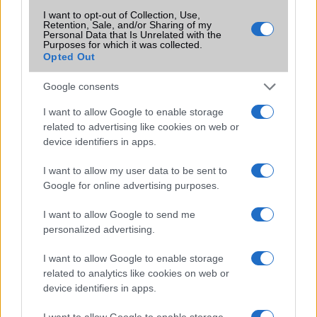
rántja le a leplet az Apple az új
I want to opt-out of Collection, Use,
csúcsmobilokról
Retention, Sale, and/or Sharing of my
Personal Data that Is Unrelated with the
2026.06.29
| Phone Arena
Purposes for which it was collected.
A szeptemberi eseményen az iPhone 18 Pro modellek
Opted Out
mellett a régóta pletykált hajlítható iPhone Ultra is
bemutatkozhat, miközben az áremelésekről szóló
Google consents
találgatások továbbra is beárnyékolják a rajtot.
I want to allow Google to enable storage
Az Android rejtett automatizmusai: hat
related to advertising like cookies on web or
funkció, amely észrevétlenül könnyíti
device identifiers in apps.
meg a mindennapokat
I want to allow my user data to be sent to
2026.06.14
| Android Police
Google for online advertising purposes.
Sok felhasználó külön alkalmazásokra esküszik, pedig az
Android már évek óta olyan intelligens funkciókat kínál,
amelyek maguktól dolgoznak a háttérben.
I want to allow Google to send me
personalized advertising.
Ez a rejtett Samsung funkció teljesen
I want to allow Google to enable storage
megváltoztatja a mobilhasználatot –
related to analytics like cookies on web or
sokan mégsem tudnak róla
device identifiers in apps.
2026.07.12
| Android Central
Az Edge Panel az egyik leghasznosabb funkció, amely
I want to allow Google to enable storage