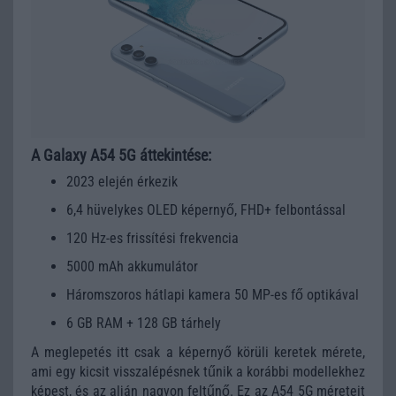
A Galaxy A54 5G áttekintése:
2023 elején érkezik
6,4 hüvelykes OLED képernyő, FHD+ felbontással
120 Hz-es frissítési frekvencia
5000 mAh akkumulátor
Háromszoros hátlapi kamera 50 MP-es fő optikával
6 GB RAM + 128 GB tárhely
A meglepetés itt csak a képernyő körüli keretek mérete,
ami egy kicsit visszalépésnek tűnik a korábbi modellekhez
képest, és az alján nagyon feltűnő. Ez az A54 5G méreteit