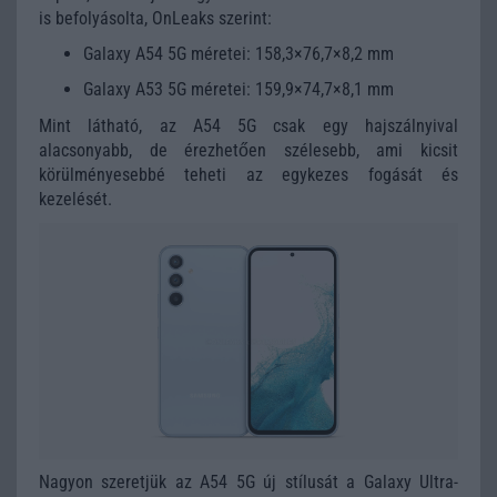
is befolyásolta, OnLeaks szerint:
Galaxy A54 5G méretei: 158,3×76,7×8,2 mm
Galaxy A53 5G méretei: 159,9×74,7×8,1 mm
Mint látható, az A54 5G csak egy hajszálnyival
alacsonyabb, de érezhetően szélesebb, ami kicsit
körülményesebbé teheti az egykezes fogását és
kezelését.
Nagyon szeretjük az A54 5G új stílusát a Galaxy Ultra-