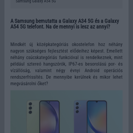
Samsung Galaxy A54 5G
A Samsung bemutatta a Galaxy A34 5G és a Galaxy
A54 5G telefont. Na de mennyi is lesz az annyi?
Mindkét új középkategóriás okostelefon hoz néhány
nagyon szükséges fejlesztést elődeihez képest. Emellett
néhány csúcskategóriás funkcióval is rendelkeznek, mint
például sztereó hangszórók, IP67-es besorolású por- és
vízállóság, valamint négy évnyi Android operációs
rendszerfrissítés. De mennyibe kerülnek és mikor lehet
megvásárolni őket?