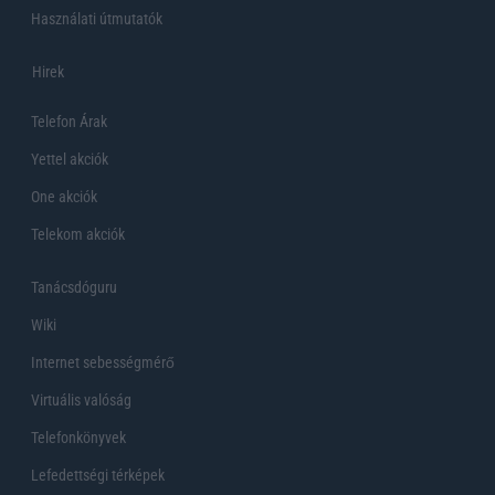
Használati útmutatók
Hirek
Telefon Árak
Yettel akciók
One akciók
Telekom akciók
Tanácsdóguru
Wiki
Internet sebességmérő
Virtuális valóság
Telefonkönyvek
Lefedettségi térképek