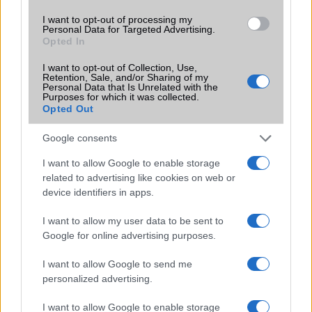
2026.07.12
| Android Central
I want to opt-out of processing my
Az Edge Panel az egyik leghasznosabb funkció, amely
Personal Data for Targeted Advertising.
jelentősen felgyorsítja a mindennapi használatot,
Opted In
miközben a Pixel telefonokból továbbra is hiányzik.
I want to opt-out of Collection, Use,
Retention, Sale, and/or Sharing of my
Personal Data that Is Unrelated with the
Purposes for which it was collected.
Opted Out
Google consents
KAPCSOLÓDÓ HÍREK
I want to allow Google to enable storage
Bemutatjuk 2023 várhatóan legsikeresebb, elérhető árú
related to advertising like cookies on web or
telefonját
device identifiers in apps.
Megjelent az FCC-n a Galaxy A34 5G
I want to allow my user data to be sent to
A Samsung bemutatja a Galaxy A34 5G-t vadonatúj
Google for online advertising purposes.
képszerkesztővel
I want to allow Google to send me
Itt a Samsung Galaxy A54 5G Nightography kamerával és
personalized advertising.
javított teljesítménnyel
I want to allow Google to enable storage