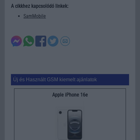
A cikkhez kapcsolódó linkek:
SamMobile
Új és Használt GSM kiemelt ajánlatok
Apple iPhone 16e