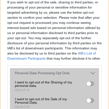
If you wish to opt-out of the sale, sharing to third parties, or
iPhone 18 bemutató dátum - ekkor
processing of your personal or sensitive information for
rántja le a leplet az Apple az új
targeted advertising by us, please use the below opt-out
csúcsmobilokról
section to confirm your selection. Please note that after your
2026.06.29
| Phone Arena
opt-out request is processed you may continue seeing
A szeptemberi eseményen az iPhone 18 Pro modellek
interest-based ads based on personal information utilized by
mellett a régóta pletykált hajlítható iPhone Ultra is
us or personal information disclosed to third parties prior to
bemutatkozhat, miközben az áremelésekről szóló
your opt-out. You may separately opt-out of the further
találgatások továbbra is beárnyékolják a rajtot.
disclosure of your personal information by third parties on the
IAB’s list of downstream participants. This information may
Az Android rejtett automatizmusai: hat
also be disclosed by us to third parties on the
IAB’s List of
funkció, amely észrevétlenül könnyíti
Downstream Participants
that may further disclose it to other
meg a mindennapokat
third parties.
2026.06.14
| Android Police
Please note that this website/app uses one or more Google
Personal Data Processing Opt Outs
Sok felhasználó külön alkalmazásokra esküszik, pedig az
services and may gather and store information including but
Android már évek óta olyan intelligens funkciókat kínál,
not limited to your visit or usage behaviour. You may click to
I want to opt-out of the Sharing of my
amelyek maguktól dolgoznak a háttérben.
personal data.
grant or deny consent to Google and its third-party tags to
Opted In
use your data for below specified purposes in below Google
Ez a rejtett Samsung funkció teljesen
consent section.
I want to opt-out of the Sale of my
megváltoztatja a mobilhasználatot –
Personal Data.
sokan mégsem tudnak róla
Opted In