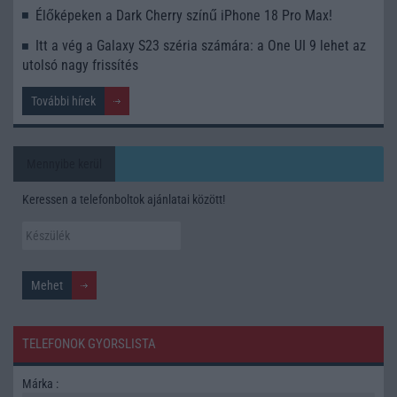
Élőképeken a Dark Cherry színű iPhone 18 Pro Max!
Itt a vég a Galaxy S23 széria számára: a One UI 9 lehet az
utolsó nagy frissítés
További hírek
Mennyibe kerül
Keressen a telefonboltok ajánlatai között!
TELEFONOK GYORSLISTA
Márka :