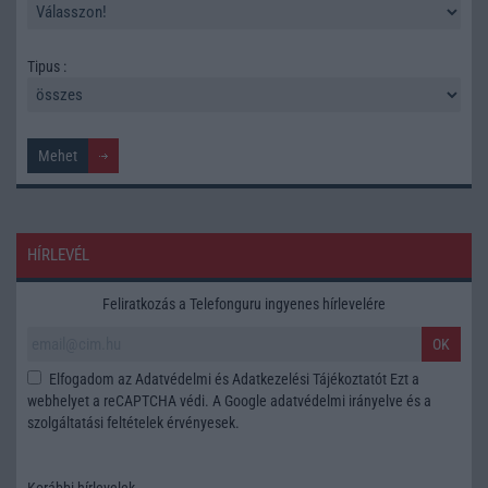
Tipus :
HÍRLEVÉL
Feliratkozás a Telefonguru ingyenes hírlevelére
OK
Elfogadom az
Adatvédelmi és Adatkezelési Tájékoztatót
Ezt a
webhelyet a reCAPTCHA védi. A Google
adatvédelmi irányelve
és a
szolgáltatási feltételek
érvényesek.
Korábbi hírlevelek