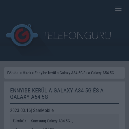
Toggle
naviga
Főoldal
>
Hírek
>
Ennyibe kerül a Galaxy A34 5G és a Galaxy A54 5G
ENNYIBE KERÜL A GALAXY A34 5G ÉS A
GALAXY A54 5G
2023.03.16| SamMobile
Címkék:
,
Samsung Galaxy A34 5G