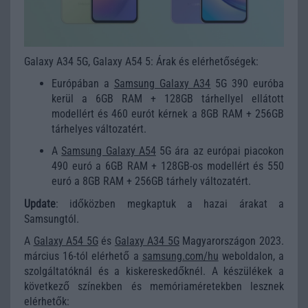
Galaxy A34 5G, Galaxy A54 5: Árak és elérhetőségek:
Európában a
Samsung Galaxy A34
5G 390 euróba
kerül a 6GB RAM + 128GB tárhellyel ellátott
modellért és 460 eurót kérnek a 8GB RAM + 256GB
tárhelyes változatért.
A
Samsung Galaxy A54
5G ára az európai piacokon
490 euró a 6GB RAM + 128GB-os modellért és 550
euró a 8GB RAM + 256GB tárhely változatért.
Update
: időközben megkaptuk a hazai árakat a
Samsungtól.
A
Galaxy A54 5G
és
Galaxy A34 5G
Magyarországon 2023.
március 16-tól elérhető a
samsung.com/hu
weboldalon, a
szolgáltatóknál és a kiskereskedőknél. A készülékek a
következő színekben és memóriaméretekben lesznek
elérhetők: