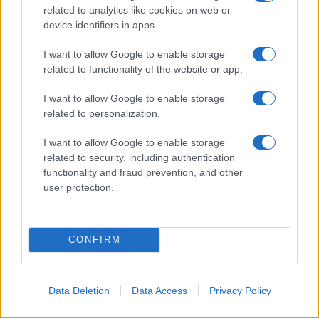
További hírek
related to analytics like cookies on web or
device identifiers in apps.
I want to allow Google to enable storage
related to functionality of the website or app.
LEGOLVASOTTABBAK
I want to allow Google to enable storage
Számos népszerű Samsung Galaxy készülék kimarad a One
related to personalization.
UI 9 frissítésből – itt a lista az érintett modellekről
I want to allow Google to enable storage
iPhone 18 bemutató dátum - ekkor rántja le a leplet az
related to security, including authentication
Apple az új csúcsmobilokról
functionality and fraud prevention, and other
Az Android rejtett automatizmusai: hat funkció, amely
user protection.
észrevétlenül könnyíti meg a mindennapokat
Ez a rejtett Samsung funkció teljesen megváltoztatja a
CONFIRM
mobilhasználatot – sokan mégsem tudnak róla
Nem biztos, hogy érdemes kivárni az iPhone 18 Prot
A Galaxy S25 is megkaphatja a Galaxy S26 egyik legjobb
Data Deletion
Data Access
Privacy Policy
kamerás funkcióját