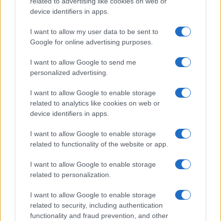
related to advertising like cookies on web or
device identifiers in apps.
LEGOLVASOTTABBAK
I want to allow my user data to be sent to
Google for online advertising purposes.
Számos népszerű Samsung Galaxy készülék kimarad a One
UI 9 frissítésből – itt a lista az érintett modellekről
I want to allow Google to send me
iPhone 18 bemutató dátum - ekkor rántja le a leplet az
personalized advertising.
Apple az új csúcsmobilokról
I want to allow Google to enable storage
Az Android rejtett automatizmusai: hat funkció, amely
related to analytics like cookies on web or
észrevétlenül könnyíti meg a mindennapokat
device identifiers in apps.
Ez a rejtett Samsung funkció teljesen megváltoztatja a
I want to allow Google to enable storage
mobilhasználatot – sokan mégsem tudnak róla
related to functionality of the website or app.
Nem biztos, hogy érdemes kivárni az iPhone 18 Prot
I want to allow Google to enable storage
A Galaxy S25 is megkaphatja a Galaxy S26 egyik legjobb
related to personalization.
kamerás funkcióját
I want to allow Google to enable storage
Élőképeken a Dark Cherry színű iPhone 18 Pro Max!
related to security, including authentication
functionality and fraud prevention, and other
Itt a vég a Galaxy S23 széria számára: a One UI 9 lehet az