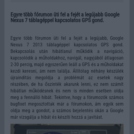
Egyre több fórumon üti fel a fejét a legújabb Google
Nexus 7 táblagéppel kapcsolatos GPS gond.
Egyre több fórumon üti fel a fejét a legújabb, Google
Nexus 7 2013 táblagéppel kapcsolatos GPS gond.
Bekapcsolás után hibátlanul működik a navigáció,
kapcsolódik a műholdakhoz, navigál, nagyjából átlagosan
2-30 percig, majd egyszerűen leáll a GPS és a műholdakat
kezdi keresni, ám nem találja. Állítólag néhány készülék
újraindítás megoldja a problémát az esetek nagy
részében, de ha őszinték akarunk lenni, ez nem számít
hibátlan működésnek és nem is minden esetben oldja
meg a fennálló hibát. Tekintve, hogy a fórumozók számos
bugfixet megosztottak már a fórumokon, ám egyik sem
oldja meg a gondot, a számos bejelentés okán a Google
már vizsgálja a hibát és készíti hozzá a javítást.