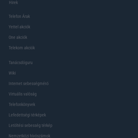
Hirek
Telefon Árak
Yettel akciók
One akciók
Telekom akciók
Tanácsdóguru
Wiki
Internet sebességmérő
Virtuális valóság
Telefonkönyvek
Lefedettségi térképek
Letöltési sebesség térkép
Nemzetközi hívószámok