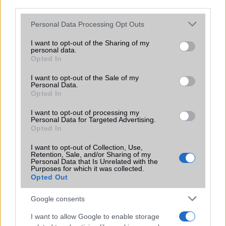
third parties.
Please note that this website/app uses one or more Google
Personal Data Processing Opt Outs
services and may gather and store information including but
KAPCSOLÓDÓ HÍREK
not limited to your visit or usage behaviour. You may click to
I want to opt-out of the Sharing of my
personal data.
grant or deny consent to Google and its third-party tags to
Melyik a világ legkönnyebb androidos tabletje?
Opted In
use your data for below specified purposes in below Google
consent section.
Akkumulátor teszt: abszolút győztes az iPad
I want to opt-out of the Sale of my
Personal Data.
Fillérekért: új Google Nexus 7.7
Opted In
Videón az idei Google Nexus 7
I want to opt-out of processing my
Personal Data for Targeted Advertising.
Opted In
Komoly kijelző gond az új Nexus 7-tel
Október 22-én érkezik a Nokia phablete és táblagépe?
I want to opt-out of Collection, Use,
Retention, Sale, and/or Sharing of my
Personal Data that Is Unrelated with the
Újdonság: Retina iPad mini a T-Mobile-nál
Purposes for which it was collected.
Opted Out
Ultra olcsó és jó tablet: Acer Tab 7
Google consents
További hírek
I want to allow Google to enable storage