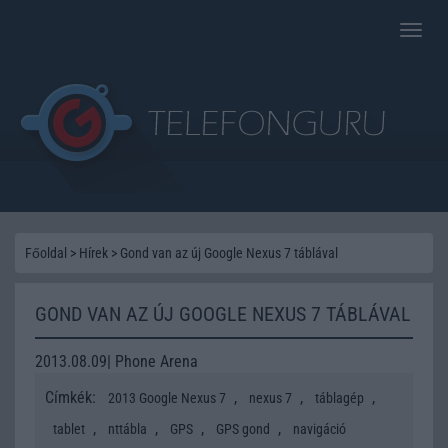
Toggle
naviga
Főoldal
>
Hírek
>
Gond van az új Google Nexus 7 táblával
GOND VAN AZ ÚJ GOOGLE NEXUS 7 TÁBLÁVAL
2013.08.09| Phone Arena
Címkék:
,
,
,
2013 Google Nexus 7
nexus 7
táblagép
,
,
,
,
tablet
nttábla
GPS
GPS gond
navigáció