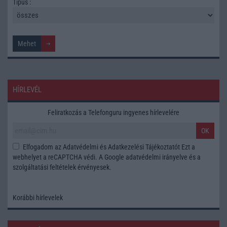
Tipus :
HÍRLEVÉL
Feliratkozás a Telefonguru ingyenes hírlevelére
OK
Elfogadom az
Adatvédelmi és Adatkezelési Tájékoztatót
Ezt a
webhelyet a reCAPTCHA védi. A Google
adatvédelmi irányelve
és a
szolgáltatási feltételek
érvényesek.
Korábbi hírlevelek