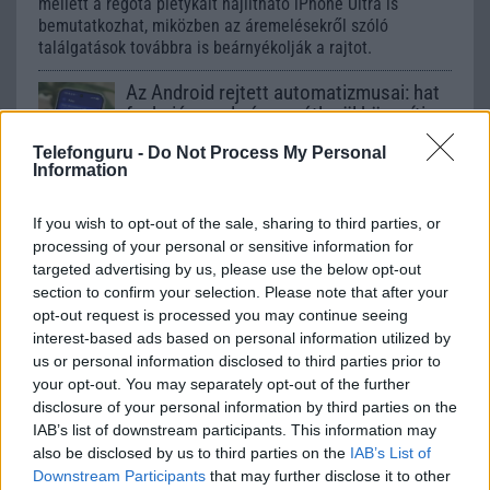
mellett a régóta pletykált hajlítható iPhone Ultra is
bemutatkozhat, miközben az áremelésekről szóló
találgatások továbbra is beárnyékolják a rajtot.
Az Android rejtett automatizmusai: hat
funkció, amely észrevétlenül könnyíti
meg a mindennapokat
Telefonguru -
Do Not Process My Personal
2026.06.14
| Android Police
Information
Sok felhasználó külön alkalmazásokra esküszik, pedig az
Android már évek óta olyan intelligens funkciókat kínál,
If you wish to opt-out of the sale, sharing to third parties, or
amelyek maguktól dolgoznak a háttérben.
processing of your personal or sensitive information for
targeted advertising by us, please use the below opt-out
Ez a rejtett Samsung funkció teljesen
section to confirm your selection. Please note that after your
megváltoztatja a mobilhasználatot –
opt-out request is processed you may continue seeing
sokan mégsem tudnak róla
interest-based ads based on personal information utilized by
us or personal information disclosed to third parties prior to
2026.07.12
| Android Central
your opt-out. You may separately opt-out of the further
Az Edge Panel az egyik leghasznosabb funkció, amely
jelentősen felgyorsítja a mindennapi használatot,
disclosure of your personal information by third parties on the
miközben a Pixel telefonokból továbbra is hiányzik.
IAB’s list of downstream participants. This information may
also be disclosed by us to third parties on the
IAB’s List of
Downstream Participants
that may further disclose it to other