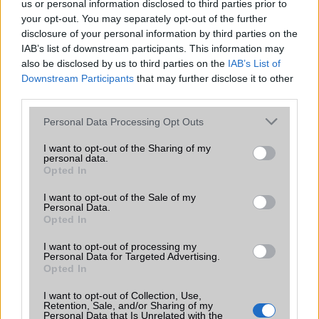
us or personal information disclosed to third parties prior to
amelyek maguktól dolgoznak a háttérben.
your opt-out. You may separately opt-out of the further
disclosure of your personal information by third parties on the
Ez a rejtett Samsung funkció teljesen
IAB’s list of downstream participants. This information may
megváltoztatja a mobilhasználatot –
also be disclosed by us to third parties on the
IAB’s List of
sokan mégsem tudnak róla
Downstream Participants
that may further disclose it to other
2026.07.12
| Android Central
third parties.
Az Edge Panel az egyik leghasznosabb funkció, amely
Please note that this website/app uses one or more Google
jelentősen felgyorsítja a mindennapi használatot,
Personal Data Processing Opt Outs
services and may gather and store information including but
miközben a Pixel telefonokból továbbra is hiányzik.
not limited to your visit or usage behaviour. You may click to
I want to opt-out of the Sharing of my
personal data.
grant or deny consent to Google and its third-party tags to
Opted In
use your data for below specified purposes in below Google
consent section.
I want to opt-out of the Sale of my
Personal Data.
Opted In
KAPCSOLÓDÓ HÍREK
I want to opt-out of processing my
Personal Data for Targeted Advertising.
OnLive Desktop alkalmazás: pont mint a PC-d
Opted In
Ultraolcsó lehet az iPad mini
I want to opt-out of Collection, Use,
Retention, Sale, and/or Sharing of my
Ekkora lesz az iPad mini?
Personal Data that Is Unrelated with the