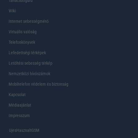
Tanácsdóguru
Wiki
Internet sebességmérő
Virtuális valóság
Telefonkönyvek
Lefedettségi térképek
Letöltési sebesség térkép
Nemzetközi hívószámok
Mobiltelefon védelem és biztonság
Kapcsolat
Médiaajánlat
Impresszum
UjesHasznaltGSM