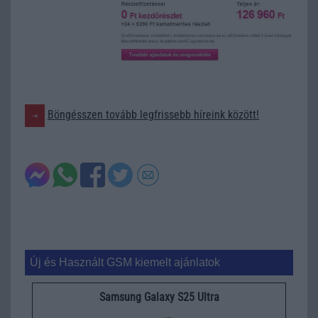
Böngésszen tovább legfrissebb híreink között!
Új és Használt GSM kiemelt ajánlatok
Samsung Galaxy S25 Ultra