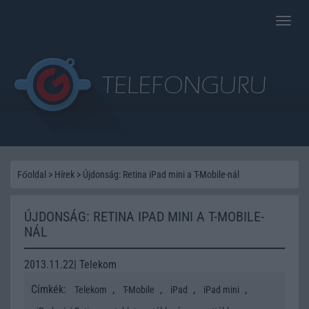
Toggle
naviga
Főoldal
>
Hírek
>
Újdonság: Retina iPad mini a T-Mobile-nál
ÚJDONSÁG: RETINA IPAD MINI A T-MOBILE-
NÁL
2013.11.22| Telekom
Címkék:
,
,
,
,
Telekom
T-Mobile
iPad
iPad mini