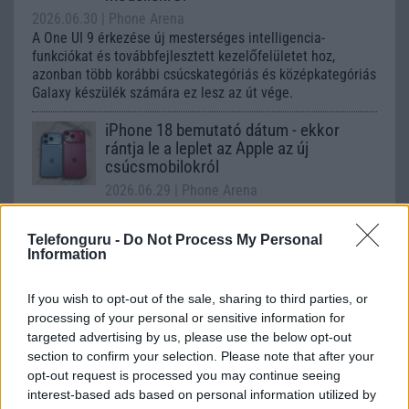
2026.06.30
| Phone Arena
A One UI 9 érkezése új mesterséges intelligencia-
funkciókat és továbbfejlesztett kezelőfelületet hoz,
azonban több korábbi csúcskategóriás és középkategóriás
Galaxy készülék számára ez lesz az út vége.
iPhone 18 bemutató dátum - ekkor
rántja le a leplet az Apple az új
csúcsmobilokról
2026.06.29
| Phone Arena
A szeptemberi eseményen az iPhone 18 Pro modellek
mellett a régóta pletykált hajlítható iPhone Ultra is
Telefonguru -
Do Not Process My Personal
bemutatkozhat, miközben az áremelésekről szóló
Information
találgatások továbbra is beárnyékolják a rajtot.
If you wish to opt-out of the sale, sharing to third parties, or
Az Android rejtett automatizmusai: hat
funkció, amely észrevétlenül könnyíti
processing of your personal or sensitive information for
meg a mindennapokat
targeted advertising by us, please use the below opt-out
section to confirm your selection. Please note that after your
2026.06.14
| Android Police
opt-out request is processed you may continue seeing
Sok felhasználó külön alkalmazásokra esküszik, pedig az
interest-based ads based on personal information utilized by
Android már évek óta olyan intelligens funkciókat kínál,