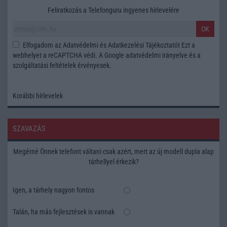
Feliratkozás a Telefonguru ingyenes hírlevelére
OK
Elfogadom az
Adatvédelmi és Adatkezelési Tájékoztatót
Ezt a
webhelyet a reCAPTCHA védi. A Google
adatvédelmi irányelve
és a
szolgáltatási feltételek
érvényesek.
Korábbi hírlevelek
SZAVAZÁS
Megérné Önnek telefont váltani csak azért, mert az új modell dupla alap
tárhellyel érkezik?
Igen, a tárhely nagyon fontos
Talán, ha más fejlesztések is vannak