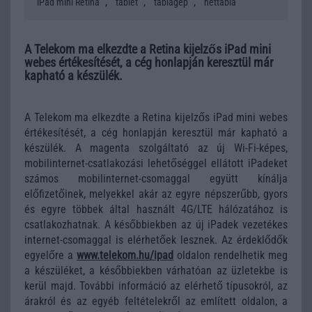
,
,
,
iPad mini Retina
tablet
táblagép
nettábla
A Telekom ma elkezdte a Retina kijelzős iPad mini
webes értékesítését, a cég honlapján keresztül már
kapható a készülék.
A Telekom ma elkezdte a Retina kijelzős iPad mini webes
értékesítését, a cég honlapján keresztül már kapható a
készülék. A magenta szolgáltató az új Wi-Fi-képes,
mobilinternet-csatlakozási lehetőséggel ellátott iPadeket
számos mobilinternet-csomaggal együtt kínálja
előfizetőinek, melyekkel akár az egyre népszerűbb, gyors
és egyre többek által használt 4G/LTE hálózatához is
csatlakozhatnak. A későbbiekben az új iPadek vezetékes
internet-csomaggal is elérhetőek lesznek. Az érdeklődők
egyelőre a
www.telekom.hu/ipad
oldalon rendelhetik meg
a készüléket, a későbbiekben várhatóan az üzletekbe is
kerül majd. További információ az elérhető típusokról, az
árakról és az egyéb feltételekről az említett oldalon, a