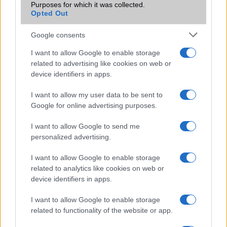
Purposes for which it was collected.
Nagy akksi az iPad miniben
Opted Out
Agresszív reklám az Amazonon az iPad mini ellen
Google consents
Borzalmas az Apple iPad mini
I want to allow Google to enable storage
Akkumulátor teszt: abszolút győztes az iPad
related to advertising like cookies on web or
device identifiers in apps.
Jöhet az iPad Maxi?
I want to allow my user data to be sent to
További hírek
Google for online advertising purposes.
I want to allow Google to send me
personalized advertising.
LEGOLVASOTTABBAK
I want to allow Google to enable storage
related to analytics like cookies on web or
Számos népszerű Samsung Galaxy készülék kimarad a One
device identifiers in apps.
UI 9 frissítésből – itt a lista az érintett modellekről
iPhone 18 bemutató dátum - ekkor rántja le a leplet az
I want to allow Google to enable storage
Apple az új csúcsmobilokról
related to functionality of the website or app.