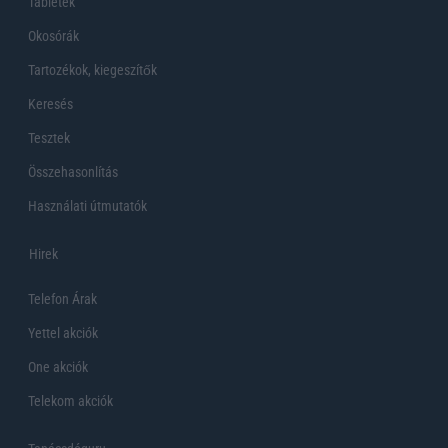
Tabletek
Okosórák
Tartozékok, kiegeszítők
Keresés
Tesztek
Összehasonlítás
Használati útmutatók
Hirek
Telefon Árak
Yettel akciók
One akciók
Telekom akciók