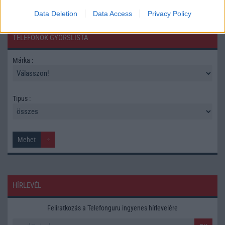
Data Deletion
Data Access
Privacy Policy
TELEFONOK GYORSLISTA
Márka :
Tipus :
HÍRLEVÉL
Feliratkozás a Telefonguru ingyenes hírlevelére