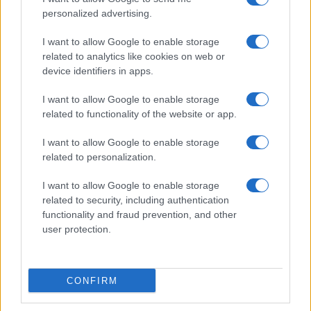
Ez a rejtett Samsung funkció teljesen megváltoztatja a
personalized advertising.
mobilhasználatot – sokan mégsem tudnak róla
Nem biztos, hogy érdemes kivárni az iPhone 18 Prot
I want to allow Google to enable storage
related to analytics like cookies on web or
A Galaxy S25 is megkaphatja a Galaxy S26 egyik legjobb
device identifiers in apps.
kamerás funkcióját
I want to allow Google to enable storage
Élőképeken a Dark Cherry színű iPhone 18 Pro Max!
related to functionality of the website or app.
Itt a vég a Galaxy S23 széria számára: a One UI 9 lehet az
I want to allow Google to enable storage
utolsó nagy frissítés
related to personalization.
További hírek
I want to allow Google to enable storage
related to security, including authentication
functionality and fraud prevention, and other
Mennyibe kerül
user protection.
Keressen a telefonboltok ajánlatai között!
CONFIRM