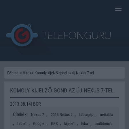
Toggle
naviga
Főoldal
>
Hírek
>
Komoly kijelző gond az új Nexus 7-tel
KOMOLY KIJELZŐ GOND AZ ÚJ NEXUS 7-TEL
2013.08.14| BGR
Címkék:
,
,
,
Nexus 7
2013 Nexus 7
táblagép
nettábla
,
,
,
,
,
,
tablet
Google
GPS
kijelző
hiba
multitouch