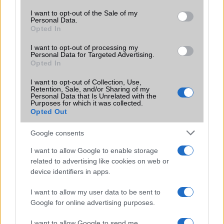
Fillérekért: új Google Nexus 7.7
consent section.
I want to opt-out of the Sale of my
Android 4.3 június közepén
Personal Data.
Opted In
Videón az idei Google Nexus 7
I want to opt-out of processing my
Gond van az új Google Nexus 7 táblával
Personal Data for Targeted Advertising.
Opted In
További hírek
I want to opt-out of Collection, Use,
Retention, Sale, and/or Sharing of my
Personal Data that Is Unrelated with the
Purposes for which it was collected.
Opted Out
LEGOLVASOTTABBAK
Google consents
Számos népszerű Samsung Galaxy készülék kimarad a One
I want to allow Google to enable storage
UI 9 frissítésből – itt a lista az érintett modellekről
related to advertising like cookies on web or
iPhone 18 bemutató dátum - ekkor rántja le a leplet az
device identifiers in apps.
Apple az új csúcsmobilokról
I want to allow my user data to be sent to
Az Android rejtett automatizmusai: hat funkció, amely
Google for online advertising purposes.
észrevétlenül könnyíti meg a mindennapokat
I want to allow Google to send me