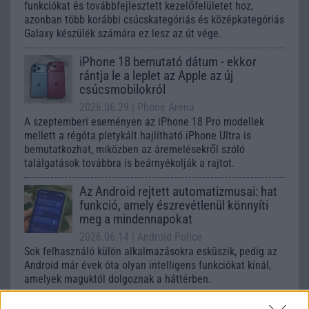
funkciókat és továbbfejlesztett kezelőfelületet hoz,
azonban több korábbi csúcskategóriás és középkategóriás
Galaxy készülék számára ez lesz az út vége.
iPhone 18 bemutató dátum - ekkor
rántja le a leplet az Apple az új
csúcsmobilokról
2026.06.29
| Phone Arena
A szeptemberi eseményen az iPhone 18 Pro modellek
mellett a régóta pletykált hajlítható iPhone Ultra is
bemutatkozhat, miközben az áremelésekről szóló
találgatások továbbra is beárnyékolják a rajtot.
Az Android rejtett automatizmusai: hat
funkció, amely észrevétlenül könnyíti
meg a mindennapokat
2026.06.14
| Android Police
Sok felhasználó külön alkalmazásokra esküszik, pedig az
Android már évek óta olyan intelligens funkciókat kínál,
amelyek maguktól dolgoznak a háttérben.