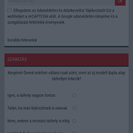
OK
Elfogadom az
Adatvédelmi és Adatkezelési Tájékoztatót
Ezt a
webhelyet a reCAPTCHA védi. A Google
adatvédelmi irányelve
és a
szolgáltatási feltételek
érvényesek.
Korábbi hírlevelek
SZAVAZÁS
Megérné Önnek telefont váltani csak azért, mert az új modell dupla alap
tárhellyel érkezik?
Igen, a tárhely nagyon fontos
Talán, ha más fejlesztések is vannak
Nem, nekem a mostani tárhely is elég