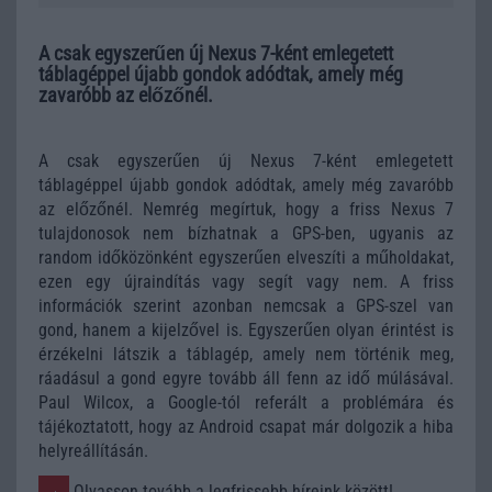
A csak egyszerűen új Nexus 7-ként emlegetett
táblagéppel újabb gondok adódtak, amely még
zavaróbb az előzőnél.
A csak egyszerűen új Nexus 7-ként emlegetett
táblagéppel újabb gondok adódtak, amely még zavaróbb
az előzőnél. Nemrég megírtuk, hogy a friss Nexus 7
tulajdonosok nem bízhatnak a GPS-ben, ugyanis az
random időközönként egyszerűen elveszíti a műholdakat,
ezen egy újraindítás vagy segít vagy nem. A friss
információk szerint azonban nemcsak a GPS-szel van
gond, hanem a kijelzővel is. Egyszerűen olyan érintést is
érzékelni látszik a táblagép, amely nem történik meg,
ráadásul a gond egyre tovább áll fenn az idő múlásával.
Paul Wilcox, a Google-tól referált a problémára és
tájékoztatott, hogy az Android csapat már dolgozik a hiba
helyreállításán.
Olvasson tovább a legfrissebb híreink között!