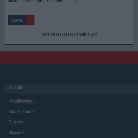
Inkább felhőben tárolok mindent
Korábbi szavazások eredményei
Főoldal
Készülékekguru
Mobiltelefonok
Tabletek
Okosórák