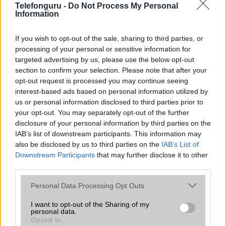
Ez a rejtett Samsung funkció teljesen
Telefonguru -
Do Not Process My Personal
megváltoztatja a mobilhasználatot –
Information
sokan mégsem tudnak róla
2026.07.12
| Android Central
If you wish to opt-out of the sale, sharing to third parties, or
Az Edge Panel az egyik leghasznosabb funkció, amely
processing of your personal or sensitive information for
jelentősen felgyorsítja a mindennapi használatot,
targeted advertising by us, please use the below opt-out
miközben a Pixel telefonokból továbbra is hiányzik.
section to confirm your selection. Please note that after your
opt-out request is processed you may continue seeing
interest-based ads based on personal information utilized by
us or personal information disclosed to third parties prior to
your opt-out. You may separately opt-out of the further
disclosure of your personal information by third parties on the
KAPCSOLÓDÓ HÍREK
IAB’s list of downstream participants. This information may
also be disclosed by us to third parties on the
IAB’s List of
Downstream Participants
that may further disclose it to other
Hibás Google Nexus 7 táblagépek a piacon
third parties.
Google Nexus 7 2 gigahertzre húzva
Please note that this website/app uses one or more Google
Personal Data Processing Opt Outs
Melyik a világ legkönnyebb androidos tabletje?
services and may gather and store information including but
not limited to your visit or usage behaviour. You may click to
I want to opt-out of the Sharing of my
32 gigás Nexus 7 fillérekért
personal data.
grant or deny consent to Google and its third-party tags to
Opted In
use your data for below specified purposes in below Google