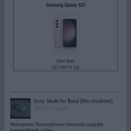
Samsung Galaxy S25
Euro Gsm
222.000 Ft (új)
Sony: Made for Bond (film részlettel)
2015.09.17
| Sony
Moneypenny fõszereplésével bemutatja legújabb
kampányfilmjét a Sony.