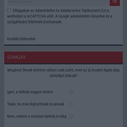
OK
Elfogadom az
Adatvédelmi és Adatkezelési Tájékoztatót
Ezt a
webhelyet a reCAPTCHA védi. A Google
adatvédelmi irányelve
és a
szolgáltatási feltételek
érvényesek.
Korábbi hírlevelek
SZAVAZÁS
Megérné Önnek telefont váltani csak azért, mert az új modell dupla alap
tárhellyel érkezik?
Igen, a tárhely nagyon fontos
Talán, ha más fejlesztések is vannak
Nem, nekem a mostani tárhely is elég