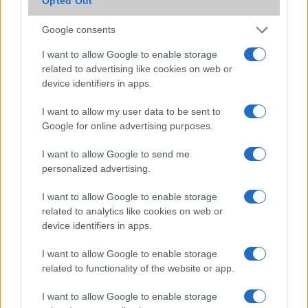
Opted Out
6 dolog, amit a Sony Xperia Z5-rõl tudni érdemes
Még jobb lesz a Sony energiatakarékos funkciója
Google consents
Sony Xperia Z5 már pinkben is!
I want to allow Google to enable storage
related to advertising like cookies on web or
4K filmek készültek Sony Xperia Z5-tel
device identifiers in apps.
További hírek
I want to allow my user data to be sent to
Google for online advertising purposes.
I want to allow Google to send me
LEGOLVASOTTABBAK
personalized advertising.
Számos népszerű Samsung Galaxy készülék kimarad a One
I want to allow Google to enable storage
UI 9 frissítésből – itt a lista az érintett modellekről
related to analytics like cookies on web or
device identifiers in apps.
iPhone 18 bemutató dátum - ekkor rántja le a leplet az
Apple az új csúcsmobilokról
I want to allow Google to enable storage
related to functionality of the website or app.
Az Android rejtett automatizmusai: hat funkció, amely
észrevétlenül könnyíti meg a mindennapokat
I want to allow Google to enable storage