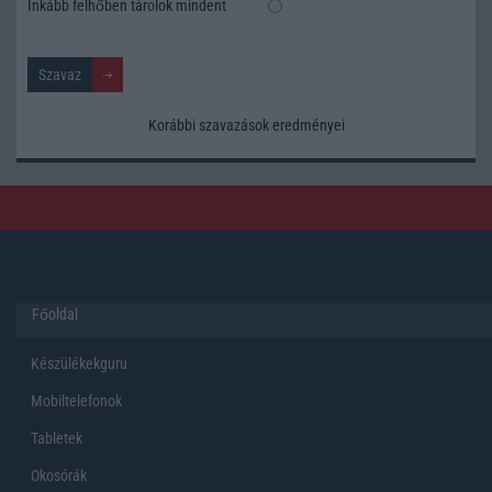
Inkább felhőben tárolok mindent
Korábbi szavazások eredményei
Főoldal
Készülékekguru
Mobiltelefonok
Tabletek
Okosórák