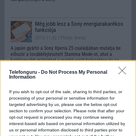
Még jobb lesz a Sony energiatakarékos
funkciója
2015.11.02
| Phone Arena
A japán gyártó a Sony Xperia Z5 családjában mutatja be
elõször a továbbfejlesztett Stamina Mode-ot, ahol a
hatékonyabb mûködést a gyártó saját fejlesztése és az
Android 6.0 Marshmallow rendszer újdonságai adják.
Telefonguru -
Do Not Process My Personal
Information
Szoftverfrissítéssel hozza helyre a Sony
a kijelző problémát
If you wish to opt-out of the sale, sharing to third parties, or
2015.10.22
| Phone Arena
processing of your personal or sensitive information for
Az alig két hete jelentett Sony Xperia Z5 Compact
targeted advertising by us, please use the below opt-out
okostelefon érintőkijelzőjének hibáját hamarosan egy
section to confirm your selection. Please note that after your
frissítés keretén belül javítja az érintett készülékeken a
opt-out request is processed you may continue seeing
gyártó.
interest-based ads based on personal information utilized by
us or personal information disclosed to third parties prior to
Öntsünk tiszta vizet a pohárba a Sony