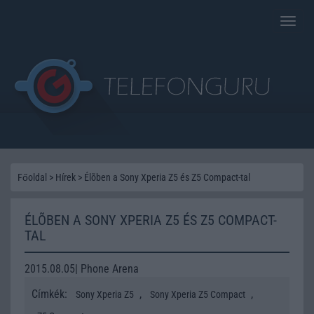
Toggle
naviga
Főoldal
>
Hírek
>
Élõben a Sony Xperia Z5 és Z5 Compact-tal
ÉLÕBEN A SONY XPERIA Z5 ÉS Z5 COMPACT-
TAL
2015.08.05| Phone Arena
Címkék:
,
,
Sony Xperia Z5
Sony Xperia Z5 Compact