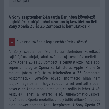
Z5 Compact
A Sony szeptember 2-án tartja Berlinben következõ
sajtótájékoztatóját, ahol számos új készülék mellett a
Sony Xperia Z5 és Z5 Compact is bemutatkozik.
Olvasson tovább a legfrissebb híreink között!
A Sony szeptember 2-án tartja Berlinben következõ
sajtótájékoztatóját, ahol számos új készülék mellett a
Sony Xperia Z
5 és Z5 Compact is bemutatkozik. Az alábbi
képen állítólag az Xperia Z5 látható az
Apple iPhone 5s
mellett jobbra, míg balra feltehetõen a Z5 Compactot
köszönthetjük. Egyelõre egyéb információ híján nem
tudjuk megerõsíteni, hogy valóban a két említett modell
hever-e az Apple mobilja mellett, de reális is lehet. A két
készülék lehet a gyártó elsõ, ujjlenyomat-olvasóval
felvértezett Xperia modellje, amely üdítõ újításként a jobb
oldali power gombba kerül beépítésre. A
Sony Xperia Z
5