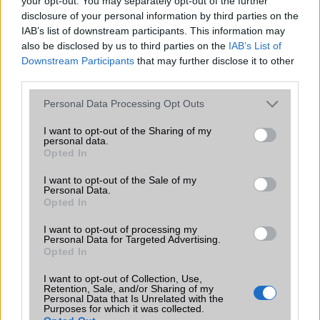
your opt-out. You may separately opt-out of the further
Xperia Z5 Compact ügyben!
disclosure of your personal information by third parties on the
2015.10.08
| GSM Arena
IAB’s list of downstream participants. This information may
also be disclosed by us to third parties on the
IAB’s List of
Már egy teljes éve, hogy megjelent a melegedésre
Downstream Participants
that may further disclose it to other
hajlamos, igen nagy port kavart Snapdragon 810 és miatta
third parties.
számos gyártó és készülék tûnt fel rossz színben a
túlmelegedõ és adott esetben akár ki is kapcsoló
Please note that this website/app uses one or more Google
Personal Data Processing Opt Outs
telefonok miatt.
services and may gather and store information including but
not limited to your visit or usage behaviour. You may click to
I want to opt-out of the Sharing of my
personal data.
grant or deny consent to Google and its third-party tags to
Opted In
use your data for below specified purposes in below Google
consent section.
I want to opt-out of the Sale of my
KAPCSOLÓDÓ HÍREK
Personal Data.
Opted In
Sony Xperia Z5 más szögből
I want to opt-out of processing my
Personal Data for Targeted Advertising.
IFA 2015: Sony Xperia Z5 Compact, kicsi a bors, de erõs
Opted In
Ennyibe kerülnek az új Sony Xperia Z5 mobilok
I want to opt-out of Collection, Use,
Retention, Sale, and/or Sharing of my
Az Xperia Z5 Compactot is megizzasztja a túlmelegedés
Personal Data that Is Unrelated with the
Purposes for which it was collected.