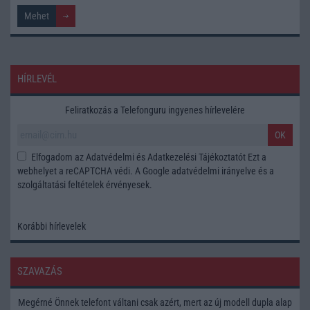
HÍRLEVÉL
Feliratkozás a Telefonguru ingyenes hírlevelére
OK
Elfogadom az
Adatvédelmi és Adatkezelési Tájékoztatót
Ezt a
webhelyet a reCAPTCHA védi. A Google
adatvédelmi irányelve
és a
szolgáltatási feltételek
érvényesek.
Korábbi hírlevelek
SZAVAZÁS
Megérné Önnek telefont váltani csak azért, mert az új modell dupla alap