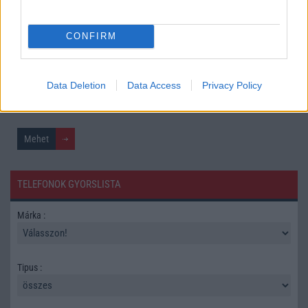
CONFIRM
Mennyibe kerül
Keressen a telefonboltok ajánlatai között!
Data Deletion
Data Access
Privacy Policy
TELEFONOK GYORSLISTA
Márka :
Tipus :