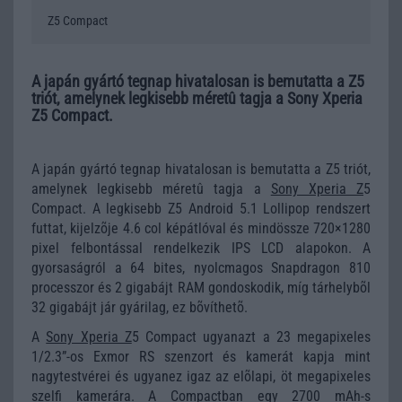
Z5 Compact
A japán gyártó tegnap hivatalosan is bemutatta a Z5
triót, amelynek legkisebb méretû tagja a Sony Xperia
Z5 Compact.
A japán gyártó tegnap hivatalosan is bemutatta a Z5 triót,
amelynek legkisebb méretû tagja a
Sony Xperia Z
5
Compact. A legkisebb Z5 Android 5.1 Lollipop rendszert
futtat, kijelzõje 4.6 col képátlóval és mindössze 720×1280
pixel felbontással rendelkezik IPS LCD alapokon. A
gyorsaságról a 64 bites, nyolcmagos Snapdragon 810
processzor és 2 gigabájt RAM gondoskodik, míg tárhelybõl
32 gigabájt jár gyárilag, ez bõvíthetõ.
A
Sony Xperia Z
5 Compact ugyanazt a 23 megapixeles
1/2.3”-os Exmor RS szenzort és kamerát kapja mint
nagytestvérei és ugyanez igaz az elõlapi, öt megapixeles
szelfi kamerára. A Compactban egy 2700 mAh-s