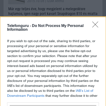
2015.10.08
| GSM Arena
Már egy teljes éve, hogy megjelent a melegedésre
hajlamos, igen nagy port kavart Snapdragon 810 és miatta
számos gyártó és készülék tûnt fel rossz színben a
túlmelegedõ és adott esetben akár ki is kapcsoló
Telefonguru -
Do Not Process My Personal
telefonok miatt.
Information
6 dolog, amit a Sony Xperia Z5-rõl tudni
If you wish to opt-out of the sale, sharing to third parties, or
érdemes
processing of your personal or sensitive information for
2015.10.09
| Telenor
targeted advertising by us, please use the below opt-out
section to confirm your selection. Please note that after your
Összefüggés van a Sony új csúcsmobilja és a törpe
opt-out request is processed you may continue seeing
uszkárok között.
interest-based ads based on personal information utilized by
us or personal information disclosed to third parties prior to
your opt-out. You may separately opt-out of the further
disclosure of your personal information by third parties on the
IAB’s list of downstream participants. This information may
also be disclosed by us to third parties on the
IAB’s List of
Downstream Participants
that may further disclose it to other
KAPCSOLÓDÓ HÍREK
third parties.