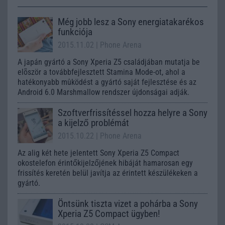
Még jobb lesz a Sony energiatakarékos
funkciója
2015.11.02
| Phone Arena
A japán gyártó a Sony Xperia Z5 családjában mutatja be
elõször a továbbfejlesztett Stamina Mode-ot, ahol a
hatékonyabb mûködést a gyártó saját fejlesztése és az
Android 6.0 Marshmallow rendszer újdonságai adják.
Szoftverfrissítéssel hozza helyre a Sony
a kijelző problémát
2015.10.22
| Phone Arena
Az alig két hete jelentett Sony Xperia Z5 Compact
okostelefon érintőkijelzőjének hibáját hamarosan egy
frissítés keretén belül javítja az érintett készülékeken a
gyártó.
Öntsünk tiszta vizet a pohárba a Sony
Xperia Z5 Compact ügyben!