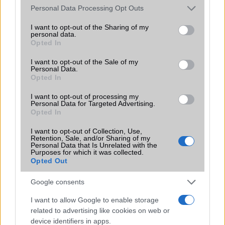
Élõben a Sony Xperia Z5 és Z5 Compact-tal
Please note that this website/app uses one or more Google
Personal Data Processing Opt Outs
services and may gather and store information including but
Sony Xperia Z5 más szögből
not limited to your visit or usage behaviour. You may click to
I want to opt-out of the Sharing of my
personal data.
grant or deny consent to Google and its third-party tags to
IFA 2015: Alcatel OneTouch Xess, a 17.3 colos tablet
Opted In
use your data for below specified purposes in below Google
Az Xperia Z5 Compactot is megizzasztja a túlmelegedés
consent section.
I want to opt-out of the Sale of my
Personal Data.
Öntsünk tiszta vizet a pohárba a Sony Xperia Z5 Compact
Opted In
ügyben!
I want to opt-out of processing my
6 dolog, amit a Sony Xperia Z5-rõl tudni érdemes
Personal Data for Targeted Advertising.
Opted In
Szoftverfrissítéssel hozza helyre a Sony a kijelző
I want to opt-out of Collection, Use,
problémát
Retention, Sale, and/or Sharing of my
Personal Data that Is Unrelated with the
Sony Xperia Z5 már pinkben is!
Purposes for which it was collected.
Opted Out
További hírek
Google consents
I want to allow Google to enable storage
related to advertising like cookies on web or
LEGOLVASOTTABBAK
device identifiers in apps.