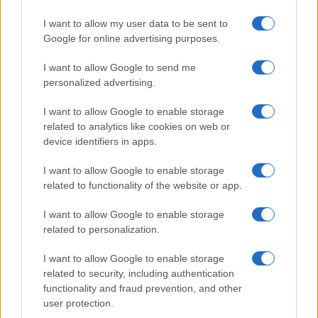
Számos népszerű Samsung Galaxy készülék kimarad a One
I want to allow my user data to be sent to
UI 9 frissítésből – itt a lista az érintett modellekről
Google for online advertising purposes.
iPhone 18 bemutató dátum - ekkor rántja le a leplet az
I want to allow Google to send me
Apple az új csúcsmobilokról
personalized advertising.
Az Android rejtett automatizmusai: hat funkció, amely
I want to allow Google to enable storage
észrevétlenül könnyíti meg a mindennapokat
related to analytics like cookies on web or
Ez a rejtett Samsung funkció teljesen megváltoztatja a
device identifiers in apps.
mobilhasználatot – sokan mégsem tudnak róla
I want to allow Google to enable storage
Nem biztos, hogy érdemes kivárni az iPhone 18 Prot
related to functionality of the website or app.
A Galaxy S25 is megkaphatja a Galaxy S26 egyik legjobb
I want to allow Google to enable storage
kamerás funkcióját
related to personalization.
Élőképeken a Dark Cherry színű iPhone 18 Pro Max!
I want to allow Google to enable storage
Itt a vég a Galaxy S23 széria számára: a One UI 9 lehet az
related to security, including authentication
utolsó nagy frissítés
functionality and fraud prevention, and other
user protection.
További hírek