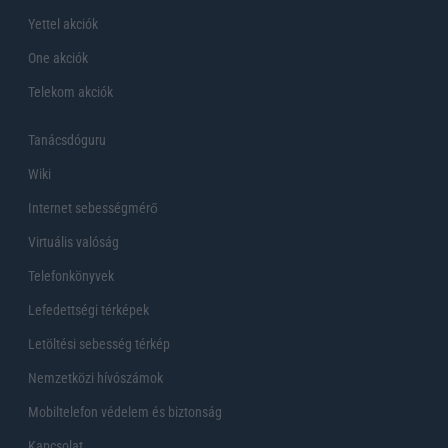
Yettel akciók
One akciók
Telekom akciók
Tanácsdóguru
Wiki
Internet sebességmérő
Virtuális valóság
Telefonkönyvek
Lefedettségi térképek
Letöltési sebesség térkép
Nemzetközi hívószámok
Mobiltelefon védelem és biztonság
Kapcsolat