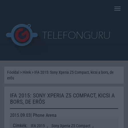
Toggle
naviga
Főoldal
>
Hírek
>
IFA 2015: Sony Xperia Z5 Compact, kicsi a bors, de
erõs
IFA 2015: SONY XPERIA Z5 COMPACT, KICSI A
BORS, DE ERÕS
2015.09.03| Phone Arena
Címkék:
,
,
IFA 2015
Sony Xperia Z5 Compact