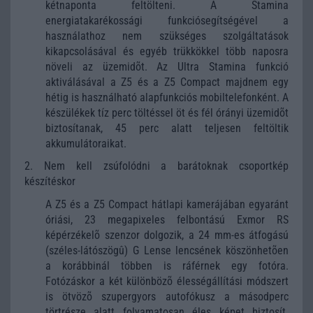
kétnaponta feltölteni. A Stamina
energiatakarékossági funkciósegítségével a
használathoz nem szükséges szolgáltatások
kikapcsolásával és egyéb trükkökkel több naposra
növeli az üzemidõt. Az Ultra Stamina funkció
aktiválásával a Z5 és a Z5 Compact majdnem egy
hétig is használható alapfunkciós mobiltelefonként. A
készülékek tíz perc töltéssel öt és fél órányi üzemidõt
biztosítanak, 45 perc alatt teljesen feltöltik
akkumulátoraikat.
2. Nem kell zsúfolódni a barátoknak csoportkép
készítéskor
A Z5 és a Z5 Compact hátlapi kamerájában egyaránt
óriási, 23 megapixeles felbontású Exmor RS
képérzékelõ szenzor dolgozik, a 24 mm-es átfogású
(széles-látószögû) G Lense lencsének köszönhetõen
a korábbinál többen is ráférnek egy fotóra.
Fotózáskor a két különbözõ élességállítási módszert
is ötvözõ szupergyors autofókusz a másodperc
törtrésze alatt folyamatosan éles képet biztosít.