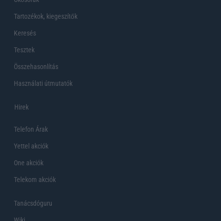
Tartozékok, kiegeszítők
Keresés
Tesztek
Összehasonlítás
Használati útmutatók
Hirek
Telefon Árak
Yettel akciók
One akciók
Telekom akciók
Tanácsdóguru
Wiki