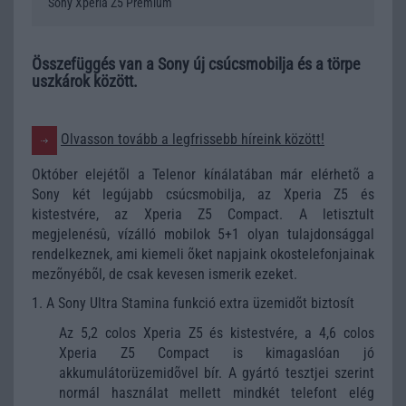
Sony Xperia Z5 Premium
Összefüggés van a Sony új csúcsmobilja és a törpe
uszkárok között.
Olvasson tovább a legfrissebb híreink között!
Október elejétõl a Telenor kínálatában már elérhetõ a
Sony két legújabb csúcsmobilja, az Xperia Z5 és
kistestvére, az Xperia Z5 Compact. A letisztult
megjelenésû, vízálló mobilok 5+1 olyan tulajdonsággal
rendelkeznek, ami kiemeli õket napjaink okostelefonjainak
mezõnyébõl, de csak kevesen ismerik ezeket.
1. A Sony Ultra Stamina funkció extra üzemidõt biztosít
Az 5,2 colos Xperia Z5 és kistestvére, a 4,6 colos
Xperia Z5 Compact is kimagaslóan jó
akkumulátorüzemidõvel bír. A gyártó tesztjei szerint
normál használat mellett mindkét telefont elég