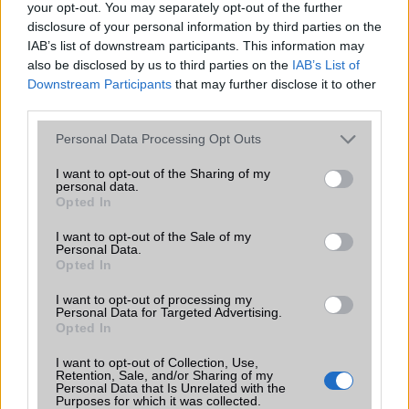
your opt-out. You may separately opt-out of the further
disclosure of your personal information by third parties on the
IAB’s list of downstream participants. This information may
Még jobb lesz a Sony energiatakarékos
also be disclosed by us to third parties on the
IAB’s List of
funkciója
Downstream Participants
that may further disclose it to other
third parties.
2015.11.02
| Phone Arena
Please note that this website/app uses one or more Google
A japán gyártó a Sony Xperia Z5 családjában mutatja be
Personal Data Processing Opt Outs
services and may gather and store information including but
elõször a továbbfejlesztett Stamina Mode-ot, ahol a
hatékonyabb mûködést a gyártó saját fejlesztése és az
not limited to your visit or usage behaviour. You may click to
I want to opt-out of the Sharing of my
personal data.
Android 6.0 Marshmallow rendszer újdonságai adják.
grant or deny consent to Google and its third-party tags to
Opted In
use your data for below specified purposes in below Google
Szoftverfrissítéssel hozza helyre a Sony
consent section.
I want to opt-out of the Sale of my
a kijelző problémát
Personal Data.
Opted In
2015.10.22
| Phone Arena
I want to opt-out of processing my
Az alig két hete jelentett Sony Xperia Z5 Compact
Personal Data for Targeted Advertising.
okostelefon érintőkijelzőjének hibáját hamarosan egy
Opted In
frissítés keretén belül javítja az érintett készülékeken a
gyártó.
I want to opt-out of Collection, Use,
Retention, Sale, and/or Sharing of my
Personal Data that Is Unrelated with the
Öntsünk tiszta vizet a pohárba a Sony
Purposes for which it was collected.