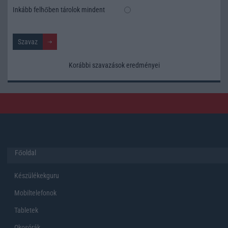
Inkább felhőben tárolok mindent
Korábbi szavazások eredményei
Főoldal
Készülékekguru
Mobiltelefonok
Tabletek
Okosórák