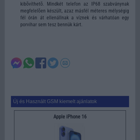
kibõvíthetõ. Mindkét telefon az IP68 szabványnak
megfelelõen készült, azaz másfél méteres mélységig
fél órán át ellenállnak a víznek és várhatóan egy
porvihar sem tesz bennük kárt.
Új és Használt GSM kiemelt ajánlatok
Apple iPhone 16