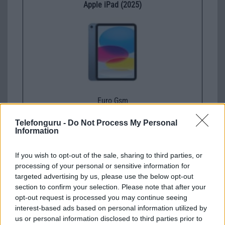
Apple iPad (2025)
Euro Gsm
128.000 Ft (új)
Telefonguru -
Do Not Process My Personal
Information
If you wish to opt-out of the sale, sharing to third parties, or
processing of your personal or sensitive information for
Sony: Made for Bond (film részlettel)
targeted advertising by us, please use the below opt-out
2015.09.17
| Sony
section to confirm your selection. Please note that after your
opt-out request is processed you may continue seeing
interest-based ads based on personal information utilized by
Moneypenny fõszereplésével bemutatja legújabb
us or personal information disclosed to third parties prior to
kampányfilmjét a Sony.