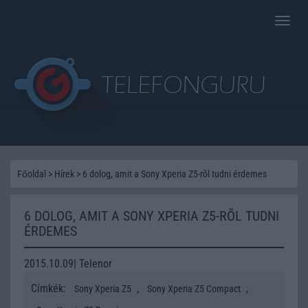
Toggle
naviga
Főoldal
>
Hírek
>
6 dolog, amit a Sony Xperia Z5-rõl tudni érdemes
6 DOLOG, AMIT A SONY XPERIA Z5-RÕL TUDNI
ÉRDEMES
2015.10.09| Telenor
Címkék:
,
,
Sony Xperia Z5
Sony Xperia Z5 Compact