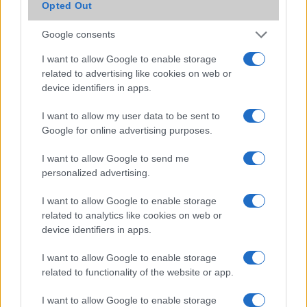
Xperia Z5 Compact ügyben!
Opted Out
2015.10.08
| GSM Arena
Google consents
Már egy teljes éve, hogy megjelent a melegedésre
hajlamos, igen nagy port kavart Snapdragon 810 és miatta
I want to allow Google to enable storage
számos gyártó és készülék tûnt fel rossz színben a
related to advertising like cookies on web or
túlmelegedõ és adott esetben akár ki is kapcsoló
device identifiers in apps.
telefonok miatt.
I want to allow my user data to be sent to
Google for online advertising purposes.
I want to allow Google to send me
personalized advertising.
KAPCSOLÓDÓ HÍREK
I want to allow Google to enable storage
Élõben a Sony Xperia Z5 és Z5 Compact-tal
related to analytics like cookies on web or
device identifiers in apps.
Sony Xperia Z5 más szögből
Három percben: 4K-s kijelzővel jönnek a Sony Xperia Z5-
I want to allow Google to enable storage
ök!
related to functionality of the website or app.
Ennyibe kerülnek az új Sony Xperia Z5 mobilok
I want to allow Google to enable storage