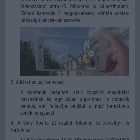
Videózáshoz ultra-HD felbontás is választhatunk.
Elõlapi kameráik 5 megapixelesek, szintén széles-
látószögû lencsékkel szerelve.
3. A kéretlen zaj fennakad
A telefonok beépített aktív zajszûrõ megoldást
használnak és egy olyan algoritmus is dolgozik
bennük, ami feljavítja például a .mp3 formátumú
zenék hangzását.
4. A
Sony Xperia Z5
család Trilumint és X-reality-t is
tartalmaz!