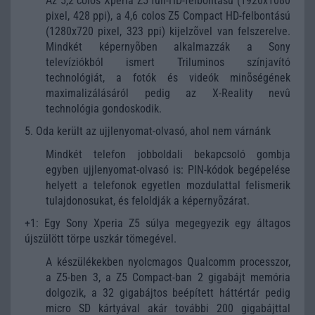
Az 5,2 colos Xperia Z5 full-HD-felbontású (1920x1080
pixel, 428 ppi), a 4,6 colos Z5 Compact HD-felbontású
(1280x720 pixel, 323 ppi) kijelzõvel van felszerelve.
Mindkét képernyõben alkalmazzák a Sony
televíziókból ismert Triluminos színjavító
technológiát, a fotók és videók minõségének
maximalizálásáról pedig az X-Reality nevû
technológia gondoskodik.
5. Oda került az ujjlenyomat-olvasó, ahol nem várnánk
Mindkét telefon jobboldali bekapcsoló gombja
egyben ujjlenyomat-olvasó is: PIN-kódok begépelése
helyett a telefonok egyetlen mozdulattal felismerik
tulajdonosukat, és feloldják a képernyõzárat.
+1: Egy Sony Xperia Z5 súlya megegyezik egy áltagos
újszülött törpe uszkár tömegével.
A készülékekben nyolcmagos Qualcomm processzor,
a Z5-ben 3, a Z5 Compact-ban 2 gigabájt memória
dolgozik, a 32 gigabájtos beépített háttértár pedig
micro SD kártyával akár további 200 gigabájttal