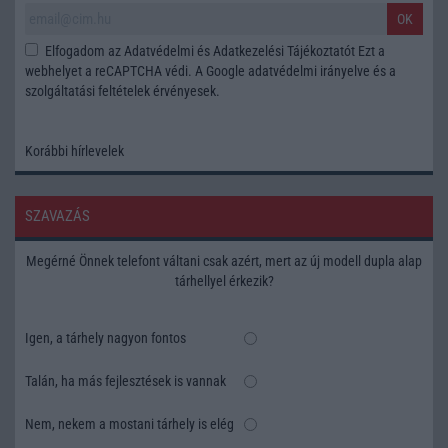
OK
Elfogadom az
Adatvédelmi és Adatkezelési Tájékoztatót
Ezt a
webhelyet a reCAPTCHA védi. A Google
adatvédelmi irányelve
és a
szolgáltatási feltételek
érvényesek.
Korábbi hírlevelek
SZAVAZÁS
Megérné Önnek telefont váltani csak azért, mert az új modell dupla alap
tárhellyel érkezik?
Igen, a tárhely nagyon fontos
Talán, ha más fejlesztések is vannak
Nem, nekem a mostani tárhely is elég