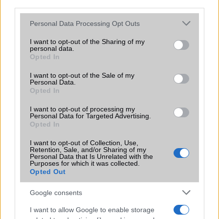
hatékonyabb mûködést a gyártó saját fejlesztése és az
third parties.
Android 6.0 Marshmallow rendszer újdonságai adják.
Please note that this website/app uses one or more Google
Personal Data Processing Opt Outs
Szoftverfrissítéssel hozza helyre a Sony
services and may gather and store information including but
a kijelző problémát
not limited to your visit or usage behaviour. You may click to
I want to opt-out of the Sharing of my
personal data.
grant or deny consent to Google and its third-party tags to
2015.10.22
| Phone Arena
Opted In
use your data for below specified purposes in below Google
Az alig két hete jelentett Sony Xperia Z5 Compact
consent section.
I want to opt-out of the Sale of my
okostelefon érintőkijelzőjének hibáját hamarosan egy
Personal Data.
frissítés keretén belül javítja az érintett készülékeken a
Opted In
gyártó.
I want to opt-out of processing my
Personal Data for Targeted Advertising.
Öntsünk tiszta vizet a pohárba a Sony
Opted In
Xperia Z5 Compact ügyben!
2015.10.08
| GSM Arena
I want to opt-out of Collection, Use,
Retention, Sale, and/or Sharing of my
Personal Data that Is Unrelated with the
Már egy teljes éve, hogy megjelent a melegedésre
Purposes for which it was collected.
hajlamos, igen nagy port kavart Snapdragon 810 és miatta
Opted Out
számos gyártó és készülék tûnt fel rossz színben a
túlmelegedõ és adott esetben akár ki is kapcsoló
Google consents
telefonok miatt.
I want to allow Google to enable storage