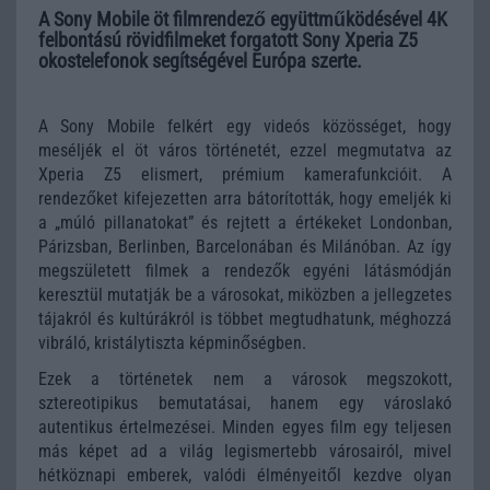
A Sony Mobile öt filmrendező együttműködésével 4K
felbontású rövidfilmeket forgatott Sony Xperia Z5
okostelefonok segítségével Európa szerte.
A Sony Mobile felkért egy videós közösséget, hogy
meséljék el öt város történetét, ezzel megmutatva az
Xperia Z5 elismert, prémium kamerafunkcióit. A
rendezőket kifejezetten arra bátorították, hogy emeljék ki
a „múló pillanatokat” és rejtett a értékeket Londonban,
Párizsban, Berlinben, Barcelonában és Milánóban. Az így
megszületett filmek a rendezők egyéni látásmódján
keresztül mutatják be a városokat, miközben a jellegzetes
tájakról és kultúrákról is többet megtudhatunk, méghozzá
vibráló, kristálytiszta képminőségben.
Ezek a történetek nem a városok megszokott,
sztereotipikus bemutatásai, hanem egy városlakó
autentikus értelmezései. Minden egyes film egy teljesen
más képet ad a világ legismertebb városairól, mivel
hétköznapi emberek, valódi élményeitől kezdve olyan