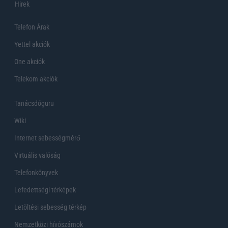
Hirek
Telefon Árak
Yettel akciók
One akciók
Telekom akciók
Tanácsdóguru
Wiki
Internet sebességmérő
Virtuális valóság
Telefonkönyvek
Lefedettségi térképek
Letöltési sebesség térkép
Nemzetközi hívószámok