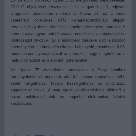
Exmor RS mobilokhoz gyártott, 23 megapixeles képérzékelője,
F2.0 G objektívvel felszerelve – ez a gyártó első, teljesen
újragondolt okostelefon modulja az Xperia Z1 óta, a Sony
cserélhető objektíves αTM kameratechnológiája alapján
tervezve, hogy tiszta, élettel teli képeket készíthess, bármikor.
A
kamera szupergyors autofókusszal rendelkezik, a sebességet és
pontosságot ötvözve, így a másodperc töredéke alatt lejátszódó
eseményeket is könnyedén elkapja. Lehengerlő, mindössze 0.03i
másodperces gyorsaságával arra készült, hogy megörökítse a
múló pillanatokat és a spontán történéseket.
Az Xperia Z5 okostelefon rendelkezik a Sony ikonikus
formanyelvével és népszerű, akár két naposi üzemidővel. Több
zenét hallgathatsz, tovább beszélgethetsz és bulizhatsz,
aggodalmak nélkül.
A
Sony Xperia Z5
okostelefonja elérhető a
hazai mobilszolgáltatók és nagyobb elektronikai üzletek
kínálatában.