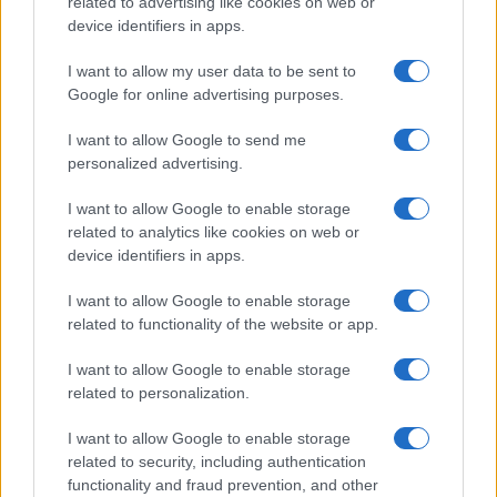
related to advertising like cookies on web or
device identifiers in apps.
I want to allow my user data to be sent to
KAPCSOLÓDÓ HÍREK
Google for online advertising purposes.
Sony Xperia Z5: FHD, 5.5 col, 3 giga RAM
I want to allow Google to send me
personalized advertising.
IFA 2015: megjelent a Sony Xperia Z5
Sony: Made for Bond (film részlettel)
I want to allow Google to enable storage
related to analytics like cookies on web or
Az Xperia Z5 Compactot is megizzasztja a túlmelegedés
device identifiers in apps.
6 dolog, amit a Sony Xperia Z5-rõl tudni érdemes
I want to allow Google to enable storage
Még jobb lesz a Sony energiatakarékos funkciója
related to functionality of the website or app.
Sony Xperia Z5 már pinkben is!
I want to allow Google to enable storage
related to personalization.
iPhone 16 Pro: Cinematic slo-mo az új reklámban
I want to allow Google to enable storage
További hírek
related to security, including authentication
functionality and fraud prevention, and other