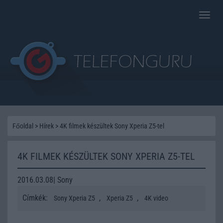
Toggle
naviga
Főoldal
>
Hírek
>
4K filmek készültek Sony Xperia Z5-tel
4K FILMEK KÉSZÜLTEK SONY XPERIA Z5-TEL
2016.03.08| Sony
Címkék:
,
,
Sony Xperia Z5
Xperia Z5
4K video