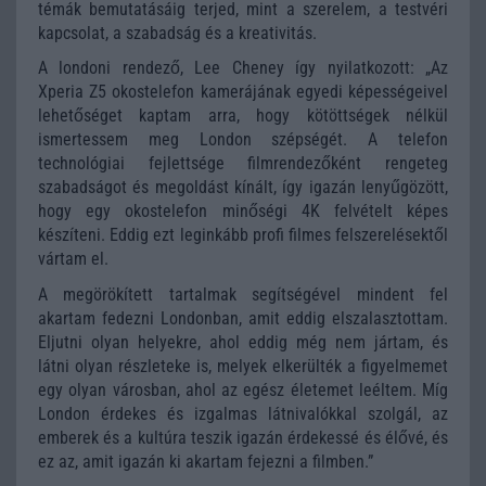
témák bemutatásáig terjed, mint a szerelem, a testvéri
kapcsolat, a szabadság és a kreativitás.
A londoni rendező, Lee Cheney így nyilatkozott: „Az
Xperia Z5 okostelefon kamerájának egyedi képességeivel
lehetőséget kaptam arra, hogy kötöttségek nélkül
ismertessem meg London szépségét. A telefon
technológiai fejlettsége filmrendezőként rengeteg
szabadságot és megoldást kínált, így igazán lenyűgözött,
hogy egy okostelefon minőségi 4K felvételt képes
készíteni. Eddig ezt leginkább profi filmes felszerelésektől
vártam el.
A megörökített tartalmak segítségével mindent fel
akartam fedezni Londonban, amit eddig elszalasztottam.
Eljutni olyan helyekre, ahol eddig még nem jártam, és
látni olyan részleteke is, melyek elkerülték a figyelmemet
egy olyan városban, ahol az egész életemet leéltem. Míg
London érdekes és izgalmas látnivalókkal szolgál, az
emberek és a kultúra teszik igazán érdekessé és élővé, és
ez az, amit igazán ki akartam fejezni a filmben.”