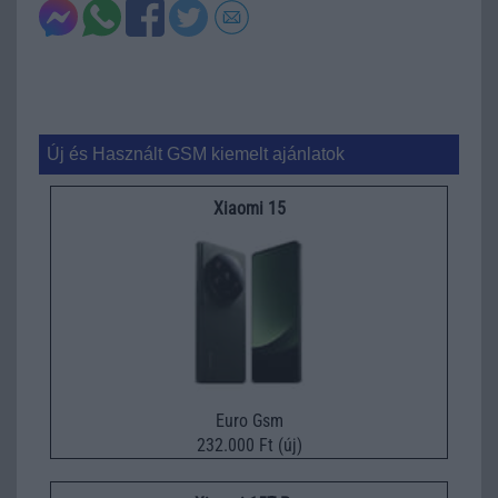
Új és Használt GSM kiemelt ajánlatok
Xiaomi 15
Euro Gsm
232.000 Ft (új)