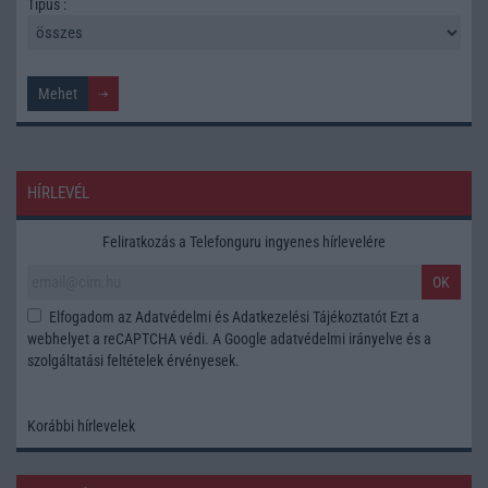
Tipus :
HÍRLEVÉL
Feliratkozás a Telefonguru ingyenes hírlevelére
OK
Elfogadom az
Adatvédelmi és Adatkezelési Tájékoztatót
Ezt a
webhelyet a reCAPTCHA védi. A Google
adatvédelmi irányelve
és a
szolgáltatási feltételek
érvényesek.
Korábbi hírlevelek