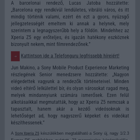
A barcelonai rendező, Lucas Jatoba hozzátette:
„Barcelona egy rendkívül lendületes, vibráló város, és itt
mindig történik valami, ezért én ezt a gyors, nyüzsgő
jellegzetességét emeltem ki annak a helynek, mely
szerintem a legnagyszerűbb hely a földön. Mindehhez az
Xperia Z5 egy erőteljes, és igazán hatékony eszköznek
bizonyult nekem, mint filmrendezőnek.”
Kattintson ide a Telefonguru legfrissebb híreiért!
Jun Makino, a Sony Mobile Product Experience Marketing
részlegének Senior menedzsere hozzátette: „Nagyon
elégedettek vagyunk a rendezők történeteivel. Minden
videó eltérő lelkülettel bír, és olyan városokat ragad meg,
melyek mindannyiunk számára ismerősek. Ezen felül
alkotásaikkal megmutatták, hogy az Xperia Z5 nemcsak a
tapasztalt, hanem akár a kezdő videósoknak is
lehetőséget ad, hogy nagyszerű képeket és videókat
készíthessenek.”
A
Sony Xperia Z5
készülékben megtalálható a Sony új, nagy 1/2.3