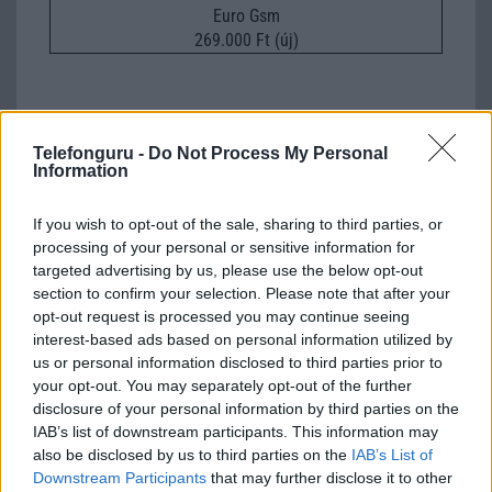
Euro Gsm
269.000 Ft (új)
Telefonguru -
Do Not Process My Personal
Sony: Made for Bond (film részlettel)
Information
2015.09.17
| Sony
If you wish to opt-out of the sale, sharing to third parties, or
processing of your personal or sensitive information for
Moneypenny fõszereplésével bemutatja legújabb
targeted advertising by us, please use the below opt-out
kampányfilmjét a Sony.
section to confirm your selection. Please note that after your
opt-out request is processed you may continue seeing
interest-based ads based on personal information utilized by
Még jobb lesz a Sony energiatakarékos
us or personal information disclosed to third parties prior to
funkciója
your opt-out. You may separately opt-out of the further
disclosure of your personal information by third parties on the
2015.11.02
| Phone Arena
IAB’s list of downstream participants. This information may
A japán gyártó a Sony Xperia Z5 családjában mutatja be
also be disclosed by us to third parties on the
IAB’s List of
elõször a továbbfejlesztett Stamina Mode-ot, ahol a
Downstream Participants
that may further disclose it to other