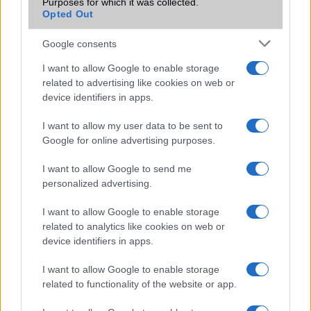
Purposes for which it was collected.
Új kamera fícsör a Sony Xperia Z1-ben
Opted Out
Sony Xperia Z5: FHD, 5.5 col, 3 giga RAM
Google consents
IFA 2015: megjelent a Sony Xperia Z5
I want to allow Google to enable storage
Sony: Made for Bond (film részlettel)
related to advertising like cookies on web or
device identifiers in apps.
4K filmek készültek Sony Xperia Z5-tel
I want to allow my user data to be sent to
További hírek
Google for online advertising purposes.
I want to allow Google to send me
personalized advertising.
LEGOLVASOTTABBAK
I want to allow Google to enable storage
Számos népszerű Samsung Galaxy készülék kimarad a One
related to analytics like cookies on web or
UI 9 frissítésből – itt a lista az érintett modellekről
device identifiers in apps.
iPhone 18 bemutató dátum - ekkor rántja le a leplet az
I want to allow Google to enable storage
Apple az új csúcsmobilokról
related to functionality of the website or app.
Az Android rejtett automatizmusai: hat funkció, amely