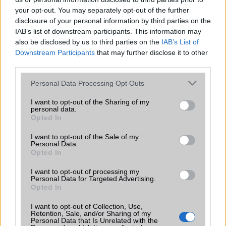
your opt-out. You may separately opt-out of the further
disclosure of your personal information by third parties on the
Ez a rejtett Samsung funkció teljesen
IAB’s list of downstream participants. This information may
megváltoztatja a mobilhasználatot –
also be disclosed by us to third parties on the
IAB’s List of
sokan mégsem tudnak róla
Downstream Participants
that may further disclose it to other
2026.07.12
| Android Central
third parties.
Az Edge Panel az egyik leghasznosabb funkció, amely
jelentősen felgyorsítja a mindennapi használatot,
Please note that this website/app uses one or more Google
Personal Data Processing Opt Outs
miközben a Pixel telefonokból továbbra is hiányzik.
services and may gather and store information including but
not limited to your visit or usage behaviour. You may click to
I want to opt-out of the Sharing of my
personal data.
grant or deny consent to Google and its third-party tags to
Opted In
use your data for below specified purposes in below Google
consent section.
I want to opt-out of the Sale of my
Personal Data.
Opted In
KAPCSOLÓDÓ HÍREK
I want to opt-out of processing my
Így működik a Sony Stamina Mode akkukímélő funkció
Personal Data for Targeted Advertising.
Opted In
Garanciában cserélik a törött Sony kijelzőket
I want to opt-out of Collection, Use,
Ha kevés a tárhely: dual pendrive a Sonytól
Retention, Sale, and/or Sharing of my
Personal Data that Is Unrelated with the