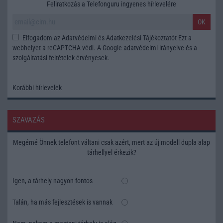
Feliratkozás a Telefonguru ingyenes hírlevelére
OK
Elfogadom az
Adatvédelmi és Adatkezelési Tájékoztatót
Ezt a
webhelyet a reCAPTCHA védi. A Google
adatvédelmi irányelve
és a
szolgáltatási feltételek
érvényesek.
Korábbi hírlevelek
SZAVAZÁS
Megérné Önnek telefont váltani csak azért, mert az új modell dupla alap
tárhellyel érkezik?
Igen, a tárhely nagyon fontos
Talán, ha más fejlesztések is vannak