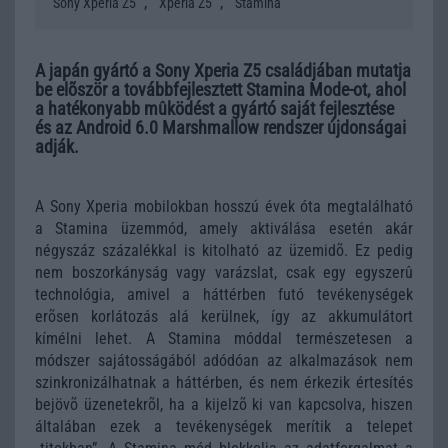
,
,
Sony Xperia Z5
Xperia Z5
Stamina
A japán gyártó a Sony Xperia Z5 családjában mutatja
be elõször a továbbfejlesztett Stamina Mode-ot, ahol
a hatékonyabb mûködést a gyártó saját fejlesztése
és az Android 6.0 Marshmallow rendszer újdonságai
adják.
A Sony Xperia mobilokban hosszú évek óta megtalálható
a Stamina üzemmód, amely aktiválása esetén akár
négyszáz százalékkal is kitolható az üzemidõ. Ez pedig
nem boszorkányság vagy varázslat, csak egy egyszerû
technológia, amivel a háttérben futó tevékenységek
erõsen korlátozás alá kerülnek, így az akkumulátort
kímélni lehet. A Stamina móddal természetesen a
módszer sajátosságából adódóan az alkalmazások nem
szinkronizálhatnak a háttérben, és nem érkezik értesítés
bejövõ üzenetekrõl, ha a kijelzõ ki van kapcsolva, hiszen
általában ezek a tevékenységek merítik a telepet