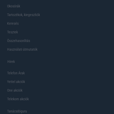
Okosórák
Tartozékok, kiegeszítők
Keresés
Tesztek
Összehasonlítás
Használati útmutatók
Hirek
Telefon Árak
Yettel akciók
One akciók
Telekom akciók
Tanácsdóguru