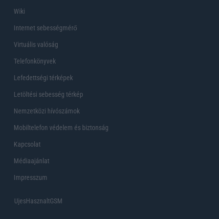
Wiki
Internet sebességmérő
Virtuális valóság
Telefonkönyvek
Lefedettségi térképek
Letöltési sebesség térkép
Nemzetközi hívószámok
Mobiltelefon védelem és biztonság
Kapcsolat
Médiaajánlat
Impresszum
UjesHasznaltGSM