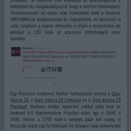
„titokban”. A Stamina mód blokkolja az adatforgalmat a
háttérben és megakadályozza, hogy a telefon felébredjen.
Természetesen az olyan alap funkciókat mint a hívások,
SMS/MMS-ek megérkeznek és fogadhatók, az ébresztõ is
szól, valamint a naptár értesítés is átjön a rendszeren, de
például a LED csak az alacsony töltöttségrõl jelez
ilyenkor.
Egy Ricciolo1 nicknevû Twitter felhasználó szerint a
Sony
Xperia Z5
, a
Sony Xperia Z5 Compact
és a
Sony Xperia Z5
Premium
Stamina módja egyaránt sokkal jobb lesz az
Android 6.0 Marshmallow frissítés után, így a 2900, a
3430, illetve a 2700 mAh-s telepek akár két napig is
kihúzzák majd egy feltöltéssel és átlagos vagy komolyabb