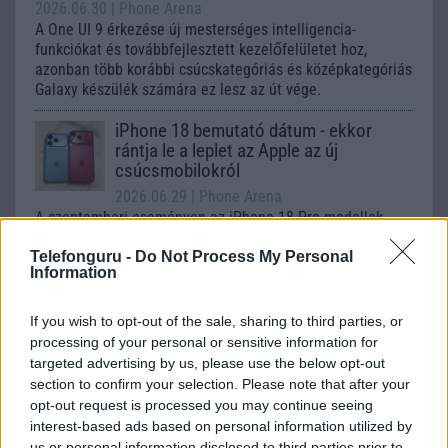
2026.06.30
| Phone Arena
A One UI 9 érkezése új mesterséges intelligencia-
funkciókat és továbbfejlesztett kezelőfelületet hoz,
azonban több korábbi csúcskategóriás és középkategóriás
Galaxy készülék számára ez lesz az út vége.
iPhone 18 bemutató dátum - ekkor
rántja le a leplet az Apple az új
csúcsmobilokról
2026.06.29
| Phone Arena
A szeptemberi eseményen az iPhone 18 Pro modellek
mellett a régóta pletykált hajlítható iPhone Ultra is
Telefonguru -
Do Not Process My Personal
bemutatkozhat, miközben az áremelésekről szóló
Information
találgatások továbbra is beárnyékolják a rajtot.
Az Android rejtett automatizmusai: hat
If you wish to opt-out of the sale, sharing to third parties, or
funkció, amely észrevétlenül könnyíti
processing of your personal or sensitive information for
meg a mindennapokat
targeted advertising by us, please use the below opt-out
2026.06.14
| Android Police
section to confirm your selection. Please note that after your
Sok felhasználó külön alkalmazásokra esküszik, pedig az
opt-out request is processed you may continue seeing
Android már évek óta olyan intelligens funkciókat kínál,
interest-based ads based on personal information utilized by
amelyek maguktól dolgoznak a háttérben.
us or personal information disclosed to third parties prior to