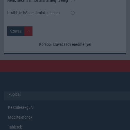
Nem, nekem a mostani tárhely is elég
Inkább felhőben tárolok mindent
Korábbi szavazások eredményei
Főoldal
Készülékekguru
Mobiltelefonok
Tabletek