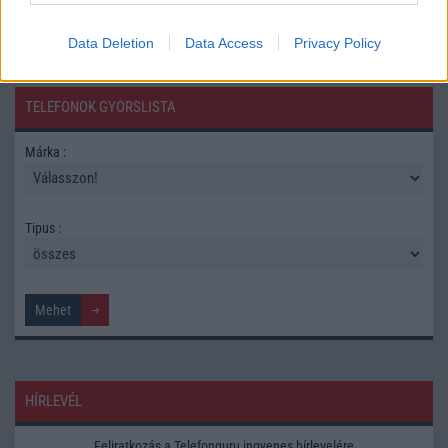
Data Deletion
Data Access
Privacy Policy
TELEFONOK GYORSLISTA
Márka :
Tipus :
HÍRLEVÉL
Feliratkozás a Telefonguru ingyenes hírlevelére