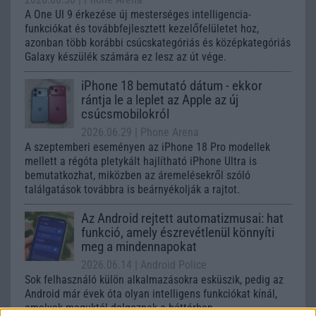
A One UI 9 érkezése új mesterséges intelligencia-
funkciókat és továbbfejlesztett kezelőfelületet hoz,
azonban több korábbi csúcskategóriás és középkategóriás
Galaxy készülék számára ez lesz az út vége.
iPhone 18 bemutató dátum - ekkor
rántja le a leplet az Apple az új
csúcsmobilokról
2026.06.29
| Phone Arena
A szeptemberi eseményen az iPhone 18 Pro modellek
mellett a régóta pletykált hajlítható iPhone Ultra is
bemutatkozhat, miközben az áremelésekről szóló
találgatások továbbra is beárnyékolják a rajtot.
Az Android rejtett automatizmusai: hat
funkció, amely észrevétlenül könnyíti
meg a mindennapokat
2026.06.14
| Android Police
Sok felhasználó külön alkalmazásokra esküszik, pedig az
Android már évek óta olyan intelligens funkciókat kínál,
amelyek maguktól dolgoznak a háttérben.