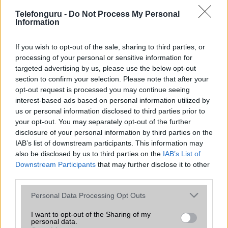
Telefonguru -
Do Not Process My Personal
Ez a rejtett Samsung funkció teljesen
Information
megváltoztatja a mobilhasználatot –
sokan mégsem tudnak róla
If you wish to opt-out of the sale, sharing to third parties, or
2026.07.12
| Android Central
processing of your personal or sensitive information for
Az Edge Panel az egyik leghasznosabb funkció, amely
targeted advertising by us, please use the below opt-out
jelentősen felgyorsítja a mindennapi használatot,
section to confirm your selection. Please note that after your
miközben a Pixel telefonokból továbbra is hiányzik.
opt-out request is processed you may continue seeing
interest-based ads based on personal information utilized by
us or personal information disclosed to third parties prior to
your opt-out. You may separately opt-out of the further
disclosure of your personal information by third parties on the
IAB’s list of downstream participants. This information may
KAPCSOLÓDÓ HÍREK
also be disclosed by us to third parties on the
IAB’s List of
Downstream Participants
that may further disclose it to other
Sony Xperia Z és Xperia ZL
third parties.
Sony Xperia Z és Xperia ZL: 5 col, csúcs
Please note that this website/app uses one or more Google
Personal Data Processing Opt Outs
services and may gather and store information including but
Sony: itt a Timescape vége
not limited to your visit or usage behaviour. You may click to
I want to opt-out of the Sharing of my
personal data.
grant or deny consent to Google and its third-party tags to
Megjelent a Sony Xperia Tablet Z