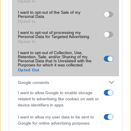
Opted In
use your data for below specified purposes in below Google
Teszt: Sony Xperia Z - vízálló nagyágyú
consent section.
I want to opt-out of the Sale of my
Personal Data.
A nagy kijelző-összecsapás
Opted In
Android 4.3 és 4.4 a Sony mobilokra
I want to opt-out of processing my
Personal Data for Targeted Advertising.
Garanciában cserélik a törött Sony kijelzőket
Opted In
További hírek
I want to opt-out of Collection, Use,
Retention, Sale, and/or Sharing of my
Personal Data that Is Unrelated with the
Purposes for which it was collected.
Opted Out
LEGOLVASOTTABBAK
Google consents
Számos népszerű Samsung Galaxy készülék kimarad a One
I want to allow Google to enable storage
UI 9 frissítésből – itt a lista az érintett modellekről
related to advertising like cookies on web or
device identifiers in apps.
iPhone 18 bemutató dátum - ekkor rántja le a leplet az
Apple az új csúcsmobilokról
I want to allow my user data to be sent to
Google for online advertising purposes.
Az Android rejtett automatizmusai: hat funkció, amely