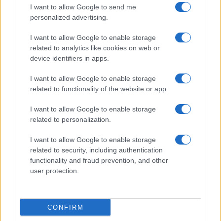
észrevétlenül könnyíti meg a mindennapokat
I want to allow Google to send me
Ez a rejtett Samsung funkció teljesen megváltoztatja a
personalized advertising.
mobilhasználatot – sokan mégsem tudnak róla
I want to allow Google to enable storage
Nem biztos, hogy érdemes kivárni az iPhone 18 Prot
related to analytics like cookies on web or
device identifiers in apps.
A Galaxy S25 is megkaphatja a Galaxy S26 egyik legjobb
kamerás funkcióját
I want to allow Google to enable storage
related to functionality of the website or app.
Élőképeken a Dark Cherry színű iPhone 18 Pro Max!
Itt a vég a Galaxy S23 széria számára: a One UI 9 lehet az
I want to allow Google to enable storage
utolsó nagy frissítés
related to personalization.
További hírek
I want to allow Google to enable storage
related to security, including authentication
functionality and fraud prevention, and other
user protection.
Mennyibe kerül
Keressen a telefonboltok ajánlatai között!
CONFIRM