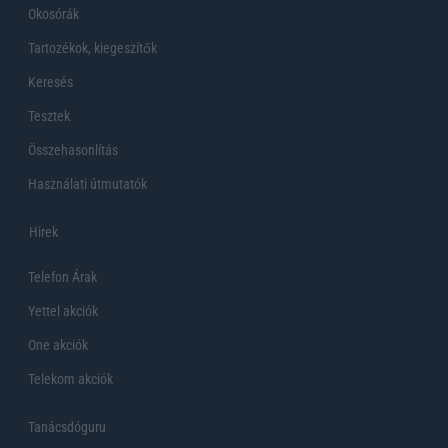
Okosórák
Tartozékok, kiegeszítők
Keresés
Tesztek
Összehasonlítás
Használati útmutatók
Hirek
Telefon Árak
Yettel akciók
One akciók
Telekom akciók
Tanácsdóguru