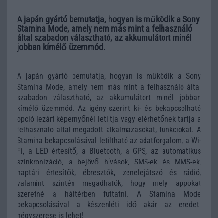
A japán gyártó bemutatja, hogyan is működik a Sony
Stamina Mode, amely nem más mint a felhasználó
által szabadon választható, az akkumulátort minél
jobban kímélő üzemmód.
A japán gyártó bemutatja, hogyan is működik a Sony
Stamina Mode, amely nem más mint a felhasználó által
szabadon választható, az akkumulátort minél jobban
kímélő üzemmód. Az igény szerint ki- és bekapcsolható
opció lezárt képernyőnél letiltja vagy elérhetőnek tartja a
felhasználó által megadott alkalmazásokat, funkciókat. A
Stamina bekapcsolásával letiltható az adatforgalom, a Wi-
Fi, a LED értesítő, a Bluetooth, a GPS, az automatikus
szinkronizáció, a bejövő hívások, SMS-ek és MMS-ek,
naptári értesítők, ébresztők, zenelejátszó és rádió,
valamint szintén megadhatók, hogy mely appokat
szeretné a háttérben futtatni. A Stamina Mode
bekapcsolásával a készenléti idő akár az eredeti
négyszerese is lehet!