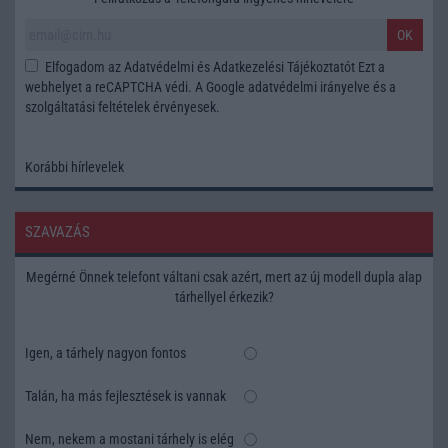
OK
Elfogadom az
Adatvédelmi és Adatkezelési Tájékoztatót
Ezt a
webhelyet a reCAPTCHA védi. A Google
adatvédelmi irányelve
és a
szolgáltatási feltételek
érvényesek.
Korábbi hírlevelek
SZAVAZÁS
Megérné Önnek telefont váltani csak azért, mert az új modell dupla alap
tárhellyel érkezik?
Igen, a tárhely nagyon fontos
Talán, ha más fejlesztések is vannak
Nem, nekem a mostani tárhely is elég