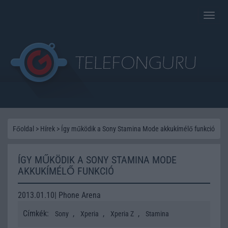
Toggle
naviga
Főoldal
>
Hírek
>
Így működik a Sony Stamina Mode akkukímélő funkció
ÍGY MŰKÖDIK A SONY STAMINA MODE
AKKUKÍMÉLŐ FUNKCIÓ
2013.01.10| Phone Arena
Címkék:
,
,
,
Sony
Xperia
Xperia Z
Stamina