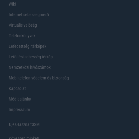
Wiki
Internet sebességmérő
Virtuális valóság
Telefonkönyvek
Lefedettségi térképek
Letöltési sebesség térkép
Nemzetközi hívószámok
Mobiltelefon védelem és biztonság
Kapcsolat
Médiaajánlat
Impresszum
UjesHasznaltGSM
Kövessen minket!